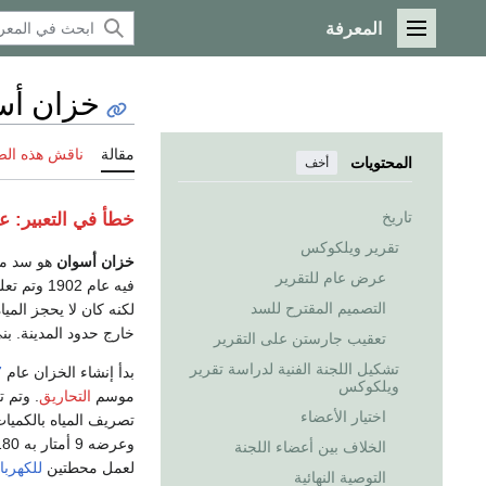
المعرفة
القائمة الرئيسية
خزان أس
مقالة
ناقش هذه ال
المحتويات
أخف
تاريخ
خطأ في التعبير: ع
تقرير ويلكوكس
خزان أسوان
هو سد ما
عرض عام للتقرير
فيه عام 1902 وتم تعليته مرتين، آخرها عام
التصميم المقترح للسد
لكنه كان لا يحجز المياه
خارج حدود المدينة. ب
تعقيب جارستن على التقرير
تشكيل اللجنة الفنية لدراسة تقرير
بدأ إنشاء الخزان عام
7
ويلكوكس
موسم
التحاريق
. وتم ت
اختيار الأعضاء
تصريف المياه بالكميات
وعرضه 9 أمتار به 180 بوابة وهو مبنى من حجر
الخلاف بين أعضاء اللجنة
لعمل محطتين
للكهربا
التوصية النهائية