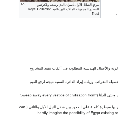
موقع الشلال الأول بأسوان الذي رشحه ويلكوكس -
المصدر المجموعة الملكية البريطانية Royal Collection
ى
Trust
زنة والأعمال الهندسية المطلوبة في أعقاب تنفيذ المشروع
لة الضرائب وزيادة إيراد الدائرة السنية نتيجة لرفع القيم
مناقشة مخاطر إنهيار السد وقال جارستن نصا أنه لو انهار سيجرف كل أثر للحضارة من موقع السد وحتى الدلتا ("Sweep away every vestige of civilization from
مناقشة خطر وقوع السد تحت سيطرة قوة أجنبية وأنه لايمكن تصور بقاء مصر كدولة دون أن تكون لها سيطرة كاملة على الحدود بين شلال النيل الأول والثاني ( can
hardly imagine the possibility of Egypt existing