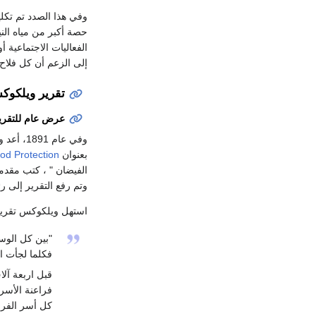
وفي هذا الصدد تم تكل
حصة أكبر من مياه الن
إلى الزعم أن كل فلا
تقرير ويلكو
عرض عام للتقري
بعنوان
ood Protection
الفيضان " ، كتب مقدم
وتم رفع التقرير إلى 
استهل ويلكوكس تقريره 
"بين كل الوسا
فكلما لجأت ال
قبل اربعة آل
فراعنة الأسر
كل أسر الفراع