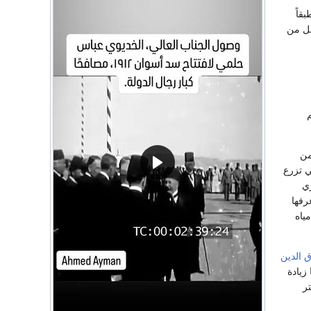
بني طبقاً
الفرق يكلف أقل من
م
من
 تزرع
ري
رفها
ياه
 الدين
زيادة
ر