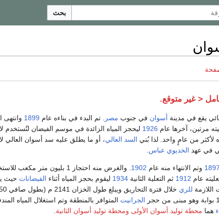
بحث
وان
صفحة
امل < غير متوقع.
ئي يقع في مدينة
أسوان
في جنوب
مصر
. تم البدء في بناءه عام
1899
وانتهى ا
1926
ليحجز المياه الزائدة في موسم الفيضان لتُستخدم لاح
 لأكثر من عامٍ واحد. لذا بُني
السد العالي
، أو ما يطلق عليه سد أسوان العالي لاح
ني في عهد
الخديوي عباس
.
189
وتم الانتهاء منه عام
1902
. والغرض منه احتجاز 1 بليون متر مكعب 
عليته عام
1912
ثم التعلية الثانية
1934
ليقوم بحجز المياه أثناء
الفيضانات
حيث يت
 اللازمة
للري
الجرانيت
المتوافر بالمنطقة وتم استغلال المياه المندف
ء
هما
محطة توليد أسوان الأولى
ومحطة توليد أسوان الثانية
.