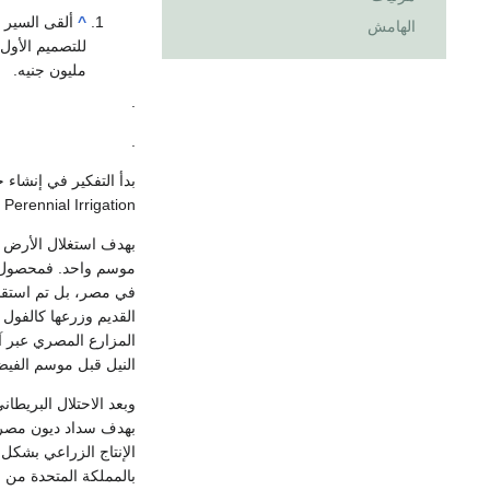
^
الهامش
مليون جنيه.
.
.
Perennial Irrigation
بهدف استغلال الأرض ال
موسم واحد. فمحصول ا
في مصر، بل تم استقدا
القديم وزرعها كالفول 
المزارع المصري عبر 
النيل قبل موسم الفي
وبعد الاحتلال البريطاني لمصر في عام 1882 ووضع ال
بهدف سداد ديون مصر، ب
الإنتاج الزراعي بشكل
بالمملكة المتحدة من 