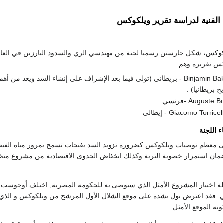
الفنية لدراسة تقرير ويلكوكس
كوكس، شكل جارستن رسميا لجنة من مهندسي الري والسدود البارزين في العال
كس نقربره وهم:
Binjamin Baker - بريطاني (تولى فيما بعد الإشراف على إنشاء السد ويعد من أهم
 بريطانيا) .
 اللجنة
لى معظم توصيات ويلكوكس كضرورة تزويد السد بفتحات تسمح بمرور مياه الفي
ضمان استمرار خصوبة التربة وكذلك انخفاض الجدوى الاقتصادية من مشروع من
ة اختيار المشروع الأمثل الذي سيوصى به للحكومة المصرية, اختلف أوجوست 
. فقد اعترض بول بشدة على موقع الشلال الأول المرشح من ويلكوكس و الذي
ه الموقع الأمثل .