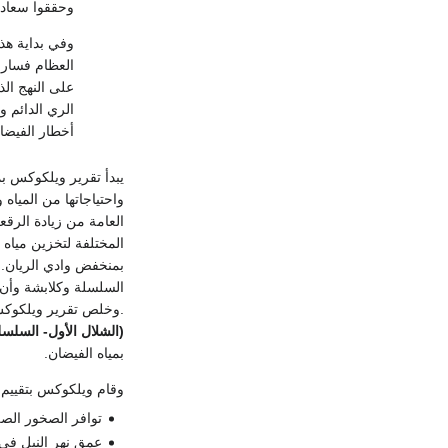
وحققوا سعادة
وفي بداية هذ
العظام فسار 
على النهج ال
الري الدائم و
أخطار الفيضا
يبدأ تقرير ويلكوكس 
واحتياجاتها من المياه 
العامة من زيادة الرقع
المختلفة لتخزين مياه 
بمنخفض وادي الريان.
السلسلة وكلابشة وأن ال
.وخلص تقرير ويلكوكس
(الشلال الأول- السلس
بمياه الفيضان.
وقام ويلكوكس بتقييم كل
توافر الصخور الصل
عمق نهر النيل في