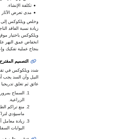
تكلفة الإنشاء.
مدى تعرض الآثار 
وخلص ويلكوكس إلى استب
زيادة نسبة الفاقد ال
ويلكوكس باختيار موقع 
انخفاض عمق النهر على
بنجاح عملية تفكيك وإ
التصميم المقترح
شدد ويلكوكس في تقري
عائق ثم تغلق تدريجيا
السماح بمرور 
الزراعية.
ماسيؤدي لتراك
زيادة معامل 
البوابات السفلي
تعقيب جارستن ع