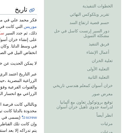
الخطوات التنفيذية
تاريخ
تقرير ويلكوكس النهائي
فكر محمد علي في مشر
حسم قضية ارتفاع السد
موريس
التي كانت في
دور السير إرنست كاسل في حل
ذلك، ثم جدد السير
سك
مشكلة التمويل
على إنشاء خزان أسوان (1898-1912). واشترك في عمل
فريق التنفيذ
في وسط الدلتا. وكان 
أعمال الإنشاء
انخفاض النيل في الص
تعلية الخزان
لا يمكن الحديث عن خزا
التعلية الأولى
عبر التاريخ اعتمد ا
التعلية الثانية
الزراعية المصرية ،حي
خزان أسوان كمعلم هندسي تاريخي
والقنوات الفرعية وف
الزراعي مع انحسار المي
معرض صور
توقيع بروتوكول تعاون مع ألمانيا
وبالتالي كانت فرصة 
لدراسة جدوى تأهيل خزان أسوان
محدودة بالدلتا كانت 
انظر أيضاً
screw
(يسمى في مص
مرئيات
وإن كانت تلك القناطر
يتم تدراكه إلا بعد اس
مرئيات