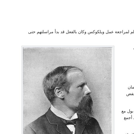
م لمراجعة عمل ويلكوكس وكان بالفعل قد بدأ مراسلتهم حتى
ضان
خفض
بول مع
 أجمع