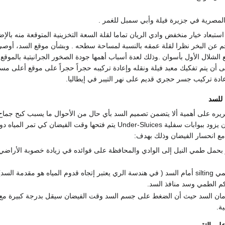
المصرية في جزيرة فيلة وأبي سمبل للغمر .
عاد خيار منخفض وادي الريان تماما لقلة السعة التخزينية المتوقعة منه بالإض
ناجم عن البخر نظرا لقلة عمقه بالنسبة لمساحة سطحه . وبشأن موقع السد، أوص
الشلال الأول بأسوان .وذلك لعدة أسباب أهمها جودة الصخور الجرانيتية بالموقع 
 أن يتم تفكيك معبد فيلة ونقله وإعادة تركيبه حجراً حجراً على موقع أعلى مس
عادة تركيب جسر حجري قديم على نهر التيبر في إيطاليا.
 للسد
ره على أهمية ألا يتضمن تصميم السد بأي حال من الأحوال ما يسبب كبح جماح
النيل وأن السد يجب أن يزود ببوابات سفلية Under-Sluices يتم فتحها وقت الفيضان كي تمر ال
 مع انحسار الفيضان وذلك بهدف:
بحمل طمي النيل إلى الوادي والمحافظة على فوائده في زيادة خصوبة الأراضي
منع تراكم الطمي silting أمام السد ( في هندسة الري يعتبر إتجاه قدوم المياه هو مقدمة الس
م الطمي وسد منافذ السد.
أمان السد حيث أن الضغط على جسم السد وقت الفيضان سيقل بدرجة كبيرة مع 
ة.
لى التقرير