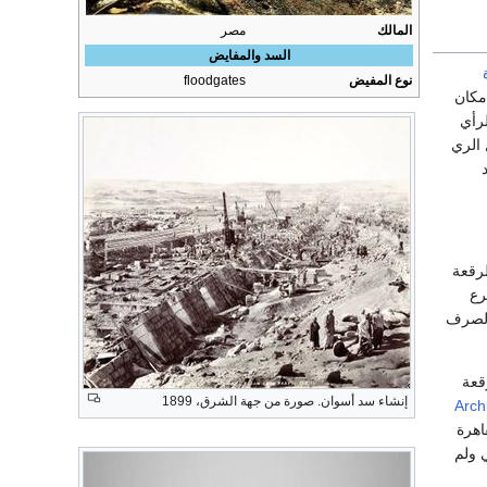
المالك
مصر
السد والمفايض
نوع المفيض
floodgates
مكان
رأي
الري
رقعة
رع
الصرف
قعة
إنشاء سد أسوان. صورة من جهة الشرق، 1899
Arch
اهرة
 ولم