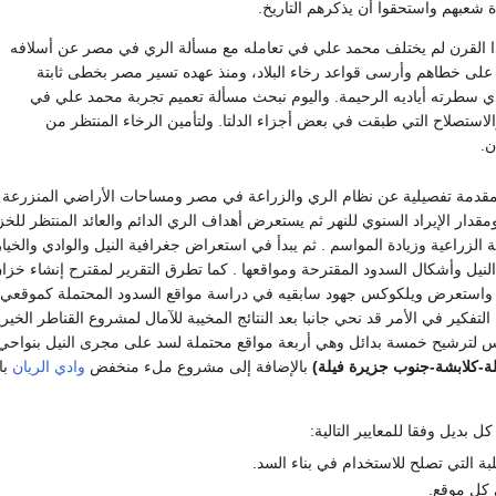
 شعبهم واستحقوا أن يذكرهم التاريخ.
ا القرن لم يختلف محمد علي في تعامله مع مسألة الري في مصر عن أسلافه
على خطاهم وأرسى قواعد رخاء البلاد، ومنذ عهده تسير مصر بخطى ثابتة
ذي سطرته أياديه الرحيمة. واليوم نبحث مسألة تعميم تجربة محمد علي في
الاستصلاح التي طبقت في بعض أجزاء الدلتا. ولتأمين الرخاء المنتظر من
ن.
بمقدمة تفصيلية عن نظام الري والزراعة في مصر ومساحات الأراضي المنزرعة
ومقدار الإيراد السنوي للنهر ثم يستعرض أهداف الري الدائم والعائد المنتظر للخز
ة الزراعية وزيادة المواسم . ثم يبدأ في استعراض جغرافية النيل والوادي والخيا
النيل وأشكال السدود المقترحة ومواقعها . كما تطرق التقرير لمقترح إنشاء خزان
 واستعرض ويلكوكس جهود سابقيه في دراسة مواقع السدود المحتملة كموقعي
تفكير في الأمر قد نحي جانبا بعد النتائج المخيبة للآمال لمشروع القناطر الخيري
 لترشيح خمسة بدائل وهي أربعة مواقع محتملة لسد على مجرى النيل بنواحي
لة-كلابشة-جنوب جزيرة فيلة)
بالإضافة إلى مشروع ملء منخفض
وادي الريان
با
 بديل وفقا للمعايير التالية:
بة التي تصلح للاستخدام في بناء السد.
 كل موقع.