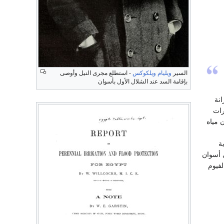
السير
ويليام ويلكوكس
- استطلع مجرى النيل وأوصى
بإقامة السد عند الشلال الأول بأسوان
انة
رات
 مياه
ة
 أسوان
لفيوم