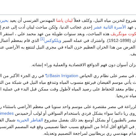
وع لتخزين مياه النيل، وكلف فعلاً
لينان پاشا
المهندس الفرنسي أن يعيد
بحيرة
 عهد
الأسرة الثانية عشر
إحدى عجائب الدنيا، ولكن مباحث لينان أدت إلى عدم إ
وت مونگريڤ
هذه المباحث، وبعد سنوات طويلة من عهد محمد علي ، استقر ال
[1]
ه السير
ويلكوكس
الذي قام بمعظم أعمال 
الغرض من هذا الخزان العظيم خزن الماء في مجرى النيل لتنتفع به الأراضي عند
يف.
ن أسوان دون فهم الدوافع الاقتصادية والعملية وراء إنشائه.
لري في مصر على نظام ري الحياض
Basin Irrigation
في ري الجزء الأكبر من ال
ث يأتي موسم الفيضان فيرتفع منسوب المياه وتندفع مياه النيل في شبكة من الت
ق نظام معقد للحفاظ على رصيد المياه لأطول وقت ممكن قبل البدء في عملية 
اه تدريجيا.
الزراعة في مصر مقتصرة على موسم واحد سنويا في معظم الأراضي باستثناء ر
تروى ريا دائما سواء بشكل فردي باستخدام السواقي أو لولب أرخميدس
imedes
ر بالطنبور) أو بشكل أوسع بعد ذلك بفضل مشروع
القناطر الخيرية
شمال الق
 في الواقع أقل أداءا من المتوقع بسبب خطأ تصميمي وقع فيه المصمم الفرنسي
تقدام مهندسي ري بريطانيين لمراجعة التصميم وتعديله.