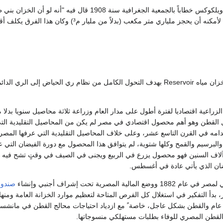
ألقى السير ويلكوكس خطاباً بالجمعية الجغرافية سنة 1908 قال فيه "أنه لو أن الخزان 
للتصميم الأول لأمكنه أن يحجز ملياري متر مكعب (بدلاً من مليار م³) وكان هذا 
بدأ التفكير في إنشاء خزان مياه Reservoir بهدف التحول الكامل من نظام ري الحياض إلى الري الدائ
زراعية اقتصاديا لفترة أطول على مدار العام وزراعة ثلاثة محاصيل سنويا بدلا 
لقطن وهو أهم محصول اقتصادي في مصر لم يكن من المحاصيل التقليدية التي
مه في القرن التاسع عشر، وعلى خلاف المحاصيل التقليدية التي عرفها المص
والبرسيم والقمح وكلها شتوية، لم يتوافق هذا المحصول مع دورة الفيضان التي ع
آلاف السنين فهو محصول يزرع في الربيع ويجنى في الصيف في وقتٍ تشح فيه م
ضان الذي يأتي عادة في أغسطس.
مالية المصرية تحت إشراف أجنبي وإنشاء
صندوق
دأ التفكير في استغلال كل الفرص المتاحة لتعظيم موارد الخزانة العامة ومنها 
 عام والقطن بشكل عاجل، خاصة ً مع ازدياد احتياجات محالج القطن في مانشست
القطن المصري للوفاء بطلبات مستهلكي منسوجاتها.