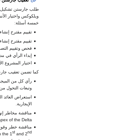
طلب جارستن تشكيل لجن
ويلكوكس واختيار الأن
خمسة أسئلة:
تقييم مقترح إنشاء
تقييم مقترح إنشا
فحص وتقييم التصم
إبداء الرأي في مدى
اختيار المشروع الأ
كما تضمن تعقيب جار
رأي كل من الميجور
وتبعات التحول من 
استعراض العائد ال
الإيجارية.
pex of the Delta")
st
nd
n the 1
and 2