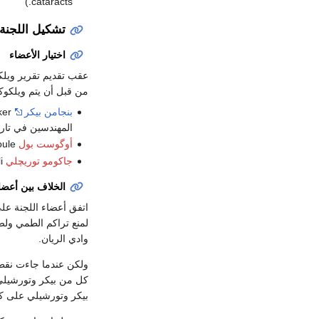
cataracts.)
تشكيل اللجنة 
اختيار الأعضاء
عقب تقديم تقرير ويل
من قبل أن يتم ويلكو
بنجامن بيكر
المهندسين في تاريخ
أوگوست بول
Auguste Boule -فرنسي
جاكومو توريچلي
Giacomo Torricelli - إيطالي
الخلاف بين أعضاء
اتفق أعضاء اللجنة ع
لمنع تراكم الطمي ول
وادي الريان.
ولكن عندما جاءت نقط
كل من بيكر وتورشيلي
بيكر وتورشيلي على كون