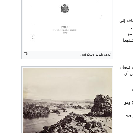
افة إلى
ى
مع
تشهدا
غلاف تقرير ويلكوكس
 فيضان
مياه دون أي
د) وهو
فتح