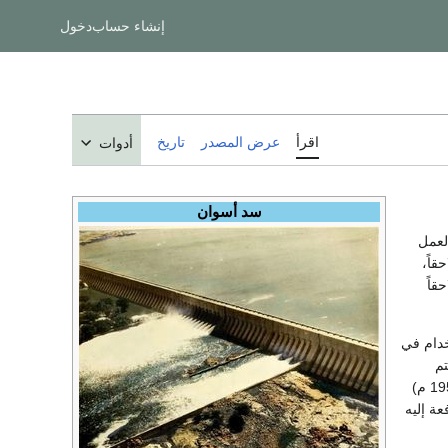
إنشاء حساب
دخول
اقرأ
عرض المصدر
تاريخ
أدوات
سد أسوان
لعمل
قاً،
قاً
للاستخدام في
م
خلال فترة التحاريق ويبلغ طول الخزان 2141 م (بطول صافي 1950 م)
عة إليه