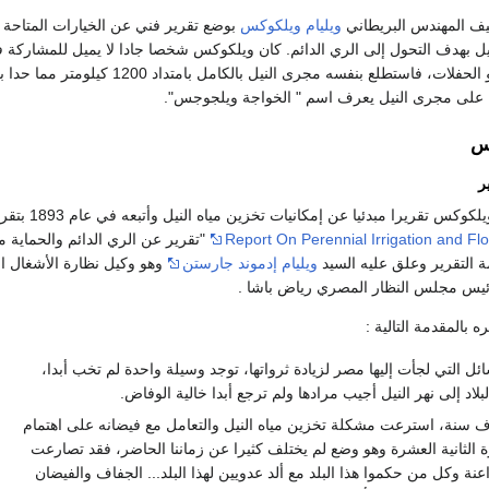
يف المهندس البريطاني
ويليام ويلكوكس
بوضع تقرير فني عن الخيارات المتاحة 
يل بهدف التحول إلى الري الدائم. كان ويلكوكس شخصا جادا لا يميل للمشاركة 
الفعاليات الاجتماعية أو الحفلات، فاستطلع بنفسه مجرى النيل بالكامل بامتداد 0
ح على مجرى النيل يعرف اسم " الخواجة ويلجوجس".
كس
ر
وفي عام 1891، أعد ويلكوكس تقريرا مبدئ
Report On Perennial Irrigation and Fl
"تقرير عن الري الدائم والحماية 
ة التقرير وعلق عليه السيد
ويليام إدموند جارستن
وهو وكيل نظارة الأشغال ال
رئيس مجلس النظار المصري رياض باشا .
بالمقدمة التالية :
ئل التي لجأت إليها مصر لزيادة ثرواتها، توجد وسيلة واحدة لم تخب أبدا،
بلاد إلى نهر النيل أجيب مرادها ولم ترجع أبدا خالية الوفاض.
اف سنة، استرعت مشكلة تخزين مياه النيل والتعامل مع فيضانه على اهتمام
ة الثانية العشرة وهو وضع لم يختلف كثيرا عن زماننا الحاضر، فقد تصارعت
نة وكل من حكموا هذا البلد مع ألد عدويين لهذا البلد... الجفاف والفيضان