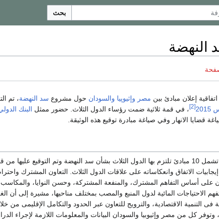
بحث
 النهضة
صفحة
اتفاقية إعلان مبادئ بين
مصر
وإثيوپيا
والسودان
حول مشروع
سد النهضة
، تم ال
[2]
2015
، في قمة ثلاثية ضمت رؤساء الدول الثلاث. حضور ممثل
البنك الدولي
ة قضايا الانهار وفي صياغة مبادرة توقيع هذه الوثيقة.
وتتضمن الاتفاق ورقة تشمل 10 مبادئ تلتزم بها الدول الثلاث بشأن سد النهضة وتم التوقيع عل
يجابيات الاتفاق وانعكاساته على علاقات الدول الثلاث. التعاون المشترك واحت
ون على أساس التفاهم المشترك، والمنفعة المشتركة، وحسن النوايا، والمكاسب ل
تفهم الاحتياجات المائية لدول المنبع والمصب بمختلف مناحيها، مشيرة إلى أن ا
 فى التنمية الاقتصادية، والترويج للتعاون عبر الحدود والتكامل الإقليمى من خلا
 وتوفر كل من مصر وإثيوبيا والسودان البيانات والمعلومات اللازمة لإجراء الدر