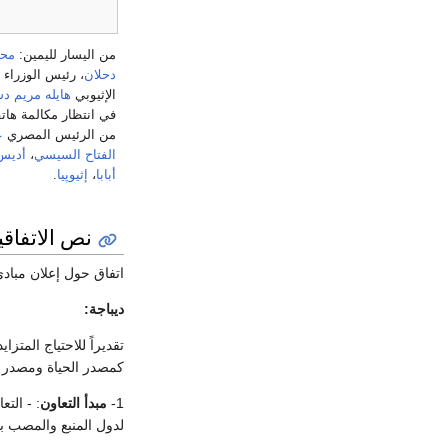
من اليسار لليمين:
مح
دحلان
، رئيس الوزراء
الإثيوبي
هايله مريم د
في انتظار مكالمة هاتف
من الرئيس المصري
ع
الفتاح السيسي
،
أديس
أبابا
،
إثيوپيا
.
نص الاتفاقي
اتفاق حول إعلان مبادئ
ديباجة:
تقديراً للاحتياج المتز
كمصدر الحياة ومصدر حي
1-
مبدأ التعاون
: - الت
لدول المنبع والمصب ب