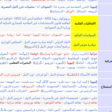
إثيوپيا
:
الجزر المقدسة في بحيرة تانا
السودان
:
أبا
محميات جزر النيل المصرية
:
الروضة
الزمالك
الوراق
الرحمانية
بروتوكول روما 1891
اتفاقية أديس أبابا 1902
اتفاقية لندن 
اتفاقية قانون الاستخدامات غير الملاحية للمجاري المائية الد
الاتفاقيات القائمة
وزارة الري السودانية
مصر
السودان
تنزانيا
إثيوپيا
اوغندا
كنيا
رواندا
بورو
السياسات المائية
البنك الدولي
أمانة مبادرة حوض النيل
المجلس الوزاري 
مبادرة حوض النيل
برنامج أبحاث حوض النيل
بالنرويج
تنزانيا
:
عرب زنزبار
بانتو
لوو (كنيا وتنزانيا
اوغندا
:
بوگندا
كاكوا
أتشولي
فونج
الهمج
الوطاويط
الجبلاويون
الدوالة
القماز
الكدالو
الرقاريق
ال
عرقية
الأشراف
كنانة
إثيوپيا
:
أمهرة
اورومو
تگراي
البحيرات العظمى
:
هوتو
بشارية
عبابدة
نوبيون
عرب
قائمة الأسماك
بلطي
تمساح النيل
أبو قردان
ورد النيل
ڤيروس غرب الني
إثيوپيا
:
سد كرا دوبه
سد تكزه
سدود گلگل گيبه
سد بليسه
سد النهضة
سد 
بحيرات توشكى
الإسماعيلية
المحمودية
السلام
المريوطية
بحيرة قارون
ا
استصلاح
سد الرصيرص
سد ستيت
مشروع الجزيرة
الجسور
الخزانات
جبل الأوليا
حاپي
نيلوس
فسيفساء النيل في پالسترينا
مقياس النيل
عروس النيل
أزرق
ثقافة إرتريا
ثقافة السودان
ثقافة الكونغو د.
ثقافة بوروندي
ثقافة تنزانيا
ثقاف
ماسون بك
ديڤيد لڤنگستون
أمين باشا
ريتشارد فرانسيس برتون
جون هاننگ