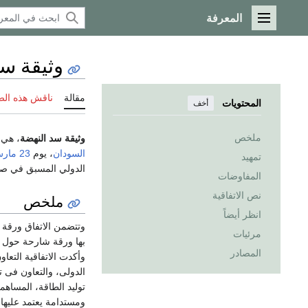
المعرفة
القائمة الرئيسية
وثيقة سد
مقالة
ناقش هذه ال
المحتويات
أخف
ملخص
وثيقة سد النهضة
، هي 
السودان
، يوم
23 مارس
تمهيد
الدولي المسبق في صياغ
المفاوضات
نص الاتفاقية
ملخص
انظر أيضاً
مرئيات
بها ورقة شارحة حول إ
المصادر
وأكدت الاتفاقية التعا
الدولى، والتعاون فى 
توليد الطاقة، المساهمة
ومستدامة يعتمد عليها،