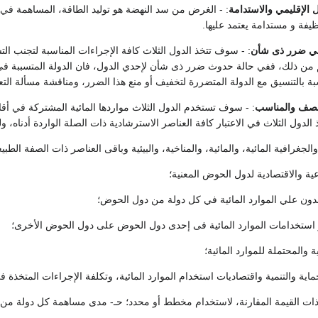
مل الإقليمي والاستدامة
: - الغرض من سد النهضة هو توليد الطاقة، المساهمة في الت
يفة و مستدامة يعتمد عليها.
في ضرر ذى شأن
: - سوف تتخذ الدول الثلاث كافة الإجراءات المناسبة لتجنب ال
 من ذلك، ففي حالة حدوث ضرر ذى شأن لإحدي الدول، فان الدولة المتسببة في إ
بة بالتنسيق مع الدولة المتضررة لتخفيف أو منع هذا الضرر، ومناقشة مسألة التع
منصف والمناسب
: - سوف تستخدم الدول الثلاث مواردها المائية المشتركة في 
دول الثلاث في الاعتبار كافة العناصر الاسترشادية ذات الصلة الواردة أدناه،
والجغرافية المائية، والمائية، والمناخية، والبيئية وباقى العناصر ذات الصفة الطبيع
عية والاقتصادية لدول الحوض المعنية؛
مدون علي الموارد المائية في كل دولة من دول الحوض؛
و استخدامات الموارد المائية فى إحدى دول الحوض على دول الحوض الأخرى؛
ة والمحتملة للموارد المائية؛
اية والتنمية واقتصاديات استخدام الموارد المائية، وتكلفة الإجراءات المتخذة ف
 ذات القيمة المقارنة، لاستخدام مخطط أو محدد؛ حـ- مدى مساهمة كل دولة من 