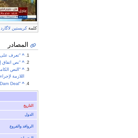
كلمة
كريستين لاگارد
ف
المصادر
^
"تعرف على م
^
"نص اتفاق إع
^
"النص الكامل
اللازمة لإجراء
"Exiled Palestinian Leader Looks for Regional Allies in Mediation of Nile Dam Deal"
^
التاريخ
الدول
الروافد والفروع