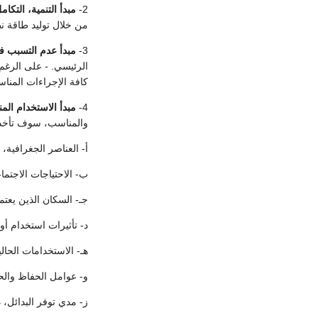
2-
مبدأ التنمية، التكا
من خلال توليد طاقة نظ
3-
مبدأ عدم التسبب 
الرئيسي. - على الرغم
كافة الإجراءات المناس
4-
مبدأ الاستخدام ال
والمناسب، سوف تأخذ ال
أ- العناصر الجغرافية، 
ب- الاحتياجات الاجتما
جـ- السكان الذين يعت
د- تأثيرات استخدام أ
هـ- الاستخدامات الحالي
و- عوامل الحفاظ والحم
ز- مدي توفر البدائل،