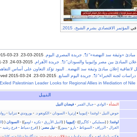
ي
المؤتمر الاقتصادي بشرم الشيخ، 2015
.
بادئ «وثيقة سد النهضة»"
.
جريدة المصري اليوم
. 2015-03-23
. Retrieved
015-03-23
لان المبادئ بين مصر وإثيوبيا والسودان"
.
جريدة الأهرام
. 2015-03-24
. Retrieved
1-23
 لاتفاقية إعلان مبادئ وثيقة سد النهضة.. البنود تؤكد التعاون على أساس التفاهم
 دراسات لجنة الخبراء"
.
جريدة اليوم السابع
. 2015-03-23
. Retrieved
2015-03-24
الـنـيـل
النشأة
الوادي
جبال القمر
فيضان النيل
حوض النيل
اوغندا
إثيوبيا
•
إرتريا
السودان
الكونغو د.
بوروندي
•
تنزانيا
روان
اوغندا
:
سمليكي
كاگـِرا
إثيوپيا
النيل الأزرق
تكزه
اومو
السودان
ال
الغزال
الزراف
السوباط
بارو
پيبور
نيل مصر
:
فرع دمياط
فرع رشيد
فكتوريا
ابراهيم
ألبرت
إدوارد
شلالات مرتشيسون
تنگانيقا
تانا
توركانا
نو