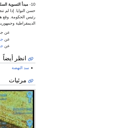
10-
مبدأ التسوية السل
حسن النوايا. إذا لم 
الديمقراطية وجمهورية
عن جمه
عن
جمه
عن
جم
انظر أيضاً
سد النهضة
مرئيات