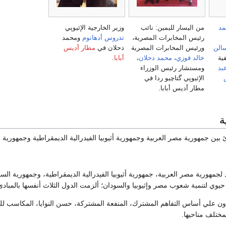
مد
من اليسار لليمين: نائب
وزير الخارجية الإثيوپي
رئيس المخابرات المصرية،
تدروس أدهانوم
ومحمد
سالن
ورئيس المخابرات المصرية
دحلان في
مطار أديس
ية
خالد فوزي
،
محمد دحلان
،
أبابا
.
بد
ومستشار رئيس الوزراء
الإثيوپي گتاچيو ردا في
مطار أديس أبابا.
ة
 بين جمهورية مصر العربية وجمهورية أثيوبيا الفيدرالية الديمقراطية وجمهوري
ايد لجمهورية مصر العربية، جمهورية أثيوبيا الفيدرالية الديمقراطية، وجمهورية السود
وي لتنمية شعوب مصر وإثيوبيا والسودان؛ ألزمت الدول الثلاث أنفسها بالمبادئ 
عاون علي أساس التفاهم المشترك، المنفعة المشتركة، حسن النوايا، المكاسب للجمي
مختلف مناحيها.