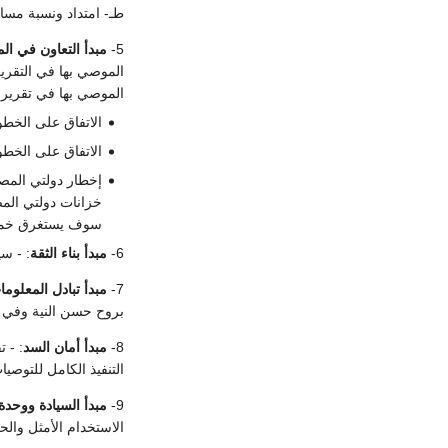
طـ- امتداد ونسبة مس
5-
مبدأ التعاون في الم
الموصي بها في التقرير
الموصي بها في تقرير لج
الاتفاق على الخطو
الاتفاق على الخطو
إخطار دولتي المص
خزانات دولتي المصب
سوف يستغرق خمسة 
6-
مبدأ بناء الثقة
: - س
7-
مبدأ تبادل المعلوما
بروح حسن النية وفي ال
8-
مبدأ أمان السد
: - ت
التنفيذ الكامل للتوصيا
9-
مبدأ السيادة ووحدة 
الاستخدام الأمثل والحم