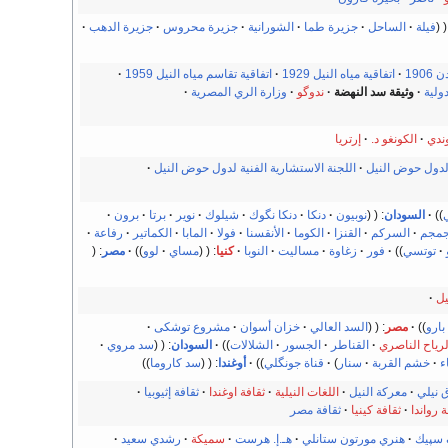
فيلة
الساحل
جزيرة طما
الشورانية
جزيرة محروس
جزيرة الدهب
1906
اتفاقية مياه النيل 1929
اتفاقية تقاسم مياه النيل 1959
ولية
وثيقة سد النهضة
ندوگو
وزارة الري المصرية
ندي
الكونغو د.
إرتريا
لدول حوض النيل
اللجنة الاستشارية الفنية لدول حوض النيل
السودان
:
نوبيون
دنكا
دنكا نگوك
شيلوك
نوير
برتا
برون
جمجم
السركم
القنزا
الكوما
الأنقسنا
فولا
المابا
الكماتير
رفاعة
توتسي
فور
زغاوة
مساليت
النوبا
كنيا
:
مساي
لوو
مصر
:
ل
بارو
مصر
:
السد العالي
خزان أسوان
مشروع توشكى
لرياح الناصري
القناطر
الجسور
الشلالات
السودان
:
سد مروي
ء
خشم القربة
سنار
)
قناة جونگلي
أوغندا
:
سد كاروما
 نيلي
معركة النيل
اللغات النيلية
ثقافة اوغندا
ثقافة إثيوبيا
ة رواندا
ثقافة كينيا
ثقافة مصر
 سپيك
هنري مورتون ستانلي
هـ.إ. هرست
سميكة
رشدي سعيد