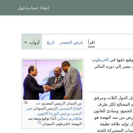
إنشاء حساب
دخول
اقرأ
عرض المصدر
تاريخ
أدوات
توقيع عليها في
الخرطوم
،
يشير إلي دوره المالي
يها من قبل الدول الثلاث ومرفق
من اليسار: الرئيس المصري
عبد
رام المصالح لكل طرف
الفتاح السيسي
، الرئيس السودان
عمر
لجميع، ومبادئ القانون
البشير
،
ورئيس الوزراء الإثيوپي
لغرض من سد النهضة هو
هايلامريم دسالين
أثناء توقيع وثيقة سد
[1]
ل توليد طاقة نظيفة
النهضة، الخرطوم، السودان.
اسات المشتركة للجنة