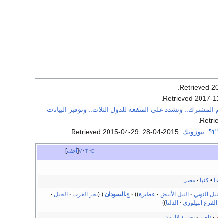
.
2
.
2017-1
 المشترك.. وتشدد على المنفعة للدول الثلاث.. وتوفير البيانات
.
.
نيوزويك
. 2015-04-28
. Retrieved
2015-04-29
.
e
t
v
أخف
دا
•
كنيا
مصر
نيل النوبي
النيل الأبيض
عطبرة
ج.السودان
بحر العرب
الجبل
الفرع البيلوزي
الدلتا
ناصر
بحيرة قارون