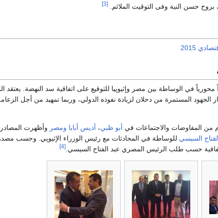
[3]
 بروح حسن النية وفى التوقيت الملائم.
دي 2015
محورياً في الوساطة بين مصر وإثيوپيا للتوقيع على اتفاقية سد النهضة. يعتقد ا
 الجهود المستمرة من دحلان لزيادة نفوذه الدولي، وربما تمهيد من أجل الزعام
ام من المفاوضات والاجتماعات في
أبو ظبي
،
أديس أبابا
ومصر
وأظهرت المصادر أ
لفتاح السيسي
للوساطة في المحادثات مع رئيس الوزراء الإثيوپي. وحسب مصدر 
[4]
فاقية حسب طلب الرئيس المصري عبد الفتاح السيسي.