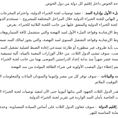
احة الحوض داخل إقليم كل دولة من دول الحوض.
لء الأول وإدارة السد
: - تنفيذ توصيات لجنة الخبراء الدولية، واحترام المخرجات ا
 النهائي للجنة الخبراء الدولية خلال المراحل المختلفة للمشروع. - تستخدم الدو
نة الخبراء الدولية والمتفق عليها من جانب اللجنة الثلاثية للخبراء، بغرض:
ط الإرشادية وقواعد الملء الأول لسد النهضة والتي ستشمل كافة السيناريوهات ال
ط الإرشادية وقواعد التشغيل السنوي لسد النهضة، والتي يجوز لمالك السد ضب
ب بأية ظروف غير منظورة أو طارئة تستدعي إعادة الضبط لعملية تشغيل السد. 
، سوف تنشئ الدول الثلاث، من خلال الوزارات المعنية بالمياه، آلية تنسيقية مناسب
عشر شهراً منذ بداية إعداد الدراستين الموصى بهما من جانب لجنة الخبراء ال
يتم إعطاء دول المصب الأولوية في شراء الطاقة المولدة من سد النهضة.
ت والبيانات
: - سوف توفر كل من مصر وإثيوبيا والسودان البيانات والمعلومات ال
توقيت الملائم.
قدر الدول الثلاث الجهود التي بذلتها أثيوبيا حتى الآن لتنفيذ توصيات لجنة الخبرا
ت الخاصة بأمان السد الواردة في تقرير لجنة الخبراء الدولية.
إقليم الدولة
: - سوف تتعاون الدول الثلاث على أساس السيادة المتساوية، وحدة 
اية المناسبة للنهر.