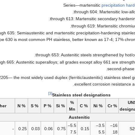
precipitation har
pe 630 is most common PH stainless, better known as 17-4; 17% chr
hrough 665: Austenitic superalloys; all grades except alloy 661 are streng
second-phase p
205— the most widely used duplex (ferritic/austenitic) stainless steel g
excellent corrosion resistance a
[3]
Stainless steel designations
%
UN
her
% N
% S
% P
% Si
% C
% Ni
% Cr
Mn
design
Austenitic
5.5–
3.5–
16–
-
0.25
0.03
0.06
0.75
0.15
S2
7.5
5.5
18