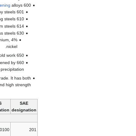
dening
alloys
600 Series—martensitic
601 through 604: Martensitic low-alloy steels.
610 through 613: Martensitic secondary hardening steels.
614 through 619: Martensitic chromium steels.
630 through 635: Semiaustenitic and martensitic precipitation-hardening stainless steels.
omium, 4%
nickel.
650 through 653: Austenitic steels strengthened by hot/cold work.
thened by
recipitation.
rade. It has both
nd high strength.
S
SAE
ation
designation
0100
201