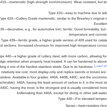
410—martensitic (high-strength iron/chromium). Wear-resistant, but le
Type 416—easy to machine due to addit
Type 420—Cutlery Grade martensitic; similar to the Brearley's original ru
Excellent
30—decorative, e.g., for automotive trim; ferritic. Good formability, but
temperature and corrosio
Type 439—ferritic grade, a higher grade version of 409 used for cataly
st sections. Increased chromium for improved high temperature corros
ype 440—a higher grade of cutlery steel, with more carbon, allowing fo
dge retention when properly heat-treated. It can be hardened to abov
جة لمصدر]
ing it one of the hardest stainless steels. Due to its hardness
 relatively low cost, most display-only and replica swords or knives ar
tainless. Available in four grades: 440A, 440B, 440C, and the uncomm
chinable). 440A, having the least amount of carbon in it, is the most sta
440C, having the most, is the strongest and is usually considered more
knifemaking than 440A, except for diving or other salt-water 
Type 446—For elevated tempera