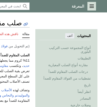
المعرفة
القائمة الرئيسية
صلب مقا
مقالة
ناقش هذه ال
المحتويات
أخف
(تم التحويل من
فولاذ 
أنواع المجموعة حسب التركيب
البلورى
الصلب المقاوم للصدأ
التطبيقات
11% كروم مما يجعلها تقاوم
مقارنة أنواع الصلب المعيارية
حديد
، وتكتسب
مقاومت
تعرض بقية الصلب للجو
درجات الصلب المقاوم للصدأ
على كل السطح المعرض من السبيكة عند 11% ك
تشطيبات من الفولاذ المقاوم للصدأ
تصنف اﻷصلاب المحتوية على أقل من 11%
تاريخ
وتضاف لهذه
اﻷصلاب
ع
انظر أيضاً
والموليبدنم
والنحاس
و
المصادر
المقاومة للصدأ مع ب
وصلات خارجية