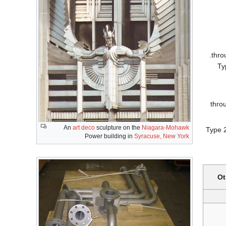
Ty
660 t
An
art deco
sculpture on the
Niagara-Mohawk
Type 2
Power building in
Syracuse, New York
Ot