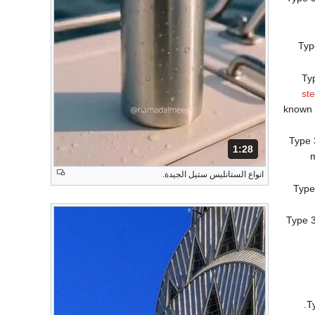
Typ
Ty
ste
known a
Type 
1:28
المدة: دقائق و 28 ثواني.
m
انواع الستانليس ستيل الجيدة.
Type
Type 3
T