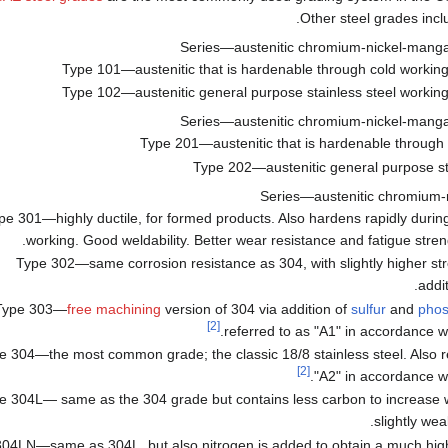
Other steel grades inc
Type 101—austenitic that is hardenable through cold working 
Type 102—austenitic general purpose stainless steel working 
Type 201—austenitic that is hardenable through
Type 202—austenitic general purpose st
pe 301—highly ductile, for formed products. Also hardens rapidly duri
working. Good weldability. Better wear resistance and fatigue stren
Type 302—same corrosion resistance as 304, with slightly higher st
addi
Type 303—
free machining
version of 304 via addition of
sulfur
and
pho
[2]
.
referred to as "A1" in accordance 
e 304—the most common grade; the classic 18/8 stainless steel. Also r
[2]
.
"A2" in accordance w
e 304L— same as the 304 grade but contains less carbon to increase we
slightly wea
04LN—same as 304L, but also nitrogen is added to obtain a much high