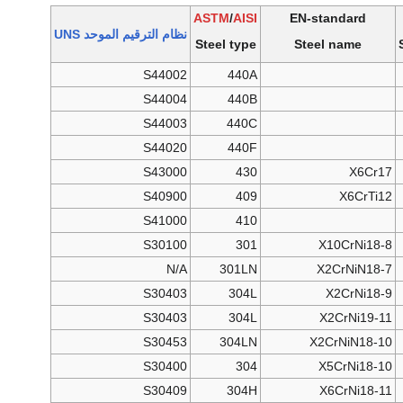
ASTM
/
AISI
EN-standard
نظام الترقيم الموحد UNS
Steel type
Steel name
S44002
440A
S44004
440B
S44003
440C
S44020
440F
S43000
430
X6Cr17
S40900
409
X6CrTi12
S41000
410
S30100
301
X10CrNi18-8
N/A
301LN
X2CrNiN18-7
S30403
304L
X2CrNi18-9
S30403
304L
X2CrNi19-11
S30453
304LN
X2CrNiN18-10
S30400
304
X5CrNi18-10
S30409
304H
X6CrNi18-11