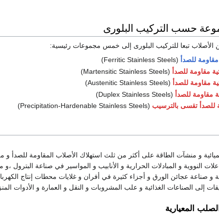
موعة حسب التركيب البلورى
ن الأصلاب تبعا للتركيب البلورى إلى خمس مجموعات رئيسية:
مقاومة للصدأ
(Ferritic Stainless Steels)
ية مقاومة للصدأ
(Martensitic Stainless Steels)
ية مقاومة للصدأ
(Austenitic Stainless Steels)
 مقاومة للصدأ
(Duplex Stainless Steels)
 للصدأ تقسى بالترسيب
(Precipitation-Hardenable Stainless Steels)
ميائية و منشآت الطاقة على أكثر من ثلث استهلاك اﻷصلاب المقاومة للصدأ و من
علات النووية و المبادلات الحرارية و الأنابيب و المواسير في صناعة البترول ،و 
ة و صناعة عجائن الورق و أجزاء كثيرة في أفران و غلايات محطات إنتاج الكهربا
يقات إلى الصناعات الغذائية و علب المشروبات و النقل و العمارة و اﻷدوات المنزل
الصلب المعيارية