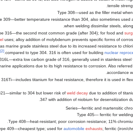
tensile streng
Type 308—used as the filler metal when
e 309—better temperature resistance than 304, also sometimes used as
.
when welding dissimilar steels, alon
pe 316—the second most common grade (after 304); for food and
surg
el
uses; alloy addition of molybdenum prevents specific forms of corrosio
s marine grade stainless steel due to its increased resistance to chlor
[2]
compared to type 304. 316 is often used for building
nuclear reproc
316L—extra low carbon grade of 316, generally used in stainless stee
arine applications due to its high resistance to corrosion. Also referred
.
accordance w
 316Ti—includes titanium for heat resistance, therefore it is used in fle
21—similar to 304 but lower risk of
weld decay
due to addition of titan
347 with addition of niobium for desensitization du
Type 405— ferritic for welding
Type 408—heat-resistant; poor corrosion resistance; 11% chromiu
ype 409—cheapest type; used for
automobile
exhausts
; ferritic (iron/c