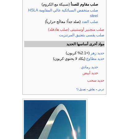
صلب مقاوم للصدأ
(سبيكة مع الكروم)
صلب منخفض السبائكية عالي المقاومة HSLA
steel
صلب العدد
(صلد جداً؛ معالَج حرارياً)
صلب منجنيز أوستنيتى (صلب هادفلد)
صلب يقسى بتعتيق المرتنزيت
مواد أخرى أساسها الحديد
حديد زهر
(>2.1% كربون)
حديد مطاوع
(يكاد لا يحتوي كربون)
حديد رمادي
حديد أبيض
حديد سحب
عرض
نقاش
تعديل
•
•