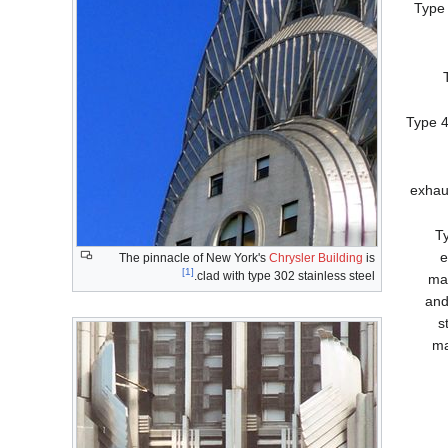
Type 
Type 4
exhau
T
e
The pinnacle of New York's
Chrysler Building
is
[1]
clad with type 302 stainless steel.
mak
and
s
ma