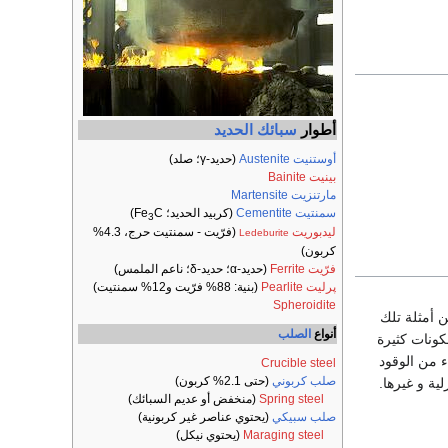
أطوار
سبائك
الحديد
أوستنيت Austenite
(حديد-γ؛ صلد)
بينيت Bainite
مارتنزيت Martensite
سمنتيت Cementite
(كربيد الحديد؛ Fe
C)
3
ليدبوريت
(فرّيت - سمنتيت حرج، 4.3%
Ledeburite
كربون)
فرّيت Ferrite
(حديد-α؛ حديد-δ؛ ناعم الملمس)
پرليت Pearlite
(بنية: 88% فرّيت و12% سمنتيت)
Spheroidite
 أمثلة تلك
أنواع
الصلب
مكونات كثيرة
ء من الوقود
Crucible steel
صلب كربوني
(حتى 2.1% كربون)
ية و غيرها.
Spring steel
(منخفض أو عديم السبائك)
صلب سبيكي
(يحتوي عناصر غير كربونية)
Maraging steel
(يحتوي نيكل)