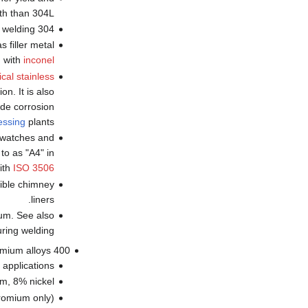
th than 304L.
 welding 304
 filler metal
g with
inconel
ical stainless
n. It is also
ide corrosion
essing
plants.
l watches and
 to as "A4" in
ith
ISO 3506
xible chimney
liners.
ium. See also
ring welding.
400 Series—ferritic and martensitic chromium alloys
 applications
m, 8% nickel.
hromium only).