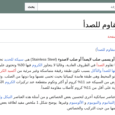
بحث
وم للصدأ
صفحة
مقاوم للصدأ
)
 أو يسمى صلب لايصدأ أو صلب لاصدوء
(Stainless Steel) هى
سبيكة
للحديد
تحت
الصدأ
في الظروف العادية، وغالبا لا يتجاوز
الكروم
فيها 30% وتحتوى على ما لا يقل عن 50%
ها للصدأ والتآكل
بسبب تكون طبقة رقيقة متماسكة وغير مرئية من
أكسيد الكر
 المحيط وهى طبقة هامدة كيميائيا بحيث تحمى نفسها وما دونها من الصلب. و
روم أو أكثر وتكوم متقطعة عند تركيزات
الكروم
الأد
 كروم كأصلاب مقاومة للصدأ.
ناصر سبائكية أخرى لتحسين بعض الخصائص و من أمثلة هذه العناصر
النيكل
وا
التيتانيوم
والنيوبيوم
و
الألومنيوم
وغيرها. يوضح شكل 1 ملخص مفيد لعلاقة
عضها من حيث التركيب والخصائص.