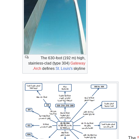
The 630-foot (192 m) high,
stainless-clad (type 304)
Gateway
Arch
defines
St. Louis's
skyline.
The