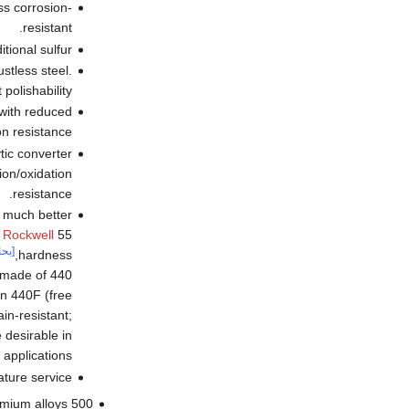
ss corrosion-
resistant.
ional sulfur
stless steel.
 polishability.
 with reduced
n resistance.
tic converter
ion/oxidation
resistance.
r much better
e
Rockwell
55
[بحا
hardness,
e made of 440
on 440F (free
in-resistant;
 desirable in
applications.
ture service
500 Series—heat-resisting chromium alloys