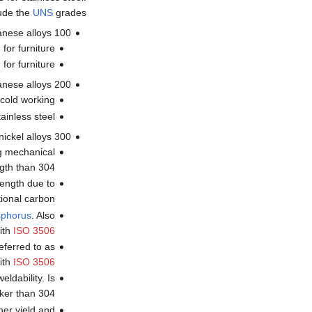
lude the
UNS
grades.
100 Series—austenitic chromium-nickel-manganese alloys
for furniture
for furniture
200 Series—austenitic chromium-nickel-manganese alloys
 cold working
ainless steel
300 Series—austenitic chromium-nickel alloys
ng mechanical
gth than 304.
rength due to
tional carbon.
sphorus
. Also
with
ISO 3506
eferred to as
ith
ISO 3506
ldability. Is
ker than 304.
er yield and