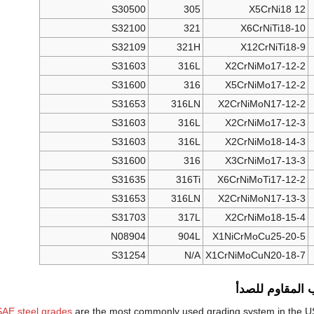
S30500
305
X5CrNi18 12
S32100
321
X6CrNiTi18-10
S32109
321H
X12CrNiTi18-9
S31603
316L
X2CrNiMo17-12-2
S31600
316
X5CrNiMo17-12-2
S31653
316LN
X2CrNiMoN17-12-2
S31603
316L
X2CrNiMo17-12-3
S31603
316L
X2CrNiMo18-14-3
S31600
316
X3CrNiMo17-13-3
S31635
316Ti
X6CrNiMoTi17-12-2
S31653
316LN
X2CrNiMoN17-13-3
S31703
317L
X2CrNiMo18-15-4
N08904
904L
X1NiCrMoCu25-20-5
S31254
N/A
X1CrNiMoCuN20-18-7
المقاوم للصدأ
SAE steel grades
are the most commonly used grading system in the US 