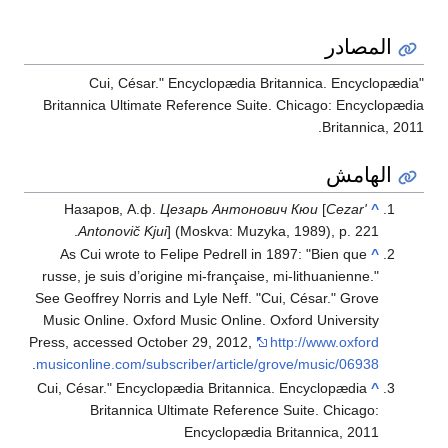
المصادر
"Cui, César." Encyclopædia Britannica. Encyclopædia
Britannica Ultimate Reference Suite. Chicago: Encyclopædia
Britannica, 2011.
الهامش
Назаров, А.ф.
Цезарь Антонович Кюи
[
Cezar'
^
Antonovič Kjui
] (Moskva: Muzyka, 1989), p. 221.
As Cui wrote to Felipe Pedrell in 1897: "Bien que
^
russe, je suis d’origine mi-française, mi-lithuanienne."
See Geoffrey Norris and Lyle Neff. "Cui, César." Grove
Music Online. Oxford Music Online. Oxford University
Press, accessed October 29, 2012,
http://www.oxford
.
musiconline.com/subscriber/article/grove/music/06938
Cui, César." Encyclopædia Britannica. Encyclopædia
^
Britannica Ultimate Reference Suite. Chicago:
Encyclopædia Britannica, 2011