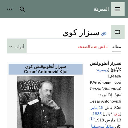
المعرفة
القائمة الرئيسية
بحث
أدوات
سيزار كوي
تبديل عرض جدول المحتويات
مقالة
ناقش هذه الصفحة
أدوات
تسـِزار أنطونوڤتش
سيزار أنطونوڤتش كوي
كـْيـُوُيْ
(
روسية
:
Cezar' Antonovič Kjui
Це́зарь
K
Анто́нович Кюи́
Tsezar' Antonovič
Kjui
؛ إنگليزية:
César Antonovich
Cui
؛ عاش
18 يناير
–
1835
[
ن.ق.
6 يناير]
[1]
13 مارس 1918)
كان
مؤلفاً موسيقياً