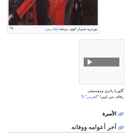
پورتريه سيزار كوي، بريشة
إيليا رپين
.
گلوريا پاتري وموسيقى
زفاف من اوپرا
"العربي"
الأسرة
آخر أعوامه ووفاته