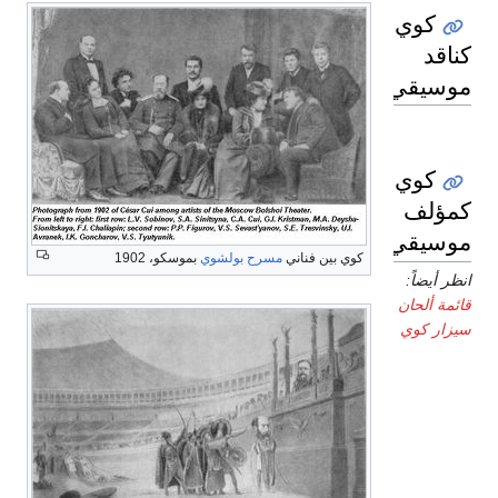
كوي
كناقد
موسيقي
كوي
كمؤلف
موسيقي
كوي بين فناني
مسرح بولشوي
بموسكو، 1902
انظر أيضاً:
قائمة ألحان
سيزار كوي