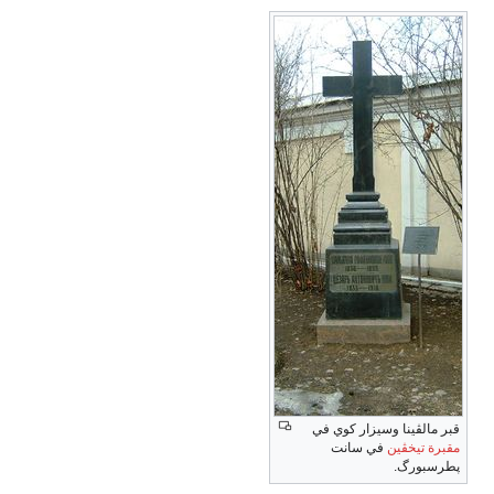
قبر مالڤينا وسيزار كوي في
مقبرة تيخڤين
في سانت
پطرسبورگ.