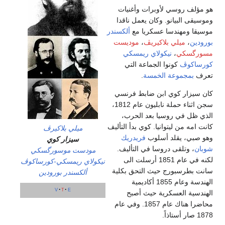
هو مؤلف روسي لأوبرات وأغنيات
وموسيقى البيانو. وكان يعمل ناقدا
موسيقا ومهندسا عسكريا مع
ألكسندر
بورودين
،
ميلي بلاكيريڤ
،
موديست
مسورگسكي
،
نيكولاي ريمسكي
كورساكوڤ
كونوا الجماعة التي
تعرف
بمجموعة الخمسة
.
كان سيزار كوي ابن ضابط فرنسي
سجن اثناء حملة نابليون عام 1812،
الذي ظل في روسيا بعد الحرب،
كانت امه من ليتوانيا. كوي بدأ التأليف
ميلي بلاكيرڤ
وهو صبي، يقلد أسلوب
فريدريك
سيزار كوي
شوبان
، وتلقى دروسا في التأليف.
مودست موسورگسكي
لكنه في عام 1851 أرسلت الى
نيكولاي ريمسكي-كورساكوڤ
سانت بطرسبورج حيث التحق بكلية
ألكسندر بورودين
الهندسة وعام 1855 أكاديمية
v
t
e
الهندسية العسكرية حيث أصبح
محاضرا هناك عام 1857. وفي عام
1878 صار أستاذاً.