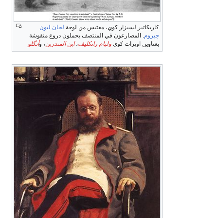
كاريكاتير لسيزار كوي، مقتبس من لوحة
لجان ليون
جيروم
. المصارعون في المنتصف يحملون دروع منقوشة
بعناوين اوپرات كوي
وليام راتكليف
،
ابن المندرين
، و
أنگلو