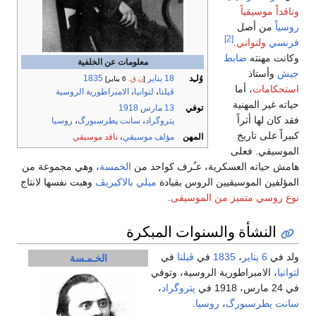
وناقداً موسيقياً
روسياً
من أصل
[2]
فرنسي
ولتواني
.
وكانت مهنته
ضابط
معلومات عن الخلفية
جيش
وأستاذ
وُلـِد
18 يناير
1835
[
ن.ق.
6 يناير]
استحكامات
، أما
ڤيلنا
،
لتوانيا
،
الامبراطورية الروسية
حياته غير المهنية
توفي
13 مارس
1918
فقد كان لها أثراً
پتروگراد
،
سانت پطرسبورگ
،
روسيا
كبيراً على تاريخ
المهن
مؤلف موسيقي
،
ناقد موسيقي
الموسيقي. فعلى
هامش حياته العسكرية، عـُرف كواحد من
الخمسة
، وهي مجموعة من
المؤلفين الموسيقيين الروس بقيادة
ميلي بالاكيريڤ
وهبت نفسها لانتاج
نوع روسي متميز من الموسيقى
.
النشأة والسنوات المبكرة
ولد في
6 يناير
،
1835
في
ڤيلنا
في
الخـمـسة
لتوانيا
، الامبراطورية الروسية، وتوفي
في 24 مارس، 1918 في
پتروگراد
،
سانت پطرسبورگ
،
روسيا
.