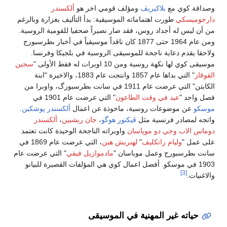
وصداقة كوي مع
بلاكيريڤ
ومؤلف قومي اخر هو
ألكسندر
دارجوميسكي
طورت اهتماماته الموسيقية: بدأ التأليف بغزارة وبالرغم
من أن ليس له أجداد روس، فقد صار نصيراً صحفيا للقومية الروسية.
ومن عام 1964 حتى 1877 كان ناقداً موسيقياً في أخبار بطرسبورج
ولاحقا يقدم دعاية ناجحة للموسيقى الروسية في بلجيكا وفرنسا.
موسيقى كوي لها نكهة روسية ومن 10 اوبرات له فقط الأولى "
سجين
القوقاز
" التي بداها عام 1857 وانتجت عام 1883، والاخيرة "ابنة
الكابتن" التي عرضت عام 1911 في سانت بطرسبورگ، واوبرا من
فصل واحد "
عيد في وقت الطاعون
" التي عرضت عام 1901 في
موسكو
عن موضوعات روسية، ماخوذة عن اعمال
ألكسندر پوشكين
.
واتجه لمصادر فرنسية مثل
ڤيكتور هوگو
،
جان ريشبين
،
ألكسندر
دوماس الاب
وجي دو موپاسان
واوبراته الناجحة الوحيدة كانت تعتمد
على عمل "
وليام راتكليف
"
لهنريش هين
، التي عرضت عام 1869 في
سانت بطرسبورج وعمل موباسان "
مادموازيل فيفي
" التي عرضت عام
1903 في موسكو. أفضل اعمال كوي هي المؤلفات القصيرة للبيانو
[3]
والاغنيات.
حياته غير المهنية في الموسيقى