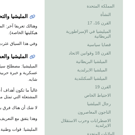
المملكة المتحدة
النشأة
المليشيا والت
القرن 16، 17
وهنالك تعريفا آخر: ا
الميليشيا في الإمبراطورية
هيكليتها الخاصة).
البريطانية
وفي هذا السياق عثرت 
قضايا سياسية
القرن 18 وقوانين الاتحاد
المليشيا والع
الميلشيا البريطانية
الميليشيا: مصطلح سيا
الميلشيا الايرلندية
عسكرية و خبرة حربية ج
الميلشيا السكتلندية
شابه.
القرن 19
غالباً ما تكون أهداف
الاحتياط الخاص
المشتعلة التي تمثل موا
رجال الميلشيا
لا شك أن هناك فرق بين
الناجون المعاصرون
وهذا يتفق مع التعريف ا
الاضطرابات وحرب الاستقلال
الايرلندية
المليشيا: قوات وطنية 
الولايات المتحدة