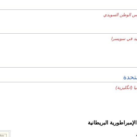
 الوطن السويدي
نيد في سويسرا
تحدة
ا (انگليزية)
لإمبراطورية البريطانية