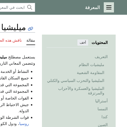
المعرفة
القائمة الرئيسية
ميليشيا
مقالة
ناقش هذه ال
المحتويات
أخف
التعريف
يستعمل مصطلح
ميليش
وتتضمن المعاني التاري
مليشيات النظام
النشاط أو الخدمة ا
المقاومة الشعبية
جميع السكان القا
المليشيا والتحزب السياسي والكتلي
المجموعة التي قد ي
المليشيا والعسكرة والأحزاب
المجموعة التي قد 
والمرتزقة
القوات الخاصة أو 
أستراليا
جيش الاحتياط الر
النمسا
الدولة.
كندا
قوات الشرطة الو
روسيا
، ودول الكو
الصين