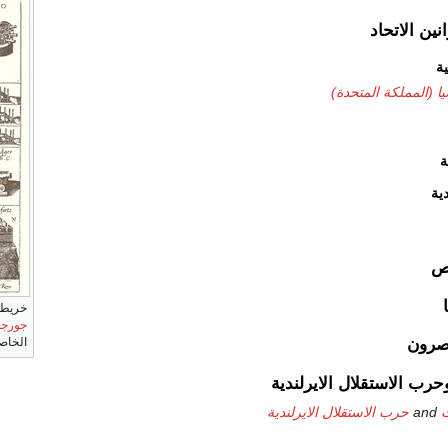
ية
ا (المملكة المتحدة)
ة
ية
اص
خريطة
جورج
اصرون
الخاصة
رب الاستقلال الايرلندية
ت
and
حرب الاستقلال الايرلندية