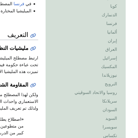
في
فرنسا
المصطلح
كوبا
الميليشيا المختار
الدنمارك
فرنسا
ألمانيا
التعريف
إيران
مليشيات النظ
العراق
ارتبط مصطلح الميليشي
إسرائيل
تحت عباءة حكومة فيشي 
المكسيك
تميزت هذه المليشيا الا
نيوزيلاندا
النرويج
المقاومة الشع
روسيا والاتحاد السوڤيتي
ولكن لهذا المصطلح معا
سريلانكا
الاستعماري واحداث الب
ولذلك تم تعريف الملي
السودان
السويد
«
اصطلاح يطلق
من متطوعين أي
سويسرا
كبير من الدربة
تكساس