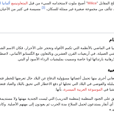
 المقابل "
Milice
" أصبح ملوث لاستخدامه السيء من قبل
المتعاونينمع
ألمانيا ا
[3]
ة، تتألف من مجموعة صغيرة غير ممثلة للسكان،
مسيسة في كثير من الأحيان.
ام
ا في الماضي بالأنظمة التي تكمم الأفواه وتحجر على الأحرار، فكان الاسم ال
العميلة، في أربعينات القرن العشرين وبالتعاون مع الگستابو الألماني، لاصطيا
رهابية بارتدائها لونا خاصة وسميت بمليشيات الرداء الأسود أو البني.
بية
ني أخرى منها تحمل أعضائها مسؤولية الدفاع عن البلاد حال تعرضها للخطر فتعتب
لبلة والفوضى في البلاد التي تحتلها او دفع الاخطار التي تحيق بالبلاد والعباد 
شيا في
الموسوعة العربية الميسرة
، بأنها:
 على الجنود المنظمة (منظمة التدريب) التي ليست الجندية مهنتها ولا مستديم
 أنفار يستدعون لحمل السلاح مدة الحرب ثم يعودون إلى مهنهم الأصلية. وكانت
.
»