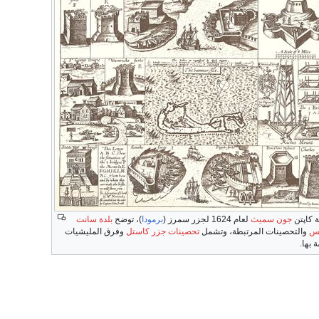
 كاپتن
جون سميث
لعام 1624 لجزر سمرز (
برمودا
)، توضح
بلدة سانت
س
والتحصينات المرتبطة، وتشمل
تحصينات جزر كاستل
وفرق المليشيات
 بها.