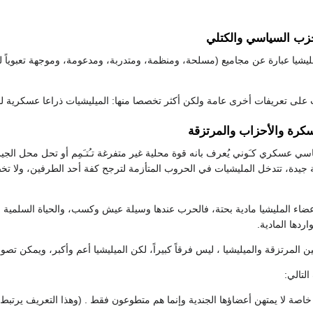
حزب السياسي والكتلي
لمليشيا عبارة عن مجاميع (مسلحة، ومنظمة، ومتدربة، ومدعومة، وموجهة تعبويا
على تعريفات أخرى عامة ولكن أكثر تخصصا منها: الميليشيات ذراعا عسكرية لفئة
سكرة والأحزاب والمرتزقة
سي عسكري كـَوني يُعرف بانه قوة محلية غير متفرغة تـُتـَمِم أو تحل محل الج
يدة، تتدخل المليشيات في الحروب المتأزمة لترجح كفة أحد الطرفين، ولا تخضع 
 أعضاء المليشيا مادية بحتة، فالحرب عندها وسيلة عيش وكسب، والحياة السلمي
ردها المادية.
 المرتزقة والميليشيا ، ليس فرقاً كبيراً، لكن الميليشيا أعم وأكبر، ويمكن ت
لتالي:
خاصة لا يمتهن أعضاؤها الجندية وإنما هم متطوعون فقط . (وهذا التعريف يرتبط