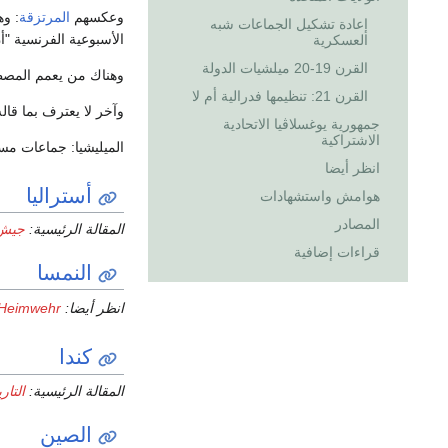
وعكسهم
المرتزقة
: وه
إعادة تشكيل الجماعات شبه
الأسبوعية الفرنسية "
العسكرية
القرن 19-20 ميلشيات الدولة
وهناك من يعمم المصط
القرن 21: تنظيمها فدرالية أم لا
وآخر لا يعترف بما قاله
جمهورية يوغسلاڤيا الاتحادية
الاشتراكية
الميليشيا: جماعات مس
انظر أيضا
أستراليا
هوامش واستشهادات
المصادر
المقالة الرئيسية:
جيش 
قراءات إضافية
النمسا
انظر أيضا:
Heimwehr
كندا
المقالة الرئيسية:
التار
الصين