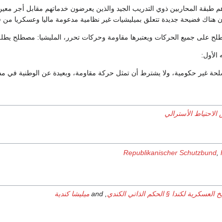
م طبقة المحاربين ذوي التدريب الجيد والذين يعرضون خدماتهم مقابل أجر معين 
أن هناك فضيحة جديدة تتعلق بميليشيات غير نظامية مدعومة ماليا وعسكريا من 
لح على جميع الحركات ويعتبرها مقاومة وحركات تحرر، المليشيا: مصطلح يطلق
 الأول:
لحة غير حكومية، ولا يشترط أن تمثل حركة مقاومة، وبعيدة عن الوطنية في م
الاحتياط الأسترالي
Republikanischer Schutzbund
,
يخ العسكرية لكندا § الحكم الذاتي الكندي
, and
ميليشا كندية