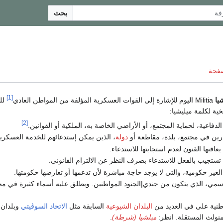
بحث
صفحة
[1]
يا
Militia اليوم للإشارة إلى القوات العسكرية المؤلفة من المواطن العادي
للق
خية لكلمة ميليشيا:
[2]
لدفاعية، لحماية المجتمع، أو الأراضي الخاصة به، الملكية أو القوانين.
درين في مجتمع، بلدة، مقاطعة أو
دولة
، الذين يمكن إستدعائهم للخدمة العسكرية
عاقبها القنون لعدم استجابتها للاستدعاء.
تستجيب بالفعل للاستدعاء بصرف النظر عن الالتزام القانوني.
الغير حكومية، والتي لا يوجد حاجة مباشرة لأن تدعمها أو تعارضها حكومتها.
سمي، الذي يتكون من جندي|الجنود المواطنين. ويطلق عليه أسماء كثيرة في مخ
طنية على في العديد من
البلدان الشيوعية
السابقة مثل
الاتحاد السوڤيتي
وبلدان
منولث المستقلة. انظر:
ميلشيا (شرطة)
.