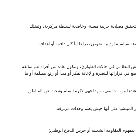
ً لتحقيق مصلحة حزبية معينة، وخاضعة لسلطة مركزية، وتمتلك
 سياسية اودينية تخوض صراعا أياً كان دافعه أو أهدافه.
يش النظامي في حالات الطوارئ، وتتكون عادة من أفراد لهم سابقة
في قراراتها للنصرة والإعانة لفكر أو مبدأ أو رفع مظلمة أو ما
ة عندها موت حقيقي، ولهذا فهي تكره السلم وتبحث عن المناطق
صور الميلشيا على أنها جيش يضم وحدات مرتزقة.
 بمفهوم المقاومة الشعبية أو حرس الدفاع الوطني).