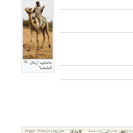
جانجاويد "رجال
المليشيا"