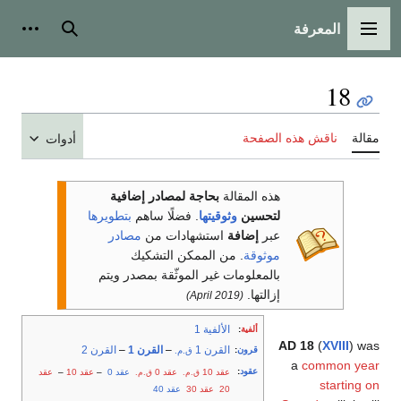
المعرفة
القائمة الرئيسية
بحث
أدوات
18
مقالة
ناقش هذه الصفحة
أدوات
هذه المقالة
بحاجة لمصادر إضافية
لتحسين
وثوقيتها
.
فضلًا ساهم
بتطويرها
عبر
إضافة
استشهادات من
مصادر
موثوقة
. من الممكن التشكيك
بالمعلومات غير الموثّقة بمصدر ويتم
إزالتها.
(April 2019)
الألفية 1
ألفية
:
AD 18
(
XVIII
) was
القرن 1
–
القرن 1
–
القرن 2
قرون
:
ق.م.
a
common year
عقود
:
عقد 10
عقد 0
عقد 0
–
عقد 10
–
عقد
ق.م.
ق.م.
starting on
20
عقد 30
عقد 40