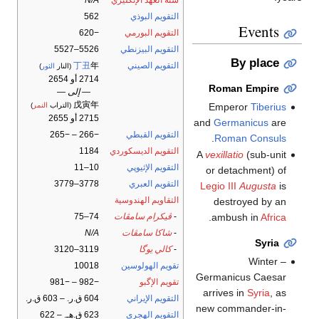
التقويم البوذي
562
Events
التقويم البورمي
−620
التقويم البيزنطي
5526–5527
By place
التقويم الصيني
年
丁丑
(النار
الثور
)
2714 أو 2654
Roman Empire
— إلى —
戊寅年
Emperor
Tiberius
(التراب
النمر
)
2715 أو 2655
and
Germanicus
are
التقويم القبطي
−266 – −265
.
Roman Consuls
التقويم الديسكوردي
1184
A
vexillatio
(sub-unit
التقويم الإثيوپي
10–11
or detachment) of
التقويم العبري
3778–3779
Legio III
Augusta
is
التقاويم الهندوسية
destroyed by an
-
ڤيكرام سامڤات
74–75
.
ambush in
Africa
-
شاكا سامڤات
N/A
Syria
-
كالي يوگا
3119–3120
Winter –
تقويم الهولوسين
10018
Germanicus Caesar
تقويم الإگبو
−982 – −981
arrives in
Syria
, as
التقويم الإيراني
604 ق.ر. – 603 ق.ر.
new commander-in-
التقويم الهجري
623 ق.هـ. – 622