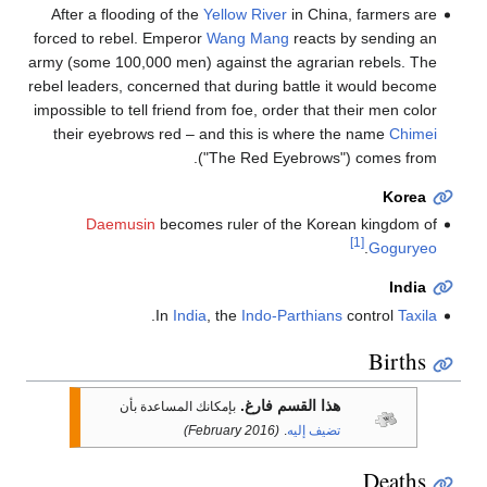
After a flooding of the
Yellow River
in China, farmers are
forced to rebel. Emperor
Wang Mang
reacts by sending an
army (some 100,000 men) against the agrarian rebels. The
rebel leaders, concerned that during battle it would become
impossible to tell friend from foe, order that their men color
their eyebrows red – and this is where the name
Chimei
("The Red Eyebrows") comes from.
Korea
Daemusin
becomes ruler of the Korean kingdom of
[1]
.
Goguryeo
India
.
In
India
, the
Indo-Parthians
control
Taxila
Births
هذا القسم فارغ.
بإمكانك المساعدة بأن
تضيف إليه
.
(February 2016)
Deaths