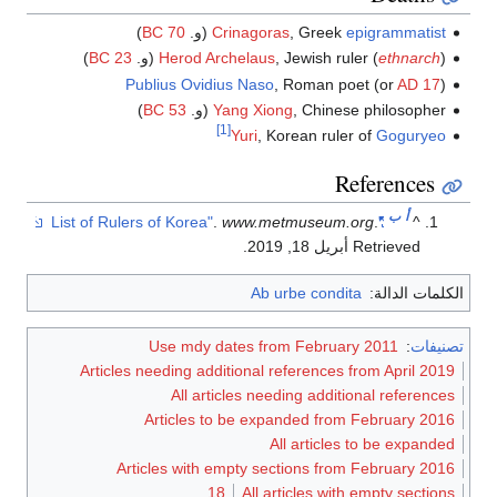
epigrammatist
, Greek
Crinagoras
(و.
70 BC
)
) (و.
ethnarch
, Jewish ruler (
Herod Archelaus
23 BC
)
Publius Ovidius Naso
, Roman poet (or
AD 17
)
, Chinese philosopher (و.
Yang Xiong
53 BC
)
[1]
Yuri
, Korean ruler of
Goguryeo
References
أ
ب
.
www.metmuseum.org
.
"List of Rulers of Korea"
^
Retrieved أبريل 18, 2019
.
الكلمات الدالة:
Ab urbe condita
تصنيفات
:
Use mdy dates from February 2011
Articles needing additional references from April 2019
All articles needing additional references
Articles to be expanded from February 2016
All articles to be expanded
Articles with empty sections from February 2016
18
All articles with empty sections