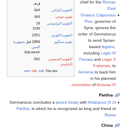
chief for the
Roman
ق.هـ.
.
East
التقويم الياباني
N/A
Gnaeus Calpurnius
تقويم جوچى
N/A
Piso
, governor of
التقويم اليوليوسي
18
Syria, ignores the
XVIII
order of Germanicus
التقويم الكوري
2351
to send Syrian-
تقويم مينگوو
1894 قبل
جمهورية
based
legions
,
الصين
including
Legio VI
民前1894年
Ferrata
and
Legio X
التقويم الشمسي
561
التايلندي
Fretensis
, to
view
talk
edit
This box:
Armenia
to back him
in his planned
.
coronation
of
Artaxias III
Parthia
Germanicus concludes a
peace treaty
with
Artabanus III of
Parthia
, in which he is recognized as king and friend of
.
Rome
China