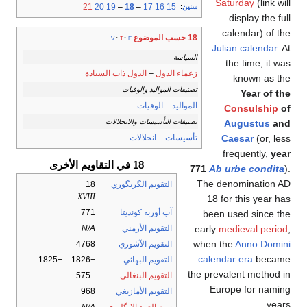
Saturday
(link will
21
20
19
–
18
–
17
16
15
سنين
:
display the full
calendar) of the
18 حسب الموضوع
v
t
e
Julian calendar
. At
السياسة
the time, it was
زعماء الدول
–
الدول ذات السيادة
known as the
تصنيفات المواليد والوفيات
Year of the
المواليد
–
الوفيات
Consulship
of
تصنيفات التأسيسات والانحلالات
Augustus
and
تأسيسات
–
انحلالات
Caesar
(or, less
frequently,
year
18 في التقاويم الأخرى
771
Ab urbe condita
).
The denomination AD
التقويم الگريگوري
18
XVIII
18 for this year has
آب أوربه كونديتا
771
been used since the
التقويم الأرمني
N/A
early
medieval period
,
when the
Anno Domini
التقويم الآشوري
4768
calendar era
became
التقويم البهائي
−1826 – −1825
the prevalent method in
التقويم البنغالي
−575
Europe for naming
التقويم الأمازيغي
968
years.
سنة العهد الإنگليزي
N/A