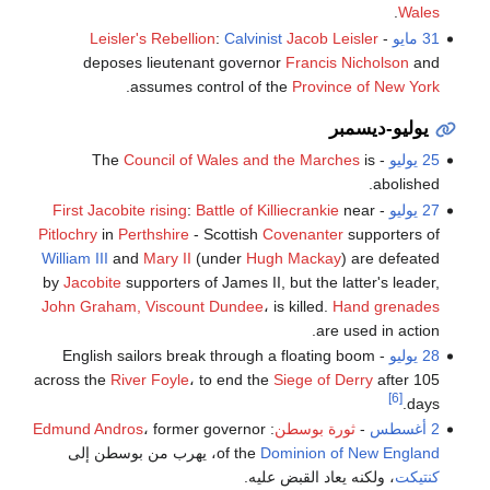
.
Wales
31 مايو
-
Jacob Leisler
Calvinist
:
Leisler's Rebellion
deposes lieutenant governor
Francis Nicholson
and
.
assumes control of the
Province of New York
يوليو-ديسمبر
25 يوليو
- The
is
Council of Wales and the Marches
abolished.
27 يوليو
-
near
Battle of Killiecrankie
:
First Jacobite rising
Pitlochry
in
Perthshire
- Scottish
Covenanter
supporters of
William III
and
Mary II
(under
Hugh Mackay
) are defeated
by
Jacobite
supporters of James II, but the latter's leader,
John Graham, Viscount Dundee
، is killed.
Hand grenades
are used in action.
28 يوليو
- English sailors break through a floating boom
across the
River Foyle
، to end the
Siege of Derry
after 105
[6]
days.
2 أغسطس
-
ثورة بوسطن
:
، former governor
Edmund Andros
Dominion of New England
of the
، يهرب من بوسطن إلى
كنتيكت
، ولكنه يعاد القبض عليه.