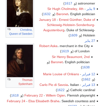
astronomer (و.
1617
)
9 يناير
-
Sir Hugh Cholmeley, 4th
، English politician (و.
Baronet
1632
)
January 18
-
Ernest Günther, Duke of
Schleswig-Holstein-Sonderburg-
Augustenburg
، Duke of Schleswig-
Christina,
Queen of Sweden
Holstein (و.
1609
)
27 يناير
Robert Aske
، merchant in the City
of London (و.
1619
)
Sir Henry Beaumont, 2nd
، English politician (و.
Baronet
)
1638
12 فبراير
-
Marie Louise of Orléans
(و.
1662
)
Thomas
Sydenham
13 فبراير
-
، Italian
Carlo Pio di Savoia
Catholic cardinal (و.
1622
)
، Flemish playwright (و.
Willem Ogier
-
February 22
1618
)
February 24
-
Elsa Elisabeth Brahe
، Swedish countess and