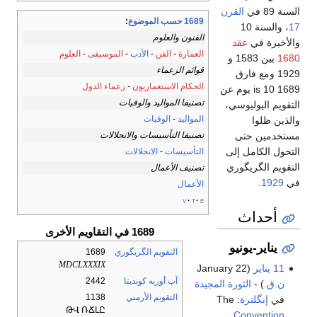
السنة 89 في
القرن
1689 حسب الموضوع
:
17
، والسنة 10
الفنون والعلوم
والأخيرة في
عقد
العمارة
-
الفن
-
الأدب
-
الموسيقى
-
العلوم
1680
بين 1583 و
قوائم الزعماء
1929 ومع فارق
الحكام الاستعماريون
-
زعماء الدول
1689 is 10 يوم عن
تصنيفا المواليد والوفيات
التقويم اليوليوسي،
المواليد
-
الوفيات
والذين ظلوا
تصنيفا التأسيسات والانحلالات
مستخدمين حتى
التحول الكامل إلى
التأسيسات
-
الانحلالات
التقويم الگريگوري
تصنيف الأعمال
في
1929
.
الأعمال
v
t
e
أحداث
1689 في التقاويم الأخرى
يناير-يونيو
التقويم الگريگوري
1689
MDCLXXXIX
11 يناير
(January 22
آب أوربه كونديتا
2442
ن.ق.
) -
الثورة المجيدة
التقويم الأرمني
1138
في
إنگلترة
: The
ԹՎ ՌՃԼԸ
Convention