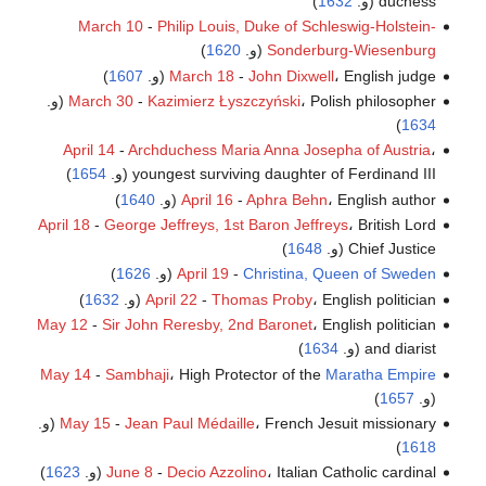
duchess (و.
1632
)
March 10
-
Philip Louis, Duke of Schleswig-Holstein-
Sonderburg-Wiesenburg
(و.
1620
)
، English judge (و.
John Dixwell
-
March 18
1607
)
، Polish philosopher (و.
Kazimierz Łyszczyński
-
March 30
)
1634
April 14
-
Archduchess Maria Anna Josepha of Austria
،
youngest surviving daughter of Ferdinand III (و.
1654
)
، English author (و.
Aphra Behn
-
April 16
1640
)
April 18
-
George Jeffreys, 1st Baron Jeffreys
، British Lord
Chief Justice (و.
1648
)
Christina, Queen of Sweden
-
April 19
(و.
1626
)
، English politician (و.
Thomas Proby
-
April 22
1632
)
May 12
-
Sir John Reresby, 2nd Baronet
، English politician
and diarist (و.
1634
)
May 14
-
Sambhaji
، High Protector of the
Maratha Empire
(و.
1657
)
، French Jesuit missionary (و.
Jean Paul Médaille
-
May 15
)
1618
، Italian Catholic cardinal (و.
Decio Azzolino
-
June 8
1623
)