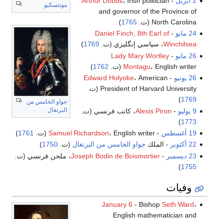
2 أبريل
-
، Irish politician
Arthur Dobbs
مونتسكيو
and governor of the Province of
North Carolina (ت.
1765
)
24 مايو
-
Daniel Finch, 8th Earl of
Winchilsea
، سياسي إنگليزي (ت.
1769
)
26 مايو
-
Lady Mary Wortley
، English writer (ت.
Montagu
1762
)
26 يونيو
-
، American
Edward Holyoke
President of Harvard University (ت.
)
1769
جواو الخامس من
البرتغال
9 يوليو
-
Alexis Piron
، كاتب فرنسي (ت.
)
1773
19 أغسطس
-
، English writer (ت.
Samuel Richardson
1761
)
22 أكتوبر
- الملك
جواو الخامس من البرتغال
(ت.
1750
)
23 ديسمبر
-
Joseph Bodin de Boismortier
، ملحن فرنسي (ت.
)
1755
وفيات
January 6
- Bishop
Seth Ward
،
English mathematician and