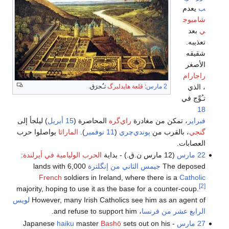
ب
يعدم
شامبوج
ي
بعد
تعذيبه.
شقيقه
الأصغر
راجارام
، الذي
2 مارس
:
قلعة هايدلبرگ
تـُحرَق.
تـُوِّج في
18
فبراير
، تمكن من مغادرة
راي‌گره
المحاصرة (
15 أبريل
) ليلجأ إلى
گنجي
، بالقرب من
پوندي‌چري
(
11 نوفمبر
).
الماراثا
يواصلوا حرب
العصابات.
22 مارس
(12 مارس ن.ق.) - بداية
الحرب الوليامية في أيرلندة
:
The deposed
جيمس الثاني من إنگلترة
lands with 6,000
French
soldiers in Ireland, where there is a
Catholic
[2]
majority, hoping to use it as the base for a counter-coup.
However, many Irish Catholics see him as an agent of
لويس
الرابع عشر من فرنسا
، and refuse to support him.
27 مارس
- Japanese
sets out on his
Bashō
master
haiku