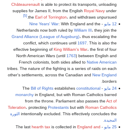
Châteaurenault
is able to protect its transports, unloading
supplies for James II, from the English
Royal Navy
under
[5]
the
Earl of Torrington
، and withdraws unpursued.
12 مايو
-
: With England and the
Nine Years' War
Netherlands now both ruled by
William III
، they join the
Grand Alliance (League of Augsburg)
، thus escalating the
conflict, which continues until
1697
. This is also the
effective beginning of
King William's War
، the first of four
North American Wars (until
1763
) between English and
French colonists, both sides allied to
Native American
tribes. The nature of the fighting is a series of raids on each
other's settlements, across the Canadian and
New England
borders.
24 مايو
- The
constitutional
establishes
Bill of Rights
monarchy
in England, but with Roman Catholics barred
from the throne. Parliament also passes the
Act of
Toleration
، protecting
Protestants
but with
Roman Catholics
intentionally excluded. This effectively concludes the
الثورة
المجيدة
.
25 مايو
- The last
England and
is collected in
hearth tax