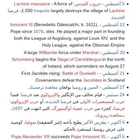
5 أغسطس
-
حروب القندس
:
- A force of
Lachine massacre
Lachine
largely destroys the village of
Iroquois
1,500
،
فرنسا
الجديدة
.
12 أغسطس
-
(Benedetto Odescalchi, b. 1611),
Innocent XI
Pope since
1676
، dies. He played a major part in founding
both the League of Augsburg, against Louis XIV, and the
Holy League, against the Ottoman Empire.
20 أغسطس
- A large
Marshal
force under
Williamite
Schomberg
begins the
Siege of Carrickfergus
in the north
of Ireland, which surrenders on August 27.
21 أغسطس
- First Jacobite rising:
-
Battle of Dunkeld
Covenanters defeat the
Jacobites
in Scotland.
27 أغسطس
-
الصين
و
روسيا
يوقعان
معاهدة نرچنسك
.
24 سبتمبر
- قيام تحالف بين الإنگليز
والإيروكوي
ضد
فرنسا
. فتبدأ
حرب المستعمرات الأولى
في
فرنسا الجديدة
، أو
حرب الإيروكوي-
فرنسا
، كجزء من
حرب عصبة أوگسبورگ
، التي انتهت في
1697
،
بـمعاهدة ريزويك
.
6 أكتوبر
-
پطرس الأكبر
يطيح بأخته (غير الشقيقة)
صوفيا
، كوصية
على عرش روسيا، ليستفرد بالحكم.
6 أكتوبر
-
،
Pope Innocent XI
succeeds
Pope Alexander VIII