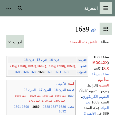
المعرفة
القائمة الرئيسية
بحث
أدوات
1689
تبديل عرض جدول المحتويات
مقالة
ناقش هذه الصفحة
أدوات
سنة 1689
قرن 16
·
قرن 17
·
قرن 18
القرون
:
MDCLXX
(
ع1650
ع1660
ع1670
ع1680
ع1690
ع1700
ع1710
العقود
:
XIX
)
كانت
1686
1687
1688
1689
1690
1691
1692
السنوات
:
سنة بسيطة
تبدأ يوم
الألفية 2
ألفية
:
السبت
(الرابط
القرن 16
–
القرن 17
–
القرن 18
قرون
:
يعرض التقويم كاملاً)
عقود
:
عقد 1650
عقد 1660
عقد 1670
–
عقد 1680
–
التقويم الگريگوري
،
عقد 1690
عقد 1700
عقد 1710
السنة 1689
بعد
1691
1690
–
1689
–
1688
1687
1686
سنين
:
الميلاد
(م)، السنة
1692
689 في
الألفية 2
،