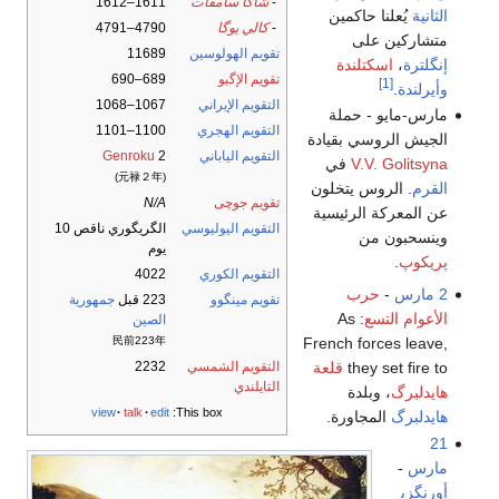
-
شاكا سامڤات
1611–1612
الثانية
يُعلنا حاكمين
-
كالي يوگا
4790–4791
متشاركين على
تقويم الهولوسين
11689
إنگلترة
،
اسكتلندة
تقويم الإگبو
689–690
[1]
وأيرلندة
.
التقويم الإيراني
1067–1068
مارس-مايو - حملة
التقويم الهجري
1100–1101
الجيش الروسي بقيادة
التقويم الياباني
2
Genroku
V.V. Golitsyna
في
(元禄２年)
القرم
. الروس يتخلون
تقويم جوچى
N/A
عن المعركة الرئيسية
التقويم اليوليوسي
الگريگوري ناقص 10
وينسحبون من
يوم
پريكوپ
.
التقويم الكوري
4022
2 مارس
-
حرب
تقويم مينگوو
223 قبل
جمهورية
الأعوام التسع
: As
الصين
民前223年
French forces leave,
التقويم الشمسي
2232
they set fire to
قلعة
التايلندي
هايدلبرگ
، وبلدة
view
talk
edit
This box:
هايدلبرگ
المجاورة.
21
مارس
-
أورنگزي