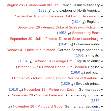
August 28
-
Claude-Jean Allouez
، French Jesuit missionary
and explorer of North America (و.
1622
)
September 10
-
John Belasyse, 1st Baron Belasyse
of
England (و.
1614
)
September 26
-
August, Duke of Schleswig-Holstein-
Sonderburg-Beck
(و.
1652
)
September 30
-
Julius Francis, Duke of Saxe-Lauenburg
،
Bohemian noble (و.
1641
)
October 4
-
Quirinus Kuhlmann
، German Baroque poet and
mystic (و.
1651
)
، English scientist (و.
George Ent
-
October 13
1604
)
October 15
-
Sir Edward Dering, 3rd Baronet
، English
politician (و.
1650
)
October 24
-
Adolph John I, Count Palatine of Kleeburg
،
Swedish prince (و.
1629
)
، German poet (و.
Philipp von Zesen
-
November 13
1619
)
، American city founder (و.
Samuel Peterson
-
November 20
)
1639
، German archaeologist (و.
Marquard Gude
-
November 26