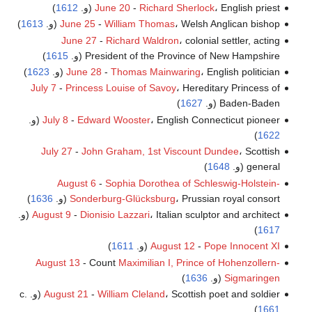
، English priest (و.
Richard Sherlock
-
June 20
1612
)
، Welsh Anglican bishop (و.
William Thomas
-
June 25
1613
)
June 27
-
Richard Waldron
، colonial settler, acting
President of the Province of New Hampshire (و.
1615
)
، English politician (و.
Thomas Mainwaring
-
June 28
1623
)
July 7
-
Princess Louise of Savoy
، Hereditary Princess of
Baden-Baden (و.
1627
)
، English Connecticut pioneer (و.
Edward Wooster
-
July 8
)
1622
July 27
-
John Graham, 1st Viscount Dundee
، Scottish
general (و.
1648
)
August 6
-
Sophia Dorothea of Schleswig-Holstein-
، Prussian royal consort (و.
Sonderburg-Glücksburg
1636
)
، Italian sculptor and architect (و.
Dionisio Lazzari
-
August 9
)
1617
Pope Innocent XI
-
August 12
(و.
1611
)
August 13
- Count
Maximilian I, Prince of Hohenzollern-
Sigmaringen
(و.
1636
)
، Scottish poet and soldier (و. c.
William Cleland
-
August 21
)
1661