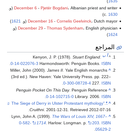
)
1635
Pjetër Bogdani
-
December 6
، Albanian priest and writer (و.
)
c.
1630
، Dutch mayor (و.
Cornelis Geelvinck
-
December 16
1621
)
، English physician (و.
Thomas Sydenham
-
December 29
)
1624
المراجع
أ
ب
Kenyon, J. P. (1978).
Stuart England
.
^
.
0-14-022076-3
Harmondsworth: Penguin Books.
ISBN
Miller, John (2000).
James II
. Yale English monarchs
^
(3rd ed.). New Haven: Yale University Press. pp. 222–
.
0-300-08728-4
227.
ISBN
Penguin Pocket On This Day
. Penguin Reference
^
.
0-14-102715-0
Library. 2006.
ISBN
.
"The Siege of Derry in Ulster Protestant mythology"
^
.
Cruithni
. 2001-12-31
. Retrieved
2012-07-16
Lynn, John A. (1999).
The Wars of Louis XIV, 1667–
^
0-582-
1714
. Harlow: Longman. p.
203
.
ISBN
.
05629-2