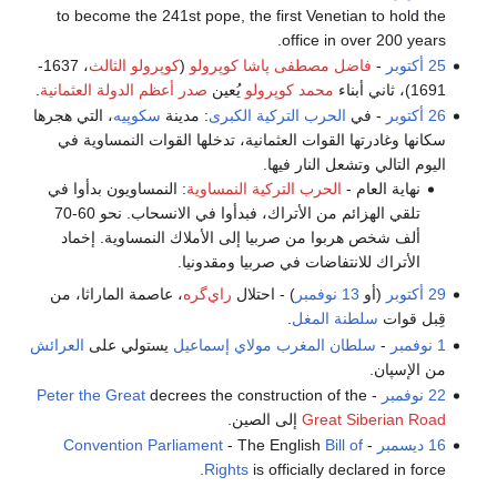
to become the 241st pope, the first Venetian to hold the
office in over 200 years.
25 أكتوبر
-
فاضل مصطفى پاشا كوپرولو
(
كوپرولو الثالث
، 1637-
1691)، ثاني أبناء
محمد كوپرولو
يُعين
صدر أعظم الدولة العثمانية
.
26 أكتوبر
- في
الحرب التركية الكبرى
: مدينة
سكوپيه
، التي هجرها
سكانها وغادرتها القوات العثمانية، تدخلها القوات النمساوية في
اليوم التالي وتشعل النار فيها.
نهاية العام -
الحرب التركية النمساوية
: النمساويون بدأوا في
تلقي الهزائم من الأتراك، فبدأوا في الانسحاب. نحو 60-70
ألف شخص هربوا من صربيا إلى الأملاك النمساوية. إخماد
الأتراك للانتفاضات في صربيا ومقدونيا.
29 أكتوبر
(أو
13 نوفمبر
) - احتلال
راي‌گره
، عاصمة الماراثا، من
قِبل قوات
سلطنة المغل
.
1 نوفمبر
-
سلطان المغرب
مولاي إسماعيل
يستولي على
العرائش
من الإسپان.
22 نوفمبر
-
decrees the construction of the
Peter the Great
Great Siberian Road
إلى الصين.
16 ديسمبر
-
Bill of
- The English
Convention Parliament
Rights
is officially declared in force.