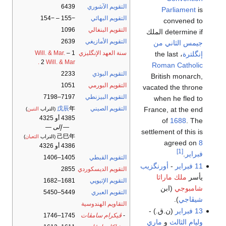
التقويم الآشوري
6439
Parliament
is
التقويم البهائي
−155 – −154
convened to
التقويم البنغالي
1096
determine if الملك
التقويم الأمازيغي
2639
جيمس الثاني من
سنة العهد الإنگليزي
1
–
Will. & Mar.
إنگلترة
، the last
2
Will. & Mar.
Roman Catholic
التقويم البوذي
2233
British monarch,
التقويم البورمي
1051
vacated the throne
التقويم البيزنطي
7197–7198
when he fled to
التقويم الصيني
年
戊辰
France, at the end
(التراب
التنين
)
4385 أو 4325
of
1688
. The
— إلى —
settlement of this is
己巳年
(التراب
الثعبان
)
agreed on
8
4386 أو 4326
[1]
فبراير
.
التقويم القبطي
1405–1406
11 فبراير
-
أورنگزيب
التقويم الديسكوردي
2855
يأسر
ملك ماراثا
التقويم الإثيوپي
1681–1682
شامبوجي
(ابن
التقويم العبري
5449–5450
شيڤاجي
).
التقاويم الهندوسية
13 فبراير
(ن.ق.) -
-
ڤيكرام سامڤات
1745–1746
وليام الثالث
و
ماري