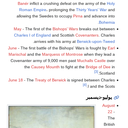
Banér
inflict a crushing defeat on the army of the
Holy
Roman Empire
، prolonging the
Thirty Years' War
and
allowing the Swedes to occupy
Pirna
and advance into
.
Bohemia
May
- The first of the
Bishops' Wars
breaks out between
Charles I of England
and Scottish
Covenanters
. Charles
.
arrives with his army at
Berwick-upon-Tweed
June
- The first battle of the Bishops' Wars is fought by
Earl
Marischal
and the
Marquess of Montrose
when they lead a
Covenanter army of 9,000 men past
Muchalls Castle
over
the
Causey Mounth
to fight at the
Bridge of Dee
in
[3]
Scotland.
June 18
- The
Treaty of Berwick
is signed between Charles
[4]
I and the Scots.
يوليو-ديسمبر
August
22
-
The
British