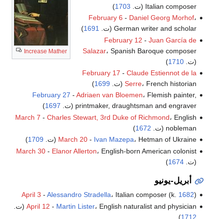
Italian composer (ت.
1703
)
February 6
-
Daniel Georg Morhof
،
German writer and scholar (ت.
1691
)
February 12
-
Juan García de
Salazar
، Spanish Baroque composer
Increase Mather
(ت.
1710
)
February 17
-
Claude Estiennot de la
، French historian (ت.
Serre
1699
)
February 27
-
Adriaen van Bloemen
، Flemish painter,
printmaker, draughtsman and engraver (ت.
1697
)
March 7
-
Charles Stewart, 3rd Duke of Richmond
، English
nobleman (ت.
1672
)
، Hetman of Ukraine (ت.
Ivan Mazepa
-
March 20
1709
)
March 30
-
Elanor Allerton
، English-born American colonist
(ت.
1674
)
أبريل-يونيو
April 3
-
Alessandro Stradella
، Italian composer (k.
1682
)
، English naturalist and physician (ت.
Martin Lister
-
April 12
)
1712