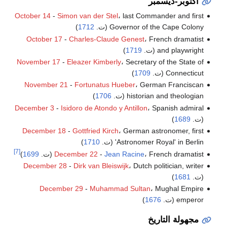
أكتوبر-ديسمبر
October 14
-
Simon van der Stel
، last Commander and first
Governor of the Cape Colony (ت.
1712
)
October 17
-
Charles-Claude Genest
، French dramatist
and playwright (ت.
1719
)
November 17
-
Eleazer Kimberly
، Secretary of the State of
Connecticut (ت.
1709
)
November 21
-
Fortunatus Hueber
، German Franciscan
historian and theologian (ت.
1706
)
December 3
-
Isidoro de Atondo y Antillon
، Spanish admiral
(ت.
1689
)
December 18
-
Gottfried Kirch
، German astronomer, first
'Astronomer Royal' in Berlin (ت.
1710
)
[7]
، French dramatist (ت.
Jean Racine
-
December 22
1699
)
December 28
-
Dirk van Bleiswijk
، Dutch politician, writer
(ت.
1681
)
December 29
-
Muhammad Sultan
، Mughal Empire
emperor (ت.
1676
)
مجهولة التاريخ