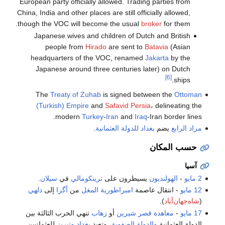
European party officially allowed. Trading parties from
China, India and other places are still officially allowed,
though the VOC will become the usual
broker
for them.
Japanese wives and children of Dutch and British
people from
Hirado
are sent to
Batavia
(Asian
headquarters of the VOC, renamed
Jakarta
by the
Japanese around three centuries later) on Dutch
[6]
ships.
The
Treaty of Zuhab
is signed between the
Ottoman
(Turkish) Empire
and
Safavid Persia
، delineating the
modern
Turkey
-
Iran
and
Iraq
-Iran border lines.
مراد الرابع
يضم
بغداد
للدولة العثمانية
.
حسب المكان
آسيا
2 مايو
-
الهولنديون
يسيطرون على
ترينكومالي
في
سيلان
.
12 مايو
- انتقال عاصمة
امبراطورية المغل
من
أگرا
إلى
دلهي
(
شاه‌جهان‌آباد
).
17 مايو
-
معاهدة قصر شيرين
أو
زهاب
تنهي الحرب الثالثة بين
الدولة العثمانية
والدولة الصفوية
، وتعيد
بغداد
وتبريز
للعثمانيين.