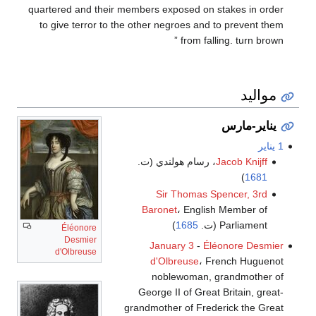
quartered and their members exposed on stakes in order
to give terror to the other negroes and to prevent them
from falling. turn brown ”
مواليد
يناير-مارس
1 يناير
Jacob Knijff
، رسام هولندي (ت.
)
1681
Sir Thomas Spencer, 3rd
Baronet
، English Member of
Parliament (ت.
1685
)
Éléonore
Desmier
January 3
-
Éléonore Desmier
d'Olbreuse
d'Olbreuse
، French Huguenot
noblewoman, grandmother of
George II of Great Britain, great-
grandmother of Frederick the Great