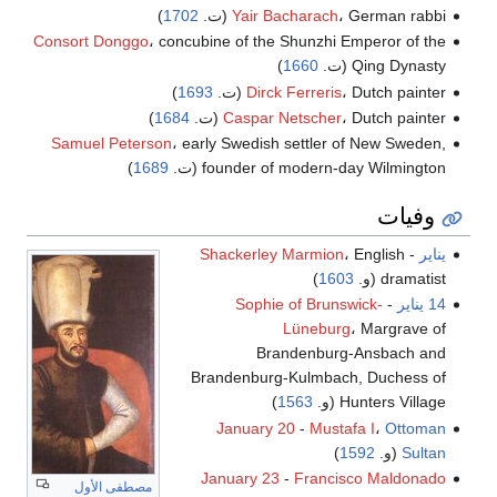
، German rabbi (ت.
Yair Bacharach
1702
)
Consort Donggo
، concubine of the Shunzhi Emperor of the
Qing Dynasty (ت.
1660
)
، Dutch painter (ت.
Dirck Ferreris
1693
)
، Dutch painter (ت.
Caspar Netscher
1684
)
Samuel Peterson
، early Swedish settler of New Sweden,
founder of modern-day Wilmington (ت.
1689
)
وفيات
يناير
-
، English
Shackerley Marmion
dramatist (و.
1603
)
14 يناير
-
Sophie of Brunswick-
Lüneburg
، Margrave of
Brandenburg-Ansbach and
Brandenburg-Kulmbach, Duchess of
Hunters Village (و.
1563
)
January 20
-
Mustafa I
،
Ottoman
Sultan
(و.
1592
)
January 23
-
Francisco Maldonado
مصطفى الأول