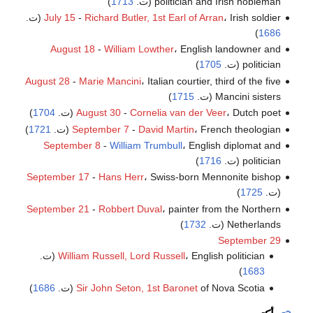
politician and Irish nobleman (ت.
1713
)
، Irish soldier (ت.
Richard Butler, 1st Earl of Arran
-
July 15
)
1686
August 18
-
William Lowther
، English landowner and
politician (ت.
1705
)
August 28
-
Marie Mancini
، Italian courtier, third of the five
Mancini sisters (ت.
1715
)
، Dutch poet (ت.
Cornelia van der Veer
-
August 30
1704
)
، French theologian (ت.
David Martin
-
September 7
1721
)
September 8
-
William Trumbull
، English diplomat and
politician (ت.
1716
)
September 17
-
Hans Herr
، Swiss-born Mennonite bishop
(ت.
1725
)
September 21
-
Robbert Duval
، painter from the Northern
Netherlands (ت.
1732
)
September 29
، English politician (ت.
William Russell, Lord Russell
)
1683
of Nova Scotia (ت.
Sir John Seton, 1st Baronet
1686
)