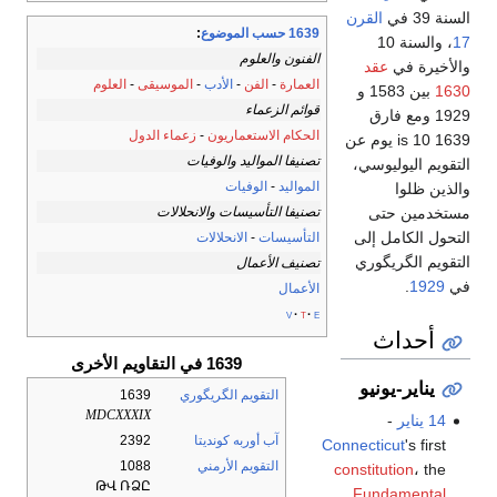
السنة 39 في
القرن
1639 حسب الموضوع
:
17
، والسنة 10
الفنون والعلوم
والأخيرة في
عقد
العمارة
-
الفن
-
الأدب
-
الموسيقى
-
العلوم
1630
بين 1583 و
قوائم الزعماء
1929 ومع فارق
الحكام الاستعماريون
-
زعماء الدول
1639 is 10 يوم عن
تصنيفا المواليد والوفيات
التقويم اليوليوسي،
المواليد
-
الوفيات
والذين ظلوا
تصنيفا التأسيسات والانحلالات
مستخدمين حتى
التحول الكامل إلى
التأسيسات
-
الانحلالات
التقويم الگريگوري
تصنيف الأعمال
في
1929
.
الأعمال
v
t
e
أحداث
1639 في التقاويم الأخرى
يناير-يونيو
التقويم الگريگوري
1639
MDCXXXIX
14 يناير
-
آب أوربه كونديتا
2392
Connecticut
's first
التقويم الأرمني
1088
constitution
، the
ԹՎ ՌՁԸ
Fundamental