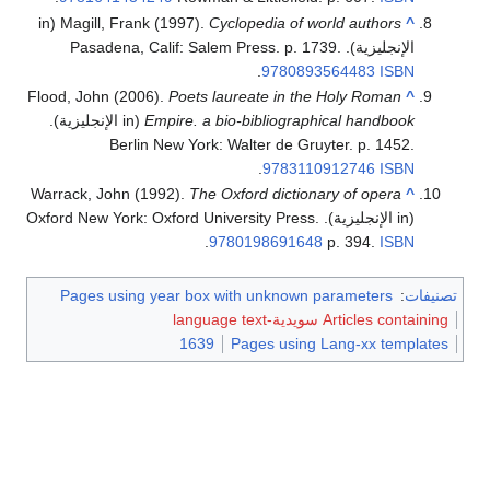
(in
Magill, Frank (1997).
Cyclopedia of world authors
^
الإنجليزية). Pasadena, Calif: Salem Press. p. 1739.
.
9780893564483
ISBN
Flood, John (2006).
Poets laureate in the Holy Roman
^
Empire. a bio-bibliographical handbook
(in الإنجليزية).
Berlin New York: Walter de Gruyter. p. 1452.
.
9783110912746
ISBN
Warrack, John (1992).
The Oxford dictionary of opera
^
(in الإنجليزية). Oxford New York: Oxford University Press.
.
9780198691648
p. 394.
ISBN
تصنيفات
:
Pages using year box with unknown parameters
Articles containing سويدية-language text
1639
Pages using Lang-xx templates