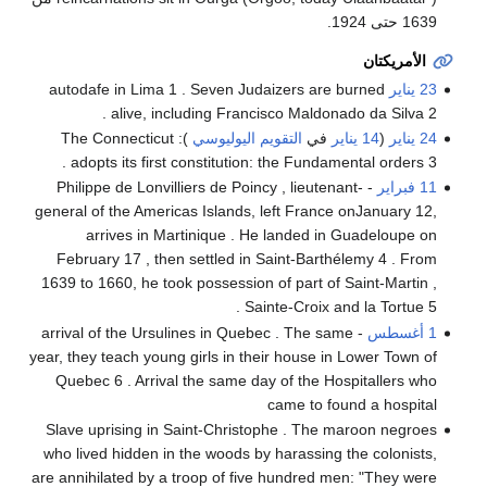
1639 حتى 1924.
الأمريكتان
23 يناير
autodafe in Lima 1 . Seven Judaizers are burned
alive, including Francisco Maldonado da Silva 2 .
24 يناير
(
14 يناير
في
التقويم اليوليوسي
): The Connecticut
adopts its first constitution: the Fundamental orders 3 .
11 فبراير
- Philippe de Lonvilliers de Poincy , lieutenant-
general of the Americas Islands, left France onJanuary 12,
arrives in Martinique . He landed in Guadeloupe on
February 17 , then settled in Saint-Barthélemy 4 . From
1639 to 1660, he took possession of part of Saint-Martin ,
Sainte-Croix and la Tortue 5 .
1 أغسطس
- arrival of the Ursulines in Quebec . The same
year, they teach young girls in their house in Lower Town of
Quebec 6 . Arrival the same day of the Hospitallers who
came to found a hospital
Slave uprising in Saint-Christophe . The maroon negroes
who lived hidden in the woods by harassing the colonists,
are annihilated by a troop of five hundred men: "They were