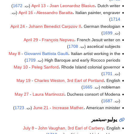
، Dutch writer (ت.
Joan Leonardsz Blasius
-
April 13
1672
)
، Italian painter, engraver (ت.
Alessandro Baratta
-
April 16
)
1714
April 24
-
Johann Benedict Carpzov II
، German theologian
(ت.
1699
)
April 29
-
François Nepveu
، French Jesuit writer on
ascetical subjects (ت.
1708
)
May 8
-
Giovanni Battista Gaulli
، Italian artist working in the
High Baroque and early Rococo periods (ت.
1709
)
May 10
-
Peleg Sanford
، Rhode Island colonial governor
(ت.
1701
)
May 19
-
Charles Weston, 3rd Earl of Portland
، English
nobleman (ت.
1665
)
May 27
-
Laura Martinozzi
، Duchess consort of Modena
(ت.
1687
)
، American minister (ت.
Increase Mather
-
June 21
1723
)
يوليو-سبتمبر
July 8
-
John Vaughan, 3rd Earl of Carbery
، English