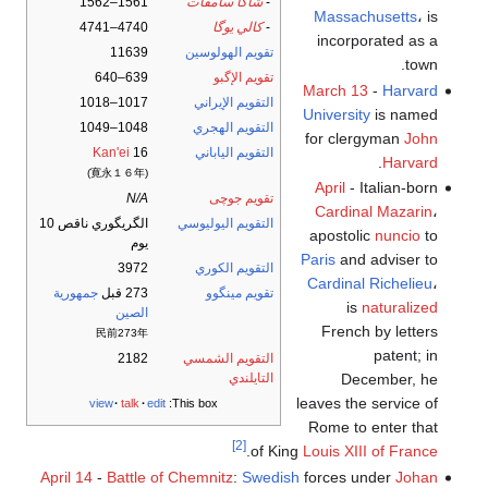
-
شاكا سامڤات
1561–1562
Massachusetts
، is
-
كالي يوگا
4740–4741
incorporated as a
تقويم الهولوسين
11639
town.
تقويم الإگبو
639–640
March 13
-
Harvard
التقويم الإيراني
1017–1018
University
is named
التقويم الهجري
1048–1049
for clergyman
John
التقويم الياباني
16
Kan'ei
.
Harvard
(寛永１６年)
April
- Italian-born
تقويم جوچى
N/A
Cardinal Mazarin
،
التقويم اليوليوسي
الگريگوري ناقص 10
apostolic
nuncio
to
يوم
Paris
and adviser to
التقويم الكوري
3972
Cardinal Richelieu
،
تقويم مينگوو
273 قبل
جمهورية
is
naturalized
الصين
French by letters
民前273年
patent; in
التقويم الشمسي
2182
December, he
التايلندي
leaves the service of
view
talk
edit
This box:
Rome to enter that
[2]
.
of King
Louis XIII of France
April 14
-
Battle of Chemnitz
:
Swedish
forces under
Johan