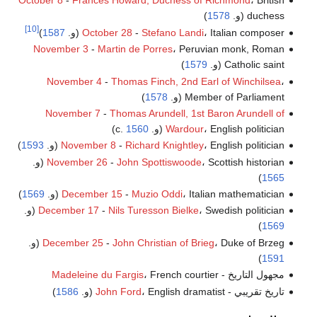
October 8
-
Frances Howard, Duchess of Richmond
، British
duchess (و.
1578
)
[10]
، Italian composer (و.
Stefano Landi
-
October 28
1587
)
November 3
-
Martin de Porres
، Peruvian monk, Roman
Catholic saint (و.
1579
)
November 4
-
Thomas Finch, 2nd Earl of Winchilsea
،
Member of Parliament (و.
1578
)
November 7
-
Thomas Arundell, 1st Baron Arundell of
، English politician (و. c.
Wardour
1560
)
، English politician (و.
Richard Knightley
-
November 8
1593
)
، Scottish historian (و.
John Spottiswoode
-
November 26
)
1565
، Italian mathematician (و.
Muzio Oddi
-
December 15
1569
)
، Swedish politician (و.
Nils Turesson Bielke
-
December 17
)
1569
، Duke of Brzeg (و.
John Christian of Brieg
-
December 25
)
1591
مجهول التاريخ -
، French courtier
Madeleine du Fargis
تاريخ تقريبي -
، English dramatist (و.
John Ford
1586
)