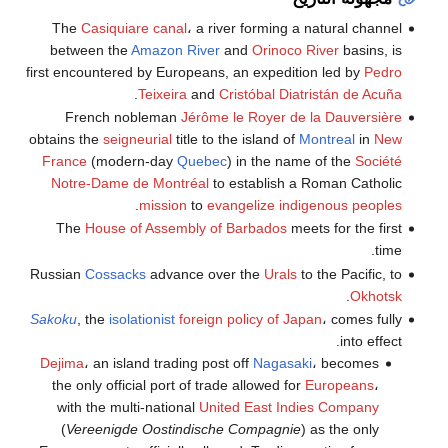
The
Casiquiare canal
، a river forming a natural channel
between the
Amazon River
and
Orinoco River
basins, is
first encountered by Europeans, an expedition led by
Pedro
.
Teixeira
and
Cristóbal Diatristán de Acuña
French nobleman
Jérôme le Royer de la Dauversière
obtains the
seigneurial
title to the island of
Montreal
in
New
France
(modern-day
Quebec
) in the name of the
Société
Notre-Dame de Montréal
to establish a Roman Catholic
.
mission
to
evangelize
indigenous peoples
The
House of Assembly of Barbados
meets for the first
time.
Russian
Cossacks
advance over the
Urals
to the Pacific, to
.
Okhotsk
Sakoku
, the
isolationist
foreign policy of Japan
، comes fully
into effect.
Dejima
، an island trading post off
Nagasaki
، becomes
the only official port of trade allowed for
Europeans
،
with the multi-national
United East Indies Company
(
Vereenigde Oostindische Compagnie
) as the only