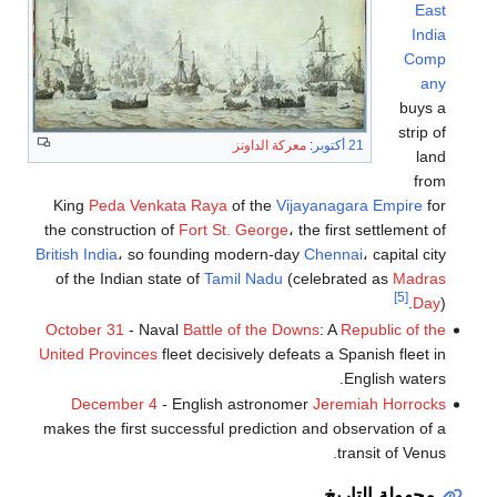
East
India
Comp
any
buys a
strip of
21 أكتوبر
:
معركة الداونز
land
from
King
Peda Venkata Raya
of the
Vijayanagara Empire
for
the construction of
Fort St. George
، the first settlement of
British India
، so founding modern-day
Chennai
، capital city
of the Indian state of
Tamil Nadu
(celebrated as
Madras
[5]
Day
).
October 31
- Naval
Battle of the Downs
: A
Republic of the
United Provinces
fleet decisively defeats a Spanish fleet in
English waters.
December 4
- English astronomer
Jeremiah Horrocks
makes the first successful prediction and observation of a
transit of Venus.
مجهولة التاريخ