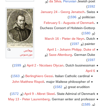
Jewish poet (و.
Peruvian
،
da Silva
)
1592
January 24
-
Georg Jenatsch
، Swiss
politician (و.
1596
)
February 5
-
Augusta of Denmark
،
Duchess Consort of Holstein-Gottorp
(و.
1580
)
March 16
-
Pieter de Neyn
، Dutch
painter (و.
1597
)
April 1
-
Johann Philipp, Duke of
يوهانس
، German Duke (و.
Saxe-Altenburg
مورسيوس
)
1597
، Dutch businessman (و.
Nicolaes Olycan
-
April 2
1599
)
April 6
، Italian Catholic cardinal (و.
Berlinghiero Gessi
1563
)
John Matthew Rispoli
، major Maltese philosopher of
great erudition (و.
1582
)
، State Admiral of Denmark (و.
Albret Skeel
-
April 9
1572
)
May 13
-
Peter Lauremberg
، German writer and professor
(و.
1585
)