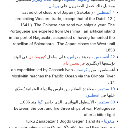
ومقابل ذلك حصل الصفويون على
يريڤان
.
4 أغسطس
- last edict of closure of Japan ( Sakoku )
prohibiting Western trade, except that of the Dutch 12 (
1641 ). The Chinese can send two ships a year. The
Portuguese are expelled from Deshima , an artificial island
in the port of Nagasaki , suspected of having fomented the
rebellion of Shimabara . The Japan closes the West until
1853 .
22 أغسطس
- مدينة
مدراس
، على ساحل
كوروماندل
في الهند،
يؤسسها الإنگليزي
فرانسس داي
.
أغسطس - من
ياكوتسك
، an expedition led by Cossack Ivan
Moskvitin reaches the Pacific Ocean via the Okhota River
14 .
19 سبتمبر
- معاهدة السلام بين فارس والدولة العثمانية يُصدّق
عليها في
اسطنبول
.
30 سبتمبر
- الأسطول الهولندي، الذي حاصر
گوا
منذ 1636,
between the port and fire three ships of war Portuguese
after a bitter fight
منغوليا
- tulku Zanabazar ( Bogdo Gegen ) and its
reincarnations sit in Ourga (Örgöö, today Ulaanbaatar ) من