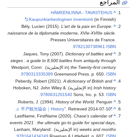
المراجع
HÄMEENLINNA - TAVASTEHUS
^
Kaupunkiarkeologinen inventointi
(in Finnish)
Bély, Lucien (2015).
L'art de la paix en Europe:
^
naissance de la diplomatie moderne, XVIe-XVIIIe siècle
.
Presses Universitaires de France.
.
9782130738961
ISBN
Jaques, Tony (2007).
Dictionary of battles and
^
sieges : a guide to 8,500 battles from antiquity through
the Twenty-first century
(in الإنجليزية). Westport, Conn:
.
9780313335389
Greenwood Press. p. 650.
ISBN
Peberdy, Robert (2021).
A dictionary of British and
^
Irish history
(in الإنجليزية). Hoboken, NJ: John Wiley &
.
9780631201540
Sons, Inc. p. 53.
ISBN
Roberts, J. (1994).
History of the World.
Penguin.
^
.
. Retrieved
2014-07-10
"平戸観光協会｜History"
^
LastName, FirstName (2020).
Chase's calendar of
^
events 2021 : the ultimate go-to guide for special days,
weeks and months
(in الإنجليزية). Lanham, Maryland:
.
9781641434249
Rowman & Littlefield. p. 607.
ISBN