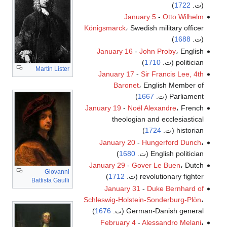
(ت.
1722
)
January 5
-
Otto Wilhelm
Königsmarck
، Swedish military officer
(ت.
1688
)
January 16
-
John Proby
، English
politician (ت.
1710
)
Martin Lister
January 17
-
Sir Francis Lee, 4th
Baronet
، English Member of
Parliament (ت.
1667
)
January 19
-
Noël Alexandre
، French
theologian and ecclesiastical
historian (ت.
1724
)
January 20
-
Hungerford Dunch
،
English politician (ت.
1680
)
January 29
-
Gover Le Buen
، Dutch
Giovanni
revolutionary fighter (ت.
1712
)
Battista Gaulli
January 31
-
Duke Bernhard of
Schleswig-Holstein-Sonderburg-Plön
،
German-Danish general (ت.
1676
)
February 4
-
Alessandro Melani
،