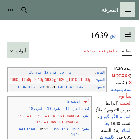
المعرفة
القائمة الرئيسية
بحث
أدوات
1639
تبديل عرض جدول المحتويات
مقالة
ناقش هذه الصفحة
أدوات
سنة 1639
قرن 16
·
قرن 17
·
قرن 18
القرون
:
MDCXXX
(
ع1600
ع1610
ع1620
ع1630
ع1640
ع1650
ع1660
العقود
:
IX
)
كانت
1636
1637
1638
1639
1640
1641
1642
السنوات
:
سنة بسيطة
تبدأ يوم
الألفية 2
ألفية
:
السبت
(الرابط
القرن 16
–
القرن 17
–
القرن 18
قرون
:
يعرض التقويم كاملاً)
عقود
:
عقد 1600
عقد 1610
عقد 1620
–
عقد 1630
–
التقويم الگريگوري
،
عقد 1640
عقد 1650
عقد 1660
السنة 1639
بعد
1641
1640
–
1639
–
1638
1637
1636
سنين
:
الميلاد
(م)، السنة
1642
639 في
الألفية 2
،