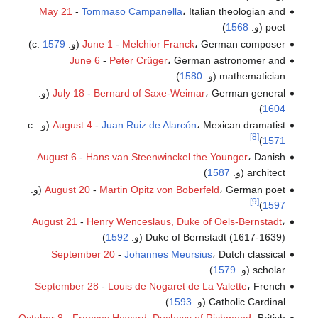
May 21
-
Tommaso Campanella
، Italian theologian and
poet (و.
1568
)
، German composer (و. c.
Melchior Franck
-
June 1
1579
)
June 6
-
Peter Crüger
، German astronomer and
mathematician (و.
1580
)
، German general (و.
Bernard of Saxe-Weimar
-
July 18
)
1604
، Mexican dramatist (و. c.
Juan Ruiz de Alarcón
-
August 4
[8]
)
1571
August 6
-
Hans van Steenwinckel the Younger
، Danish
architect (و.
1587
)
، German poet (و.
Martin Opitz von Boberfeld
-
August 20
[9]
)
1597
August 21
-
Henry Wenceslaus, Duke of Oels-Bernstadt
،
Duke of Bernstadt (1617-1639) (و.
1592
)
September 20
-
Johannes Meursius
، Dutch classical
scholar (و.
1579
)
September 28
-
Louis de Nogaret de La Valette
، French
Catholic Cardinal (و.
1593
)