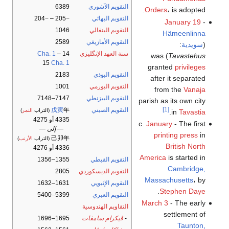
التقويم الآشوري
6389
Orders
، is adopted.
التقويم البهائي
−205 – −204
January 19
-
التقويم البنغالي
1046
Hämeenlinna
التقويم الأمازيغي
2589
(
سويدية
:
سنة العهد الإنگليزي
14
–
Cha. 1
) was
Tavastehus
15
Cha. 1
granted
privileges
التقويم البوذي
2183
after it separated
التقويم البورمي
1001
from the
Vanaja
التقويم البيزنطي
7147–7148
parish as its own city
[1]
التقويم الصيني
年
戊寅
(التراب
النمر
)
.
in
Tavastia
4335 أو 4275
c.
January
- The first
— إلى —
printing press
in
己卯年
(التراب
الأرنب
)
British North
4336 أو 4276
America
is started in
التقويم القبطي
1355–1356
Cambridge,
التقويم الديسكوردي
2805
Massachusetts
، by
التقويم الإثيوپي
1631–1632
.
Stephen Daye
التقويم العبري
5399–5400
March 3
- The early
التقاويم الهندوسية
settlement of
-
ڤيكرام سامڤات
1695–1696
Taunton,