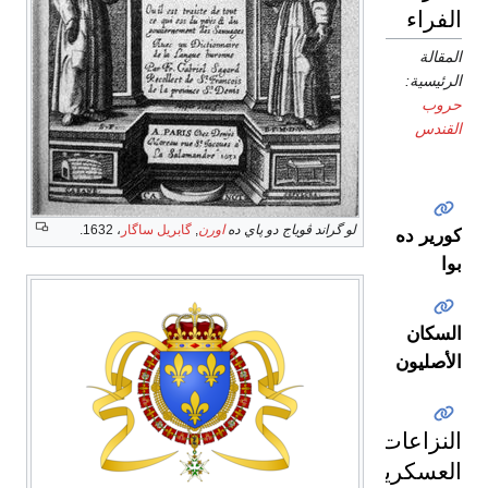
الفراء
المقالة
الرئيسية:
حروب
القندس
لو گراند ڤوياج دو پاي ده
اورن
,
گابريل ساگار
، 1632.
كورير ده
بوا
السكان
الأصليون
النزاعات
العسكرية