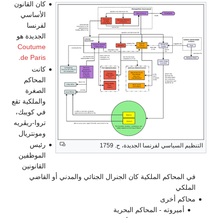
كان القانون
الأساسي
لفرنسا
الجديدة هو
Coutume
.
de Paris
كانت
المحاكم
الصغرة
والملكية تقع
في كويبك،
تروا-ريڤريه
ومونتريال
رئيس
التنظيم السياسي لفرنسا الجديدة، ح. 1759
الموظفين
القانونين
في المحاكم الملكية كان الجنرال الجنائي والمدني أو القاضي
الملكي
محاكم أخرى
أميروته - المحاكم البحرية