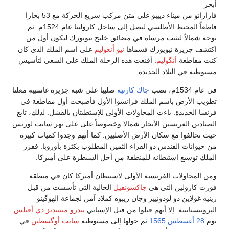
أبحر
فارازانو من ميناء دييبو على متن مركب سريع الحركة مع 53 بحارا
قاطعاً المحيط الأطلسي ليصل إلى ساحل كارولينا عام 1524م. ثم
توجه شمالاً ليثبت مرساه في مضائق خليج نيويورك ليكون أول من
اكتشف جزيرة نيويورك فسماها
نيو أنغوليم
على اسم الملك الذي كان
كنت مقاطعة
أنگوليم
. أقنعت هذه الرحلة الملك على السعي لتأسيس
مستوطنة في البلاد الجديدة.
في عام 1534م، نصب
جاك كارتيه
صليبا على شبه جزيرة غاسبيه معلنا
تطويب الأرض باسم الملك فرانسوا الأول فأصبحت أول مقاطعة في
فرنسا الجديدة. باءت المحاولات الأولى للإستطيتان بالفشل. لذلك، تابع
الصيادين الفرنسين الأبحار شمالا وخصوصاً على على نهر سانت لورنس
حيث تحالفوا مع سكان الأرض الأصليين. كما أتهم وجدوا كميات كبيرة
من حيوانات القندس ذو الفراء الثمين المطلوب بكثرة بأوروبا. فقرر
الملك توسيع استيطانه للمنطقة من أجل السيطرة على أميركا.
ومن المحاولات الفرنسية الأولى لاستيطان أميركا كان في منطقة
فورت كارولين التي هي
جاكسونڤيل
الحالية التي تأسست من قبل
رينيه غولاين دو لودونيير وجان ريبوه كملاذ آمن لجماعة الهوگينو
الپروتيستانتية. إلا أنهم قتلوا من قبل الإسپاني
بيدرو مينينديز دي أفيلس
يوم
28 أغسطس
1565
ثم حولها إلى مستوطنة
سانت أوگسطين
في