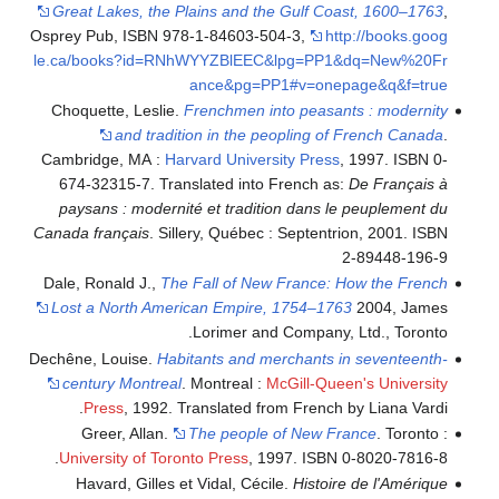
Great Lakes, the Plains and the Gulf Coast, 1600–1763
,
Osprey Pub, ISBN 978-1-84603-504-3
,
http://books.goog
le.ca/books?id=RNhWYYZBlEEC&lpg=PP1&dq=New%20Fr
ance&pg=PP1#v=onepage&q&f=true
Choquette, Leslie.
Frenchmen into peasants : modernity
and tradition in the peopling of French Canada
.
Cambridge, MA :
Harvard University Press
, 1997. ISBN 0-
674-32315-7. Translated into French as:
De Français à
paysans : modernité et tradition dans le peuplement du
Canada français
. Sillery, Québec : Septentrion, 2001. ISBN
2-89448-196-9
Dale, Ronald J.,
The Fall of New France: How the French
Lost a North American Empire, 1754–1763
2004, James
Lorimer and Company, Ltd., Toronto.
Dechêne, Louise.
Habitants and merchants in seventeenth-
century Montreal
. Montreal :
McGill-Queen's University
Press
, 1992. Translated from French by Liana Vardi.
Greer, Allan.
The people of New France
. Toronto :
University of Toronto Press
, 1997. ISBN 0-8020-7816-8.
Havard, Gilles et Vidal, Cécile.
Histoire de l'Amérique