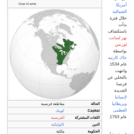
Coat of arms
أمريكا
الشمالية
خلال فترة
بدأت
باستكشاف
نهر لسانت
لورنس
بواسطة
جاك كارتيه
عام 1534
وانتهت
بالتخلي عن
فرنسا
الجديدة
لإسپانيا
وبريطانيا
الحالة
مقاطعة فرنسية
العظمى
Capital
كويبك
عام 1763.
اللغات المشتركة
الفرنسية
الدين
كاثوليكية
الحكومة
ملكية