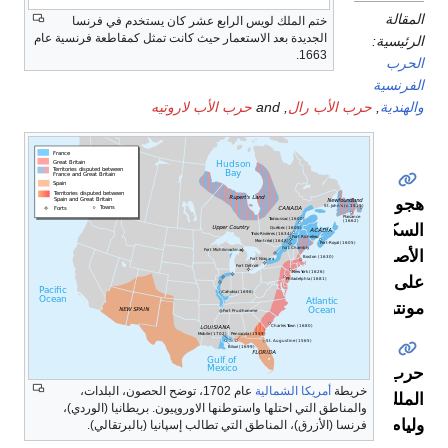
المقالة
ختم الملك لويس الرابع عشر كان يستخدم في فرنسا
الجديدة بعد الاستعمار حيث كانت تمثل كمقاطعة فرنسية عام
الرئيسية:
1663.
الحرب
الفرنسية
والهندية
,
حرب الأب رال
, and
حرب الأب لاروتيه
هجوم
السكان
الأصليين
على
مونتريال
حرب
خريطة
أمريكا الشمالية
عام 1702، توضح الحصون، البلدات،
الملك
والمناطق التي احتلها واستوطنها الاوروپيون. بريطانيا (الوردي)،
وليام
فرنسا (الأزرق)، المناطق التي تطالب إسپانيا (بالبرتقالي).