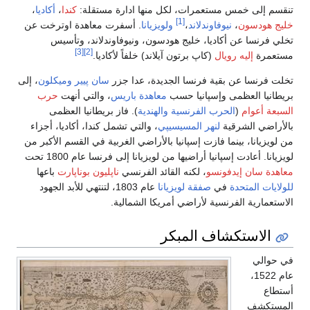
تنقسم إلى خمس مستعمرات، لكل منها ادارة مستقلة:
كندا
،
أكاديا
،
[1]
خليج هودسون
،
نيوفاوندلاند
،
ولويزيانا
. أسفرت معاهدة اوترخت عن
تخلي فرنسا عن أكاديا، خليج هودسون، ونيوفاوندلاند، وتأسيس
[3]
[2]
مستعمرة
إليه رويال
(كاپ برتون آيلاند) خلفاً لأكاديا.
تخلت فرنسا عن بقية فرنسا الجديدة، عدا جزر
سان پيير وميكلون
، إلى
بريطانيا العظمى وإسپانيا حسب
معاهدة باريس
، والتي أنهت
حرب
السبعة أعوام
(
الحرب الفرنسية والهندية
). فاز بريطانيا العظمى
بالأراضي الشرقية
لنهر المسيسيپي
، والتي تشمل كندا، أكاديا، أجزاء
من لويزيانا، بينما فازت إسپانيا بالأراضي الغربية في القسم الأكبر من
لويزيانا. أعادت إسپانيا أراضيها من لويزيانا إلى فرنسا عام 1800 تحت
معاهدة سان إيدفونسو
، لكنه القائد الفرنسي
ناپليون بوناپارت
باعها
للولايات المتحدة
في
صفقة لويزيانا
عام 1803، لتنتهي للأبد الجهود
الاستعمارية الفرنسية لأراضي أمريكا الشمالية.
الاستكشاف المبكر
في حوالي
عام 1522،
أستطاع
المستكشف