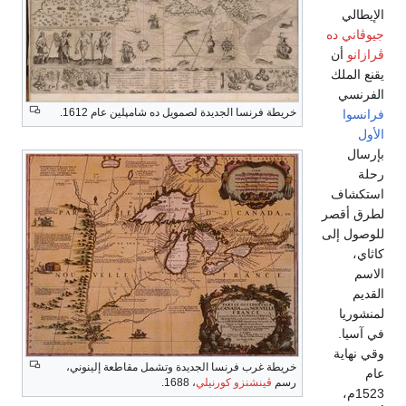
الإيطالي
جيوڤاني ده
ڤرازانو
أن
يقنع الملك
الفرنسي
خريطة فرنسا الجديدة لصمويل ده شامپلين عام 1612.
فرانسوا
الأول
بإرسال
رحلة
استكشاف
لطرق أقصر
للوصول إلى
كاثاي،
الاسم
القديم
لمنشوريا
في آسيا.
وقي نهاية
خريطة غرب فرنسا الجديدة وتشمل مقاطعة إلينوني،
عام
رسم
ڤينشنزو كورنيلي
، 1688.
1523م،