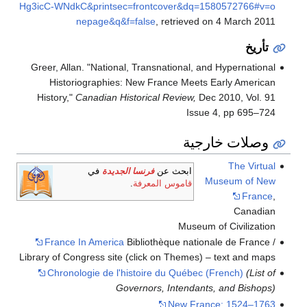
Hg3icC-WNdkC&printsec=frontcover&dq=1580572766#v=o
nepage&q&f=false
, retrieved on 4 March 2011
تأريخ
Greer, Allan. "National, Transnational, and Hypernational
Historiographies: New France Meets Early American
History,"
Canadian Historical Review,
Dec 2010, Vol. 91
Issue 4, pp 695–724
وصلات خارجية
The Virtual
ابحث عن
فرنسا الجديدة
في
Museum of New
قاموس المعرفة
.
France
,
Canadian
Museum of Civilization
France In America
Bibliothèque nationale de France /
Library of Congress site (click on Themes) – text and maps
Chronologie de l'histoire du Québec (French)
(List of
Governors, Intendants, and Bishops)
New France: 1524–1763