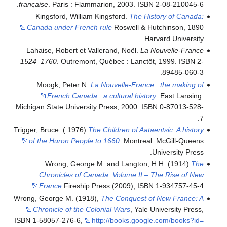
française
. Paris : Flammarion, 2003. ISBN 2-08-210045-6.
Kingsford, William Kingsford.
The History of Canada:
Canada under French rule
Roswell & Hutchinson, 1890
Harvard University
Lahaise, Robert et Vallerand, Noël.
La Nouvelle-France
1524–1760
. Outremont, Québec : Lanctôt, 1999. ISBN 2-
89485-060-3.
Moogk, Peter N.
La Nouvelle-France : the making of
French Canada : a cultural history
. East Lansing:
Michigan State University Press, 2000. ISBN 0-87013-528-
7.
Trigger, Bruce. ( 1976)
The Children of Aataentsic. A history
of the Huron People to 1660
. Montreal: McGill-Queens
University Press.
Wrong, George M. and Langton, H.H. (1914)
The
Chronicles of Canada: Volume II – The Rise of New
France
Fireship Press (2009), ISBN 1-934757-45-4
Wrong, George M. (1918),
The Conquest of New France: A
Chronicle of the Colonial Wars
, Yale University Press,
ISBN 1-58057-276-6
,
http://books.google.com/books?id=