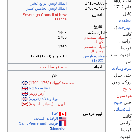
في ذروتها
• 1663–1715
الملك لويس الرابع عشر
عام 1712
• 1715–1763
الملك لويس الخامس عشر
(قبل
التشريع
Sovereign Council of New
France
معاهدة
التاريخ
اوترخت
)،
• ادارة ملكية
1663
كانت
•
مواد استسلام
1759
أراضي
كويبك
•
مواد استسلام
1760
فرنسا
مونتريال
الجديدة تمتد
•
معاهدة باريس
10 فبراير (1763) 1763
(1763)
من
العملة
جنيه فرنسا الجديد
نيوفاوندلاند
حتى جبال
تلاها
روكي ومن
مقاطعة كويبك (1763–1791)
نوڤا سكوتشيا
خليج
أرض روپير
هودسون
نيوفاوندلاند (جزيرة)
حتى
خليج
لويزيانا (إسپانيا الجديدة)
المكسيك
.
اليوم جزء من
كندا
كانت
الولايات المتحدة
أراضي
فرنسا
(
Saint Pierre and
)
Miquelon
فرنسا
الجديدة