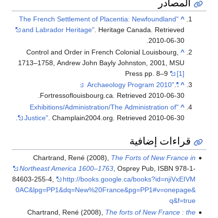
المصادر
"The French Settlement of Placentia: Newfoundland
^
and Labrador Heritage"
. Heritage Canada
. Retrieved
.
2010-06-30
Control and Order in French Colonial Louisbourg,
^
1713–1758, Andrew John Bayly Johnston, 2001, MSU
Press pp. 8–9
[1]
.
"Archaeology Program 2010"
^
.
Fortressoflouisbourg.ca
. Retrieved
2010-06-30
"Exhibitions/Administration/The Administration of
^
.
Justice"
. Champlain2004.org
. Retrieved
2010-06-30
قراءات إضافية
Chartrand, René (2008),
The Forts of New France in
Northeast America 1600–1763
, Osprey Pub, ISBN 978-1-
84603-255-4
,
http://books.google.ca/books?id=njiVxEIVM
0AC&lpg=PP1&dq=New%20France&pg=PP1#v=onepage&
q&f=true
Chartrand, René (2008),
The forts of New France : the