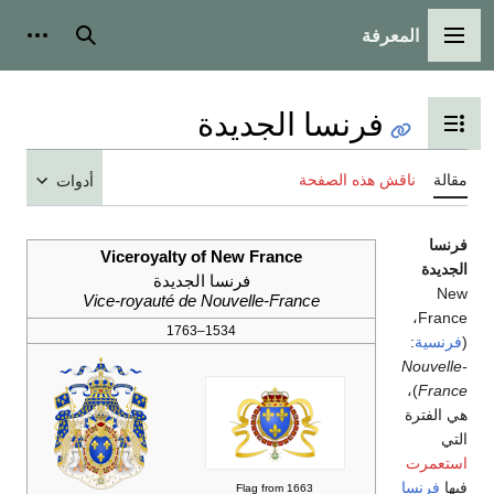
المعرفة
القائمة الرئيسية
بحث
أدوات
فرنسا الجديدة
تبديل عرض جدول المحتويات
مقالة
ناقش هذه الصفحة
أدوات
فرنسا
Viceroyalty of New France
الجديدة
فرنسا الجديدة
New
Vice-royauté de Nouvelle-France
France،
1534–1763
(
فرنسية
:
Nouvelle-
)،
France
هي الفترة
التي
استعمرت
فيها
فرنسا
Flag from 1663