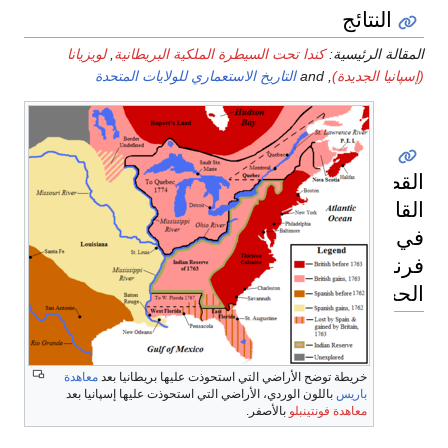
النتائج
المقالة الرئيسية:
كندا تحت السيطرة الملكية البريطانية
,
لويزيانا
(إسپانيا الجديدة)
, and
التاريخ الاستعماري للولايات المتحدة
القضايا
القانونية
في
فرنسا
الحجديدة
خريطة توضح الأراضي التي استحوذت عليها بريطانيا بعد
معاهدة
باريس
باللون الوردي، الأراضي التي استحوذت عليها إسپانيا بعد
معاهدة فونتينبلو
بالأصفر.