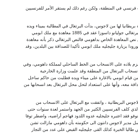
م الفرنسي يرفرف من جديد على كونونو في 4 فبراير 1879، وعين مندوب فرنسي في المنطقة، ولكن رغم ذلك لم يستقر الأمر للفرنسيين
ريطانيا لها من لاجوس، بدأت البرتغال في المطالبة بميناء ويده
باعتباره جزءا من ممتلكاتها، واعتبرت بأن لها حقوقا تاريخية في المنطقة كما استندت على أن التاجر البرتغالي جوليانو داسوزا عقد في 1885 معاهدة مع ملك ابومي
ن نص المعاهدة الخاص بداهومي فالنص البرتغالي ذكر بأنه معاهدة
ورودا بزيارة جليجليه ملك ابومي تأكيدا للصداقة بين البلدين، وقد
18 أعلن الوزير البرتغالي في لندن عن عزم بلاده على الانسحاب من الخط الساحلي لمملكة داهومي، وفي
 المنطقة الساحلية (1). ولكن بريطانيا لم ترحب بانسحاب البرتغال من المنطقة وقد علمت وزارة الخارجية
 من قيام ابومي بالاغارة على ميناء ويده فطلبت من حاكم ساحل
ة معه، وأنها على استعداد لتحل محل البرتغال بعد انسحابها من
اجوس البريطانية ، واتفقت مع البرتغال على الانسحاب من
ابومي لها ذلك العداء الذي كلف الفرنسيين الكثير من الجهد واستمر لعدة سنوات حتى
وفو فقد اعتبره جليجليه عدوه اللدود فهاجم أراضيه، واضطر توفا
 أرسل مدير لاجوس دانتون الى حكومته بأن داهومي مازالت تشن
ل 1889 ومعه اربعمائة من قواته الى لاجوس طالبا الخبرة كذلك القى جليجليه القبض على عدد من التجار