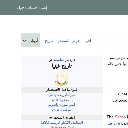
إنشاء حساب
دخول
اقرأ
عرض المصدر
تاريخ
أدوات
لأوروپي. تم ترسيم
جزء من
سلسلة
عن
ا غينيا حتى عام
تاريخ غينيا
فترة ما قبل الاستعمار
What 
امبراطورية صونغاي
إمامة فوتا جالون
believed
امبراطورية واسولو
ساموري تورى
The
Sosso
k
الفترة الاستعمارية
المعاهدة الأنگلو-فرنسية 1882
Empire
cam
Rivières du Sud