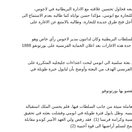
معه فحاول تحسين علاقته مع الادارة البريطانية في لاجوس،
من لاجوس للتجارة مع ابومي، مؤكدا حسن نواياه كما طالبه بعدم الاستماع الى
 وذلك من أجل فتح طرق جديدة للتجارة، وطالبه بالامتنع عن الاغارة على
 للسلطات البريطنية وكان لدانتون مدير لاجوس رأي خاص وهو
ضرورة خلع توفا ملك بورتونوفو، لأن اغارات جليجليه لن تنتهي ما دام نوفا في الحكم (3). وقد ازدادت حدة هذه الاغارات بعد اعلان الحماية الفرنسية على بورتونفو 1888
بعثة سلمية الى ابومي لبحث اعتداءات جليجليه المتكررة على
برلمان الفرنسي الهدف من البعثة وأوضح بأن لبايول خبرة طويلة في
صو بها بورتونوفو.
 معاملة سيئة من جانب السلطات فيها، فلم يحسن الملك استقباله
الفرنيسة في نهر اويميه. وظل بايول فترة طويلة في ابومي وفشلت بعثته في تحقيق
هدفها وكان لهذا الفشل اثر كبير لدى ايتيان الذي رأى تدهور الوضع في داهومي، مما هدد المصالح الفرنسية وكرامة فرنسا (1). فقد رفض ولي العهد الأمير كوندو مقابلة