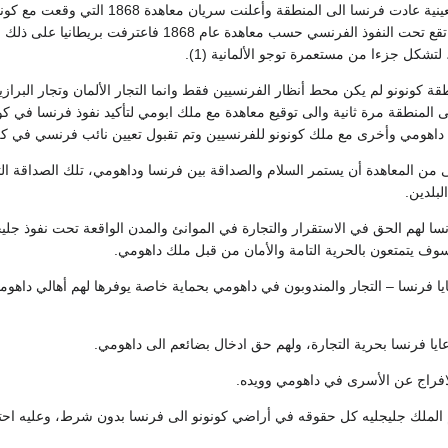
بعد انتهاء الحرب السبعينية عادت فرن
الواقعة شرق كونونو، تقع تحت النفوذ الفرنسي حس
لتشكل جزءا من مستعمرة توجو الألمانية (1).
نطقة كونونو لم يكن محط أنظار الفرنسيين فقط وانما التجار الألمان وتجار البرا
لبلدين.
 فرنسا لهم الحق في الاستقرار والتجارة في الموانئ والمدن الواقعة تحت نفوذ جل
وف يتمتعون بالحرية التامة والأمان من قبل ملك داهومي.
 رعايا فرنسا – التجار والمندوبون في داهومي بحماية خاصة يوفرها لهم أهالي داهو
رعايا فرنسا بحرية التجارة، ولهم حق ادخال بضائعم الى داهومي.
الافراج عن الأسرى في داهومي وويده.