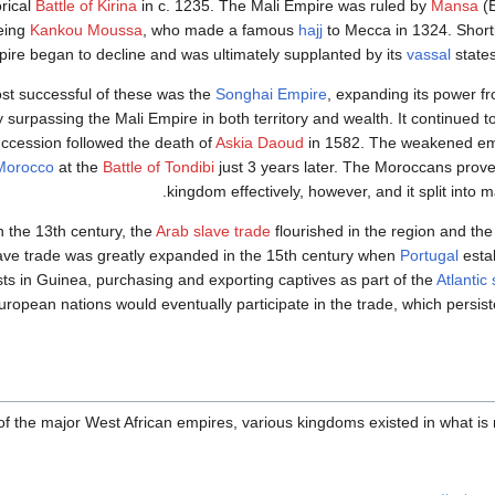
orical
Battle of Kirina
in c. 1235. The Mali Empire was ruled by
Mansa
(E
eing
Kankou Moussa
, who made a famous
hajj
to Mecca in 1324. Shortly
ire began to decline and was ultimately supplanted by its
vassal
states
st successful of these was the
Songhai Empire
, expanding its power f
 surpassing the Mali Empire in both territory and wealth. It continued to 
ccession followed the death of
Askia Daoud
in 1582. The weakened empi
Morocco
at the
Battle of Tondibi
just 3 years later. The Moroccans prove
kingdom effectively, however, and it split into
in the 13th century, the
Arab slave trade
flourished in the region and th
ave trade was greatly expanded in the 15th century when
Portugal
esta
sts in Guinea, purchasing and exporting captives as part of the
Atlantic
uropean nations would eventually participate in the trade, which persist
l of the major West African empires, various kingdoms existed in what i