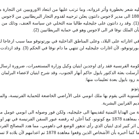
يه شعر بخطورة وأثر غزواته، وما ترتب عليها من ابتعاد الاوروبيين عن التجارة 
وارسل في 26 يناير 1889 الى مدير لاجوس دانتون يعلن ترحيبه لقدوم التجار البريطانيين 
الدعايات الكاذبة ضده (1). وقد رد دانتون على جليجليه طالبا منه التخلي عن سياسة العنف،
أن الملك نوفا فر الى لاجوس وهو في حماية البريطانيين (2).
ي اغاراته على البلاد، وعلى المناطق الداخلية في بورتونوفو مما سبب ازعاجا
ومة الفرنسية فقد راى اوجدين ايتيان وكيل وزارة المستعمرات، ضرورة ارسال 
(5). وكذلك أرسلت بعثة الدكتور بايول حاكم أنهار الجنوب، وقد شرح ايتيان لاعضاء ال
 زود بايول بعدة تعليمات منها:
تونو
لسنوية التي يقوم بها ملك انومي على الأراضي الخاضعة للحماية الفرنيسة، والمق
ديم القرابين البشرية.
ة من الهدايا الثمنية لتقديمها الى جليجليه، ولكن فور وصوله الى ابومي عومل
وأعلنه له عدم اعترافه بمعاهدة 1878 مع كونونو، كما أعلن له رفضه عبور السفن 
ص الذين وقعوا معاهدة 1878 تم اعدامهم لأن بلاده لا تسمح لتسلم أراضيها الى قوة أجنبية (2).