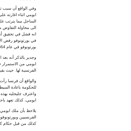
وفي الواقع أن سبب ت
ابومي اثناء اغارته ع
الساحل مما يترتب عليه
الى محاولة التفاوض م
في بورتونوفو رفض الا
بورتونوفو في عام 1864، وأعلن بأن فرنسا أخطأت في توقيع معاهدة الحماية مع سودجي دون أن تؤمن القوات العسكرية الكافية للدفاع عن المنطقة (1).
وجدير بالذكر أنه بعد
ابومي من الاستمرار ف
الفرنسية لها. حيث بقي
والواقع أن فرنسا رأت 
واعترف جليجليه بهذه ا
ابومي، كذلك تعهد باحتر
يلاحظ بأن ملك ابومي 
الفرنسيين وبورتونوفو 
كذلك من قبل حكام كونونو، ولكن رغم عودة نش