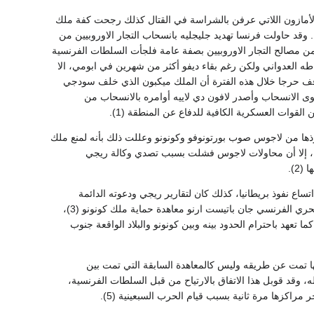
لأمازون اللاتي عرفن بالشراسة في القتال كذلك رجحت كفة ملك
قد حاولت فرنسا تهديد جليجليه بانسحاب التجار الاوروبيين من
، ومن مصالح التجار الاوروبيين بصفة عامة فلجأت السلطات الفرنسية
طه العدواني ولكن رغم بقاء ديفو أكثر من شهرين في ابومي، الا
ك بدأت فرنسا تفكر في الانسحاب من المنطقة (3)، ومما زاد الموقف حرجا خلال هذه الفترة أن الملك ميكبون الذي خلف سودجي
وى الانسحاب وأصدر لافون دي لاييه أوامره بالانسحاب من
وذها من لاجوس صوب بورتونوفو وكونونو وعللت ذلك بأنه لمنع ملك
ية، إلا أن محاولات لاجوس فشلت بسبب تصدي وكالة ريجي
2).
ساع نفوذ بريطانيا، كذلك كان لتقارير ريجي ودعوته الدائمة
للحكومة باعادة السيطرة على المنطقة دورا في الرجوع مرة ثانية اليها وفي عام 1868 وقع الملازم البحري الفرنسي جان باتيست ارنو معاهدة حماية ملك كونونو (3)،
تعهد باحترام الحدود بينه وبين كونونو والبلاد الواقعة جنوب
ها تمت عن طريقه وليس كالمعاهدة السابقة التي تمت بين
، وقد قوبل هذا الاتفاق بالارتياح من قبل السلطات الفرنسية،