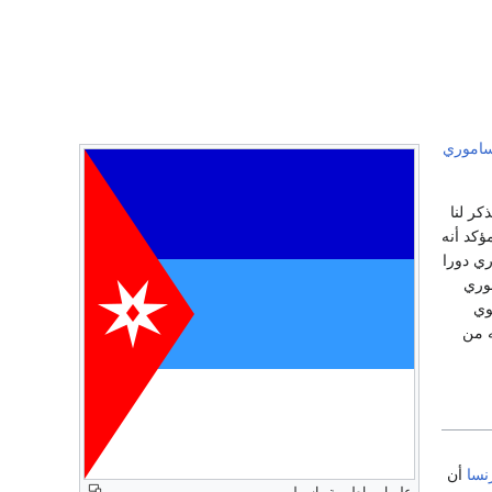
اموري
كر لنا
ؤكد أنه
ري دورا
موري
وي
ين بأنه من
نسا
أن