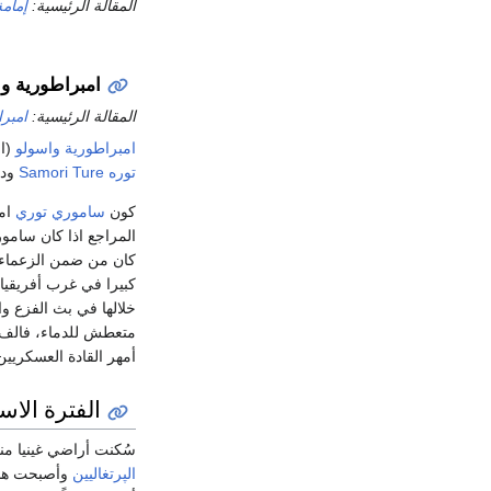
المقالة الرئيسية:
إمامة
امبراطورية و
المقالة الرئيسية:
امبر
امبراطورية واسولو
(استمرت 
توره Samori Ture
ودم
كون
ساموري توري
امب
المراجع اذا كان سامو
كان من ضمن الزعماء ال
كبيرا في غرب أفريقيا
خلالها في بث الفزع و
أمهر القادة العسكريين
الفترة الاس
سُكنت أراضي غينيا من
الپرتغاليين
وأصبحت هدفاً 