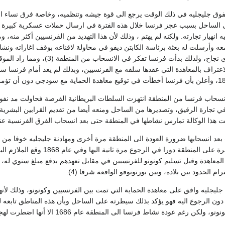
فوق جليجليه في ذلك الوقت يرجع الى قوة جيشه وتنظميه، وخاصة فرق نساء ا
لى الساحل بسبب عجز فرنسا خلال هذه الفترة في ارسال حملات عسكرية كبيرة . و
 انهيار تجارته. ولكنه لم يهتم ، وذلك لأن هذا التهديد من الفرنسيين أكثر منه
عه وأرسلت له بعثة برئاسة الكابتن ديفو في محاولة لاقناعه بوقف اغاراته ونشا
انه فشل في تحقيق أي نجاح، ولذل
عتراف بالمعاهدة التي عقدها سلفه مع الفرنسيين، وبذلك لم يعد أمام فرنسا س
 انسحاب فرنسا من المنطقة انتهزت السلطات البريطانية الفرصة فحاولت مد نف
ي تجارة الرقيق، وتصديرها من الساحل ومنعه أيضا من تقديم القرابين البشر
ت هذا الوكالة تمارس نشاطها في المنطقة حتى بعد انسحاب الفرق الفرنسية عنها (
بعد انسحابها ضرورة العودة الى المنطقة مرة أخرى ومهادنة جليجليه خوفا من ات
لمعاهدة وقبل تسليم كونونو للفرنسيين في مقابل تعهدهم بدفع مبلغ سنوي له، كما 
ام الحدود بين بلاده، وبين بورتونوفو الواقعة شرقا (4).
جليجليه وافق على معاهدة الحماية التي تمت بين الفرنسيين وكونونو، وذلك لأن
دون الرجوع اليه فهو يؤكد بذلك سيطرته على الساحل وبأن هذه المناطق تابعه له
اط فرنسا الى المنطقة عام 1686 الا أنها اضطرت لهجر مراكزها مرة ثانية بسبب قيام الحرب السبعينية (5).