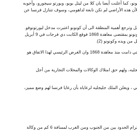
سا الى المنطقة وأعلنت سريان معاهدة 1868 التي وقعت مع كونونو، كما أعلنت أيضا بان كلا من ليتل بوبو، وبورتو سيجورو، وأجوبه
ب معاهدة عام 1868 فاعترفت بريطانيا على ذلك لأن هذه الأراضي لم تكن تابعة لداهومي، وسوف تتنازل فرنسا عن
زيل وترجع أهمية المنطقة الى أن كونونو اعتبرت مدخل لبورتونوفو.
ولذلك سعت فرنسا الى المنطقة مرة ثانية والى توقيع معاهدة مع ملك ابومي لتأكيد نفوذ فرنسا في كونونو بمقتضى معاهدة 1868 فوقع الكابت دي فرجات في 9 أبريل
وقد نصت المادة الأولى من المعاهدة أن يستمر السلام والصداقة بين فرنسا وداهومي، تلك الصداقة التي دامت منذ معاهدة 1868 وان الغرض الرئيسي لهذا الاتفاق هو
يجليه، ولهم حق امتلاك الوكالات والمحلات التجارية من أجل
مي ، ويعلن الملك جليجليه لرعاياه بأن رعايا فرنسا لهم وضع مميز،
المادة السادسة: يسلم الملك جليجليه كل حقوقه في أراضي كونونو الى فرنسا بدون شرط، وعليه احترام الحدود بين من الجنوب ومن الغرب لمسافة 6 كم من وكالة