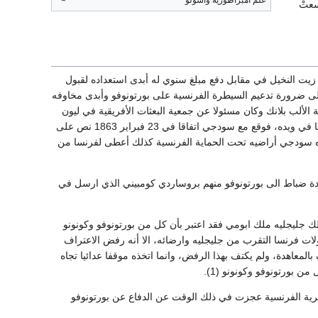
علم امبراطورية واسولو
ا، فسعتْ
 زيت النخيل في مقابل دفع مبلغ سنوي له أبدى استعداده لقبول
ة الفرنسية على أراضيه. وقد اطلع ريجي وزارة الخارجية الفرنسية ووزارة البحرية عام 1862 على ضرورة تدعيم السيطرة الفرنسية على بورتونوفو وأبدى مخاوفه
الألب بلانك وكان مسئولا عن جمعية البعثات الأفريقية في ليون
لاستطلاع الموقف وأرسلت بعثة أخرى الى ميناء ويده، وفي 18 فبراير 1863 عين دوماس قنصلا فرنسا في ويده، فوقع مع سودجي اتفاقا في 23 فبراير 1863 نص على
التجارة في بورتونوفو كما وقع اتفاقا ثانيا في 25 فبراير 1863 وضع بمقتضاه سودجي أراضيه تحت الحماية الفرنسية كذلك أعطى لفرنسا من
دة ضباط الى بورتونوفو منهم بروساردي كومبيني الذي ارسل في
لك جليجليه ملك ابومي فقد اعتبر بأن كل من بورتونوفو وكونونو
ات فرنسا التقرب من جليجليه وارضائه، الا أنه رفض الاعتراف
لمعاهدة، ولم يكتف بهذا الرفض، وانما اتخذه موقفا عدائيا تجاه
حرية الفرنسية عجزت في ذلك الوقت عن الدفاع عن بورتونوفو