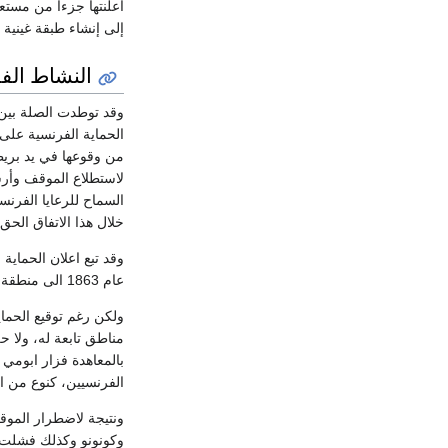
إلى إنشاء طبقة غينية 
النشاط الف
وقد توطدت الصلة بين س
من وقوعها في يد بريطا
خلال هذا الاتفاق الحق ف
وقد تبع اعلان الحماي
عام 1863 الى منطقة ادو في بورتونوفو وهي بحيرة تصلها منتجات الشمال والشرق (3).
ولكن رغم توقيع الحماي
مناطق تابعة له، ولا 
بالمعاهدة فزار ابومي 
الفرنسيين، كنوع من العقاب لهم، فهجا
ونتيجة لاضطرار الموق
وكونونو وكذلك فشلت في