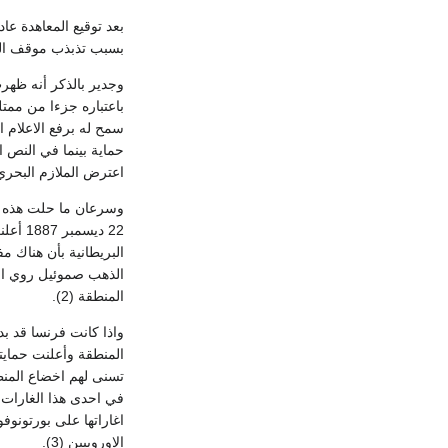
بسبب تذبذب موقف الملك
وجدير بالذكر أنه ظهرت
سمح له برفع الاعلام ا
حماية بينما في النص ال
اعترض الملازم البحري 
البريطانية بأن هناك 
الذهب صموئيل روي ارس
المنطقة (2).
واذا كانت فرنسا قد ب
تسنى لهم اخضاع المنطق
في احدى هذا الغارات ا
الاوروبيين (3).