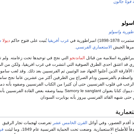
 فوتا جالون
اسولو
اطورية واسولو
1878-1898) امبراطورية في
غرب أفريقيا
بُنيت على فتوح حاكم
ديولا
س
رها الجيش
الاستعماري
الفرنسي
.
راطورية اسلامية من قبائل
الماندنجو
التي نجح في توحيدها تحت زعامته. ولم تذ
ري قد اعتنق احدى الطرق الصوفية التي انتشرت في غرب افريقيا، ولكن من الم
أفارقة الذين أعلنوا الجهاد ضد الوثنيين ثم الفرنسيين بعد ذلك. وقد لعب سامو
 واصطدم بالفرنسيين ودام الصراع بين الطرفين أكثر من عشرين عاما نجح سا
الرعب في قلوب الفرنسيين حتى أن كثيرا من الكتاب الفرنسيين وصفوه بأنه دم
متعطش للدماء، فالف ديبوك كتابا بعنوان Samory le sanglant بينما وصفه بعض القادة الفرنسي
 حتى شبهه القائد الفرنسي بيروز بأنه بونابرت السودان
تعمارية
ذ أقدم العصور، وفي أوائل
القرن الخامس عشر
تعرضت لهجمات تجار الرقيق
للأطماع الاستعمارية. وضعت تحت الحماية الفرنسية عام 1849، وما لبثت
فر