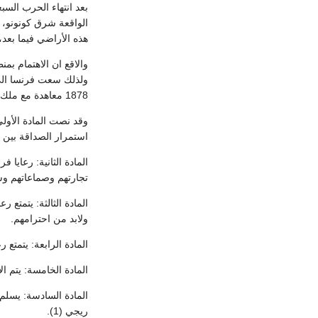
هذه الأراضي فيما بعد، 
والاقع ان الاهتمام بم
1878 معاهدة مع ملك داهومي وأخرى مع ملك كونونو للفرنسيين وتم تقبول تعيين نائب فرنسي في كل من ويده وكونونو (2).
استمرار الصداقة بين ا
المادة الثانية: رعايا
تجارتهم وصماعاتهم وس
المادة الثالثة: يتمتع
ولابد من احترامهم.
المادة الرابعة: يتمتع 
المادة الخامسة: يتم 
ريجي (1).