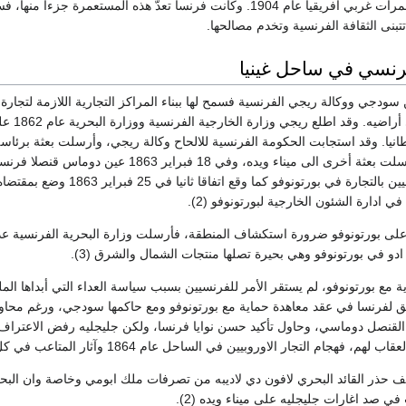
أعلنتها جزءاً من مستعمرات غربي أفريقيا عام 1904. وكانت فرنسا تعدّ هذه المستعمرة جزءاً منه
تتبنى الثقافة الفرنسية وتخدم مصالحها.
رنسي في ساحل غينيا
ودجي ووكالة ريجي الفرنسية فسمح لها ببناء المراكز التجارية اللازمة لتجارة
الحماي
نيا. وقد استجابت الحكومة الفرنسية للالحاح وكالة ريجي، وأرسلت بعثة برئاسة 
السماح للرعايا الفرنسيين ب
ي ادارة الشئون الخارجية لبورتونوفو (2).
ة على بورتونوفو ضرورة استكشاف المنطقة، فأرسلت وزارة البحرية الفرنسية ع
ة مع بورتونوفو، لم يستقر الأمر للفرنسيين بسبب سياسة العداء التي أبداها الم
حق لفرنسا في عقد معاهدة حماية مع بورتونوفو ومع حاكمها سودجي، ورغم محاول
القنصل دوماسي، وحاول تأكيد حسن نوايا فرنسا، ولكن جليجليه رفض الاعتراف با
م التجار الاوروبيين في الساحل عام 1864 وآثار المتاعب في كل من بورتونوفو وكونونو (1).
ف حذر القائد البحري لافون دي لاديبه من تصرفات ملك ابومي وخاصة وان الب
 صد اغارات جليجليه على ميناء ويده (2).