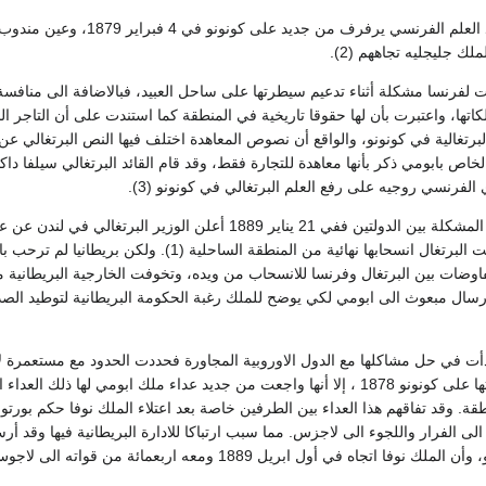
بعد توقيع المعاهدة عاد العل
 جليجليه تجاههم (2).
 لفرنسا مشكلة أثناء تدعيم سيطرتها على ساحل العبيد، فبالاضافة الى منافسة ب
لبرتغالية في كونونو، والواقع أن نصوص المعاهدة اختلف فيها النص البرتغالي ع
خاص بابومي ذكر بأنها معاهدة للتجارة فقط، وقد قام القائد البرتغالي سيلفا داك
الفرنسي روجيه على رفع العلم البرتغالي في كونونو (3).
وسرعان ما حلت هذه المشكلة بين الدولتين ففي 21 يناير 89
22 ديسمبر 1887 أعلنت البرتغال انسحابها نهائية من
مفاوضات بين البرتغال وفرنسا للانسحاب من ويده، وتخوفت الخارجية البريطانية
ال مبعوث الى ابومي لكي يوضح للملك رغبة الحكومة البريطانية لتوطيد الصداق
دأت في حل مشاكلها مع الدول الاوروبية المجاورة فحددت الحدود مع مستعمرة ل
المنطقة وأعلنت حمايتها على كونونو 1878 ، إلا أنها واجعت من جديد عداء ملك 
ة. وقد تفاقهم هذا العداء بين الطرفين خاصة بعد اعتلاء الملك نوفا حكم بورتون
لى الفرار واللجوء الى لاجزس. مما سبب ارتباكا للادارة البريطانية فيها وقد
اغاراتها على بورتونوفو، وأن الملك نوفا اتجاه في أول ابري