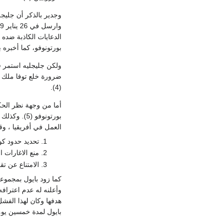
وجدير بالذكر أن جليجل
بورتونوفو، كما أخبره ب
ولكن جليجليه استمر ف
(4).
أما من وجهة نظر الحك
بورتونوفو 
العمل في أفريقيا ، وقد
تحديد حدود كو
منع الاغارات ا
الامتناع عن تق
كما زود بايول بمجموع
بايول لمدة خمسين يوما كما أخبره بأن الأشخا