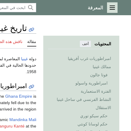
المعرفة
القائمة الرئيسية
تاريخ غين
مقالة
ناقش هذه ال
المحتويات
أخف
امبراطوريات غرب أفريقيا
دولة
غينيا
حدودها الحالية في ال
ممالك غينيا
1958.
فوتا جالون
امبراطورية واسولو
امبراطوريا
الفترة الاستعمارية
The
Ghana Empire
is
النشاط الفرنسي في ساحل غينيا
ately fell due to the
الاستقلال
 arrived in the region.
حكم سيكو توري
slamic
Mandinka
Mali
حكم لوسانا كونتي
nguru Kanté
at the