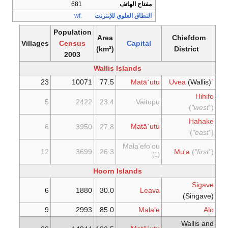
مفتاح الهاتف
681
النطاق العلوي للإنترنت
.wf
Population
Area
Chiefdom
Villages
Census
Capital
(km²)
District
2003
Wallis Islands
23
10071
77.5
Matā
utu
(Wallis)
`Uvea
ʻ
Hihifo
5
2422
23.4
Vaitupu
(
"west"
)
Hahake
Matā
utu
6
3950
27.8
ʻ
(
"east"
)
Mala'efo'ou
12
3699
26.3
Mu'a
(
"first"
)
(1)
Hoorn Islands
Sigave
6
1880
30.0
Leava
(Singave)
9
2993
85.0
Mala'e
Alo
Wallis and