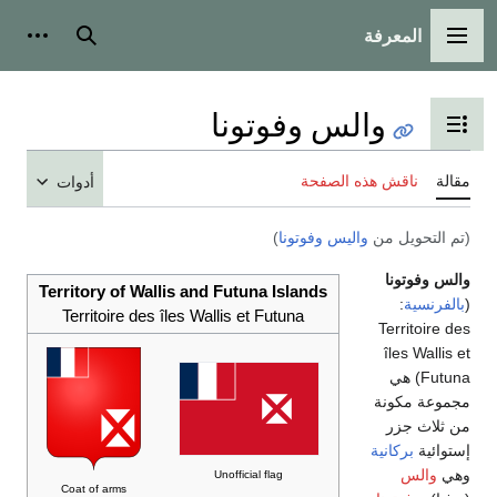
المعرفة
القائمة الرئيسية
بحث
أدوات
والس وفوتونا
تبديل عرض جدول المحتويات
مقالة
ناقش هذه الصفحة
أدوات
(تم التحويل من
واليس وفوتونا
)
والس وفوتونا
Territory of Wallis and Futuna Islands
(
بالفرنسية
:
Territoire des îles Wallis et Futuna
Territoire des
îles Wallis et
Futuna) هي
مجموعة مكونة
من ثلاث جزر
إستوائية
بركانية
وهي
والس
Unofficial flag
Coat of arms