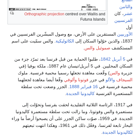
والثامن
عشر
، كان
Orthographic projection
centred over Wallis and
Futuna Islands
الفرنسيين
أول
الأوربيين
المستقرين على الأرض، مع وصول المبشّرين الفرنسيين في
1837، والذين حوّلوا السكان إلى
الكاثوليكية
. والس سمّيت على اسم
المستكشف
صموئيل والس
.
في
5 أبريل
1842
، طلبوا الحماية من قبل فرنسا بعد تمرّد جزء من
السكان المحليين. في 5 أبريل/نيسان عام 1887، ملكة يوفيا (في
جزيرة
والس
) وقّعت معاهدة تجعلها رسميا محمية فرنسية. ملوك
السيجاف
والألو
في جزر
فوتونا
وألوفي
وقّعا أيضا معاهدة لجعلهما
محمية فرنسية في
16 فبراير
1888
. الجزر وضعت تحت سلطة
المستعمرة الفرنسية
كاليدونيا الجديدة
.
في 1917، الرئاسة الثلاثية التقليدية لحقت بفرنسا وتحوّلت إلى
مستعمرة والس وفوتونا، وما زالت تحت سلطة مستعمرة كاليدونيا
الجديدة. في 1959، صوّت ساكن الجزر على أن يصبحوا أرضاً ما وراء
البحار تابعة لفرنسا، وفعّل ذلك في 1961، وهكذا انتهت تبعيتهم
لكاليدونيا الجديدة
.