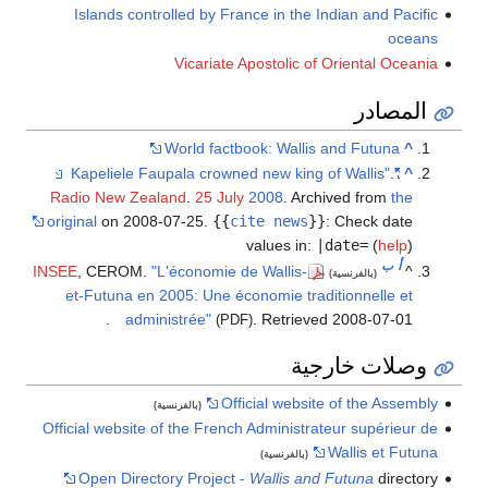
Islands controlled by France in the Indian and Pacific
oceans
Vicariate Apostolic of Oriental Oceania
المصادر
World factbook: Wallis and Futuna
^
.
"Kapeliele Faupala crowned new king of Wallis"
^
Radio New Zealand
.
25 July
2008
. Archived from
the
original
on 2008-07-25.
{{
cite news
}}
:
Check date
values in:
|date=
(
help
)
أ
ب
INSEE
, CEROM.
"L'économie de Wallis-
^
(بالفرنسية)
et-Futuna en 2005: Une économie traditionnelle et
.
administrée"
. Retrieved
2008-07-01
(PDF)
وصلات خارجية
Official website of the Assembly
(بالفرنسية)
Official website of the French Administrateur supérieur de
Wallis et Futuna
(بالفرنسية)
Open Directory Project -
Wallis and Futuna
directory