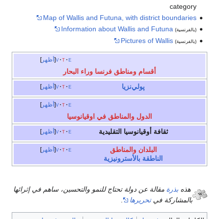
category
Map of Wallis and Futuna, with district boundaries
Information about Wallis and Futuna
(بالفرنسية)
Pictures of Wallis
(بالفرنسية)
e
t
v
أظهر
أقسام ومناطق فرنسا وراء البحار
پولي‌نزيا
e
t
v
أظهر
e
t
v
أظهر
الدول والمناطق في اوقيانوسيا
ثقافة أوقيانوسيا التقليدية
e
t
v
أظهر
البلدان والمناطق
e
t
v
أظهر
الناطقة بالأسترونيزية
هذه
بذرة
مقالة عن دولة تحتاج للنمو والتحسين، ساهم في إثرائها
بالمشاركة في
تحريرها
.