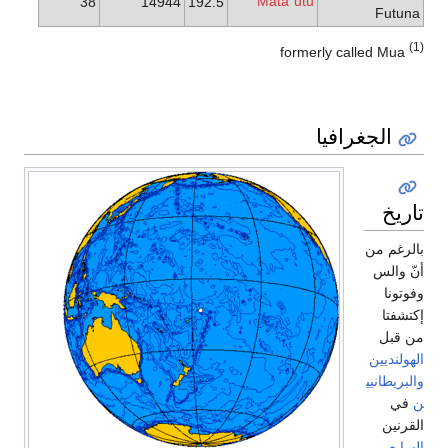
Matā
utu
38
14944
192.5
ʻ
Futuna
(1)
formerly called Mua
الجغرافيا
تاريخ
بالرغم من
أنّ والس
وفوتونا
إكتشفتا
من قبل
الهولنديين
والبريطانيي
ن
في
القرنين
السابع