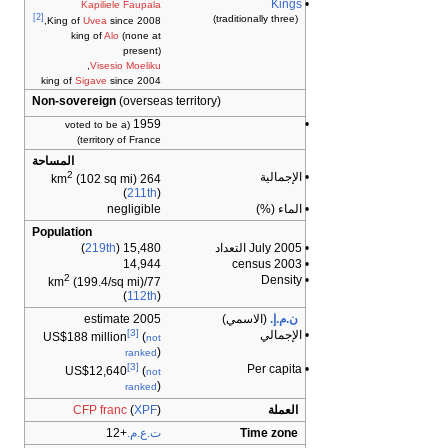
Kings
•
Kapiliele Faupala
[2]
(traditionally three)
King of
Uvea
since 2008,
king of
Alo
(none at
present)
,
Visesio Moeliku
king of
Sigave
since 2004
Non-sovereign
(overseas territory)
1959
•
(voted to be a
territory of France)
المساحة
2
• الإجمالية
(102 sq mi)
264 km
(
211th
)
• الماء (%)
negligible
Population
• July 2005 التعداد
15,480 (
219th
)
14,944
• 2003 census
2
• Density
(199.4/sq mi)
77/km
(
112th
)
ن.م.إ.
(الاسمي)
2005 estimate
[3]
• الإجمالي
US$188 million
(
not
)
ranked
[3]
• Per capita
US$12,640
(
not
)
ranked
العملة
)
XPF
(
CFP franc
Time zone
ت.ع.م.
+12