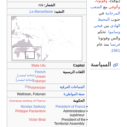
(يوفيا)،
وفوتونا
،
الشعار:
n/a
وألوفي
مع
الشعب
النشيد:
La Marseillaise
المرجانية
في
جنوب
المحيط
الهادي
بين
فيجي
وساموا
. تحكم
والس وفوتونا
فرنسا
منذ عام
.
1961
السياسة
Mata-Utu
Capital
اللغات الرسمية
French
[بحاجة لمصدر]
,
ʻ
Uvean
[بحاجة لمصدر]
Futunan
[1]
الجماعات العرقية
Polynesian
صفة المواطنs
Wallisian, Futunan
الحكومة
Overseas territory of France
Nicolas Sarkozy
President of France
•
Philippe Paolantoni
• Administrateur
supérieur
Victor Brial
• President of the
Territorial Assembly