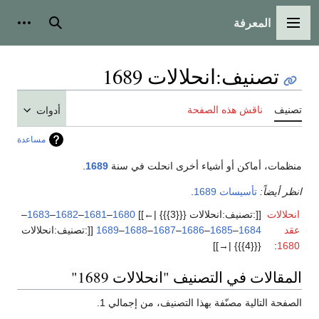
المعرفة
القائمة الرئيسية
بحث
أدوات
تصنيف
:
انحلالات 1689
تصنيف
ناقش هذه الصفحة
أدوات
مساعدة
منظمات، أماكن أو أشياء أخرى انحلت في سنة
1689
.
انظر أيضاً:
تأسيسات 1689
.
انحلالات
[[:تصنيف:انحلالات {{{3}}} |←]]
1680
–
1681
–
1682
–
1683
–
عقد
1684
–
1685
–
1686
–
1687
–
1688
–
1689
[[:تصنيف:انحلالات
{{{4}}} |→]]
:
1680
المقالات في التصنيف "انحلالات 1689"
الصفحة التالية مصنّفة بهذا التصنيف، من إجمالي 1.