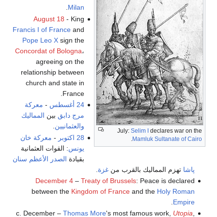
.
Milan
August 18
- King
Francis I of France
and
Pope Leo X
sign the
Concordat of Bologna
،
agreeing on the
relationship between
church and state in
France.
24 أغسطس
-
معركة
مرج دابق
بين
المماليك
والعثمانيين
.
July:
Selim I
declares war on the
28 اكتوبر
-
معركة خان
.
Mamluk Sultanate of Cairo
يونس
: القوات العثمانية
بقيادة
الصدر الأعظم
سنان
پاشا
تهزم المماليك بالقرب من
غزة
.
December 4
–
Treaty of Brussels
: Peace is declared
between the
Kingdom of France
and the
Holy Roman
.
Empire
c. December –
Thomas More
's most famous work,
Utopia
,