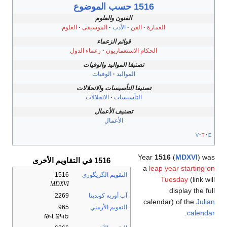
1516 حسب الموضوع
الفنون والعلوم
العمارة
الفن
الأدب
الموسيقى
العلوم
قوائم الزعماء
الحكام الاستعماريون
زعماء الدول
تصنيفا المواليد والوفيات
المواليد
الوفيات
تصنيفا التأسيسات والانحلالات
التأسيسات
الانحلالات
تصنيف الأعمال
الأعمال
v
t
e
Year
1516
(
MDXVI
) was
1516 في التقاويم الأخرى
a
leap year starting on
التقويم الگريگوري
1516
Tuesday
(link will
MDXVI
display the full
آب أوربه كونديتا
2269
calendar) of the
Julian
التقويم الأرمني
965
.
calendar
ԹՎ ՋԿԵ