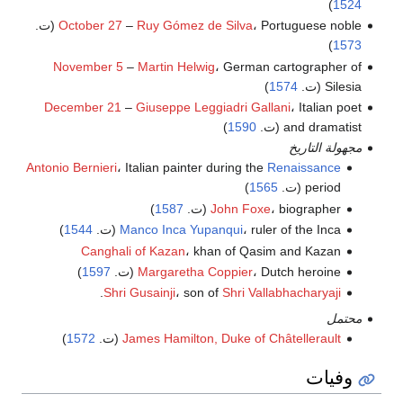
)
1524
، Portuguese noble (ت.
Ruy Gómez de Silva
–
October 27
)
1573
November 5
–
Martin Helwig
، German cartographer of
Silesia (ت.
1574
)
December 21
–
Giuseppe Leggiadri Gallani
، Italian poet
and dramatist (ت.
1590
)
مجهولة التاريخ
Antonio Bernieri
، Italian painter during the
Renaissance
period (ت.
1565
)
، biographer (ت.
John Foxe
1587
)
، ruler of the Inca (ت.
Manco Inca Yupanqui
1544
)
Canghali of Kazan
، khan of Qasim and Kazan
، Dutch heroine (ت.
Margaretha Coppier
1597
)
.
Shri Gusainji
، son of
Shri Vallabhacharyaji
محتمل
James Hamilton, Duke of Châtellerault
(ت.
1572
)
وفيات