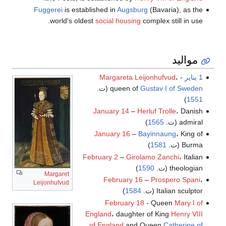
Fuggerei
is established in
Augsburg
(Bavaria), as the
world's oldest
social housing
complex still in use.
مواليد
1 يناير
-
،
Margareta Leijonhufvud
Gustav I of Sweden
queen of
(ت.
)
1551
January 14
–
Herluf Trolle
، Danish
admiral (ت.
1565
)
January 16
–
Bayinnaung
، King of
Burma (ت.
1581
)
February 2
–
Girolamo Zanchi
، Italian
theologian (ت.
1590
)
Margaret
February 16
–
Prospero Spani
،
Leijonhufvud
Italian sculptor (ت.
1584
)
February 18
- Queen
Mary I of
England
، daughter of King
Henry VIII
of England
and Queen
Catherine of