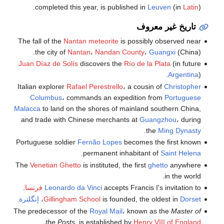
completed this year, is published in
Leuven
(in
Latin
).
تاريخ غير معروف
The fall of the
Nantan meteorite
is possibly observed near
the city of
Nantan
،
Nandan County
،
Guangxi
(China).
Juan Díaz de Solís
discovers the
Río de la Plata
(in future
Argentina
).
Italian explorer
Rafael Perestrello
، a cousin of
Christopher
Columbus
، commands an expedition from
Portuguese
Malacca
to land on the shores of mainland southern China,
and trade with Chinese merchants at
Guangzhou
، during
.
the
Ming Dynasty
Portuguese soldier
Fernão Lopes
becomes the first known
.
permanent inhabitant of
Saint Helena
The
Venetian Ghetto
is instituted, the first
ghetto
anywhere
in the world.
accepts Francis I's invitation to
Leonardo da Vinci
فرنسا
.
Dorset
is founded, the oldest in
Gillingham School
،
إنگلترة
.
The predecessor of the
Royal Mail
، known as the
Master of
.
the Posts
, is established by
Henry VIII of England