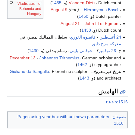
، Dutch count (و.
Vianden-Dietz
1455
)
Vladislaus II of
Bohemia and
August 9
(bur.)
–
Hieronymus Bosch
،
Hungary
Dutch painter (و.
1450
)
August 21
–
John III of Egmont
،
Dutch count (و.
1438
)
24 أغسطس
-
قانصوه الغوري
، سلطان المماليك بمصر، في
معركة مرج دابق
.
ح.
26 نوفمبر
؟ -
جوڤاني بليني
، رسام بندقي (و.
1430
)
December 13
-
Johannes Trithemius
، German scholar and
cryptographer (و.
1462
)
تاريخ غير معروف
-
، Florentine sculptor
Giuliano da Sangallo
and architect (و.
1443
)
الهامش
ru-sib:1516
تصنيفان
:
Pages using year box with unknown parameters
1516