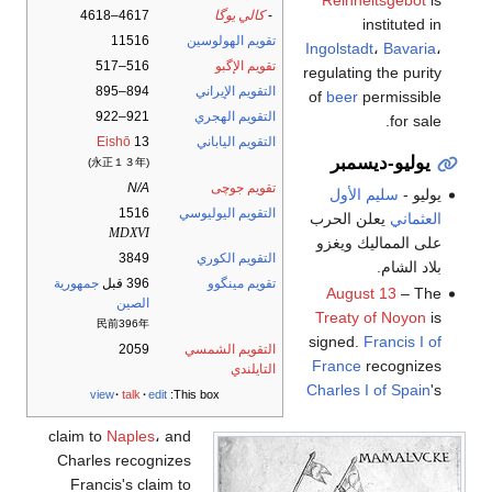
-
كالي يوگا
4617–4618
instituted in
تقويم الهولوسين
11516
Ingolstadt
،
Bavaria
،
تقويم الإگبو
516–517
regulating the purity
التقويم الإيراني
894–895
of
beer
permissible
التقويم الهجري
921–922
for sale.
التقويم الياباني
13
Eishō
يوليو-ديسمبر
(永正１３年)
تقويم جوچى
N/A
يوليو -
سليم الأول
التقويم اليوليوسي
1516
العثماني
يعلن الحرب
MDXVI
على المماليك ويغزو
التقويم الكوري
3849
بلاد الشام.
تقويم مينگوو
396 قبل
جمهورية
August 13
– The
الصين
Treaty of Noyon
is
民前396年
signed.
Francis I of
التقويم الشمسي
2059
France
recognizes
التايلندي
Charles I of Spain
's
view
talk
edit
This box:
claim to
Naples
، and
Charles recognizes
Francis's claim to