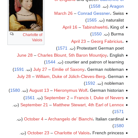
Aragon
(ت.
1558
)
March 26
–
Conrad Gessner
، Swiss
naturalist (ت.
1565
)
April 16
–
Tabinshwehti
، King of
Burma (ت.
1550
)
Charlotte of
Valois
April 23
–
Georg Fabricius
،
Protestant German poet (ت.
1571
)
June 28
–
Charles Blount, 5th Baron Mountjoy
، English
courtier and patron of learning (ت.
1544
)
، German nobleman (ت.
Emilie of Saxony
–
July 27
1591
)
July 28
–
William, Duke of Jülich-Cleves-Berg
، German
nobleman (ت.
1592
)
، German historian (ت.
Hieronymus Wolf
–
August 13
1580
)
Francis I, Duke of Nevers
–
September 2
(ت.
1561
)
Matthew Stewart, 4th Earl of Lennox
–
September 21
(ت.
)
1571
، Italian cardinal (ت.
Archangelo de' Bianchi
–
October 4
)
1580
، French princess (ت.
Charlotte of Valois
–
October 23