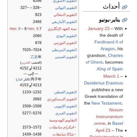
التقويم الآشوري
6266
أحداث
التقويم البهائي
−328 – −327
التقويم البنغالي
923
يناير-يونيو
التقويم الأمازيغي
2466
January 23
– With
سنة العهد الإنگليزي
7
Hen. 8
– 8
Hen. 8
the death of
التقويم البوذي
2060
Ferdinand II of
التقويم البورمي
878
Aragon
، his
التقويم البيزنطي
7024–7025
grandson,
Charles
التقويم الصيني
年
乙亥
of Ghent
، becomes
(الخشب
الخنزير
)
4212 أو 4152
.
King of Spain
— إلى —
March 1
–
丙子年
(النار
الفأر
)
Desiderius Erasmus
4213 أو 4153
publishes a new
التقويم القبطي
1232–1233
Greek translation of
التقويم الديسكوردي
2682
the
New Testament
،
التقويم الإثيوپي
1508–1509
Novum
التقويم العبري
5276–5277
Instrumentum
التقاويم الهندوسية
.
omne
, in
Basel
-
ڤيكرام سامڤات
1572–1573
April 23
– The
-
شاكا سامڤات
1438–1439
Reinheitsgebot
is