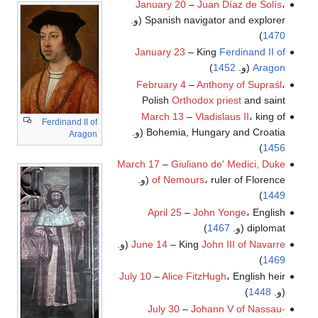
January 20
–
Juan Díaz de Solís
،
Spanish navigator and explorer (و.
)
1470
January 23
– King
Ferdinand II of
Aragon
(و.
1452
)
February 4
–
Anthony of Supraśl
،
Polish
Orthodox priest
and saint
March 13
–
Vladislaus II
، king of
Ferdinand II of
Bohemia, Hungary and Croatia (و.
Aragon
)
1456
March 17
–
Giuliano de' Medici, Duke
، ruler of Florence (و.
of Nemours
)
1449
April 25
–
John Yonge
، English
diplomat (و.
1467
)
John III of Navarre
– King
June 14
(و.
)
1469
July 10
–
Alice FitzHugh
، English heir
(و.
1448
)
July 30
–
Johann V of Nassau-