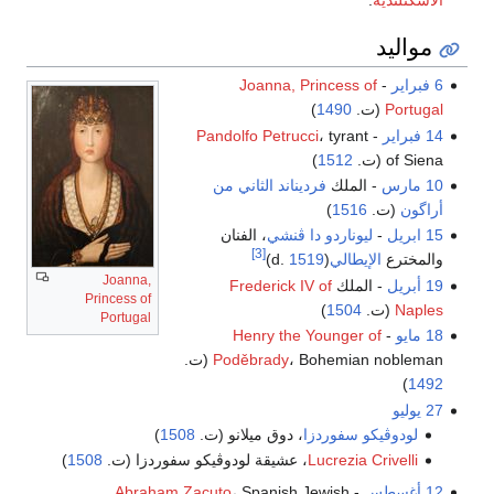
مواليد
6 فبراير
-
Joanna, Princess of
Portugal
(ت.
1490
)
14 فبراير
-
، tyrant
Pandolfo Petrucci
of Siena (ت.
1512
)
10 مارس
- الملك
فرديناند الثاني من
أراگون
(ت.
1516
)
15 ابريل
-
ليوناردو دا ڤنشي
، الفنان
[3]
والمخترع
الإيطالي
(d.
1519
)
Joanna,
19 أبريل
- الملك
Frederick IV of
Princess of
Naples
(ت.
1504
)
Portugal
18 مايو
-
Henry the Younger of
، Bohemian nobleman (ت.
Poděbrady
)
1492
27 يوليو
لودوڤيكو سفوردزا
، دوق ميلانو (ت.
1508
)
Lucrezia Crivelli
، عشيقة لودوڤيكو سفوردزا (ت.
1508
)
12 أغسطس
-
، Spanish Jewish
Abraham Zacuto