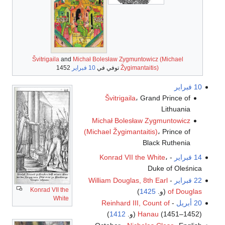
Švitrigaila
and
Michał Bolesław Zygmuntowicz (Michael
Žygimantaitis)
توفي في
10 فبراير
1452
10 فبراير
Švitrigaila
، Grand Prince of
Lithuania
Michał Bolesław Zygmuntowicz
(Michael Žygimantaitis)
، Prince of
Black Ruthenia
14 فبراير
-
،
Konrad VII the White
Duke of Oleśnica
22 فبراير
-
William Douglas, 8th Earl
Konrad VII the
of Douglas
(و.
1425
)
White
20 أبريل
-
Reinhard III, Count of
(1451–1452) (و.
Hanau
1412
)