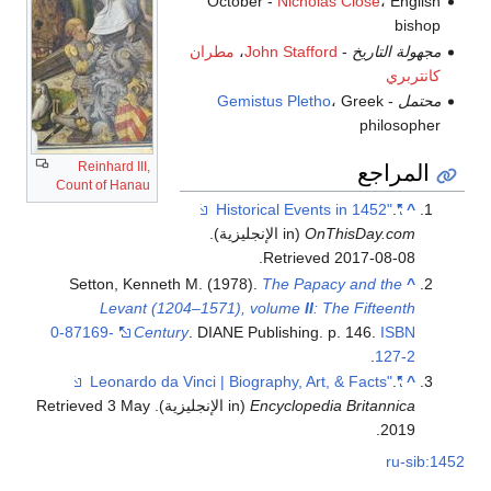
October -
Nicholas Close
، English
bishop
مجهولة التاريخ
-
John Stafford
،
مطران
كانتربري
محتمل
-
، Greek
Gemistus Pletho
philosopher
المراجع
Reinhard III,
Count of Hanau
.
"Historical Events in 1452"
^
OnThisDay.com
(in الإنجليزية)
.
.
Retrieved
2017-08-08
Setton, Kenneth M. (1978).
The Papacy and the
^
Levant (1204–1571), volume
II
: The Fifteenth
0-87169-
Century
. DIANE Publishing. p. 146.
ISBN
.
127-2
.
"Leonardo da Vinci | Biography, Art, & Facts"
^
Encyclopedia Britannica
(in الإنجليزية)
. Retrieved
3 May
.
2019
ru-sib:1452