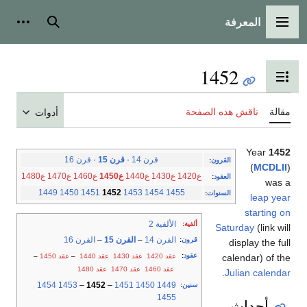
المعرفة
القائمة الرئيسية
بحث
أدوات
1452
تبديل عرض جدول المحتويات
مقالة
ناقش هذه الصفحة
أدوات
Year
1452
قرن 14
·
قرن 15
·
قرن 16
القرون
:
(
MCDLII
)
ع1420
ع1430
ع1440
ع1450
ع1460
ع1470
ع1480
العقود
:
was a
1449
1450
1451
1452
1453
1454
1455
السنوات
:
leap year
starting on
الألفية 2
ألفية
:
Saturday
(link will
القرن 14
–
القرن 15
–
القرن 16
قرون
:
display the full
عقود
:
عقد 1420
عقد 1430
عقد 1440
–
عقد 1450
–
calendar) of the
عقد 1460
عقد 1470
عقد 1480
.
Julian calendar
1454
1453
–
1452
–
1451
1450
1449
سنين
:
1455
أحداث