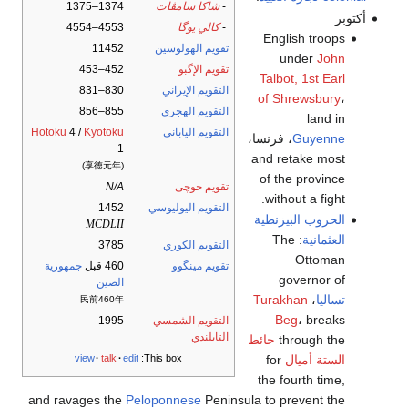
-
شاكا سامڤات
1374–1375
أكتوبر
-
كالي يوگا
4553–4554
English troops
تقويم الهولوسين
11452
under
John
تقويم الإگبو
452–453
Talbot, 1st Earl
التقويم الإيراني
830–831
of Shrewsbury
،
التقويم الهجري
855–856
land in
التقويم الياباني
Kyōtoku
4 /
Hōtoku
Guyenne
، فرنسا،
1
and retake most
(享徳元年)
of the province
تقويم جوچى
N/A
without a fight.
التقويم اليوليوسي
1452
الحروب البيزنطية
MCDLII
العثمانية
: The
التقويم الكوري
3785
Ottoman
تقويم مينگوو
460 قبل
جمهورية
governor of
الصين
تساليا
،
Turakhan
民前460年
Beg
، breaks
التقويم الشمسي
1995
التايلندي
through the
حائط
الستة أميال
for
view
talk
edit
This box:
the fourth time,
and ravages the
Peloponnese
Peninsula to prevent the