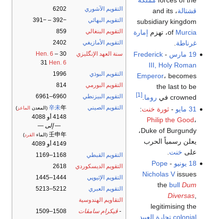
التقويم الآشوري
6202
قشتالة
، and its
التقويم البهائي
−392 – −391
subsidiary kingdom
التقويم البنغالي
859
Murcia
of
، تهزم
إمارة
غرناطة
.
التقويم الأمازيغي
2402
سنة العهد الإنگليزي
30
–
Hen. 6
19 مارس
-
Frederick
31
Hen. 6
III, Holy Roman
التقويم البوذي
1996
Emperor
، becomes
التقويم البورمي
814
the last to be
[1]
التقويم البيزنطي
6960–6961
crowned في
روما
.
التقويم الصيني
年
辛未
31 مايو
-
ثورة خنت
:
(المعدن
الماعز
)
4148 أو 4088
Philip the Good
،
— إلى —
Duke of Burgundy،
壬申年
(الماء
القرد
)
يعلن رسمياً الحرب
4149 أو 4089
على
خنت
.
التقويم القبطي
1168–1169
18 يونيو
-
Pope
التقويم الديسكوردي
2618
Nicholas V
issues
التقويم الإثيوپي
1444–1445
the
bull
Dum
التقويم العبري
5212–5213
Diversas
,
التقاويم الهندوسية
legitimising the
-
ڤيكرام سامڤات
1508–1509
colonial
تجارة العبيد
.