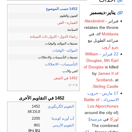
1452 حسب الموضوع
يناير-ديسمبر
الفنون والعلوم
فبراير -
Alexăndrel
العمارة
-
الفن
retakes the throne
السياسة
Moldavia
of
، في
زعماء الدول
-
الدول ذات السيادة
صراعه الطويل مع
تصنيفات المواليد والوفيات
پترو آرون
.
المواليد
-
الوفيات
22 فبراير
-
William
تصنيفات التأسيسات والانحلالات
Douglas, 8th Earl
التأسيسات
-
الانحلالات
of Douglas
is killed
الفن والأدب
by
James II of
1452 في الشعر
Scotland
، at
v
t
e
.
Stirling Castle
17 مارس
-
حروب
1452 في التقاويم الأخرى
الاسترداد
-
Battle of
Los Alporchones
التقويم الگريگوري
1452
MCDLII
(around the city of
آب أوربه كونديتا
2205
لوركا
في
مرسية
):
The combined
التقويم الأرمني
901
ԹՎ ՋԱ
forces of the
مملكة