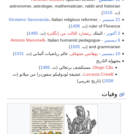
astronomer, astrologer, mathematician, rabbi and historian
(ت.
1515
)
21 سبتمبر
-
، Italian religious reformer,
Girolamo Savonarola
ruler of Florence (ت.
1498
)
2 أكتوبر
- الملك
ريتشارد الثالث من إنگلترة
(ت.
1485
)
6 ديسمبر
-
، Italian humanist pedagogue
Antonio Mancinelli
and grammarian (ت.
1505
)
10 ديسمبر
-
يوهانس شتوفلر
، عالم رياضيات ألماني (ت.
1531
)
مجهولة التاريخ
Diogo Cão
، مستكشف برتغالي (ت.
1486
)
Lucrezia Crivelli
، عشيقة لودوڤيكو سفوردزا من ميلانو (ت.
1508
) (تاريخ تقريبي)
وفيات