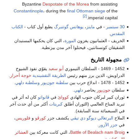
Byzantine
Despotate of the Morea
from assisting
Constantinople
، during the
final Ottoman siege
of the
[2]
imperial capital.
30 سبتمبر
- في
ماينز
،
يوهانس گوتنبرگ
يطبع أول كتاب -
الكتاب
المقدس
.
الخريف - العثمانيون يغزون
المورة
، التي كان يحكمها المستبدان
الشقيقان كونستانتين، فيحتلوا آخر مدن بيزنطية.
مجهولة التاريخ
1452 - 1469 - السلطان التيموري
أبو سعيد
يقوّي نفوذ الشيوخ
الدراويش، الذين برز منهم رئيس
الطريقة النقشبندية
خوجة أحرار
.
1452 - 1478 - اندلاع حرب بين
سلطنة جون‌پور
وسلطنة دلهي
.
سلطان
جون‌پور
يحاصر
دلهي
.
ثوران كبير لبركان جنوب الهادي
كووائ
في
ڤانواتو
كان له أثر في
تبريد المناخ العالمي (الثوران أطلق
كبريتات
أكثر من أي حدث آخر
في السبعمائة سنة السابقة).
الملاح
البرتغالي
ديوگو دي تيڤي
يكتشف جزر
كورڤو
و
فلوريس
،
في
جزر الآزور
.
Battle of Bealach nam Broig
، التي كانت معركة بين
العشائر
الاسكتلندية
.