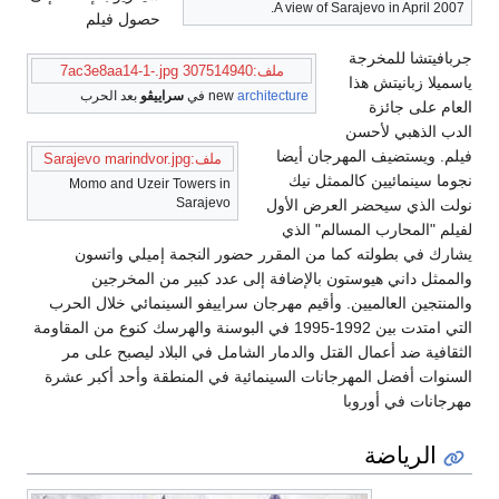
A view of Sarajevo in April 2007.
حصول فيلم
جربافيتشا للمخرجة
ملف:307514940 7ac3e8aa14-1-.jpg
ياسميلا زبانيتش هذا
architecture
new
في
سراييڤو
بعد الحرب
العام على جائزة
الدب الذهبي لأحسن
فيلم. ويستضيف المهرجان أيضا
ملف:Sarajevo marindvor.jpg
نجوما سينمائيين كالممثل نيك
Momo and Uzeir Towers in
Sarajevo
نولت الذي سيحضر العرض الأول
لفيلم "المحارب المسالم" الذي
يشارك في بطولته كما من المقرر حضور النجمة إميلي واتسون
والممثل داني هيوستون بالإضافة إلى عدد كبير من المخرجين
والمنتجين العالميين. وأقيم مهرجان سراييفو السينمائي خلال الحرب
التي امتدت بين 1992-1995 في البوسنة والهرسك كنوع من المقاومة
الثقافية ضد أعمال القتل والدمار الشامل في البلاد ليصبح على مر
السنوات أفضل المهرجانات السينمائية في المنطقة وأحد أكبر عشرة
مهرجانات في أوروبا
الرياضة