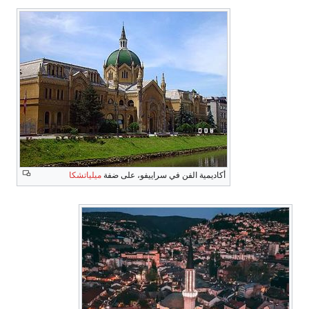
أكاديمية الفن في سراييفو، على ضفة
ميلياتشكا