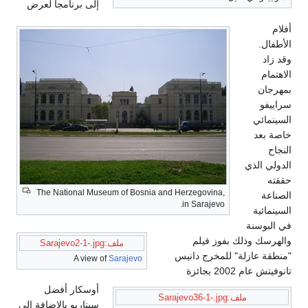
إلى برنامجا لعرض
أفلام
الأطفال.
وقد زاد
الاهتمام
بمهرجان
سراييفو
السينمائي
خاصة بعد
النجاح
الدولي الذي
حققته
The National Museum of Bosnia and Herzegovina,
الصناعة
in Sarajevo.
السينمائية
في البوسنة
والهرسك وذلك بفوز فيلم
ملف:Sarajevo2-1-.jpg
"منطقة عازلة" للمخرج دانيس
A view of
Sarajevo
تانوفيتش عام 2002 بجائزة
أوسكار أفضل
ملف:Sarajevo36-1-.jpg
سيناريو بالإضافة إلى