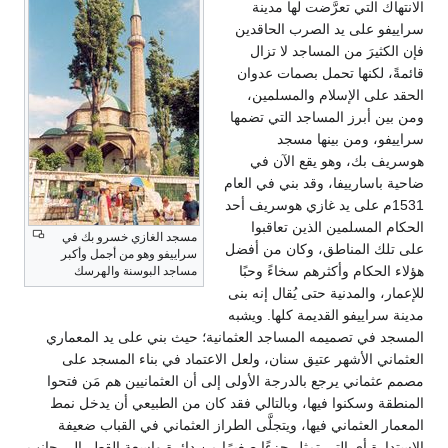
الانتهاك التي تعرَّضت لها مدينة
سراييفو على يد الصرب الحاقدين
فإن الكثيرَ من المساجد لا تزال
قائمةً، لكنها تحمل بصمات عدوان
الحقد على الإسلام والمسلمين،
ومن بين أبرز المساجد التي تضمها
سراييفو، ومن بينها مسجد
هوسريف بك، وهو يقع الآن في
ضاحية باسارييفا، وقد بني في العام
1531م على يد غازي هوسريف أحد
الحكام المسلمين الذين تعاقبوا
مسجد الغازي خسرو بك في
على تلك المناطق، وكان من أفضل
سراييفو وهو من أجمل وأكبر
هؤلاء الحكام وأكثرهم سخاءً وحبًا
مساجد البوسنة والهرسك
للإعمار، والمدنية حتى يُقال إنه بنى
مدينة سراييفو القديمة كلها. ويشبه
المسجد في تصميمه المساجد العثمانية؛ حيث بني على يد المعماري
العثماني الأشهر عتيق سنان، ولعل الاعتماد في بناء المسجد على
مصمم عثماني يرجع بالدرجة الأولى إلى أن العثمانيين هم مَن فتحوا
المنطقة وسكنوا فيها، وبالتالي فقد كان من الطبيعي أن يدخل نمط
المعمار العثماني فيها، ويتجلَّى الطراز العثماني في القباب ضعيفة
الاستدارة أي التي تمثل جزءًا صغيرًا من دائرة واسعة القطر إلى جانب