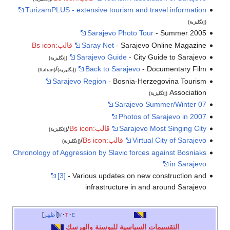
TurizamPLUS - extensive tourism and travel information
(إنگليزية)
Sarajevo Photo Tour
- Summer 2005
- Sarajevo Online Magazine
Saray Net
قالب:Bs icon
Sarajevo Guide
- City Guide to Sarajevo
(إنگليزية)
/
Back to Sarajevo
- Documentary Film
(إنگليزية)
(Italian)
Sarajevo Region
- Bosnia-Herzegovina Tourism
Association
(إنگليزية)
Sarajevo Summer/Winter 07
Photos of Sarajevo in 2007
Sarajevo Most Singing City
قالب:Bs icon
/
(إنگليزية)
Virtual City of Sarajevo
قالب:Bs icon
/
(إنگليزية)
Chronology of Aggression by Slavic forces against Bosniaks
in Sarajevo
[3]
- Various updates on new construction and
infrastructure in and around Sarajevo
e
t
v
أظهر
التقسيمات السياسية للبوسنة والهرسك