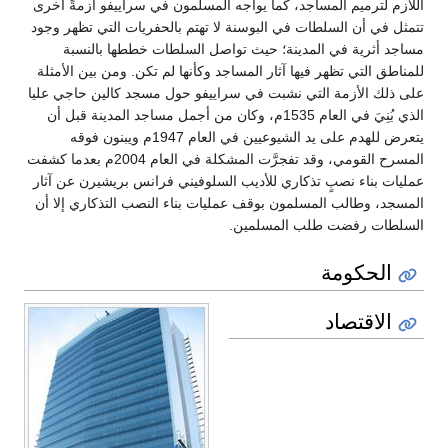
اللازم لترميم المساجد، كما يواجه المسلمون في سراييفو أزمةً آخرى
تتمثل في أن السلطات في البوسنة لا تهتم بالحفريات التي تظهر وجود
مساجد أثرية في المدينة؛ حيث تواصل السلطات خططها بالنسبة
للمناطق التي تظهر فيها آثار المساجد وكأنها لم تكن. ومن بين الأمثلة
على ذلك الأزمة التي نشبت في سراييفو حول مسجد كالين حاجي عليا
الذي بُنِيَ في العام 1535م، وكان من أجمل مساجد المدينة قبل أن
يتعرض للهدم على يد الشيوعيين في العام 1947م ويبنون فوقه
المسرح القومي، وقد تفجرَّت المشكلة في العام 2004م بعدما كشفت
عمليات بناء نصبٍ تذكاري للأديب السلوفيني فرانس بريشيرن عن آثار
المسجد، وطالب المسلمون بوقف عمليات بناء النصب التذكاري إلا أن
السلطات رفضت طلب المسلمين.
الحكومة
الاقتصاد