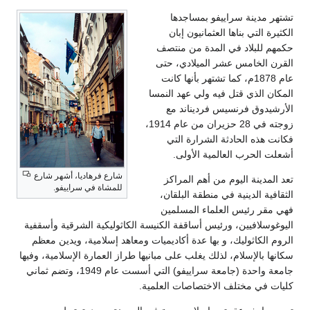
تشتهر مدينة سراييفو بمساجدها
الكثيرة التي بناها العثمانيون إبان
حكمهم للبلاد في المدة من منتصف
القرن الخامس عشر الميلادي، حتى
عام 1878م، كما تشتهر بأنها كانت
المكان الذي قتل فيه ولي عهد النمسا
الأرشيدوق فرنسيس فرديناند مع
زوجته في 28 حزيران من عام 1914،
فكانت هذه الحادثة الشرارة التي
أشعلت الحرب العالمية الأولى.
شارع فرهاديا، أشهر شارع
تعد المدينة اليوم من أهم المراكز
للمشاة في سراييفو.
الثقافية الدينية في منطقة البلقان،
فهي مقر رئيس العلماء المسلمين
اليوغوسلافيين، ورئيس أساقفة الكنيسة الكاثوليكية الشرقية وأسقفية
الروم الكاثوليك، و بها عدة أكاديميات ومعاهد إسلامية، ويدين معظم
سكانها بالإسلام، لذلك يغلب على مبانيها طراز العمارة الإسلامية، وفيها
جامعة واحدة (جامعة سراييفو) التي أسست عام 1949، وتضم ثماني
كليات في مختلف الاختصاصات العلمية.