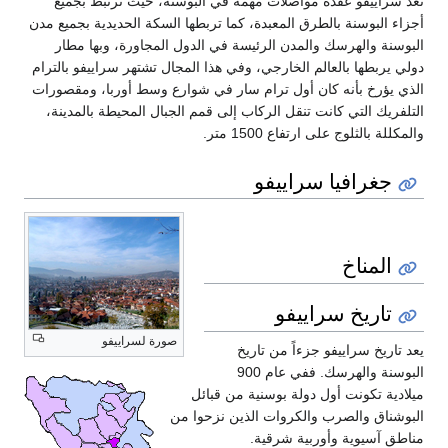
تعد سراييفو عقدة مواصلات مهمة في البوسنة، حيث ترتبط بجميع
أجزاء البوسنة بالطرق المعبدة، كما تربطها السكة الحديدية بجميع مدن
البوسنة والهرسك والمدن الرئيسة في الدول المجاورة، وبها مطار
دولي يربطها بالعالم الخارجي، وفي هذا المجال تشتهر سراييفو بالترام
الذي يؤرخ بأنه كان أول ترام سار في شوارع وسط أوربا، ومقصورات
التلفريك التي كانت تنقل الركاب إلى قمم الجبال المحيطة بالمدينة،
والمكللة بالثلوج على ارتفاع 1500 متر.
جغرافيا سراييفو
المناخ
تاريخ سراييفو
صورة لسراييفو
يعد تاريخ سراييفو جزءاً من تاريخ
البوسنة والهرسك. ففي عام 900
ميلادية تكونت أول دولة بوسنية من قبائل
البوشناق والصرب والكروات الذين نزحوا من
مناطق آسيوية وأوربية شرقية.