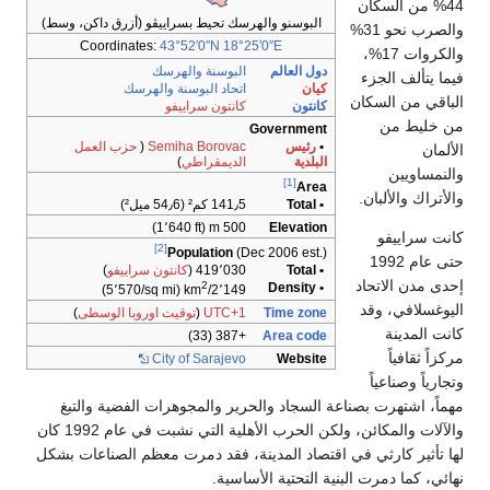
44% من السكان
البوسنو والهرسك تحيط بسراييڤو (أزرق داكن، وسط)
والصرب نحو 31%
Coordinates:
43°52′0″N
18°25′0″E
والكروات 17%،
دول العالم
البوسنة والهرسك
فيما يتألف الجزء
كيان
اتحاد البوسنة والهرسك
الباقي من السكان
كانتون
كانتون سراييفو
من خليط من
Government
•
رئيس
Semiha Borovac
(
حزب العمل
الألمان
البلدية
الديمقراطي
)
والنمساويين
[1]
Area
والأتراك والألبان.
• Total
141٫5 كم² (54٫6 ميل²)
500 m (1٬640 ft)
Elevation
كانت سراييفو
[2]
Population
(Dec 2006 est.)
حتى عام 1992
• Total
419٬030 (
كانتون سراييفو
)
إحدى مدن الاتحاد
2
• Density
(5٬570/sq mi)
2٬149/km
اليوغسلافي، وقد
Time zone
UTC+1
(
توقيت اوروبا الوسطى
)
كانت المدينة
+387 (33)
Area code
مركزاً ثقافياً
City of Sarajevo
Website
وتجارياً وصناعياً
مهماً، اشتهرت بصناعة السجاد والحرير والمجوهرات الفضية والتبغ
والآلات والمكائن، ولكن الحرب الأهلية التي نشبت في عام 1992 كان
لها تأثير كارثي في اقتصاد المدينة، فقد دمرت معظم الصناعات بشكل
نهائي، كما دمرت البنية التحتية الأساسية.