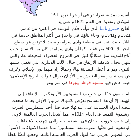
تأسست مدينة سراييفو في أواخر القرن الـ16
الميلادي وتحديدًا في العام 1521م على يد
الفاتح
خسرو باشا
الذي تولَّى حكم البوسنة في الفترة بين عامي
1521م و1541م، وجاء بناؤها في واحدةٍ من أكثر المناطق جاذبيةً في
البلاد؛ حيث بنيت في منطقة وادي سراييفو بحيث لا ترتفع عن سطح
البحر إلا بـ500 متر فقط، كما أن وادي سراييفو كان من الاتساع بحيث
أتاح للمدينة نموًا سكانيًّا كبيرًا في المروج الخضراء المحيطة بها، والتي
تنتهي بجبال شاهقة الارتفاع هي جبال الألب الدينارية التي تغطي قممها
الثلوج، وهو ما أعطى للمدينة بهاءً وجمالاً زاد منهما نور الإسلام. وعُرِفَ
عن مدينة سراييفو التعايش بين الأديان طوال فترات التاريخ الإسلامي؛
حيث عاش فيها
مسجد فرهاد بيجوفا
في سراييفو
المسلمون جنبًا إلى جنبٍ مع المسيحيين الأرثوذكس، بالإضافة إلى
اليهود، إلا أن هذا التسامح تعرَّض للانتهاك مرتين؛ الأولى بعدما ضعفت
قبضة الدولة العثمانية على أملاكها؛ حيث قتل أحد المتطرفين الصرب
آرشيدوق النمسا في العام 1914م؛ مما أشعل الحرب العالمية الأولى
إلى جانب حروب البلقان في التسعينيات، والتي شهدت الاعتداءات
الوحشية التي شنَّها الصرب ضد المسلمين؛ مما جعلها الانتهاكات الأسوأ
في التطهير العرقي منذ انتهاء الحرب العالمية الثانية، وجعلها أيضًا نقطةً