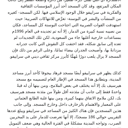
المكان المرتفع، وقد كان المسجد أحد أبرز المؤسسات الثقافية
والفكرية في سراييفو خلال الوجود الإسلامي فيها. لكن المسجد- كغيره
من المنشآت والبشر في البوسنة- تعرَّض للانتهاكات الصربية؛ حيث
استهدفت القوات الصربية التي اجتاحت البوسنة كل المساجد، فكان
من نصيبه نسبة كبيرة من الدمار، إلا أنه تم تجديده في العام 1996م
بمساعدات خارجية أغلبها جاء من السعودية، لكن تلك التجديدات لم
تعده إلى سابق شكله، فقد اختفت كل النقوش التي كانت جدرانه
مزدانةً بها، وأصبحت الجدران بيضاءَ تمامًا، وعلى الرغم من ذلك فإن
المسجد لا يزال يلعب دورًا مُهمًّا كأبرز مركز ثقافي ديني في سراييفو.
كذلك يظهر في سراييفو أيضًا مسجد فرهاد بيجوفا كأحد أبرز مساجد
المدينة، ويتطابق هذا المسجد في الإطار العام لتصميمه مع مسجد
هيرسيف بك إلا أنه يختلف في بعض الملامح، ومن بينها أن له قبةً
واحدةً فقط إلى جانب أن مئذنته أقل طولاً من مئذنة مسجد هيرسيف
بك، لكن ملامح الاتفاق بينهما كبيرة، ومن بينها غلبة الطابع العثماني
على المعمار والاهتمام بالزخارف داخل وخارج المسجد. وإلى جانب
هذين المسجدين فإن هناك الكثيرَ من المساجد في سراييفو ويبلغ عددها
التقريبي حوالي 186 مسجدًا، إلا أنها تعرضت للدمار على يد المخربين
الصرب، وتواجه المدينة مشكلةً في الفترة الحالية وهي ضعف التمويل