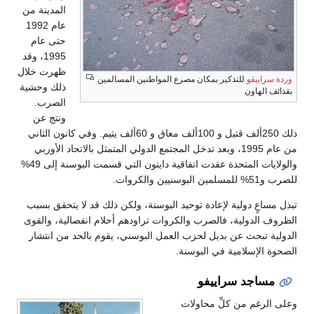
المدينة من
عام 1992
حتى عام
1995، وقد
ظهرت خلال
وردة سراييڤو
للتذكير بمكان مصرع المواطنين المسالمين
ذلك وحشية
بقذائف الهاون
الصرب.
ونتج عن
ذلك 250ألف قتيل و 100ألف معاق و 60ألف يتيم. وفي كانون الثاني
من عام 1995، وبعد تدخل المجتمع الدولي المتمثل بالاتحاد الأوربي
والولايات المتحدة عقدت اتفاقية دايتون التي قسمت البوسنة إلى 49%
للصرب و51% للمسلمين البوسنيين والكروات.
تبذل مساعٍ دولية لإعادة توحيد البوسنة، ولكن ذلك قد لا يتحقق بسبب
الظروف الدولية، فالصرب والكروات تراودهم أحلام انفصالية، والقوى
الدولية تبحث عن بديل لحزب العمل البوسني، يقوم بالحد من انتشار
الصحوة الإسلامية في البوسنة.
مساجد سراييفو
وعلى الرغم من كلِّ محاولات