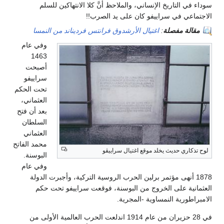
سوداء في التاريخ الإنساني، والملاحظ أنَّ كلا الانتهاكين للسلم
الاجتماعي في سراييفو كان على يد الصرب!!
مقالة مفصلة
:
اغتيال الأرشدوق فرانتس فرديناند من النمسا
وفي عام
1463
أصبحت
سراييفو
تحت الحكم
العثماني،
بعد أن فتح
السلطان
العثماني
محمد الفاتح
لوح تذكاري حديث يخلد موقع اغتيال سراييڤو
البوسنة.
وفي عام
1878 أنهى مؤتمر برلين الحرب الروسية التركية، وأجبرت الدولة
العثمانية على الخروج من البوسنة، فوقعت سراييفو تحت حكم
الامبراطورية النمساوية -المجرية.
في 28 حزيران من عام 1914 اندلعت الحرب العالمية الأولى من