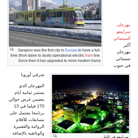
مهرجانات
مهرجان
سراييفو
السينمائي
أكبر
Sarajevo was the first city in
Europe
to have a full-
مهرجان
time (from dawn to dusk) operational electric
tram
line.
سينمائي
Since then it has upgraded to more modern trams.
في جنوب
شرقي أوروبا
المهرجان الذي
يستمر ثمانية أيام
يتضمن عرض حوالي
170 فيلما في 13
برنامجا يشتمل على
مسابقات للأفلام
الروائية والقصيرة
والوثائقية بالإضافة
سراييفو في الليل