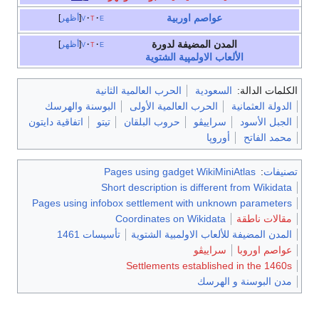
عواصم
اوربية
e
t
v
أظهر
المدن المضيفة لدورة
e
t
v
أظهر
الألعاب الاولمپية الشتوية
الكلمات الدالة:
السعودية
الحرب العالمية الثانية
الدولة العثمانية
الحرب العالمية الأولى
البوسنة والهرسك
الجبل الأسود
سراييڤو
حروب البلقان
تيتو
اتفاقية دايتون
محمد الفاتح
أوروپا
تصنيفات
:
Pages using gadget WikiMiniAtlas
Short description is different from Wikidata
Pages using infobox settlement with unknown parameters
مقالات ناطقة
Coordinates on Wikidata
المدن المضيفة للألعاب الاولمبية الشتوية
تأسيسات 1461
عواصم اوروبا
سراييڤو
Settlements established in the 1460s
مدن البوسنة و الهرسك