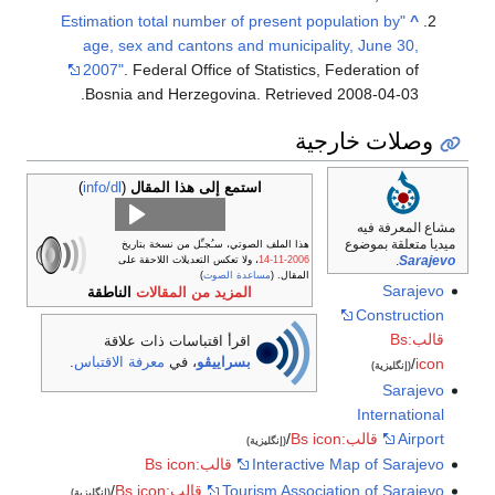
"Estimation total number of present population by
^
age, sex and cantons and municipality, June 30,
2007"
. Federal Office of Statistics, Federation of
.
Bosnia and Herzegovina
. Retrieved
2008-04-03
وصلات خارجية
استمع إلى هذا المقال
(
info/dl
)
مشاع المعرفة فيه
ميديا متعلقة بموضوع
هذا الملف الصوتي، سـُجـِّل من نسخة بتاريخ
.
Sarajevo
2006-11-14
، ولا تعكس التعديلات اللاحقة على
المقال. (
مساعدة الصوت
)
Sarajevo
المزيد من المقالات
الناطقة
Construction
قالب:Bs
اقرأ اقتباسات ذات علاقة
بسراييڤو
، في
معرفة الاقتباس
.
/
icon
(إنگليزية)
Sarajevo
International
Airport
قالب:Bs icon
/
(إنگليزية)
Interactive Map of Sarajevo
قالب:Bs icon
Tourism Association of Sarajevo
قالب:Bs icon
/
(إنگليزية)