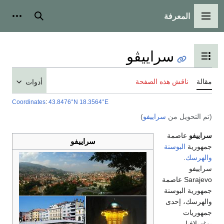
المعرفة
القائمة الرئيسية
بحث
أدوات
سراييڤو
تبديل عرض جدول المحتويات
مقالة
ناقش هذه الصفحة
أدوات
Coordinates
:
43.8476°N 18.3564°E
(تم التحويل من
سراييفو
)
سراييفو
عاصمة
سراييفو
جمهورية
البوسنة
والهرسك
.
سراييفو
Sarajevo عاصمة
جمهورية البوسنة
والهرسك، إحدى
جمهوريات
يوغسلافيا