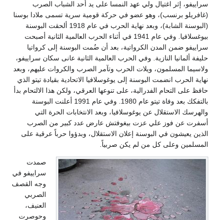
سراييفو، إثر اغتيال ولي عهد النمسا على يد أحد الشباب الصرب
(غافريلو برنسب)، وهو عضو في حركة قومية سرية تسمى ملادا بوسنا
(البوسنة الشابة)، وبعد نهاية الحرب في عام 1918 ألحقت البوسنة
بيوغسلافيا. وفي عام 1941 في أثناء الحرب العالمية الثانية أصبحت
سراييفو ضمن المدن الكرواتية، بعد أن ضُمت البوسنة إلى كرواتيا
حليفة ألمانيا النازية. وفي الحرب العالمية الثانية عانى سكان سراييفو،
ولاسيما المسلمون، ويلات الحرب وتآمر الصرب والكروات عليهم، وبعد
نهاية الحرب انضمت البوسنة إلى يوغوسلافيا الاتحادية بقيادة تيتو الذي
حافظ على التحام الفدرالية، على تنوعها العرقي، ولكن هذا الالتحام بدأ
بالتفكك بعد وفاة تيتو عام 1980. وفي عام 1991 أعلنت البوسنة
والهرسك الاستقلال عن يوغوسلافيا، وبعد الانتخابات الحرة التي
أسفرت عن فوز علي عزت بيغوفتش عارض عدد كبير من الصرب
الذين يعيشون في البوسنة إعلان الاستقلال، وبدؤوا حرباً عرقية على
المسلمين وعلى كل من لم يكن صربياً.
صمدت
سراييفو في
وجه القصف
الصربي
العنيف،
وحوصرت