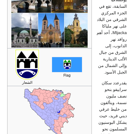
السابقة، تقع في
الجزء المركزي
الشرقي من البلاد
على نهر ملياكا
Mljacka، أحد أهم
روافد نهر
الدانوب، إلى
الشرق من جبال
الألب الدينارية
وإلى الشمال من
الجبل الأسود.
Flag
الشعار
يقدرعدد سكان
سراييفو بنحو
نصف مليون
نسمة، ويتألفون
من خليط عرقي
ديني فريد، حيث
يشكل البوسنيون
المسلمون نحو