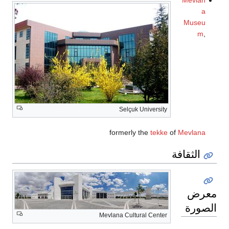
a
Museu
m
,
Selçuk University
formerly the
tekke
of
Mevlana
الثقافة
معرض
الصورة
Mevlana Cultural Center