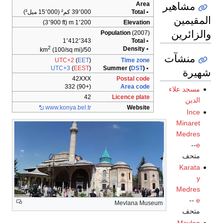
مشاهير
Area
• Total
39٬000 كم² (15٬000 ميل²)
المقيمين
1٬200 m (3٬900 ft)
Elevation
والزائرين
Population
(2007)
1٬412٬343
• Total
2
• Density
(100/sq mi)
50/km
منشآت
UTC+2
(
EET
)
Time zone
UTC+3
(
EEST
)
DST
)
• Summer (
شهيرة
42XXX
Postal code
(+90) 332
Area code
مسجد علاء
42
Licence plate
الدين
www.konya.bel.tr
Website
Ince
Minaret
Medres
--
e
متحف
Karata
y
Medres
--
e
Mevlana Museum
متحف
Mevlan