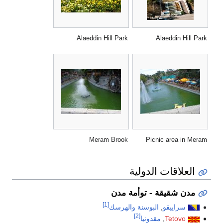
Alaeddin Hill Park
Alaeddin Hill Park
Meram Brook
Picnic area in Meram
العلاقات الدولية
مدن شقيقة - توأمة مدن
[1]
سراييڤو
,
البوسنة والهرسك
[2]
Tetovo
,
مقدونيا