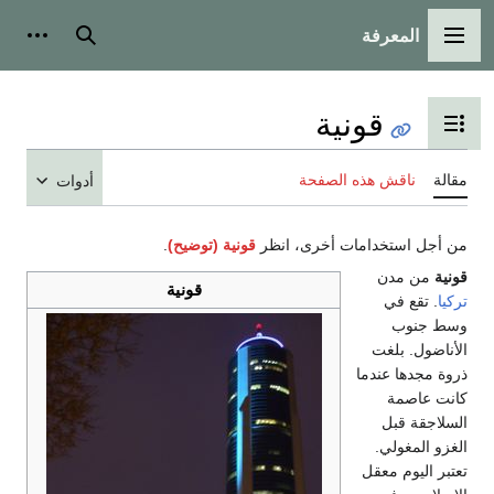
المعرفة
القائمة الرئيسية
بحث
أدوات
قونية
تبديل عرض جدول المحتويات
مقالة
ناقش هذه الصفحة
أدوات
من أجل استخدامات أخرى، انظر
قونية (توضيح)
.
قونية
من مدن
قونية
تركيا
. تقع في
وسط جنوب
الأناضول. بلغت
ذروة مجدها عندما
كانت عاصمة
السلاجقة قبل
الغزو المغولي.
تعتبر اليوم معقل