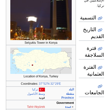
الإسلاميين في
تركيا.
التسمية
التاريخ
القديم
Selçuklu Tower in Konya
فترة
السلاجقة
الفترة
العثمانية
Location of Konya, Turkey
Coordinates:
37°52′N
32°29′E
البلد
تركيا
الجامعات
منقطة
وسط الأناضول
Province
قونية
Government
•
عمدة
Tahir Akyürek