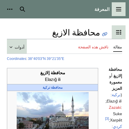
المعرفة
القائمة الرئيسية
بحث
أدوات
محافظة الازيغ
تبديل عرض جدول المحتويات
مقالة
ناقش هذه الصفحة
أدوات
Coordinates
:
38°40′03″N
39°21′35″E
محافظة
محافظة إلازيغ
إلازيغ
أو
Elazığ ili
معمورة
محافظة تركية
العزيز
(
تركية
:
;
Elazığ ili
Zazaki
:
Suke
[3]
Xarpêt;
كردي
: