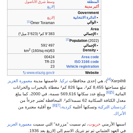
المنطقة
وسط شرق الأناضول
أكبر مدينة
إلازيغ
Government
•
الدائرة الانتخابية
إلازيغ
[1]
• الوالي
Ömer Toraman
Area
• الإجمالي
9٬383 كم² (3٬623 ميل²)
[2]
Population
(2022)
• الإجمالي
591٬497
2
• Density
(160/sq mi)
63/km
00424
Area code
TR-23
ISO 3166 code
23
Vehicle registration
www.elazig.gov.tr
Website
[4]
Xarpêtê
)، هي إحدى محافظات
تركيا
. عاصمتها مدينة
معمورة العزيز
تبلغ مساحتها 8,455 كم²، منها 826 كم² مغطاة بالبحيرات والخزانات
[6]
[5]
المائية.
ويبلغ عدد سكانها 569,616 نسمة، في 2000، كما يبلغ
معدل الكثافة السكانية 62 نسمة/كم². المحافظة تُعتبر جزءاً من
[8]
[7]
كردستان التركية
وتسكنها أغلبية
كردية
،
مع أقلية معتبرة من
الأتراك
.
اسمها الأرمني
خرپوت
، ثم سميت "مزرعة" التي سميت
معمورة العزيز
في العهد العثماني ثم تم تتريك الاسم إلى إلازيغ بعد 1936.