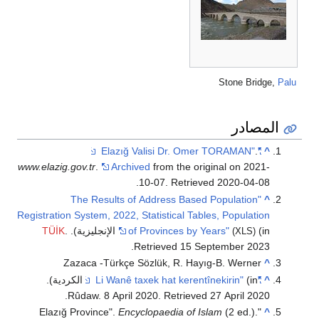
Stone Bridge,
Palu
المصادر
.
"Elazığ Valisi Dr. Omer TORAMAN"
^
www.elazig.gov.tr
.
Archived
from the original on 2021-
.
10-07
. Retrieved
2020-04-08
"The Results of Address Based Population
^
Registration System, 2022, Statistical Tables, Population
(in الإنجليزية).
of Provinces by Years"
.
TÜİK
(XLS)
.
Retrieved
15 September
2023
Zazaca -Türkçe Sözlük, R. Hayıg-B. Werner
^
^
"Li Wanê taxek hat kerentînekirin"
(in الكردية).
.
Rûdaw. 8 April 2020
. Retrieved
27 April
2020
Encyclopaedia of Islam
(2 ed.).
"Elazığ Province".
^