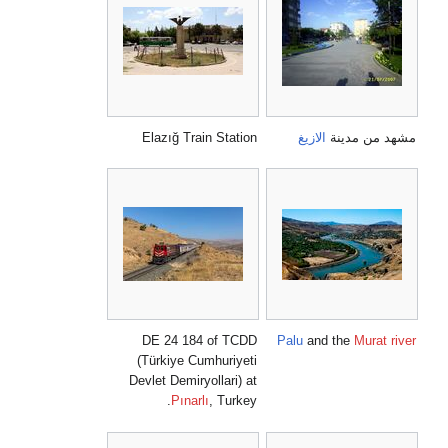
مشهد من مدينة
الازيغ
Elazığ Train Station
DE 24 184 of TCDD
Palu
and the
Murat river
(Türkiye Cumhuriyeti
Devlet Demiryollari) at
Pınarlı
, Turkey.