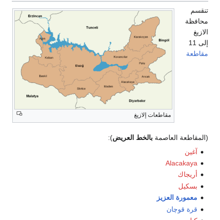
تنقسم
محافظة
الازيغ
إلى 11
مقاطعة
مقاطعات إلازيغ
(المقاطعة العاصمة
بالخط العريض
):
آغين
Alacakaya
أريجاك
بسكيل
معمورة العزيز
قرة قوچان