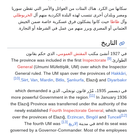
سكانها من الكرد. هناك المئات من العوائل والأسر التي تقطن سوريا
ومصر وبلدان أخرى تنتسب لهذه البلدة الكردية منهم آل
الخربوطلي
وآل
ظاظا
حيث كانوا يشكلون فرق عسكرية خاصة ضمن الجيش
العثماني أو المصري وبرز منهم من عمل في الشرطة أو التجارة.
التاريخ
في 1927 أنشئ مكتب
المفتش العمومي
، الذي حكم بقانون
[9]
الطوارئ.
The province was included in the first
Inspectorate
General
(
Umumi Müfettişlik
, UM) over which the Inspector
General ruled. The UM span over the provinces of
Hakkâri
,
[10]
.
Siirt
,
Van
,
Mardin
,
Bitlis
,
Şanlıurfa
, Elazığ and
Diyarbakır
في ديسمبر 1935، مُرّر قانون تونجلي، الذي which demanded a
[11]
more powerful Government in the region.
In January 1936
the Elazığ Province was transferred under the authority of the
newly established
Fourth Inspectorate General
, which span
[12]
over the provinces of Elazığ,
Erzincan
,
Bingöl
and
Tunceli
[13]
and its seat was في مدينة
إلازيغ
.
The fourth UM was
governed by a Governor-Commander. Most of the employees