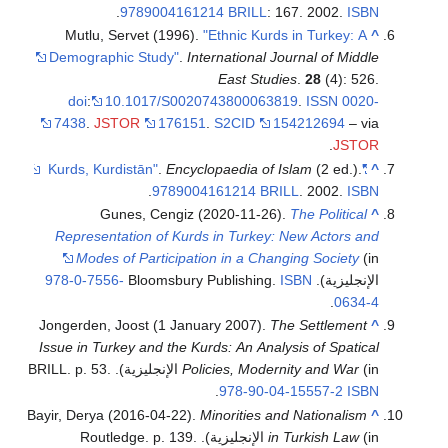
.
9789004161214
BRILL
: 167. 2002.
ISBN
Mutlu, Servet (1996).
"Ethnic Kurds in Turkey: A
^
Demographic Study"
.
International Journal of Middle
East Studies
.
28
(4): 526.
doi
:
10.1017/S0020743800063819
.
ISSN
0020-
7438
.
JSTOR
176151
.
S2CID
154212694
– via
.
JSTOR
.
Encyclopaedia of Islam
(2 ed.).
"Kurds, Kurdistān"
^
.
9789004161214
BRILL
. 2002.
ISBN
Gunes, Cengiz (2020-11-26).
The Political
^
Representation of Kurds in Turkey: New Actors and
Modes of Participation in a Changing Society
(in
الإنجليزية). Bloomsbury Publishing.
ISBN
978-0-7556-
.
0634-4
Jongerden, Joost (1 January 2007).
The Settlement
^
Issue in Turkey and the Kurds: An Analysis of Spatical
(in الإنجليزية). BRILL. p. 53.
Policies, Modernity and War
.
978-90-04-15557-2
ISBN
Bayir, Derya (2016-04-22).
Minorities and Nationalism
^
(in الإنجليزية). Routledge. p. 139.
in Turkish Law