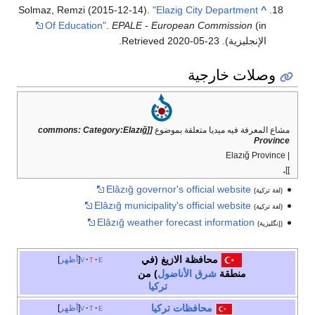
Solmaz, Remzi (2015-12-14).
"Elazig City Department
^
Of Education"
.
EPALE - European Commission
(in
الإنجليزية)
. Retrieved
2020-05-23
.
وصلات خارجية
مشاع المعرفة فيه ميديا متعلقة بموضوع
[[commons: Category:Elazığ
Province
| Elazığ Province
.
]]
Elâzığ governor's official website
(لغة تركية)
Elâzığ municipality's official website
(لغة تركية)
Elâzığ weather forecast information
(إنگليزية)
محافظة الازيغ
(في
e
t
v
أظهر
منطقة
شرق الأناضول
) من
تركيا
محافظات
تركيا
e
t
v
أظهر