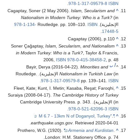
.
978-1-317-09579-8
ISBN
Cagaptay, Soner (2 May 2006).
Islam, Secularism and
^
Nationalism in Modern Turkey: Who is a Turk?
(in
الإنجليزية). Routledge. pp. 108–110.
ISBN
978-1-134-
.
17448-5
Cagaptay (2006), p.110
^
Soner Çaǧaptay,
Islam, Secularism, and Nationalism
^
in Modern Turkey: Who is a Turk?
, Taylor & Francis,
2006,
ISBN
978-0-415-38458-2
, p. 48
أ
ب
Bayir, Derya (2016-04-22).
Minorities and
^
Nationalism in Turkish Law
(in الإنجليزية). Routledge.
.
978-1-317-09579-8
pp. 139–141.
ISBN
Fleet, Kate; Kunt, I. Metin; Kasaba, Reşat; Faroqhi,
^
Suraiya (2008-04-17).
The Cambridge History of Turkey
(in الإنجليزية). Cambridge University Press. p. 343.
.
978-0-521-62096-3
ISBN
.
"M 6.7 - 13km N of Doganyol, Turkey"
^
.
earthquake.usgs.gov
. Retrieved
2020-04-01
Prothero, W.G. (1920).
Armenia and Kurdistan
.
^
London: H.M. Stationery Office. p. 74.