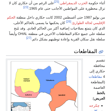
[25]
أثناء حكومة
الحزب الديمقراطي
.
على الرغم من أن حكاري كان لا
[23]
تزال محظورة على المواطنين الأجانب حتى عام 1965.
من يوليو 1987 حتى أغسطس 2002 كانت حكاري داخل منطقة
الحكم
[26]
الإقليمي لحالة الطوارئ
.
كان يحكمها ما يسمى بالحاكم الأعلى،
الذي كان يتمتع بصلاحيات إضافية أكثر من الحاكم العادي. وقد مُنح
سلطة على جميع حكام المقاطعات الآخرين في منطقة OHAL وأيضاً
[27]
سلطة نقل سكان القرية وإعادة توطينهم بشكل دائم.
المقاطعات
تنقسم
محافظة
حكاري إلى
4
مقاطعات
(المقاطعة
العاصمة
بالخط
العريض
):
چكرجه