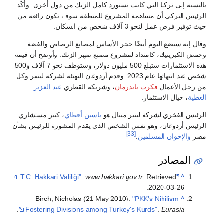
بالنسبة إلى تركيا التي كانت تستورد كامل الزنك من دول أخرى. وأكّد
الرئيس التركي أن مساهمة المشروع للمنطقة سوف تكون رائعة من
حيث توفير فرص عمل لنحو 3 آلاف شخص من السكان.
وقال إنه سيضع اليوم أيضًا حجر الأساس لمصانع الرصاص والفضة
وحمض الكبريتيك، كامتداد لمشروع مصنع صهر الزنك. وأوضح أن قيمة
هذه الاستثمارات ستبلغ 500 مليون دولار، وستوظف نحو 7 آلاف و500
شخص عند انتهائها عام 2023. وقدم أردوغان التهنئة لشركة لينيير وكل
من رجل الأعمال
فكرت بايدرمان
، وشريكه القطري
عبد العزيز
العطية
، حيال الاستثمار.
الرئيس الفخري لشركة لينير ميتال هو
ياسين أقطاي
، كبير مستشاري
الرئيس أردوغان، وهو نفس الشخص الذي يقدم المشورة للرئيس بشأن
[33]
مصر
والإخوان المسلمين
.
المصادر
.
www.hakkari.gov.tr
. Retrieved
"T.C. Hakkari Valiliği"
^
.
2020-03-26
Birch, Nicholas (21 May 2010).
"PKK's Nihilism
^
.
Fostering Divisions among Turkey's Kurds"
.
Eurasia