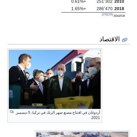
+0.61%
251٬302
2010
+1.65%
286٬470
2018
[29]
[28]
source:
الاقتصاد
أردوغان في افتتاح مصنع صهر الزنك في تركيا، 5 ديسمبر
2021.