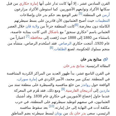
القرن السادس عشر ، إلا أنها كانت تدار على أنها
إمارة حكاري
من قبل
سكانها الأكراد وتوابعهم الآشوريين. كما استوطن الأكراد مزارعون
[5]
أرمن
في المنطقة.
تغير الوضع بعد حكم بدر خان وإصلاحات
التنظيمات
حيث أصبح العثمانيون الآن قادرين على بسط سيطرتهم
[6]
الكاملة دون معارضة.
كانت المنطقة جزءاً من
ولاية ڤان
خلال العصر
العثماني باسم "حكاري سنجق" مع
باشكال
التي كانت بمثابة عاصمة،
[7]
باستثناء من 1880 إلى 1888 حيث رُفعت إلى
محافظة
.
اعتباراً من
عام 1920، أنتجت حكاري
الرصاص
. فقد استُخدم الرصاص، منشأه من
[8]
منجم مملوك للحكومة، لصنع
الطلقات
.
مذابح بدر خان
المقالة الرئيسية:
مذابح بدر خان
في القرن التاسع عشر، بدأ ظهور العديد من المراكز الكردية المتنافسة
في المنطقة. تمكن مير محمد، الأمير الكردي في
إمارة سوران
،
الواقعة حول
رواندز‎
من خلع منافسيه والسيطرة على منطقة تمتد من
[9]
ماردين
إلى
أذربيجان الفارسية
.
ومع ذلك، فقد هُزم في المعركة
عندما حاول إخضاع الآشوريين في حكاري عام 1838. وقد أشتبك
العثمانيون، في سعيهم لتوطيد سيطرتهم على المنطقة، في حرب
[10]
مكلفة أدت في النهاية إلى حل إمارته.
بعد سقوط منافسه
الرئيسي، سعى
بدر خان بك
من
بوتان
لبسط سيطرته بضم المناطق