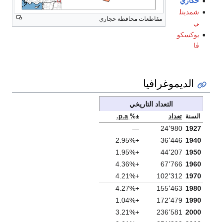
حكاري
شمدينل
مقاطعات محافظة حجاري
ي
يوكسكو
ڤا
الديموغرافيا
التعداد التاريخي
السنة
تعداد
±% p.a.
—
24٬980
1927
+2.95%
36٬446
1940
+1.95%
44٬207
1950
+4.36%
67٬766
1960
+4.21%
102٬312
1970
+4.27%
155٬463
1980
+1.04%
172٬479
1990
+3.21%
236٬581
2000