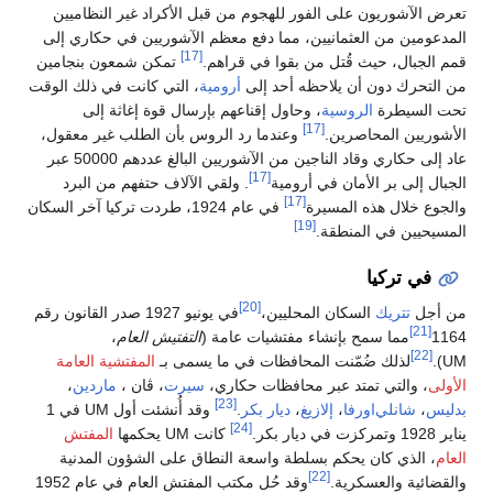
تعرض الآشوريون على الفور للهجوم من قبل الأكراد غير النظاميين
المدعومين من العثمانيين، مما دفع معظم الآشوريين في حكاري إلى
[17]
قمم الجبال، حيث قُتل من بقوا في قراهم.
تمكن شمعون بنجامين
من التحرك دون أن يلاحظه أحد إلى
أرومية
، التي كانت في ذلك الوقت
تحت السيطرة
الروسية
، وحاول إقناعهم بإرسال قوة إغاثة إلى
[17]
الأشوريين المحاصرين.
وعندما رد الروس بأن الطلب غير معقول،
عاد إلى حكاري وقاد الناجين من الآشوريين البالغ عددهم 50000 عبر
[17]
الجبال إلى بر الأمان في أرومية
. ولقي الآلاف حتفهم من البرد
[17]
والجوع خلال هذه المسيرة
في عام 1924، طردت تركيا آخر السكان
[19]
المسيحيين في المنطقة.
في تركيا
[20]
من أجل
تتريك
السكان المحليين،
في يونيو 1927 صدر القانون رقم
[21]
1164
مما سمح بإنشاء مفتشيات عامة (
التفتيش العام
،
[22]
UM).
لذلك ضُمّنت المحافظات في ما يسمى بـ
المفتشية العامة
الأولى
، والتي تمتد عبر محافظات حكاري،
سيرت
، ڤان ،
ماردين
،
[23]
بدليس
،
شانلي‌اورفا
،
إلازيغ
،
ديار بكر
.
وقد أُنشئت أول UM في 1
[24]
يناير 1928 وتمركزت في ديار بكر.
كانت UM يحكمها
المفتش
العام
، الذي كان يحكم بسلطة واسعة النطاق على الشؤون المدنية
[22]
والقضائية والعسكرية.
وقد حُل مكتب المفتش العام في عام 1952