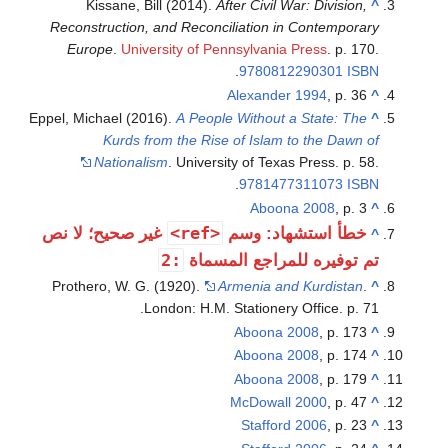
Kissane, Bill (2014).
After Civil War: Division,
^
Reconstruction, and Reconciliation in Contemporary
Europe
.
University of Pennsylvania Press
. p. 170.
.
9780812290301
ISBN
Alexander 1994
, p. 36
^
Eppel, Michael (2016).
A People Without a State: The
^
Kurds from the Rise of Islam to the Dawn of
Nationalism
. University of Texas Press. p. 58.
.
9781477311073
ISBN
Aboona 2008
, p. 3
^
<ref>
خطأ استشهاد: وسم
غير صحيح؛ لا نص
^
:2
تم توفيره للمراجع المسماة
Prothero, W. G. (1920).
Armenia and Kurdistan
.
^
London: H.M. Stationery Office. p. 71.
Aboona 2008
, p. 173
^
Aboona 2008
, p. 174
^
Aboona 2008
, p. 179
^
McDowall 2000
, p. 47
^
Stafford 2006
, p. 23
^