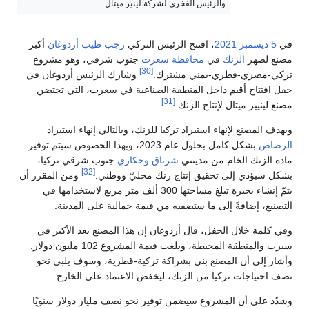
والرئيس الفخري لشركة لينير ميتال.
في
5 ديسمبر
2021
، افتتح الرئيس التركي
رجب طيب أردوغان
أكبر
مصنع لصهر
الزنك
في
محافظة سعرت
جنوب شرقي، وهو مشروع
[30]
تركي-مصري-قطري-يمني مشترك.
وشارك الرئيس أردوغان في
حفل افتتاح أقيم داخل المنطقة الصناعية في سعرت، التي تحتضن
[31]
مصنع لينيير ميتال لإنتاج الزنك.
ويهدف المصنع لإنهاء استيراد تركيا للزنك، وبالتالي إنهاء استيراد
الرصاص
بشكل كامل بحلول عام 2023، وبهذا الخصوص سيتم توفير
مادة الزنك الخام من مدينتي
شرناق
وحكاري
جنوب شرقي تركيا،
[32]
بشكل سيؤدي إلى تحقيق إنتاج زنك محليّ ووطني.
ومن المقرر أن
يتمّ إنشاء بحيرة تبلغ مساحتها 300 ألف متر مربع لاستخدامها في
التصنيع، إضافةً إلى ما ستضفيه من قيمة جمالية على المدينة.
وفي كلمة خلال الحفل، قال أردوغان إن هذا المصنع يعد الأكبر في
سيرت والمنطقة المحيطة، وبلغت قيمة المشروع 102 مليون دولار.
وأشار إلى أن المصنع بني بشراكة تركية-قطرية، وسوف يلبي نحو
نصف احتياجات تركيا من الزنك، ليخفض الاعتماد على الخارج.
وشدّد على أن المشروع سيضمن توفير نحو نصف مليار دولار سنويًا