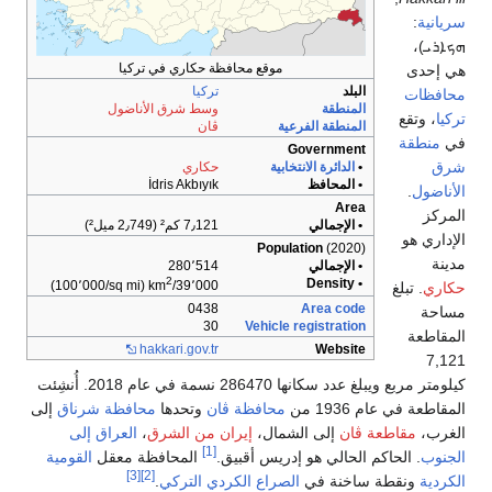
سريانية
:
ܗܟܐܪܝ
)،
موقع محافظة حكاري في تركيا
هي إحدى
البلد
تركيا
محافظات
المنطقة
وسط شرق الأناضول
تركيا
، وتقع
المنطقة الفرعية
ڤان
في
منطقة
Government
شرق
•
الدائرة الانتخابية
حكاري
• المحافظ
İdris Akbıyık
الأناضول
.
Area
المركز
• الإجمالي
7٫121 كم² (2٫749 ميل²)
الإداري هو
Population
(2020)
مدينة
• الإجمالي
280٬514
2
• Density
(100٬000/sq mi)
39٬000/km
حكاري
. تبلغ
0438
Area code
مساحة
30
Vehicle registration
المقاطعة
hakkari.gov.tr
Website
7,121
كيلومتر مربع ويبلغ عدد سكانها 286470 نسمة في عام 2018. أُنشِئت
المقاطعة في عام 1936 من
محافظة ڤان
وتحدها
محافظة شرناق
إلى
الغرب،
مقاطعة ڤان
إلى الشمال،
إيران من الشرق
،
العراق إلى
[1]
الجنوب
. الحاكم الحالي هو إدريس أقبيق.
المحافظة معقل
القومية
[3]
[2]
الكردية
ونقطة ساخنة في
الصراع الكردي التركي
.