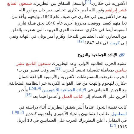
[11]
الآشورية في حكاري.
واستغل الشقاق بين البطريرك
شمعون السابع
عشر إبراهيم
ونور الله أمير حكاري. تحالف بدير خان مع نور الله
وهاجم الآشوريين في حكاري في صيف عام 1843، وذبحهم وأخذ من
نجا منهم كعبيد. ووقعت مجزرة أخرى عام 1846 بحق قبيلة تياري
المقيمة أيضا في حكاري. ضغطت القوى الغربية، التي شعرت بالقلق
من المجازر، على العثمانيين للتدخل وهُزم أمير بوتان في النهاية ونفي
[12]
إلى
كريت
في عام 1847.
الإبادة الجماعية والنزوح
عشية الحرب العالمية الأولى، وعد البطريرك
شمعون التاسع عشر
[13]
بنيامين
بمعاملة تفضيلية تحسباً للحرب.
بعد وقت قصير من بدء
الحرب، تعرضت المستوطنات الآشورية والأرمينية الواقعة شمال
حكاري للهجوم والنهب من قبل القوات الكردية غير النظامية المتحالفة
[15]
[14]
مع الجيش العثماني في
الإبادة الجماعية للآشوريين
.
وأُجبر
[16]
آخرين على الانضمام إلى
كتائب العمل
وأُعدموا فيما بعد.
كانت نقطة التحول عندما أُسر شقيق البطريرك أثناء دراسته في
[18]
[17]
اسطنبول
. طالب العثمانيون بالحياد الآشوري وأعدموه كتحذير.
في المقابل، أعلن البطريرك الحرب على العثمانيين في 10 أبريل
[17]
1915.