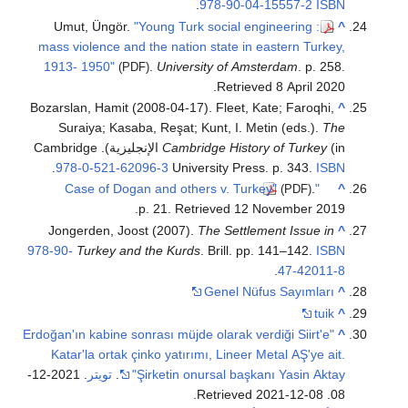
.
978-90-04-15557-2
ISBN
Umut, Üngör.
"Young Turk social engineering :
^
mass violence and the nation state in eastern Turkey,
1913- 1950"
.
University of Amsterdam
. p. 258
.
(PDF)
.
Retrieved
8 April
2020
Bozarslan, Hamit (2008-04-17). Fleet, Kate; Faroqhi,
^
Suraiya; Kasaba, Reşat; Kunt, I. Metin (eds.).
The
Cambridge History of Turkey
(in الإنجليزية). Cambridge
.
978-0-521-62096-3
University Press. p. 343.
ISBN
.
"Case of Dogan and others v. Turkey"
^
(PDF)
.
p. 21
. Retrieved
12 November
2019
Jongerden, Joost (2007).
The Settlement Issue in
^
978-90-
Turkey and the Kurds
. Brill. pp. 141–142.
ISBN
.
47-42011-8
Genel Nüfus Sayımları
^
tuik
^
"Erdoğan'ın kabine sonrası müjde olarak verdiği Siirt'e
^
Katar'la ortak çinko yatırımı, Lineer Metal AŞ'ye ait.
Şirketin onursal başkanı Yasin Aktay"
.
تويتر
. 2021-12-
.
2021-12-08
. Retrieved
08