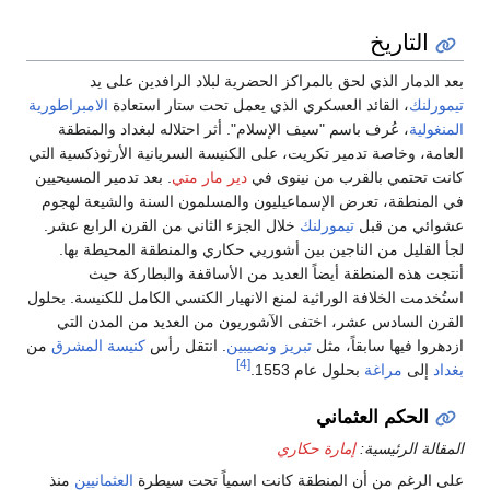
التاريخ
بعد الدمار الذي لحق بالمراكز الحضرية لبلاد الرافدين على يد
تيمورلنك
، القائد العسكري الذي يعمل تحت ستار استعادة
الامبراطورية
المنغولية
، عُرف باسم "سيف الإسلام". أثر احتلاله لبغداد والمنطقة
العامة، وخاصة تدمير تكريت، على الكنيسة السريانية الأرثوذكسية التي
كانت تحتمي بالقرب من نينوى في
دير مار متي
. بعد تدمير المسيحيين
في المنطقة، تعرض الإسماعيليون والمسلمون السنة والشيعة لهجوم
عشوائي من قبل
تيمورلنك
خلال الجزء الثاني من القرن الرابع عشر.
لجأ القليل من الناجين بين أشوريي حكاري والمنطقة المحيطة بها.
أنتجت هذه المنطقة أيضاً العديد من الأساقفة والبطاركة حيث
استُخدمت الخلافة الوراثية لمنع الانهيار الكنسي الكامل للكنيسة. بحلول
القرن السادس عشر، اختفى الآشوريون من العديد من المدن التي
ازدهروا فيها سابقاً، مثل
تبريز
ونصيبين
. انتقل رأس
كنيسة المشرق
من
[4]
بغداد
إلى
مراغة
بحلول عام 1553.
الحكم العثماني
المقالة الرئيسية:
إمارة حكاري
على الرغم من أن المنطقة كانت اسمياً تحت سيطرة
العثمانيين
منذ