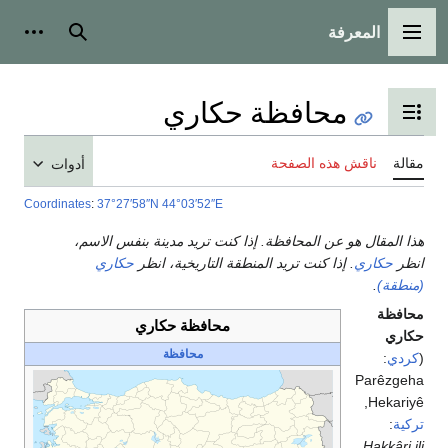
المعرفة
القائمة الرئيسية
بحث
أدوات
محافظة حكاري
تبديل عرض جدول المحتويات
مقالة
ناقش هذه الصفحة
أدوات
Coordinates
:
37°27′58″N
44°03′52″E
هذا المقال هو عن المحافظة. إذا كنت تريد مدينة بنفس الاسم،
انظر
حكاري
. إذا كنت تريد المنطقة التاريخية، انظر
حكاري
(منطقة)
.
محافظة
محافظة حكاري
حكاري
محافظة
(
كردي
:
Parêzgeha
,
Hekariyê
تركية
:
,
Hakkâri ili