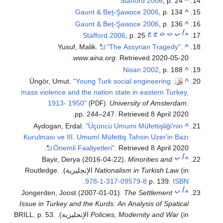
Stafford 2006
, p. 24
^
Gaunt & Beṯ-Şawoce 2006
, p. 134
^
Gaunt & Beṯ-Şawoce 2006
, p. 136
^
أ
ب
ت
ث
ج
ح
Stafford 2006
, p. 25
^
Yusuf, Malik.
"The Assyrian Tragedy"
.
^
.
www.aina.org
. Retrieved
2020-05-20
Nisan 2002
, p. 188
^
Üngör, Umut.
"Young Turk social engineering :
^
mass violence and the nation state in eastern Turkey,
1913- 1950"
.
University of Amsterdam
.
(PDF)
.
pp. 244–247
. Retrieved
8 April
2020
Aydogan, Erdal.
"Üçüncü Umumi Müfettişliği'nin
^
Kurulması ve III. Umumî Müfettiş Tahsin Uzer'in Bazı
.
Önemli Faaliyetleri"
. Retrieved
8 April
2020
أ
ب
Bayir, Derya (2016-04-22).
Minorities and
^
Nationalism in Turkish Law
(in الإنجليزية). Routledge.
.
978-1-317-09579-8
p. 139.
ISBN
أ
ب
Jongerden, Joost (2007-01-01).
The Settlement
^
Issue in Turkey and the Kurds: An Analysis of Spatical
(in الإنجليزية). BRILL. p. 53.
Policies, Modernity and War