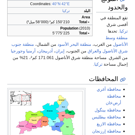
Coordinates:
40°N 42°E
والحدود
البلد
تركيا
Area
تقع المنطقة في
• Total
150٬210 كم² (58٬000 ميل²)
أقصى شرق
Population
(2010)
تركيا
. تحدها
5٬775٬225
• Total
منطقة وسط
الأناضول
من الغرب،
منطقة البحر الأسود
من الشمال،
منطقة جنوب
شرق الأناضول
والعراق
من الجنوب،
إيران
،
أذربيجان
،
أرمنيا
وجورجيا
من الشرق. مساحة منطقة شرق الأناضول 171.061 كم²، 21% من
إجمال مساحة
تركيا
.
المحافظات
محافظة أغري
محافظة
أرض‌خان
محافظة بينگول
محافظة بيطليس
محافظة الازيغ
محافظة إرزنجان