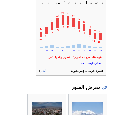
ي
ف
م
أ
م
ي
ي
أ
س
أ
ن
د
28
27
23
22
17
15
12
7
3
10
10
7
−1
5
−3
4
−4
1
0
−5
−7
−11
−14
−15
22
33
49
21
16
27
43
70
58
33
24
20
متوسطات درجات الحرارة القصوى والدنيا - °س
إجمالي الهطل - مم
التحويل لوحدات إمبراطورية
أظهر
معرض الصور