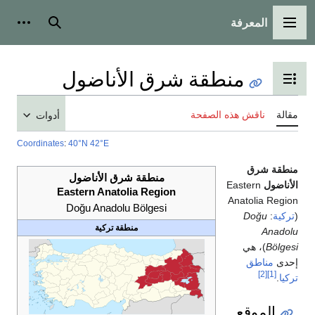
المعرفة
القائمة الرئيسية
بحث
أدوات
منطقة شرق الأناضول
تبديل عرض جدول المحتويات
مقالة
ناقش هذه الصفحة
أدوات
Coordinates
:
40°N 42°E
منطقة شرق
منطقة شرق الأناضول
الأناضول
Eastern
Eastern Anatolia Region
Anatolia Region
Doğu Anadolu Bölgesi
(
تركية
:
Doğu
منطقة تركية
Anadolu
Bölgesi
)، هي
إحدى
مناطق
[2]
[1]
تركيا
.
الموقع