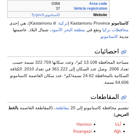
0366
Area code
37
Vehicle registration
Website
كاستامونو.gov.tr
كاستامونو
Kastamonu Province (
تركية
:
Kastamonu ili
)، هي إحدى
محافظات
تركيا
وتقع في
منطقة البحر الأسود
، شمال البلاد. عاصمتها
مدينة
كاستامونو
.
احصائيات
مساحة المحافظة 13.108 كم²، وعدد سكانها 322.759 نسمة حسب
تعداد 2006. وصل عدد السكان إلى 361.222 في تعداد 2010. الكثافة
السكانية بالمحافظة 24.62 نسمة/كم². عدد سكان العاصمة كاستامونو
64,606 نسمة.
المقاطعات
تنقسم محافظة كاستامونو إلى 20
مقاطعة
، (المقاطعة العاصمة
بالخط
العريض
):
أبانا
Hanönü
İhsangazi
Ağlı