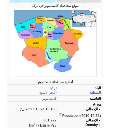
موقع محافظة كاستامونو في تركيا
أقضية محافظة كاستامونو
البلد
تركيا
المنطقة
البحر الأسود
العاصمة
كاستامونو
Area
• الإجمالي
13٬108 كم² (5٬061 ميل²)
[1]
Population
(2010-12-31)
• الإجمالي
361٬222
2
• Density
(71/sq mi)
28/km