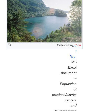
a
l
I
n
s
t
i
t
Gideros bay,
Cide
u
t
e
,
MS
Excel
document
–
Population
of
province/district
centers
and