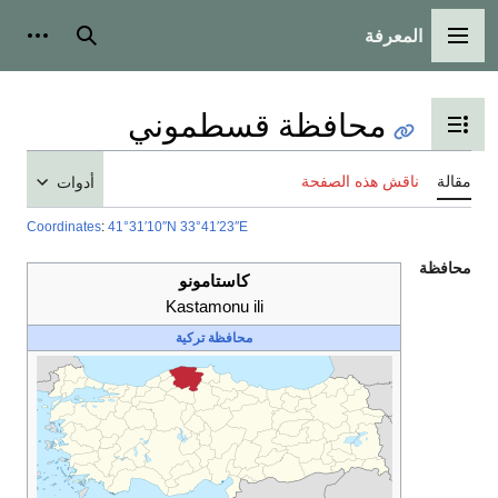
المعرفة
القائمة الرئيسية
بحث
أدوات
محافظة قسطموني
تبديل عرض جدول المحتويات
مقالة
ناقش هذه الصفحة
أدوات
Coordinates
:
41°31′10″N
33°41′23″E
محافظة
كاستامونو
Kastamonu ili
محافظة
تركية