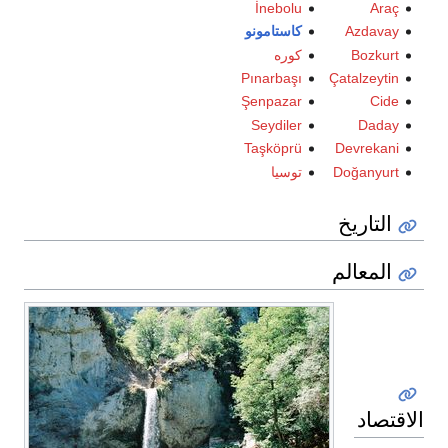
İnebolu
Araç
Azdavay
كاستامونو
Bozkurt
كوره
Pınarbaşı
Çatalzeytin
Şenpazar
Cide
Seydiler
Daday
Taşköprü
Devrekani
Doğanyurt
توسيا
التاريخ
المعالم
الاقتصاد