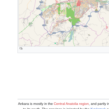
Ankara is mostly in the
Central Anatolia region
, and partly 
to its south. The province is irrigated by the
Kızılırmak
a