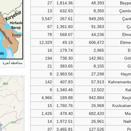
27
1,814.36
48,393
Beypa
13
632.63
8,350
Çamlı
3,547
267.61
949,265
Çan
67
1,361.60
91,363
Ç
78
568.07
44,236
Elm
12,329
49.19
606,472
Etime
16
179.74
2,965
E
194
738.30
142,961
Göl
محافظة أنقرة
21
383.65
8,155
G
9
2,983.56
27,298
Hay
142
407.83
57,913
Kahramank
9
1,340.46
12,502
Ka
4,966
189.88
942,884
Keçi
15
1,760.76
26,968
Kızılcah
1,426
478.40
682,420
Ma
14
1,972.51
26,961
Nal
37
3,465.81
127,526
Po