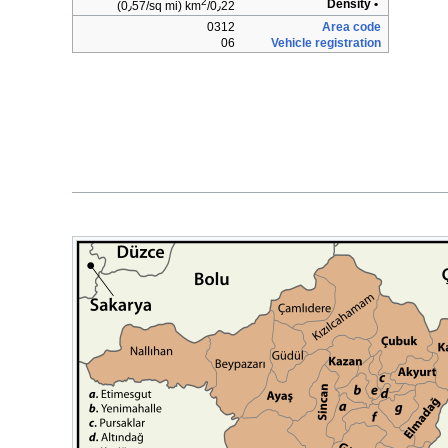
2
• Density
(0٫57/sq mi)
0٫22/km
0312
Area code
06
Vehicle registration