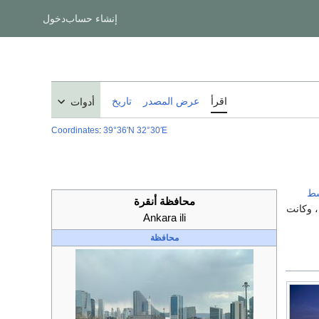
إنشاء حساب
دخول
اقرأ
عرض المصدر
تاريخ
أدوات
Coordinates
:
39°36′N
32°30′E
سط
محافظة أنقرة
، وكانت
Ankara ili
محافظة