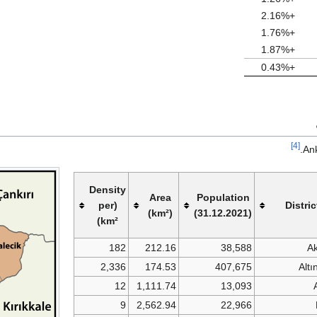
+2.16%
+1.76%
+1.87%
+0.43%
[4]
Ank
Density
Area
Population
(per
Distric
(km²)
(31.12.2021)
km²)
182
212.16
38,588
Ak
2,336
174.53
407,675
Alt
12
1,111.74
13,093
9
2,562.94
22,966