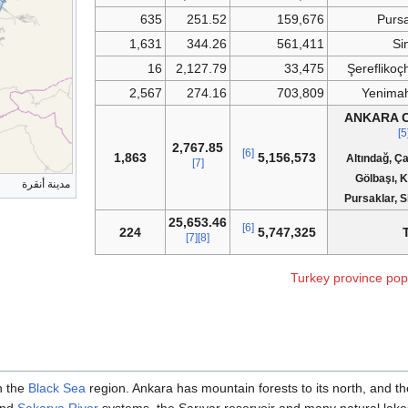
635
251.52
159,676
Pursa
1,631
344.26
561,411
Si
16
2,127.79
33,475
Şereflikoç
2,567
274.16
703,809
Yenimah
ANKARA Cit
[
2,767.85
[6]
1,863
5,156,573
Altındağ, Ç
[7]
Gölbaşı, 
مدينة أنقرة
Pursaklar, S
25,653.46
[6]
224
5,747,325
[7]
[8]
in the
Black Sea
region. Ankara has mountain forests to its north, and th
nd
Sakarya River
systems, the Sarıyar reservoir and many natural lake