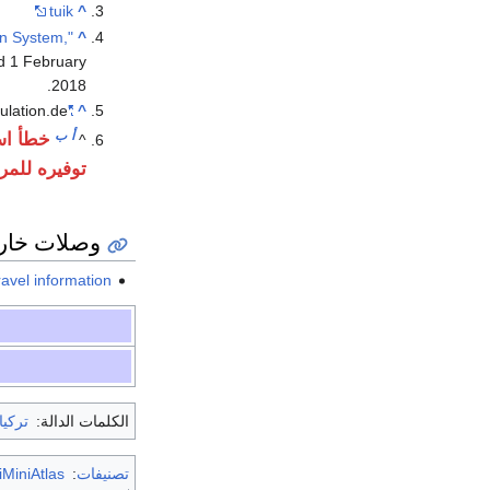
tuik
^
on System,
^
ed
1 February
.
2018
ulation.de.
"TURKEY: Ankara City"
^
أ
ب
خطأ اس
^
توفيره للمر
وصلات خار
avel information
الكلمات الدالة:
تركيا
تصنيفات
:
MiniAtlas