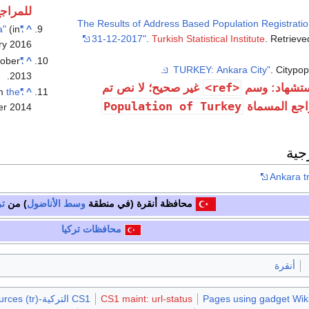
للمراج
"The Results of Address Based Population Registrati
^
"Ankara"
(in التركية).
31-12-2017"
.
Turkish Statistical Institute
. Retriev
ry
2016
tober
"Kizilcahamam-Turkey"
^
. Citypop
.
2013
<ref>
تشهاد: وسم
غير صحيح؛ لا نص تم
om
the
"Coğrafi Yapı"
^
Population of Turkey
اجع المسماة
er
2014
جية
Ankara tr
محافظة أنقرة
(في منطقة
وسط الأناضول
) من
تر
محافظات
تركيا
أنقرة
Pages using gadget Wiki
CS1 maint: url-status
CS1 التركية-language sources (tr)