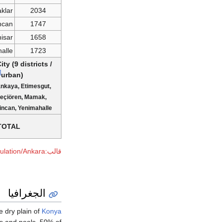
klar
2034
ncan
1747
hisar
1658
alle
1723
y (9 districts /
5]
urban)
ankaya, Etimesgut,
Keçiören, Mamak,
incan, Yenimahalle
TOTAL
قالب:Turkey province population/Ankara
الجغرافيا
e dry plain of
Konya
s and pools. 50% of