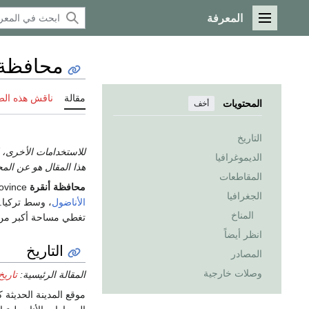
المعرفة
القائمة الرئيسية
محافظة 
مقالة
ناقش هذه ال
المحتويات
أخف
التاريخ
للاستخدامات الأخرى، 
الديموغرافيا
هذا المقال هو عن المح
المقاطعات
محافظة أنقرة
Ankara Province (
الجغرافيا
الأناضول
، وسط تركيا.
المناخ
تغطي مساحة أكبر من ا
انظر أيضاً
التاريخ
المصادر
وصلات خارجية
المقالة الرئيسية:
تاريخ
موقع المدينة الحديثة 