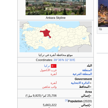
Ankara Skyline
موقع محافظة أنقرة في تركيا
Coordinates:
39°36′N
32°30′E
البلد
تركيا
المنطقة
غرب الأناضول
المنطقة الفرعية
أنقرة
Government
•
الدائرة الانتخابية
أنقرة
• المحافظ
واثپ شاهين
Area
• إجمالي
25٫706 كم² (9٫925 ميل²)
[1]
Population
(2020)
• إجمالي
5٫663٫322