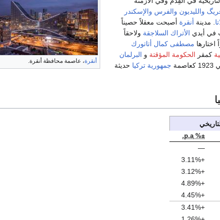
تاريخية في القِدم وفي الأزمنة
ريگ
والليديون
والفرس
والإسكندر
تا
. مدينة
أنقرة
أصبحت معقلاً حصيناً
 في أيدي
الأتراك السلاجقة
ولاحقاً
ً اختارها
مصطفى كمال أتاتورك
ية
كمقر
الحكومة المؤقتة
و
البرلمان
أنقرة
، عاصمة محافظة أنقرة.
جمهورية تركيا
حديثة
ا
لتاريخي
±% p.a.
—
+3.11%
+3.12%
+4.89%
+4.45%
+3.41%
+1.26%