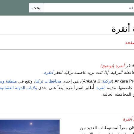
بحث
أنقرة
صفحة
انظر
أنقرة (توضيح)
افظة التركية. إذا كنت تريد عاصمة تركيا، انظر
أنقرة
.
تركية
:
Ankara ili
)، هي إحدى
محافظات
تركيا
، وتقع في
منطقة و
 عاصمتها، مدينة
أنقرة
. أُطلق اسم أنقرة أيضاً على إحدى
ولايات
الدولة العثمانية
لمحافظة الحالية.
 أنقرة
كان مقراً لمستوطنات للعديد من