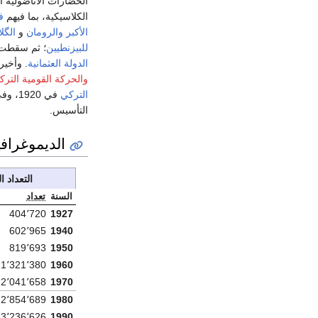
الحضارات الأناضولية ال
الكلاسيكية، بما فيهم
ف
الأكبر
والرومان
و
الگلا
للبيزنطيين
؛ ثم سقطت
الدولة العثمانية
. وأخيرا
والحركة القومية الترك
التركي
في 1920، وفي 1923 كعاصمة
التأسيس.
الديموغرافي
التعداد ا
السنة
تعداد
404٬720
1927
602٬965
1940
819٬693
1950
1٬321٬380
1960
2٬041٬658
1970
2٬854٬689
1980
3٬236٬626
1990