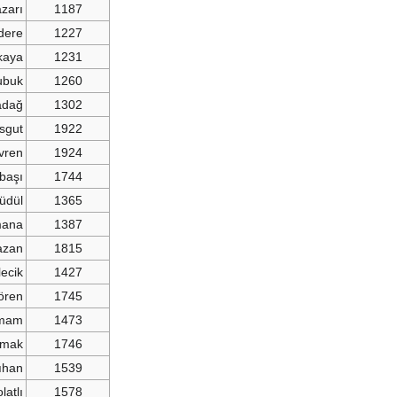
zarı
1187
dere
1227
kaya
1231
ubuk
1260
adağ
1302
sgut
1922
vren
1924
başı
1744
üdül
1365
mana
1387
azan
1815
lecik
1427
ören
1745
amam
1473
mak
1746
lıhan
1539
latlı
1578