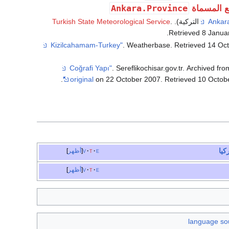
Ankara.Province
ع المسماة
Turkish State Meteorological Service
.
.
Retrieved
8 Janua
. Weatherbase
. Retrieved
14 Oc
. Sereflikochisar.gov.tr. Archived fr
.
original
on 22 October 2007
. Retrieved
10 Octob
كيا
e
t
v
أظهر
e
t
v
أظهر