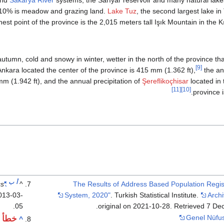
er 10% is meadow and grazing land.
Lake Tuz
, the second largest lake in 
ghest point of the province is the 2,015 meters tall Işık Mountain in the K
utumn, cold and snowy in winter, wetter in the north of the province tha
[9]
 Ankara located the center of the province is 415 mm (1.362 ft),
the ann
mm (1.942 ft), and the annual precipitation of
Şereflikoçhisar
located in 
[11]
[10]
province i
أ
ب
cs
"Area of regions (including lakes), km²"
^
"The Results of Address Based Population Regis
013-03-
System, 2020"
. Turkish Statistical Institute.
Arch
.
05
.
original on 2021-10-28
. Retrieved
7 De
Genel Nüfus
خطأ 
^