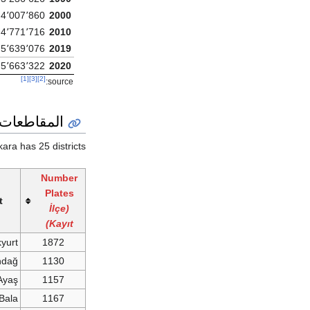
4٬007٬860
2000
4٬771٬716
2010
5٬639٬076
2019
5٬663٬322
2020
[1]
[3]
[2]
source:
المقاطعات
ara has 25 districts.
Number
Plates
t
(İlçe
Kayıt)
yurt
1872
ındağ
1130
Ayaş
1157
Bala
1167