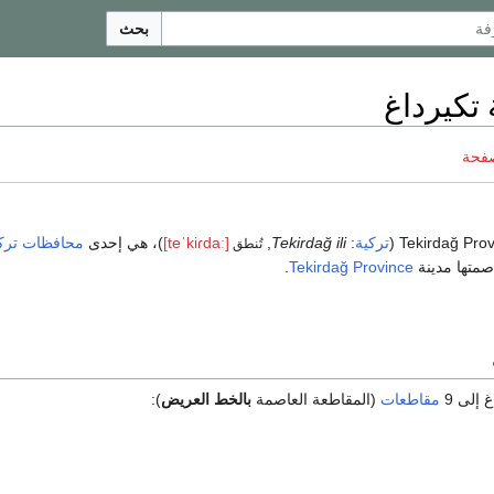
بحث
تكيرداغ
صفحة
تركية
:
Tekirdağ ili
,
[teˈkiɾdaː]
)، هي إحدى
محافظات
ترك
تُنطق
صمتها مدينة
Tekirdağ Province
.
إلى 9
مقاطعات
(المقاطعة العاصمة
بالخط العريض
):