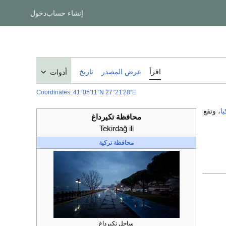
إنشاء حساب
دخول
اقرأ
عرض المصدر
تاريخ
أدوات
Coordinates
:
41°05′11″N
27°21′28″E
يا
، وتقع
محافظة تكيرداغ
Tekirdağ ili
محافظة تركية
ساحل تكيرداغ