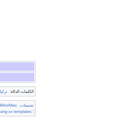
الكلمات الدالة:
تركيا
تصنيفات
:
MiniAtlas
Lang-xx templates