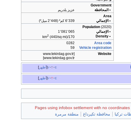
Government
• المحافظة
عزيز يلدريم
Area
• الإجمالي
6٬339 كم² (2٬448 ميل²)
Population
(2020)
• الإجمالي
1٬081٬065
2
• Density
(440/sq mi)
170/km
0282
Area code
59
Vehicle registration
[www.tekirdag.gov.tr
Website
www.tekirdag.gov.tr]
e
t
v
أظهر
e
t
v
أظهر
Pages using infobox settlement with no coordinates
ات تركيا
محافظة تكيرداغ
منطقة مرمرة