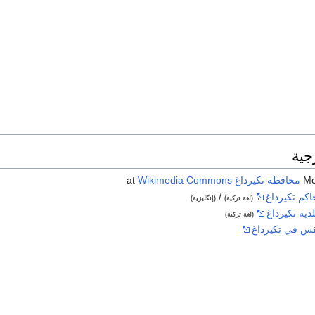
جية
محافظة تكيرداغ
at
Wikimedia Commons
اكم تكيرداغ
/
(لغة تركية)
(إنگليزية)
دية تكيرداغ
(لغة تركية)
س في تكيرداغ