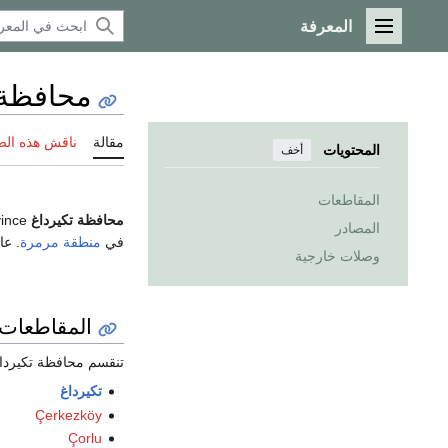
المعرفة
القائمة الرئيسية
محافظة 
مقالة
ناقش هذه ال
المحتويات
أخف
المقاطعات
محافظة تكيرداغ
Tekirdağ Province (
المصادر
في
منطقة مرمرة
. عا
وصلات خارجية
المقاطعات
تنقسم محافظة تكيرداغ 
تكيرداغ
Çerkezköy
Çorlu