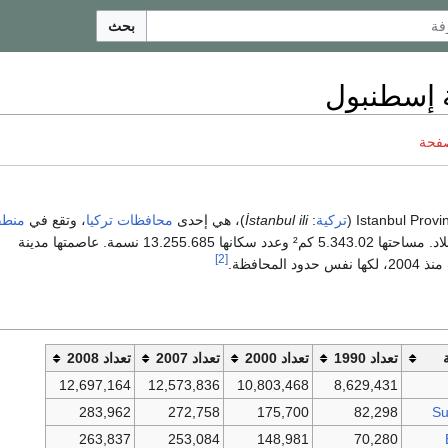
بحث
 إسطنبول
صفحة
تركية
:
İstanbul ili
)، هي إحدى
محافظات
تركيا
، وتقع في
منطق
سكانها 13.255.685 نسمة. عاصمتها مدينة
[2]
ود المحافظة.
تعداد 1990
تعداد 2000
تعداد 2007
تعداد 2008
12,697,164
12,573,836
10,803,468
8,629,431
283,962
272,758
175,700
82,298
Su
263,837
253,084
148,981
70,280