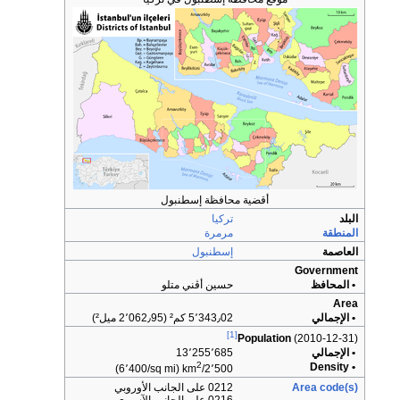
أقضية محافظة إسطنبول
البلد
تركيا
المنطقة
مرمرة
العاصمة
إسطنبول
Government
• المحافظ
حسين أڤني متلو
Area
• الإجمالي
5٬343٫02 كم² (2٬062٫95 ميل²)
[1]
Population
(2010-12-31)
• الإجمالي
13٬255٬685
2
• Density
(6٬400/sq mi)
2٬500/km
Area code(s)
0212 على الجانب الأوروبي