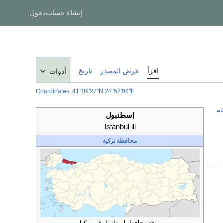
إنشاء حساب
دخول
اقرأ
عرض المصدر
تاريخ
أدوات
Coordinates
:
41°09′27″N
28°52′06″E
ة
إسطنبول
İstanbul ili
محافظة
تركية
موقع محافظة إسطنبول في تركيا