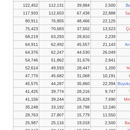
122,452
112,131
39,884
2,500
Be
117,933
112,653
67,438
22,888
Sa
80,911
76,855
48,466
22,125
75,423
70,683
37,502
13,523
Ç
68,219
63,293
28,810
2,239
64,911
62,492
45,557
21,143
Ar
64,376
62,247
44,530
26,049
54,746
51,862
31,676
2,841
52,614
49,593
28,447
1,200
Y
47,770
45,682
31,068
10,191
45,575
44,287
35,860
22,394
Büyük
41,425
39,774
28,216
9,747
41,156
39,244
25,828
7,690
Mi
35,248
33,192
18,798
12,240
28,763
27,807
15,779
11,550
25,987
25,116
19,018
2,500
Ba