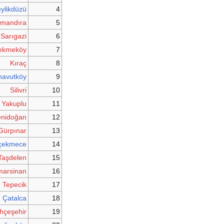
ylikdüzü
4
mandıra
5
Sarıgazi
6
ekmeköy
7
Kıraç
8
navutköy
9
Silivri
10
Yakuplu
11
enidoğan
12
Gürpınar
13
çekmece
14
Taşdelen
15
marsinan
16
Tepecik
17
Çatalca
18
hçeşehir
19