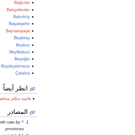
Bağcılar
Bahçelievler
Bakırköy
Başakşehir
Bayrampaşa
Beşiktaş
Beykoz
Beylikdüzü
Beyoğlu
Büyükçekmece
Çatalca
انظر أيضاً
قائمة حكام محاف
المصادر
wth rate by
^
provinces