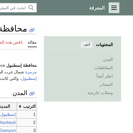
المعرفة
القائمة الرئيسية
محافظة
مقالة
ناقش هذه ال
المحتويات
أخف
المدن
محافظة إسطنبول
Istanbul Province (
المقاطعات
مرمرة
شمال غرب البلاد. مساحتها 5.343.02 كم² وعدد 
انظر أيضاً
إسطنبول
، والتي كانت منذ 2004، لكها نفس حد
المصادر
المدن
وصلات خارجية
الترتيب
المدينة
1
إسطنبول
ltanbeyli
2
Esenyurt
3