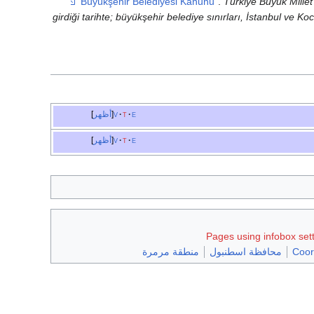
.
Türkiye Büyük Millet
girdiği tarihte; büyükşehir belediye sınırları, İstanbul ve Kocae
e
t
v
أظهر
e
t
v
أظهر
Pages using infobox set
Coor
محافظة اسطنبول
منطقة مرمرة