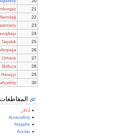
oğazköy
20
mburgaz
21
Alemdağ
22
adımköy
23
avuşbaşı
24
Taşoluk
25
elimpaşa
26
Orhanlı
27
Bolluca
28
Haraççı
29
ahçeköy
30
المقاطعات
أدالار
Arnavutköy
Ataşehir
Avcılar