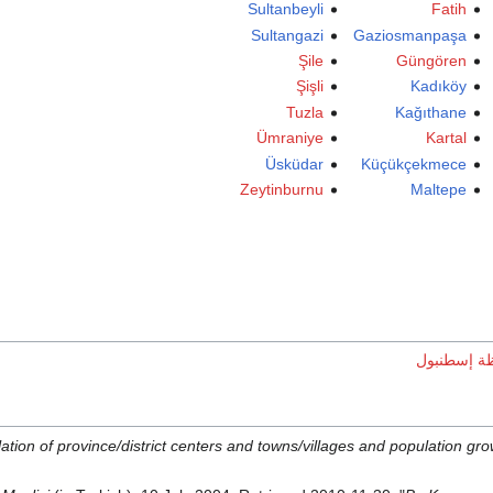
Sultanbeyli
Fatih
Sultangazi
Gaziosmanpaşa
Şile
Güngören
Şişli
Kadıköy
Tuzla
Kağıthane
Ümraniye
Kartal
Üsküdar
Küçükçekmece
Zeytinburnu
Maltepe
ظة إسطنبول
ation of province/district centers and towns/villages and population gro