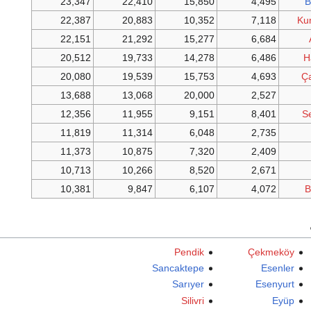
23,347
22,410
15,850
4,495
B
22,387
20,883
10,352
7,118
Ku
22,151
21,292
15,277
6,684
20,512
19,733
14,278
6,486
H
20,080
19,539
15,753
4,693
Ç
13,688
13,068
20,000
2,527
12,356
11,955
9,151
8,401
S
11,819
11,314
6,048
2,735
11,373
10,875
7,320
2,409
10,713
10,266
8,520
2,671
10,381
9,847
6,107
4,072
B
Pendik
Çekmeköy
Sancaktepe
Esenler
Sarıyer
Esenyurt
Silivri
Eyüp