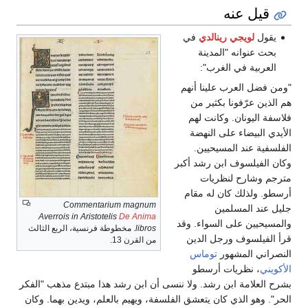
قيل عنه
يقول
لويجي رينالدي
في
بحث عنوانه "المدينة
العربية في الغرب":‏
"ومن فضل العرب علينا أنهم
هم الذين عرّفونا بكثير من
فلاسفة اليونان. وكانت لهم
الأيدي البيضاء على النهضة
الفلسفية عند المسيحيين.
وكان الفيلسوف ابن رشد أكبر
مترجم وشارح لنظريات
أرسطو. ولذلك كان له مقام
Commentarium magnum
جليل عند المسلمين
Averrois in Aristotelis
De Anima
والمسيحيين على السواء. وقد
libros
. مخطوطة فرنسية، الربع الثالث
قرأ الفيلسوف ورجل الدين
من القرن 13.
النصراني المشهور
توماس
الأكويني
، نظريات أرسطو
بشرح العلامة ابن رشد. ولا ننسى أن ابن رشد هذا مبتدع مذهب "الفكر
الحر". وهو الذي كان يتعشق الفلسفة، ويهيم بالعلم، ويدين بهما. وكان