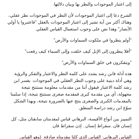
إلى اعتبار الموجودات والنظر بها وبيان دلالتها.
الشرع دعا إلى اعتبار الموجودات لأن النظر في الموجودات نظر عقلي،
وهناك أكثر من آية تشير إلى اعتبار الموجودات بالعقل "فاعتبروا يا أولي
الأبصار" وهذا نص على وجوب استعمال القياس العقلي.
"أولم ينظروا في ملكوت السماوات والأرض"
"أفلا ينظرون إلى الإبل كيف خلقت وإلى السماء كيف رفعت"
"ويتفكرون في خلق السماوات والأرض"
هذه أدلة فابن رشد يشدد على كلمة النظر والاعتبار والتفكر والرؤية
وهي أدلة دينية على وجوب النظر العقلي في الموجودات. يفسر ابن
رشد كلمة الاعتبار فيقول أننا من مقدمات معلومة نستنتج نتيجة
مجهولة، أي من مقدمة كبرى فمقدمة صغرى نستنتج نتيجة، إذا سلمنا
بالمقدمات الكبرى والصغرى ينتج عنها بالضرورة نتيجة، وبهذا الشكل
سوّغ ابن رشد دراسة المنطق.
التمييز بين أنواع الأقيسة، البرهاني قياس لمقدمتان سابقتان مثل، كل
إنسان فان..سقراط إنسان.. إذن سقراط فان.
القياس البرهاني: القياس الذي كلتا مقدمتاه صادقة. (وهو القياس