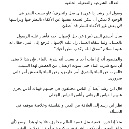
- العدالة الشرعية والفضيلة الخلقية
ويقول ابن رشد إذا غوى (أي ضل وانحرف) غاو بسبب النظر في
الوجود لا يمكن أن ننكر الصنعة نفسها عن الأكفاء بالنظر فيها ودراستها
لأن بعض غير الأكفاء للنظر قد أخطئ.
سأل أحدهم النبي (ص) عن حل لإسهال أخيه فأشار عليه الرسول
بالعسل، ولما سقاه العسل زاد عليه الإسهال فرجع إلى النبي، فقال له
عليه السلام "صدق الله وكذب بطن أخيك".
والمقصود أنه إذا مات أحد ما بسبب أنه شرق بالماء، فإن هذا لا يعني
أن نمنع شرب الماء حتى يموت الإنسان من العطش لهذا السبب،
فالموت عن الماء بالشرق أمر عارض، وعن الماء بالعطش أمر ذاتي
ضروري.
قال ابن رشد أيضا أن الناس مختلفون في جبلتهم فهناك أناس يجري
عليهم القياس البرهاني وأناس القياس الجدلي.
نظر ابن رشد إلى العلاقة بين الدين والفلسفة وخلاصة موقفه في
المسألة:
مثلا إذا قررنا قضية مثل قضية العالم مخلوق، فلا يخلو هذا الوضع (أي
خلق الوجود) أن يكون الشرع قد سكت عنه أو قال قولا ما. اليقين