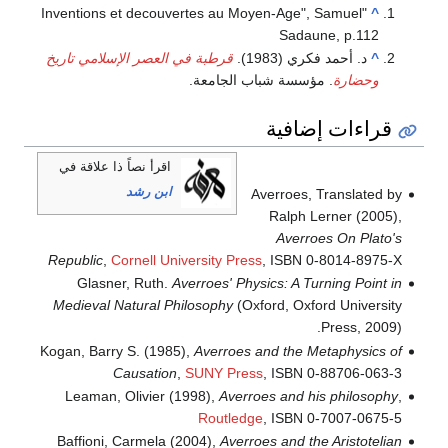
"Inventions et decouvertes au Moyen-Age", Samuel
^
Sadaune, p.112
^
د. أحمد فكري (1983).
قرطبة في العصر الإسلامي تاريخ
وحضارة
. مؤسسة شباب الجامعة.
قراءات إضافية
اقرأ نصاً ذا علاقة في
ابن رشد
Averroes, Translated by
Ralph Lerner (2005),
Averroes On Plato's
Republic
,
Cornell University Press
, ISBN 0-8014-8975-X
Glasner, Ruth.
Averroes' Physics: A Turning Point in
Medieval Natural Philosophy
(Oxford, Oxford University
Press, 2009).
Kogan, Barry S. (1985),
Averroes and the Metaphysics of
Causation
,
SUNY Press
, ISBN 0-88706-063-3
Leaman, Olivier (1998),
Averroes and his philosophy
,
Routledge
, ISBN 0-7007-0675-5
Baffioni, Carmela (2004),
Averroes and the Aristotelian