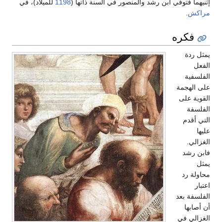
إثنيهما فتوفي ابن رشد والمنصور في السنة ذاتها (
1198
للميلاد)، في
مراكش
.
فكره
يمثل ردة
الفعل
الفلسفية
على الهجمة
القوية على
الفلسفة
التي أقدم
عليها
الغزالي.
فابن رشد
يمثل
محاولة رد
اعتبار
الفلسفة بعد
أن أصابها
الغزالي في