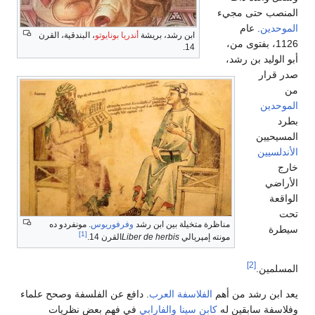
المنصب حتى مجيء
الموحدين
. عام
ابن رشد، بريشة
أندريا بونايوتو
، البندقية، القرن
1126، بفتوى من،
14.
أبو الوليد بن رشد،
صدر قرار
من
الموحدين
بطرد
المسيحيين
الأندلسيين
خارج
الأراضي
الواقعة
تحت
مناظرة متخيلة بين ابن رشد
وفرفوريوس
. مونفردو ده
سيطرة
[1]
مونته إمپريالي
Liber de herbis
القرن 14.
[2]
المسلمين.
يعد ابن رشد من أهم
الفلاسفة
العرب
. دافع عن الفلسفة وصحح علماء
وفلاسفة سابقين له
كابن سينا
والفارابي
في فهم بعض نظريات