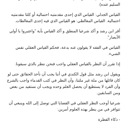
السليم عنده)
القياس الجدلي: القياس الذي إحدى مقدمتيه احتمالية أو كلتا مقدمتيه
احتمالية. القياس المغالطي: هو القياس الذي فيه إحدى المغالطات.
أقر ابن رشد و أكد شرعيا المنطق و أكد القياس بآية "واعتبروا يا أولي
الأبصار".
القياس في الفقه لا يقولون عنه بدعة، فحكم القياس العقلي نفس
الشيء.
إذا تقرر أن النظر بالقياس العقلي واجب فنحن ننظر بالذي سبقونا.
ويقول ابن رشد مثل قول الكندي في أننا يجب أن نأخذ الحقائق حتى لو
كان قائلها من ملة غير ملتنا، وأن النظر في كتب القدماء واجب بالشرع
وأن الفرد لا يستطيع أن يحصل العلم وحده ويجب أن نستفيد من بعض
ومن السابقين.
شرعيا أوجب النظر العقلي في القضايا التي توصل إلى الله وينبغي أن
تتوافر في من ينظر بهذه العلوم أمرين:
- ذكاء الفطرة