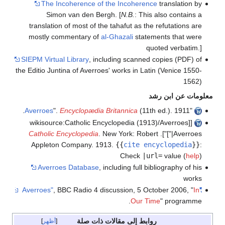
The Incoherence of the Incoherence
translation by
Simon van den Bergh. [
N.B.
: This also contains a
translation of most of the tahafut as the refutations are
mostly commentary of
al-Ghazali
statements that were
quoted verbatim.]
SIEPM Virtual Library
, including scanned copies (PDF) of
the Editio Juntina of Averroes' works in Latin (Venice 1550-
1562)
معلومات عن ابن رشد
Averroes
".
Encyclopædia Britannica
(11th ed.). 1911.
"
[[wikisource:Catholic Encyclopedia (1913)/Averroes
Catholic Encyclopedia
. New York: Robert
"|Averroes]"].
Appleton Company. 1913.
{{
cite encyclopedia
}}
:
Check
|url=
value (
help
)
Averroes Database
, including full bibliography of his
works
, BBC Radio 4 discussion, 5 October 2006, "
In
"Averroes"
Our Time
" programme.
روابط إلى مقالات ذات صلة
أظهر