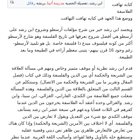
ابن رشد، تفصيلة الجصية
مدرسة أثينا
بريشة
رفائل
كتابه تهافت
الفلاسفة
ووضع هذا الجهد في كتابه تهافت التهافت.
ويجسد ابن رشد خير من شرح مؤلفات أرسطو وشروح ابن رشد على
أرسطو هي أفضل شروح نعرفها في تاريخ الفلسفة وهو شارح لأرسطو
أكثر من كونه فيلسوف مبدع ذا فلسفة خاصة. بل هو تلميذ لأرسطو-
رغم وجود 16 قرن بينهم- يتبنى معظم آراءه في الطبيعة وما بعد
الطبيعة.
قدم ابن رشد نظرية أو موقف متميز وخاص ومهم في مسألة العلاقة
بين الشريعة والحكمة أي بين الدين والفلسفة وذلك في كتاب (فصل
المقال وتقرير ما بين الشريعة والحكمة من الاتصال). وسنتكلم عن
القسم الثالث من المتعلق بالعلاقة بين الدين والفلسفة. وهذه المسألة
شغلت جميع الفلاسفة من الكندي، الفارابي، الغزالي، ابن سينا، وابن
رشد. والغزالي وحده أعتقد أنه الفلاسفة يخرجون من الدين عندما
كفرهم في الثلاث قضايا وبدعهم في سبعة عشر.ابن رشد يستأنف
موقف الكندي مع شيء من التعديل ويقول لا تعارض بين الدين
والفلسفة. أي لا اختلاف بين الأمرين (الشريعة والحكمة) وإذا كان هناك
من تعارض فالتعارض ظاهري بين ظاهر نص ديني وقضية عقليه
ونستطيع حله بالتأويل وفقا لقواعد وأساليب اللغة العربية. عندما ننظر