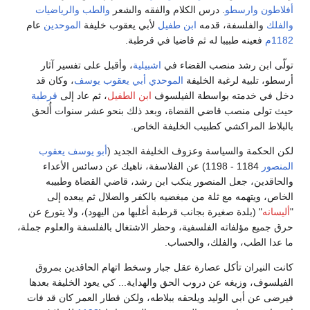
أفلاطون
وارسطو
. درس الكلام والفقه والشعر
والطب
والرياضيات
والفلك
والفلسفة، قدمه
ابن طفيل
لأبي يعقوب خليفة
الموحدين
عام
1182م
فعينه طبيبا له ثم قاضيا في قرطبة.
تولّى ابن رشد منصب القضاء في
اشبيلية
، وأقبل على تفسير آثار
أرسطو، تلبية لرغبة الخليفة
الموحدي
أبي يعقوب يوسف
، وكان قد
دخل في خدمته بواسطة الفيلسوف
ابن الطفيل
، ثم عاد إلى
قرطبة
حيث تولى منصب قاضي القضاة، وبعد ذلك بنحو عشر سنوات أُلحق
بالبلاط المراكشي كطبيب الخليفة الخاص.
لكن الحكمة والسياسة وعزوف الخليفة الجديد (
أبو يوسف يعقوب
المنصور
1184 - 1198) عن الفلاسفة، ناهيك عن دسائس الأعداء
والحاقدين، جعل المنصور ينكب ابن رشد، قاضي القضاة وطبيبه
الخاص، ويتهمه مع ثلة من مبغضيه بالكفر والضلال ثم يبعده إلى
"
أليسانه
" (بلدة صغيرة بجانب قرطبة أغلبها من اليهود)، ولا يتورع عن
حرق جميع مؤلفاته الفلسفية، وحظر الاشتغال بالفلسفة والعلوم جملة،
ما عدا الطب، والفلك، والحساب.
كانت النيران تأكل عصارة عقل جبار وسخط اتهام الحاقدين بمروق
الفيلسوف، وزيغه عن دروب الحق والهداية... كي يعود الخليفة بعدها
فيرضى عن أبي الوليد ويلحقه ببلاطه، ولكن قطار العمر كان قد فات