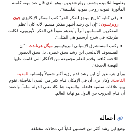
يعلمهما لتلاميذه بشغف وولع شديدين، وهو الذي قال عند موته كلمته
المأثورة: تموت روحي بموتِ الفلسفة".‏
وفي كتابه "تاريخ موجز للفكر الحر" كتب المفكر الإنكليزي
جون
روبرتسون
: "إن ابن رشد أشهر مفكر مسلم، لأنه كان أعظم
المفكرين المسلمين أثراً وأبعدهم نفوذاً في الفكر الأوروبي، فكانت
طريقته في شرح أرسطو هي المثلى".‏
وكتب المستشرق الإسباني البروفيسور
ميگل هرناندث
: "إن
الفيلسوف الأندلسي ابن رشد سبق عصره، بل سبق العصور
اللاحقة كافة، وقدم للعلم مجموعة من الأفكار التي قامت عليها
النهضة الحديثة".‏
ورأى هرنانديز أن ابن رشد قدم رؤية أكثر شمولاً وإنسانية
للمدينة
الفاضلة
. وكان يرى أن في الإمكان قيام كثير من المدن الفاضلة، تقوم
بينها علاقات سلمية فاضلة -والمدينة هنا تكاد تعني الدولة تماماً- واعتقد
أن قيام الحروب بين الدول هو نهاية العالم.‏
أعماله
وضع ابن رشد أكثر من خمسين كتاباً في مجالات مختلفة: