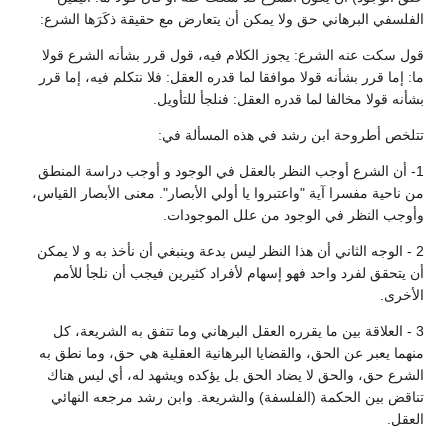
الفلسفي البرهاني حق ولا يمكن أن يتعارض مع حقيقة ذكَرَها الشرع:
قول سكت عنه الشرع: يجوز الكلام فيه، قول قرر بشأنه الشرع قولا
ما: إما قرر بشأنه قولا موافقا لما قدره العقل: فلا نتكلم فيه، إما قرر
بشأنه قولا مخالفا لما قدره العقل: فنلجأ للتأويل.
تتلخص أطروحة ابن رشد في هذه المسألة في:
1- أن الشرع أوجب النظر بالعقل في الوجود و أوجب دراسة المنطق
من ناحية مفسرا آية "واعتبروا يا أولي الأبصار". معنى الأبصار القياس،
وأوجب النظر في الوجود من علل الموجودات.
2 - الوجه الثاني أن هذا النظر ليس بدعة وينبغي أن نأخذ به و لا يمكن
أن يتحقق لفرد واحد فهو إسهام لأفراد كثيرين فيجب أن نلجأ للأمم
الأخرى.
3 - العلاقة بين ما يقرره العقل البرهاني وما تتفق به الشريعة، كل
منهما يعبر عن الحق، والقضايا البرهانية العقلية هي حق، وما نطق به
الشرع حق، والحق لا يضاد الحق بل يؤكده ويشهد له، أي ليس هناك
تناقض بين الحكمة (الفلسفة) والشريعة. وابن رشد مرجعه النهائي
العقل.