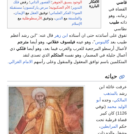
الأفكار
قاضي
الوجود يسبق الجوهر
؛
القصور الذاتي
؛ رفض
فلك
البارزة
التدوير
؛
الأم العنكبوتية
؛
مرض پاركنسون
؛
مستقبلة
القضاة في
الضوء
؛
الفكر العلماني
؛ توفيق
العقل
مع
الإيمان
،
زمانه، وهو
والفلسفة
مع
الدين
، وتوفيق
الأرسطوطلية
مع
ذاته
طبيب
الإسلام
نطاسي
تفوق على أساتذته حتى ان أستاذه
ابن زهر
قال عنه: "ابن رشد أعظم
طبيب بعد
گالينوس
"، وهو عينه
فيلسوف عقلاني
، وهو أيضا
مترجم
لأعمال أرسطو المرجعية للعرب والغرب فيما بعد، وهو أيضا
فلكي
ذي
أعمال جليلة في المضمار، وهو نفسه
المتكلم
الذي تصدى لنقد
المتكلمين باسم توافق المعقول والمنقول وعلى رأسهم
الامام الغزالي
.‏
حياته
عرفت عائلة ابن
رشد
بالمذهب
المالكي
، وجده
أبو
الوليد محمد
(توفي
1126) كان كبير
قضاة قرطبة تحت
حكم
المرابطين
،
وشغل والده ذات