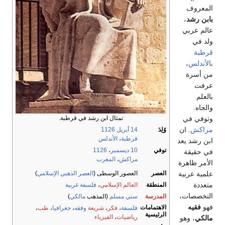
المعروف
بابن رشد
،
عالم عربي
ولد في
قرطبة
بالأندلس
،
من أسرة
عرفت
بالعلم
والجاه.
وتوفي في
تمثال ابن رشد في قرطبة.
مراكش
. ان
وُلِدَ
14 أبريل
1126
قرطبة
،
الأندلس
ابن رشد يعد
توفي
10 ديسمبر
،
1126
في حقيقة
مراكش
،
المغرب
الأمر ظاهرة
علمية عربية
العصر
العصور الوسطى (
العصر الذهبي الإسلامي
)
متعددة
المنطقة
العالم الإسلامي
،
فلسفة غربية
التخصصات،
المدرسة
سني مسلم
(المذهب
مالكي
)
فهو
فقيه
الاهتمامات
فلسفة
،
فكر
،
شريعة
وفقه
،
جغرافيا
،
طب
،
الرئيسية
رياضيات
،
الفيزياء
مالكي
، وهو