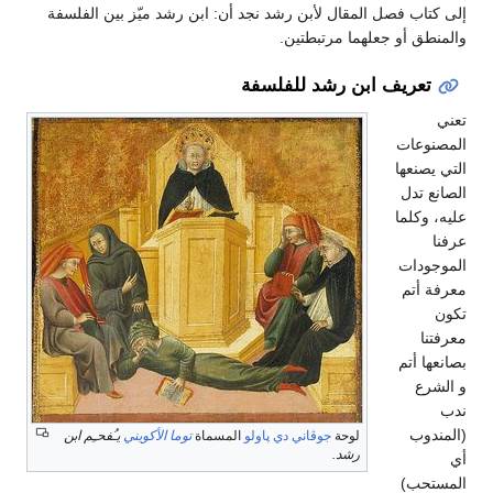
إلى كتاب فصل المقال لأبن رشد نجد أن: ابن رشد ميّز بين الفلسفة
والمنطق أو جعلهما مرتبطتين.
تعريف ابن رشد للفلسفة
تعني
المصنوعات
التي يصنعها
الصانع تدل
عليه، وكلما
عرفنا
الموجودات
معرفة أتم
تكون
معرفتنا
بصانعها أتم
و الشرع
ندب
(المندوب
لوحة
جوڤاني دي پاولو
المسماة
توما الأكويني
يـُفحـِم ابن
رشد.
أي
المستحب)