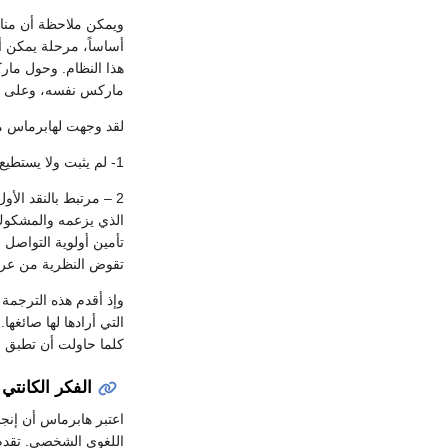
ويمكن ملاحظة أن مناق
أساساً، مرحلة يمكن أن
هذا النظام. وحول مار
ماركس نفسه، وعلى تركي
لقد وجهت لهابرماس مج
1- لم يثبت ولا يستطيع أن يثبت أولوية فعل التواصل على الفعل الاستراتيجي.
2 – مرتبط بالنقد الأ
الذي يزعمه والمشكوك 
تأمين أولوية التواصل 
تقوض النظرية من عرو
وإذ أقدم هذه الترجمة 
التي أرادها لها صائغها
كلما حاولت أن تطبق ن
الفكر الكانتي 
اللغوي الشخصي. تقدم ه