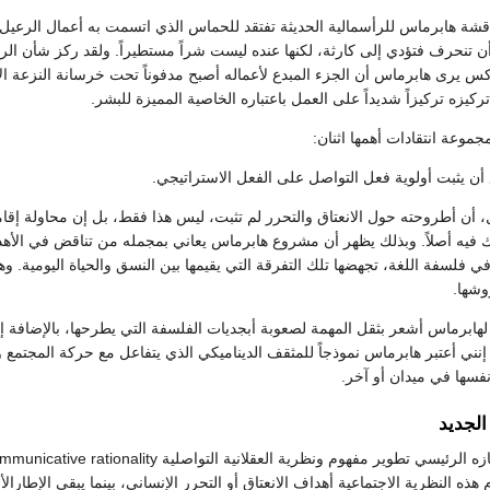
شة هابرماس للرأسمالية الحديثة تفتقد للحماس الذي اتسمت به أعمال الرعيل
 تنحرف فتؤدي إلى كارثة، لكنها عنده ليست شراً مستطيراً. ولقد ركز شأن الرعي
كس يرى هابرماس أن الجزء المبدع لأعماله أصبح مدفوناً تحت خرسانة النزعة ا
زه تركيزاً شديداً على العمل باعتباره الخاصية المميزة للبشر.
موعة انتقادات أهمها اثنان:
ول، أن أطروحته حول الانعتاق والتحرر لم تثبت، ليس هذا فقط، بل إن محاولة إقام
فيه أصلاً. وبذلك يظهر أن مشروع هابرماس يعاني بمجمله من تناقض في الأهد
في فلسفة اللغة، تجهضها تلك التفرقة التي يقيمها بين النسق والحياة اليومية. و
شها.
لهابرماس أشعر بثقل المهمة لصعوبة أبجديات الفلسفة التي يطرحها، بالإضافة إل
. إنني أعتبر هابرماس نموذجاً للمثقف الديناميكي الذي يتفاعل مع حركة المجتمع وال
فسها في ميدان أو آخر.
الجديد
ذه النظرية الاجتماعية أهداف الانعتاق أو التحرر الإنساني، بينما يبقى الإطارال