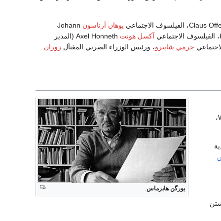
يوهان أرناسون
Johann
آكسل هونت
Axel Honneth (المدير
جرمي شاپيرو
، ورئيس الوزراء الصربي المغتاَل
زوران
دية
س
يورگن هابرماس
.
Wit،أوستن