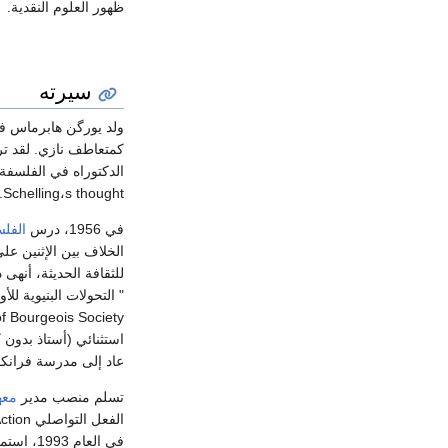
ظهور العلوم النقدية.
سيرته
ولد يورگن هابرماس 
كمتعاطف نازي. لقد تربى
Schelling،s thought. كان من بين لجنة أطروحته
في 1956، درس
الفل
للثقافة الحديثة، أنه
استثنائي (أستاذ بدو
عاد إلى مدرسة فرانكف
تسلم منصب مدير
معه
في العا