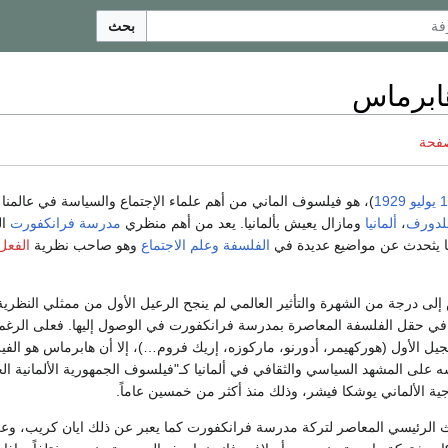
بحث
ابرماس
صفحة
وليو
1929
)، هو فيلسوف الماني من أهم علماء الإجتماع والسياسة في عالمنا
لدورف
،
ألمانيا
ومازال يعيش بألمانيا. يعد من أهم منظري
مدرسة فرانكفورت
ال
 يثحدث عن مواضيع عديدة في
الفلسفة
وعلم الاجتماع
وهو صاحب نظرية
الفعل
ى درجة من الشهرة والتأثير العالمي لم ينجح الرعيل الأول من ممثلي النظرية 
 في حقل الفلسفة المعاصرة بمدرسة فرانكفورت في الوصول إليها. فعلى الرغ
لجيل الأول (هوركهيمر، أدورنو، ماركوزه، إريك فروم…)، إلا أن هابرماس هو ال
 على المشهد السياسي والثقافي في ألمانيا كـ"فيلسوف الجمهورية الألمانية الج
ارجية الألماني يوشكا فيشر، وذلك منذ أكثر من خمسين عاماً.
ريث الرئيسي المعاصر لتركة مدرسة فرانكفورت كما يعبر عن ذلك ايان كريب، وع