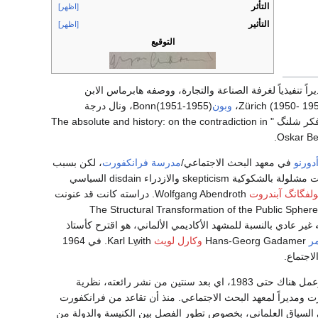
التأثر
[اظهر]
التأثير
[اظهر]
التوقيع
نست هابرماس كان مديراً تنفيذياً لغرفة الصناعة والتجارة، ووصفه هابرماس الابن
وبون
(Bonn(1951-1955، ونال درجة
الدكتوراه في الفلسفة من بون في 1954 مع أطروحته " المعنونة المطلق والتاريخ؛ حول التناقض في فكر شلنگ " The absolute and history: on the contradiction in
دورنو
في معهد البحث الاجتماعي/
مدرسة فرانكفورت
، لكن بسبب
الخلاف بين الإثنين على أطروحته، بالإضافة إلى اعتقاده الخاص أن مدرسة فرانكفورت كانت قد أَصبحت مشلولة بالشكوكية skepticism والازدراء disdain السياسي
لفگانگ آبندروت
Wolfgang Abendroth. دراسته كانت قد عنونت
: تساؤلات ضمن أصناف المجتمع البرجوازي" The Structural Transformation of the Public Sphere: an Inquiry into a
لك الفترة كان تحركه غير عادي بالنسبة للمشهد الأكاديمي الألماني، هو اقترح كأستاذ
ر
Hans-Georg Gadamer
وكارل لويث
Karl Lِwith. في 1964
اجتماع.
) في 1971، وعمل هناك حتى 1983، اي بعد سنتين من نشر رائعته، نظرية
ماس إلى كرسيه في فرانكفورت ومديراً لمعهد البحث الاجتماعي. منذ أن تقاعد من فرانكفورت
دين في السياق العلماني، بخصوص تطور الفصل بين الكنيسة والدولة من