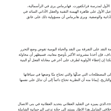
 الأول لمدرسة فرانكفورت. فهابرماس يرى في الرأسمالية،
ل الأول على ظاهرة الهيمنة التقنية والعقل الأداتي السائد في
لأداتية والوصفية. ويرى هابرماس أن مسؤولية ذلك على عاتق
ة النقد على التفرقة بين النقد والحياة اليومية تقوض وضع التحرر
اف، فإن أخذنا مشروعه الأكبر بأوضح معانيه، فسيظهر أن محاولة
هكذا إن إعطاء الأولوية لطرف على آخر في معادلة الفعل أو البنية
ى المصطلحات التي صكّها والتي تحتاج منّا وضعها في سياقاتها
تاريخ، إيمانا منه أن النظرية تحتاج دائماً إلى أن تدلل على نفسها
اعتبر هابرماس أن إنجازه الرئيسي تطوير مفهوم ونظرية العقلانية التواصلية communicative rationality،الذي يميزه عن التقليد العقلاني بتحديد العقلانية في بنى الاتصال
أخلاقي الشامل.هذا الإطار يستند إلى حجّة تدعى البرجماتية الشاملة