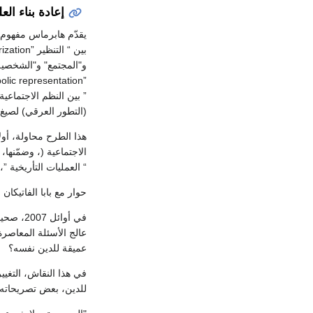
إعادة بناء الع
و"المجتمع" و"الشخصية")
(التطور العرقي) لصيغ ا
هذا الطرح محاولة، أول
الاجتماعية (، وضمّنها،
“ العمليات التأريخية 
حوار مع بابا الفاتيكان
ب
عالج الأسئلة المعاصرة
عميقة للدين نفسه؟
في هذا النقاش، التغيي
للدين، بعض تصريحاته كانت مدهشة، في