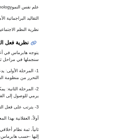
علم نفس النموdevelopment psychology لجين بياجيه Piaget ولورانس كولبيرج Kohlberg
التقاليد البراجماتية الأمريكيِة gmatist
نظرية النظم الاجتماعي
نظرية فعل ال
سنجملها في مراحل ثل
1- المرحلة الأولى: ي
التحرر من منظومة الف
2- المرحلة الثانية: 
يرمي للوصول إلى الفه
3- يترتب على فعل التواصل الأولية عدة أمور:
أولاً، العقلانية بهذا ا
ثانياً، ثمة نظام أخلا
إليها -حسب هابرماس-