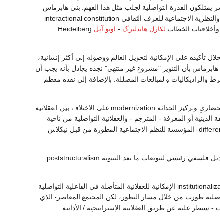
ل، وأن البشر يمتلكون القدرة التواصلية لجلب مثل هذا الفهم. بنى هابرماس
إطارا خارج فلسفة الفعل الخطابي لودفيج ويتجينستين Wittgenstein، وأوستن، وجون سيرل Searle، والنظرية الاجتماعية للعرف الثقافي interactional constitution
لكارل هايدلبرگ
-
اوتو آپل
Heidelberg
كانت Kant والتنوير Enlightenment والاشتراكية الديمقراطية democratic socialism من خلال تأكيده على الإمكانية لتحويل العالم ووصوله إلى أكثر إنسانية،
 هابرماس بأن التنوير "مشروع غير منتهي" نجده يجادل بأنه يجب أن
 والراديكاليات والمبالغات المضللة. بالإضافة إلى نقده معظم
في سياق علم الاجتماع، مساهمة هابرماس الرئيسية كانت تطويرالنظرية الشاملة للتطور الاجتماعي الحضاريِ وتركيز الحداثة modernization على الاختلاف بين العقلانية
لدينية أو المعرفة - المترجم - والعقلانية التواصلية من ناحية
إستراتيجية /العقلانية الأداتية. هذا يتضمن نقد من وجهة نظر صريحة لنظرية التفاضل أو التمايز differentiation- المؤسسة للنظم الاجتماعية المطورة من قبل نيكلاس
دفاعه عن الحداثة والمجتمع المدني modernity and civil society كان مصدر إلهام للآخرين، واعتبر كبديل فلسفي رئيسي لتنويعات ما بعد البنيوية poststructuralism.
رأى هابرماس في العقلانية، والأنسنة humanization، ودمقرطة المجتمع من الناحية المؤسساتية institutionalization الإمكانية للعقلانية المتأصلة في الفاعلية التواصلية
 الفاعلية التواصلية طورت من خلال مسار التطور، لكن المجتمع المعاصر- الذي
 سيطر عليه عن طريق العقلانية الإستراتيجيِة / الأداتية.