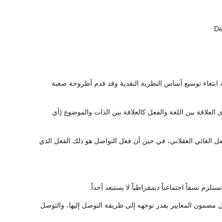
بخاصة في" نظرية فعل التواصل" (1984-1987) إلى فلسفة اللغة ابتغاء توسيع أساس التظرية النقدية وقد قدم أطروحة صعبة
 العلاقة بين اللغة والفعل كالعلاقة بين الذات والموضوع (أي
فعل الغائي العقلاني، في حين أن فعل التواصل هو ذلك الفعل الذي
تلزم نسقاً اجتماعياً ديمقراطياً لا يستبعد أحداً.
يل مضمون المعايير بقدر توجهه إلى طريقة التوصل إليها، والتوصل