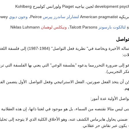
American pra
لتشارلز ساندرز پيرس
Peirce،
وجون ديوي
Dewey
ةِ
لتالكوت بارسونز
Talcott Parsons،
ونيكلس لوهمان
Niklas Luhmann
تواصل
يتوجه هابرماس في أعماله الأخيرة و
اث:
دعو إلى ضرورة التحررمما يدعوه "بفلسفة الوعي" التي يعني بها الفلسفة التي ترى
كر التجريبي).
يمكن أن يتخذ الفعل صورتين، الفعل الاستراتيجي وفعل التواصل. الأول يتضمن ال
م.
لمعنى ليس مثالا نقتنصه من السماء، بل هو موجود في لغتنا ذاتها، إن هذه العقلانية تس
قي ضمني يحاول هابرماس الكشف عنه، وهو الأخلاق الكلية الذي لا يتوجه إلى تحل
 يكون عبر نقاش حر عقلاني.