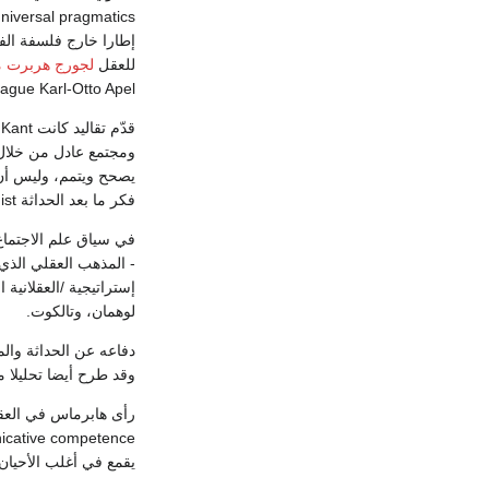
للعقل
لجورج هربرت م
eague Karl-Otto Apel.
ومجتمع عادل من خلال إ
يصحح ويتمم، وليس أن 
فكر ما بعد الحداثة postmodernist.
- المذهب العقلي الذي 
لوهمان، وتالكوت.
وقد طرح أيضا تحليلا مؤ
يقمع في أغلب الأحيان 