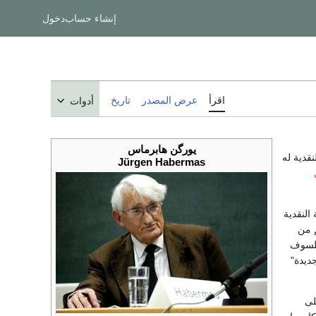
إنشاء حساب
دخول
اقرأ
عرض المصدر
تاريخ
أدوات
يورگن هابرماس
نقدية له
Jürgen Habermas
النقدية
م من
فيلسوف
ديدة"
لى