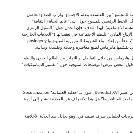
Reconstructiv لهدف مزدوج: لوضع “ نظرية عامة للمجتمع ” بين الفلسفة وعلم الاجتماع، ولرأب الصدع الحاصل
empirical . نموذج “ إعادة بناء العقلانية ” يمثّل الخيط الرئيسي للمسوح حول "بنى" عالم الحياة ("الثقافة"
تنشئة الاجتماعية). لهذا الهدف، فإن الجدل حول “ التمثيل الرمزي
) و“ إعادة الإنتاج المادي ” للنظم الاجتماعية في تعقيداتها (“ العلاقات الخارجية
” بين النظم الاجتماعية والبيئة). يجد هذا النموذج تطبيقاً، قبل كل شيء، في “ نظرية التطور الاجتماعي ”، بدءاً من إعادة بناء الشروط الضرورية للفيلوجينيا phylogeny
لتي يقسّمها هابرماس لصيغ معاصرة وحديثة وتقليدية وبدائية.
ل هابرماس من خلال التفاضل أو التمايز بين العالم الحيوي والنظم
ً، يحاول البعض عرض التوضيحات المنهجية حول “ تفسير الديناميكيات ”
في أوائل 2007، صحيفة إجناتيوس Ignatius نشرت حوارا بين هابرماس وبابا الفاتيكان بنيديكت السادس عشر Benedict XVI، عنون ب"جدلية العلمانية" Secularization.
بعد الميتافيزيقا؟ هل هذا الانحراف عن العقلانية يشير إلى أزمة
. تصريحات لعلماني صرف نصف قرن وهو يجادل ضد الحجّة الأخلاقية