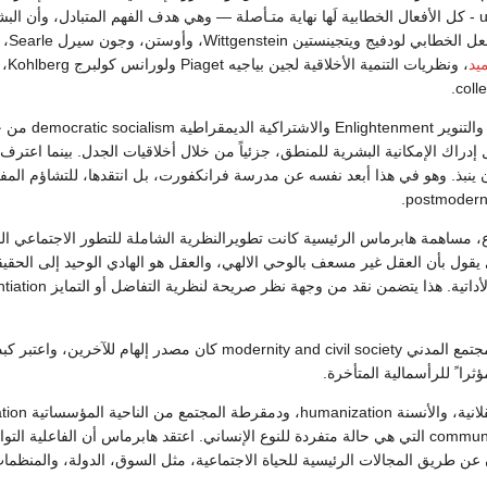
universal pragmatics - كل الأفعال الخطابية لَها نهاية متـأصلة — وهي هدف الفهم المتباد
يد
، ونظريات التنمية الأخلاقية لجين بياجيه Piaget ولورانس كولبرج Kohlberg، وأخلاقيات الخطاب
coll
قدّم تقاليد 
دراك الإمكانية البشرية للمنطق، جزئياً من خلال أخلاقيات الجدل. بينما اعترف
ينبذ. وهو في هذا أبعد نفسه عن مدرسة فرانكفورت، بل انتقدها، للتشاؤم المفرط
يقول بأن العقل غير مسعف بالوحي الالهي، والعقل هو الهادي الوحيد إلى الحقيقة ا
ثرا ً للرأسمالية المتأخرة.
communicative competence التي هي حالة متفردة للنوع الإنساني. اعتقد هابرماس أن
عن طريق المجالات الرئيسية للحياة الاجتماعية، مثل السوق، الدولة، والمنظمات -