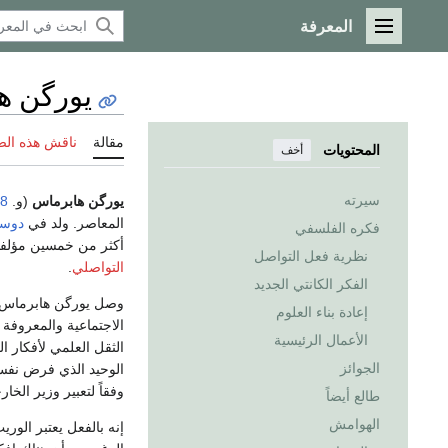
المعرفة
القائمة الرئيسية
يورگن ه
مقالة
ناقش هذه ال
المحتويات
أخف
سيرته
يورگن هابرماس
(و.
18 ي
المعاصر. ولد في
دوس
فكره الفلسفي
أكثر من خمسين مؤلفا
نظرية فعل التواصل
التواصلي
.
الفكر الكانتي الجديد
وصل يورگن هابرماس إل
إعادة بناء العلوم
الاجتماعية والمعروفة
الأعمال الرئيسية
الثقل العلمي لأفكار ا
الجوائز
الوحيد الذي فرض نفسه
وفقاً لتعبير وزير الخ
طالع أيضاً
الهوامش
إنه بالفعل يعتبر الو