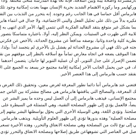
رمشتركة واضحة بينه وبين أسلافه، فإنه نحا بهذه المدرسة منحى مختلفاً. واذا 
ركهايمر وما ركوزه الاهتمام الشديد بحرية الإنسان مهما بعدت إمكانية وجود تلك
ابرماس أقل حماسا في هذا الجانب رغم وجوده. إنه يتحرر من التذبذب بين التف
يره بدلاً من ذلك على تحليل الفعل والبنى الاجتماعية، ولا جدال في انتماء هاب
بما بشكل غير متوقع ينتقد التقاليد الفكرية التي تنتمي إليها، الأمر الذي اتنهى به إ
بية التي ظهرت في الستينات. ويمكن النظر إليه، أولا، باعتباره متماسكا بتصور 
نظرية كلية واحدة.وثانيا، بوصفه مدافعاً عن مشروع الحداثة، بالأخص عن فكرتي
حجته في ذلك فهي أن مشروع الحداثة لم يفشل بل بالأحرى لم يتجسد ابداً ،ولذا، 
ن هذا الموقف يضعه في اتجاه معارض تماماً مع أسلافه بالنظر إلى موقفهم من نق
يتضمن الإصرار على جدل التنوير، أي أن عملية التنوير لها جانبان: يتضمن أحدهما 
عاد، في حين يحمل الجانب الآخر إمكانية إقامة مجتمع حر يسعد به الجميع على ال
تفتقد حسب هابرماس إلى هذا العنصر الأخير.
 فتعني عند هابرماس أننا دائما نطور المعرفة لغرض معين، وتحقيق ذلك الغرض ه
المعرفة، والمصالح التي يناقشها هابرماس هي مصالح مشتركة بين الناس جميعا
لمجتمع الإنساني، فيذهب هابرماس إلى أن العمل ليس وحده ما يميز البشر عن
أيضاً، فالعمل يؤدي إلى ظهور المصلحة التقنية، وهي المتمثلة في السيطرة على 
مصلحتنا. وتؤدي اللغة، وهي الوسيلة الأخرى التي يحوّل بواسطتها البشر بيئتهم إل
صلحة العملية" وهذه بدورها تؤدي إلى ظهور العلوم التأويلية. ويذهب هابرماس 
 إلى نوع ثالث من المصلحة وهي مصلحة الانعتاق والتحرر، وهذه الأخيرة تسعى
اصل في العناصر التي تشوههاعن طريق إصلاحها ومصلحة الانعتاق والتحرر تؤدي 