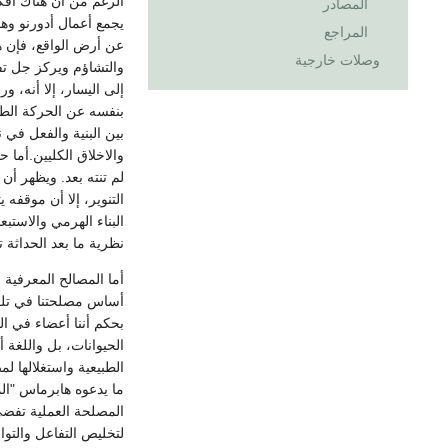
الرغم من أن هناك افكا
المصادر
يجمع أعمال أدورنو وهو
المراجع
عن أرض الواقع، فإن ه
وصلات خارجية
والتشاؤم ويركز جل تفك
إلى اليسار، إلا أنه، ور
بنفسه عن الحركة الطلا
بين البنية والفعل في 
والاخلاق الكليين.أما 
لم تنته بعد. ويظهر أ
التنوير، إلا أن موقفه 
البناء الهرمي والاستب
نظرية ما بعد الحداثة 
أما المصالح المعرفية
أساس مصلحتنا في تلك 
بحكم أننا أعضاء في ا
الحيوانات، بل واللغة 
الطبيعية واستغلالها ل
ما يدعوه هابرماس "الم
المصلحة العملية تفضي
لتخليص التفاعل والتو