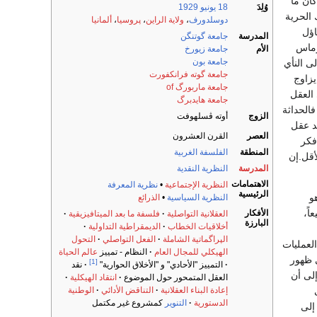
كان ما
وُلِدَ
18 يونيو
1929
 الحرية
دوسلدورف
،
ولاية الراين
،
پروسيا
،
ألمانيا
اؤل
المدرسة
جامعة گوتنگن
رماس
الأم
جامعة زيورخ
جامعة بون
لى النأي
جامعة گوته فرانكفورت
يزاوج
جامعة ماربورگ of
 العقل
جامعة هايدبرگ
فالحداثة
الزوج
أوته ڤسلهوفت
د عقل
العصر
القرن العشرون
فكر
المنطقة
الفلسفة الغربية
أقل.إن
المدرسة
النظرية النقدية
الاهتمامات
النظرية الإجتماعية
•
نظرية المعرفة
الرئيسية
و
النظرية السياسية
•
الذرائع
ً،
الأفكار
العقلانية التواصلية
فلسفة ما بعد الميتافيزيقية
البارزة
أخلاقيات الخطاب
الديمقراطية التداولية
الپراگماتية الشاملة
الفعل التواصلي
التحول
العمليات
الهيكلي للمجال العام
النظام - تمييز
عالم الحياة
ى ظهور
[1]
التمييز "الأحادي" و "الأخلاق الحوارية"
نقد
إلى أن
العقل المتمحور حول الموضوع
انتقاد الهيكلية
إعادة البناء العقلانية
التناقض الأدائي
الوطنية
الدستورية
التنوير
كمشروع غير مكتمل
إلى