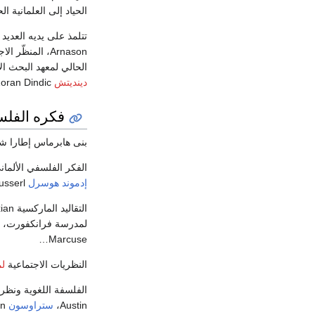
الحياد إلى العلمانية الحا
تتلمذ على يديه العديد من ال
Arnason، المنظّر الاجتماعي
الحالي لمعهد البحث ا
دينديتش
Zoran Dindic.
فكره الفل
بنى هابرماس إطارا شام
الفكر الفلسفي الألمان
إدموند هوسرل
Husserl،
لمدرسة فرانكفورت، و
Marcuse…
النظريات الاجتماعية
ل
الفلسفة اللغوية ونظريات الفعل 
Austin،
ستراوسون
Strawson،