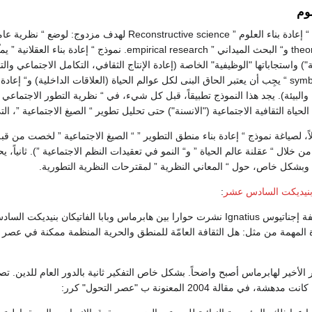
لوم
يقدّم هابرماس مفهوم “ إعادة بناء العلوم ” e science
بين “ التنظير ”theorization و“ البحث الميداني ” research
 واستجاباتها "الوظيفية" الخاصة (إعادة الإنتاج الثقافي، التكامل الاجتماعي وال
”symbolic representation “ يجِب أن يعتبر الحاق البنى لكل عوالم الحياة (العلاقات الداخلية
لحياة الثقافية الاجتماعية ("الانسنة") حتى تحليل تطوير “ الصيغ الاجتماعية ”، ا
اً، لصياغة نموذج “ إعادة بناء منطق التطوير ” “ الصيغ الاجتماعية ” لخصت من قب
 من خلال “ عقلنة عالم الحياة ” و“ النمو في تعقيدات النظم الاجتماعية ”). ثانيا
”، وبشكل خاص، حول “ المعاني النظرية ” لمقترحات النظرية التطورية.
نيديكت السادس عشر
:
 المهمة من مثل: هل الثقافة العامّة للمنطق والحرية المنظمة ممكنة في عصر ما 
ر الأخير لهابرماس أصبح واضحاً. بشكل خاص التفكير ثانية بالدور العام للدين
 مقالة 2004 المعنونة ب "عصر التحول" كرر: