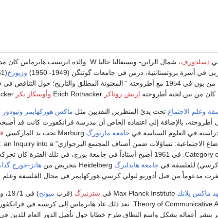
في
دسلدورف
، شمال الراين- ويستفاليا حاليا W. والده اير
 في أسرة بروتستانتية، درس في جامعات گوتنگن (1949- 1950)
وزيورخ
(Zürich (1950- 1951،
إريش روتاكر
Erich Rothacker
وأوسكار بكر
Oskar Becker.
سفة
وعلم الاجتماع
تحت يديّ المنظرين النقديين مثل
ماكس هوركهايمر
وتيودور أ
ى دراسته في العلوم السياسة في
جامعة ماربورگ
Marburg تحت يد الماركسي
ڤو
" التحولات البنيوية للأوضاع الاجتماعية
Category of Bourgeois Society. في 1961 أصبح أستاذاً في جامعة بورج، في ت
ن كرسي) للفلسفة في
جامعة هايدلبرگ
Heidelberg بتحريض من
هانز-جورج گدام
رت مدعوماً من قبل أدورنو لتولي كرسي هوركهايمر في مجال الفلسفة وعلم ال
د ماكس پلانك
Max Planck Institute في
شترنبرگ
(قرب
ميونخ
الفعل التواصلي Theory of Communicative Action. بعد ذلك عاد هابر
م 1993، استمر بنشر أعماله بشكل واسع النطاق.طرح خطابا حول تأهيل الدور العام لل