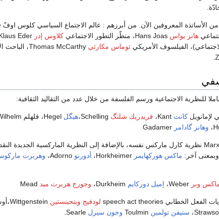
دّة.
أساتذة المعروفين الآن. من أبرزهم : عالم الاجتماع السياسي كلوس اوفّ Claus Offe، الفيلسوف الاجتماعي
هانز يواس
Hans Joas، منظّر التطور الاجتماعي
كلاوس إدر
Klaus Eder، الفيلسوف الاجتماعي
لاجتماعي)، الفيلسوف الأمريكي
توماس مكارثي
Thomas McCarthy، الباحث الاجتماعي
سفي
لا للنظرية الاجتماعية ورسم الفلسفة من خلال عدد من التقاليد الثقافية:
ي لإمانويل
كانت
Kant،
فريدريك شلنگ
Schelling،
هيگل
Hegel، فلهلم Wilhelm،
وهانز گادامر
Gadamer
التقاليد الماركسية Marxian نظرية كارل ماركس نفسه، بالإضافة إلى النظرية الماركسية الجديدة النق
بمعنى آخر:
ماكس هوركهايمر
Horkheimer،
أدورنو
Adorno،
وهربرت ماركو
ماكس وبر
Weber،
إميل دوركايم
Durkheim،
وجورج هربرت ميد
Mead
الخطابي speech act theories
لودفيج ويتجينستين
tgenstein
ستيفن تولمين
Toulmin
وجون سيرل
Searle.