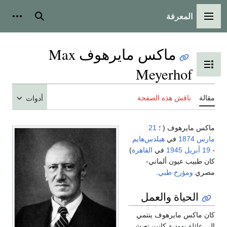
المعرفة
القائمة الرئيسية
بحث
أدوات
ماكس مايرهوف Max
تبديل عرض جدول المحتويات
Meyerhof
مقالة
ناقش هذه الصفحة
أدوات
ماكس مايرهوف ( ؛
21
مارس
1874
في
هيلدس‌هايم
-
19 أبريل
1945
في
القاهرة
)
كان طبيب عيون ألماني-
مصري
ومؤرخ طبي
.
الحياة والعمل
كان ماكس مايرهوف ينتمي
إلى عائلة يهودية كانت تعيش