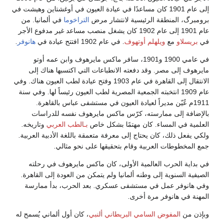
إلى عام 1901 كان مساعدًا في عيادة العيون في أوغشتاين وهيشت في
برومبرگ، المنطقة الرئيسية لانتشار مرض
التراخوما
في ألمانيا. من
عام 1901 إلى عام 1902 كان يشغل منصب مساعد غير مدفوع الأجر
في
بريسلاو
مع
ويلهلم أوتهوف
. في عام 1902 افتتح عيادة في
هانوفر
.
في عامي 1900 و1901، سافر ماكس مايرهوف وابن عمه أوتو
مايرهوف إلى مصر. وقد دفعته الانطباعات التي اكتسبها هناك إلى
الانتقال إلى القاهرة في عام 1903 وفتح عيادة لطب العيون هناك. وفي
عام 1909 انتخبته الجمعية المصرية لطب العيون رئيساً لها. وفي سنة
1911م عُيّن مديراً لعيادة العيون في مستشفى عباس بالقاهرة.
بالإضافة إلى ممارسته، كرّس ماكس مايرهوف نفسه للدراسات
العلمية في المساء. كان مهتمًا بشكل خاص
بـالطب العربي
وتاريخه.
ولكي يفعل ذلك، كان يحتاج إلى معرفة متعمقة باللغة الأدبية العربية.
جمع المخطوطات العربية وقام بتحقيقها على نحو مثالي.
في بداية الحرب العالمية الأولى، كان ماكس مايرهوف في رحلته
الصيفية السنوية إلى وطنه ألمانيا ولم يتمكن من العودة إلى القاهرة.
وفي هانوفر عمل في مستشفى عسكري. بعد الحرب، بدأ ممارسة
المهنة في هانوفر مرة أخرى.
وبإذن من
المفوض السامي البريطاني ألنبي
، كان أول ألماني يُسمح له