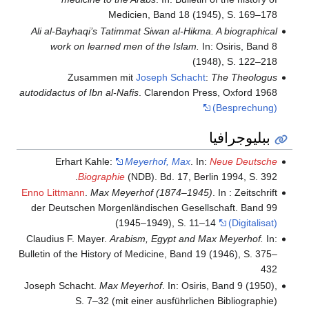
Medicien, Band 18 (1945), S. 169–178
Ali al-Bayhaqi’s Tatimmat Siwan al-Hikma. A biographical
work on learned men of the Islam.
In: Osiris, Band 8
(1948), S. 122–218
Zusammen mit
Joseph Schacht
:
The Theologus
autodidactus of Ibn al-Nafis
. Clarendon Press, Oxford 1968
(Besprechung)
ببليوجرافيا
Erhart Kahle:
Meyerhof, Max
. In:
Neue Deutsche
Biographie
(NDB). Bd. 17, Berlin 1994, S. 392.
Enno Littmann
.
Max Meyerhof (1874–1945)
. In : Zeitschrift
der Deutschen Morgenländischen Gesellschaft. Band 99
(1945–1949), S. 11–14
(Digitalisat)
Claudius F. Mayer.
Arabism, Egypt and Max Meyerhof.
In:
Bulletin of the History of Medicine, Band 19 (1946), S. 375–
432
Joseph Schacht.
Max Meyerhof
. In: Osiris, Band 9 (1950),
S. 7–32 (mit einer ausführlichen Bibliographie)