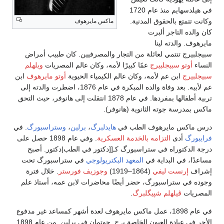
في هيلدسهايم منذ عام 1720
وكانت تتمتع بالحقوق المدنية.
ماكس مايرهوف
كان والده التاجر ألبرت
مايرهوف. والدته لينا
سبيجلبيرج تنتمي لعائلة من التجار والمصرفيين. كان طبيب أمراض
النساء
أوتو سبيجلبيرج
عمًا كبيرًا لأمه، وكان عالم المصريات
ويلهلم
سبيجلبيرج
ابن عم لأمه، وكان عالم الكيمياء الحيوية
أوتو مايرهوف
ابن
عم لأبيه. بعد وفاة والده المبكرة في عام 1876، اضطرت والدته إلى
تربية أطفالها بمفردها. في عام 1878 انتقلت إلى هانوفر، حيث التحق
ماكس بمدرسة جوته الثانوية (هانوفر).
درس ماكس مايرهوف الطب في
هايدلبرگ
،
برلين
،
وستراسبورگ
. في
فرايبورگ
أدى
التزامه بالخدمة العسكرية
. وفي عام 1898 حصل على
درجة الدكتوراه في ستراسبورگ كـ[[دكتور في الطب|دكتور. أصبح
مساعدًا، في البداية في
المعهد البكتريولوجي
في ستراسبورگ تحت
إشراف
إرنست ليفي
(1864–1919)
وجوزيف فورستر
. خلال فترة
وجوده في ستراسبورگ، حضر أيضًا محاضرات لابن عمه، أستاذ علم
المصريات
ڤيلهلم شپيگلبرگ
.
في عام 1898، عمل ماكس مايرهوف لعدة أشهر كمساعد غير مدفوع
الأجر في عيادة العيون الخاصة بـ ج. جوتمان في برلين. من عام 1898