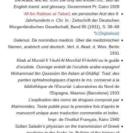
the Arabic text ed. from the only two known ms., with an
English transl. and glossary
. Government Pr. Cairo 1928
ʿAlī ibn Rabban at-Tabarī
, ein persischer Arzt des 9.
Jahrhunderts n. Chr.
In : Zeitschrift der Deutschen
Morgenländischen Gesellschaft, Band 85 (1931), S. 38–68
(Digitalisat)
Galenus. De nominibus medicis. Über die medizinischen
Namen, arabisch und deutsch
. Verl. d. Akad. d. Wiss. Berlin
1931
Kitab al Mursid fi ‘l-kuhl Al Morchid fi’l-kohhl ou le guide
d’oculiste. Ouvrage enédit de l’oculiste arabe-espagnol
Mohammad Ibn Qassoûm Ibn Aslam al-Ghâfiqî. Trad. des
parties ophtalmologiques d'après le ms. conservé à la
bibliothèque de l'Escurial
. Laboratoires du Nord de
l'Espagne, Masnou (Barcelone) 1933
L’explication des noms de drogues composé par
Maïmonides. Texte publié pour la première fois d’après le
manuscrit unique avec traduction commentée et index
.
Impr. de l’Institut Français, Kairo 1940
Sultan Saladin’s physician on the transmission of Greek
medicine to the Arabs
. In: Bulletin of the history of