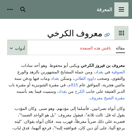
المعرفة
القائمة الرئيسية
بحث
أدوات
معروف الكرخي
تبديل عرض جدول المحتويات
مقالة
ناقش هذه الصفحة
أدوات
معروف بن فيروز الكرخي
ويكنى أبو محفوظ. وهو أحد سادات
الصوفية
في
بغداد
، ومن جملة المشايخ المشهورين بالزهد والورع
والتقوى، وصحب
داوود الطائي
، وسكن
بغداد
ومات فيها ودفن سنة
مائتين هجرية، الموافق عام
815م
، في مقبرة الشونيزية أو مقبرة باب
الدير العتيقة على جانب
الكرخ
من
بغداد
، وسميت فيما بعد بأسمه
مقبرة الشيخ معروف
.
وكان أبواه نصرانيين، فأسلما إلى مؤدبهم، وهو صبى. وكان المؤدب:
يقول له قل: ثالث ثلاثة"، فيقول معروف: "بل هو الواحد الصمد!"،
فضربه على ذلك ضرباً مفرطاً، فهرب منه. فكان أبواه يقولان: "ليته
يرجع ألينا، على أي دين كان، فنوافقه إليه!"، فرجع أليهما، فدق لباب،