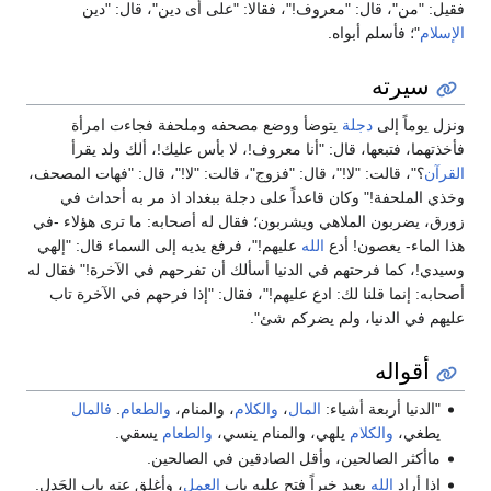
فقيل: "من"، قال: "معروف!"، فقالا: "على أى دين"، قال: "دين
الإسلام
"؛ فأسلم أبواه.
سيرته
ونزل يوماً إلى
دجلة
يتوضأ ووضع مصحفه وملحفة فجاءت امرأة
فأخذتهما، فتبعها، قال: "أنا معروف!، لا بأس عليك!، ألك ولد يقرأ
القرآن
؟"، قالت: "لا!"، قال: "فزوج"، قالت: "لا!"، قال: "فهات المصحف،
وخذي الملحفة!" وكان قاعداً على دجلة ببغداد اذ مر به أحداث في
زورق، يضربون الملاهي ويشربون؛ فقال له أصحابه: ما ترى هؤلاء -في
هذا الماء- يعصون! أدع
الله
عليهم!"، فرفع يديه إلى السماء قال: "إلهي
وسيدي!، كما فرحتهم في الدنيا أسألك أن تفرحهم في الآخرة!" فقال له
أصحابه: إنما قلنا لك: ادع عليهم!"، فقال: "إذا فرحهم في الآخرة تاب
عليهم في الدنيا، ولم يضركم شئ".
أقواله
"الدنيا أربعة أشياء:
المال
،
والكلام
، والمنام،
والطعام
.
فالمال
يطغي،
والكلام
يلهي، والمنام ينسي،
والطعام
يسقي.
ماأكثر الصالحين، وأقل الصادقين في الصالحين.
إذا أراد
الله
بعبدٍ خيراً فتح عليه باب
العملِ
، وأغلق عنه باب الجَدل.