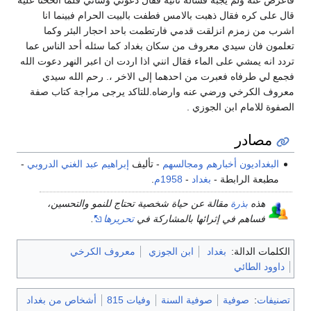
قال على كره فقال ذهبت بالامس فطفت بالبيت الحرام فبينما انا
اشرب من زمزم انزلقت قدمي فارتطمت باحد احجار البئر وكما
تعلمون فان سيدي معروف من سكان بغداد كما سئله أحد الناس عما
تردد انه يمشي على الماء فقال انني اذا اردت ان اعبر النهر دعوت الله
فجمع لي طرفاه فعبرت من احدهما إلى الاخر ،. رحم الله سيدي
معروف الكرخي ورضي عنه وارضاه.للتاكد يرجى مراجة كتاب صفة
الصفوة للامام ابن الجوزي .
مصادر
البغداديون أخبارهم ومجالسهم
- تأليف
إبراهيم عبد الغني الدروبي
-
مطبعة الرابطة -
بغداد
-
1958م
.
هذه
بذرة
مقالة عن حياة شخصية تحتاج للنمو والتحسين،
فساهم في إثرائها بالمشاركة في
تحريرها
.
الكلمات الدالة:
بغداد
ابن الجوزي
معروف الكرخي
داوود الطائي
تصنيفات
:
صوفية
صوفية السنة
وفيات 815
أشخاص من بغداد