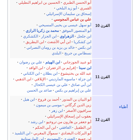
أبو الحسن الطبري
الحسين بن ابراهيم النطيلي
القمري
أبو زيد البلخي
إسحاق بن سليمان الإسرائيلي
علي بن عباس المجوسي
أبو سهل عيسى بن يحيى المسيحي
القرن 10
أبو المنصور الموفق
محمد بن زكريا الرازي
ابن جلجل
الزهراوي
ابن الجزار
الكشكري
ابن كشكريا
ابن أبي الأشعث
ابن البطريق
ابن بكس
خالد بن يزيد بن رومان النصراني
نسطاس بن جريج
البلدي
أبو عبيد الجوزجاني
ابن الهيثم
علي بن رضوان
ابن سينا
إفرايم بن الزعفران
ابن الوافد
عبد الله بن بختيشوع
ابن بطلان
ابن الكتاني
القرن 11
ابن جزلة
ماسويه المارديني
الإيلاقي
ابن الذهبي
ابن أبي صادق
علي بن عيسى الكحال
علي بن إبراهيم بن بكس
صاعد بن الحسن
أبو البيان بن المدور
أحمد بن فروخ
ابن هبل
زين الدين گرگاني
موسى بن ميمون
أطباء
سرافيون الأصغر
ابن زهر
يعقوب ابن إسحاق الإسرائيلي
القرن 12
أبو جعفر بن هارون من تروخيو
ابن رشد
ابن الطفيل
الغافقي
ابن أبي الحكم
أبو البركات البغدادي
سموأل المغربي
ابن التلميذ
ابن جميع
العنتري
المصدوم
ابن المارستانية