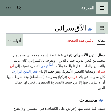
المعرفة
القائمة الرئيسية
بحث
أدوات
الآق‌سرائي
تبديل عرض جدول المحتويات
مقالة
ناقش هذه الصفحة
أدوات
جمال الدين الآقسرائي
(توفي 1374 م). إسمه محمد بن محمد بن
محمد بن فخر الدين، جمال الدين ، ويعرف بالاقسرائي. كان عالما
[1]
بالتفسير والطب، عارفا باللغة والأدب
.
تركي
الاصل، نسبته إلى
آق
سراي
ومعناها (القصر الأبيض)، وهو حفيد الإمام
فخر الدين الرازيّ
.
كان مدرسا في بلاد
قرمان
(تركيا) بمدرسة (السلسلة) وقد شرط بانيها
أن لا يدرّس فيها إلا من حفظ (الصحاح) للجوهري، فعين لها جمال
الدين.
مصنفات
صنف كتبا عدة، منها (حواش على الكشاف) في التفسير، و (إيضاح