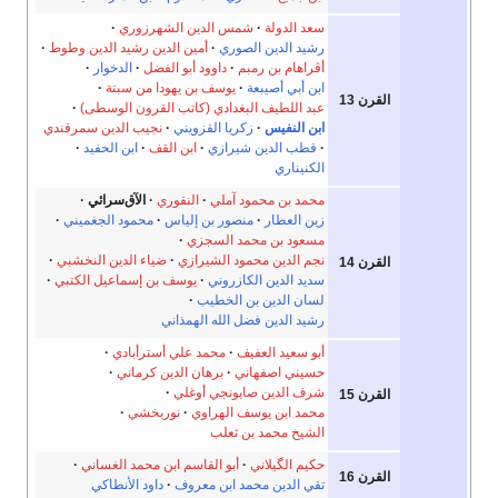
سعد الدولة
شمس الدين الشهرزوري
رشيد الدين الصوري
أمين الدين رشيد الدين وطوط
أڤراهام بن رمبم
داوود أبو الفضل
الدخوار
ابن أبي أصيبعة
يوسف بن يهودا من سبتة
القرن 13
عبد اللطيف البغدادي (كاتب القرون الوسطى)
ابن النفيس
زكريا القزويني
نجيب الدين سمرقندي
قطب الدين شيرازي
ابن القف
ابن الحفيد
الكنيناري
محمد بن محمود آملي
النقوري
الآق‌سرائي
زين العطار
منصور بن إلياس
محمود الجغميني
مسعود بن محمد السجزي
نجم الدين محمود الشيرازي
ضياء الدين النخشبي
القرن 14
سديد الدين الكازروني
يوسف بن إسماعيل الكتبي
لسان الدين بن الخطيب
رشيد الدين فضل الله الهمذاني
أبو سعيد العفيف
محمد علي أسترأبادي
حسيني اصفهاني
برهان الدين كرماني
شرف الدين صابونجي أوغلي
القرن 15
محمد ابن يوسف الهراوي
نوربخشي
الشيخ محمد بن ثعلب
حكيم الگيلاني
أبو القاسم ابن محمد الغساني
القرن 16
تقي الدين محمد ابن معروف
داود الأنطاكي