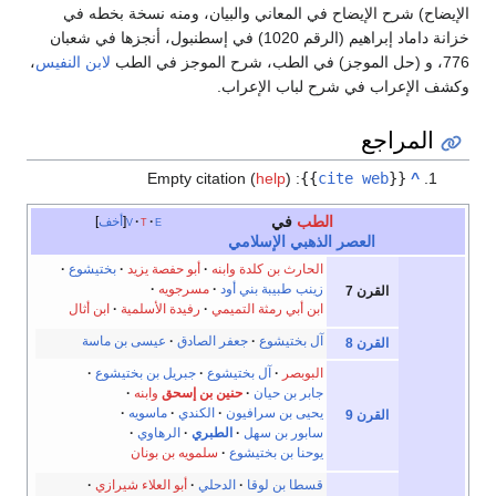
الإيضاح) شرح الإيضاح في المعاني والبيان، ومنه نسخة بخطه في
خزانة داماد إبراهيم (الرقم 1020) في إسطنبول، أنجزها في شعبان
776، و (حل الموجز) في الطب، شرح الموجز في الطب
لابن النفيس
،
وكشف الإعراب في شرح لباب الإعراب.
المراجع
Empty citation (
help
)
:
}}
cite web
{{
^
الطب
في
e
t
v
أخف
العصر الذهبي الإسلامي
الحارث بن كلدة
وابنه
أبو حفصة يزيد
بختيشوع
زينب طبيبة بني أود
مسرجويه
القرن 7
ابن أبي رمثة التميمي
رفيدة الأسلمية
ابن أثال
آل بختيشوع
جعفر الصادق
عيسى بن ماسة
القرن 8
البوبصر
آل بختيشوع
جبريل بن بختيشوع
جابر بن حيان
حنين بن إسحق
وابنه
يحيى بن سرافيون
الكندي
ماسويه
القرن 9
سابور بن سهل
الطبري
الرهاوي
يوحنا بن بختيشوع
سلمويه بن بونان
قسطا بن لوقا
الدحلي
أبو العلاء شيرازي