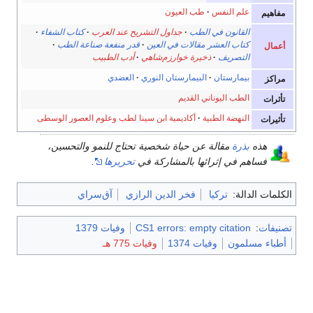
علم النفس
طب العيون
مفاهيم
القانون في الطب
جداول التشريح عند العرب
كتاب الشفاء
كتاب العشر مقالات في العين
قدر منفعة صناعة الطب
أعمال
التصريف
ذخيرة خوارزم‌شاهي
أدب الطبيب
بيمارستان
البيمارستان النوري
العضدي
مراكز
الطب اليوناني القديم
تأثرات
النهضة الطبية
أكاديمية ابن سينا لطب وعلوم العصور الوسطى
تأثيرات
هذه
بذرة
مقالة عن حياة شخصية تحتاج للنمو والتحسين،
فساهم في إثرائها بالمشاركة في
تحريرها
.
الكلمات الدالة:
تركيا
فخر الدين الرازي
آق‌سراي
تصنيفات
:
CS1 errors: empty citation
وفيات 1379
أطباء مسلمون
وفيات 1374
وفيات 775 هـ