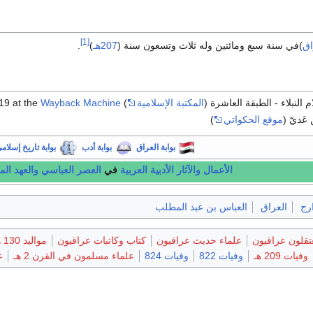
[1]
اق
)في سنة سبع ومائتين وله ثلاث وتسعون سنة (
207هـ
)
.
 النبلاء - الطبقة العاشرة (
المكتبة الإسلامية
)
Wayback Machine
19 at the
ن عَديّ (
موقع الحكواتي
)
بوابة العراق
بوابة أدب
بوابة تاريخ إسلام
الأعمال والآثار الأدبية
العربية
في
العصر العباسي
والعهد ال
رج
العراق
العباس بن عبد المطلب
قلون عراقيون
علماء حديث عراقيون
كتاب وكاتبات عراقيون
مواليد 130 هـ
وفيات 209 هـ
وفيات 822
وفيات 824
علماء مسلمون في القرن 2 هـ
ع