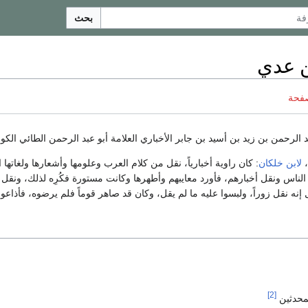
بحث
ن عدي
صفحة
 الرحمن بن زيد بن أسيد بن جابر الأخباري العلامة أبو عبد الرحمن الطائي الك
،
لابن خلكان
: كان راوية أخبارياً، نقل من كلام العرب وعلومها وأشعارها ولغاتها ال
ناس ونقل أخبارهم، فأورد معايبهم وأطهرها وكانت مستورة فكُرِه لذلك، ونقل 
إنه نقل زوراً، ولبسوا عليه ما لم يقل، وكان قد صاهر قوماً فلم يرضوه، فأذاعو
[2]
لمحدثين