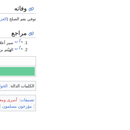
وفاته
توفي بفم الصلح (
العر
مراجع
أ
ب
^
سير أعلام
أ
ب
^
الهَيْثم ب
الكلمات الدالة:
الخوا
تصنيفات
:
أسرى ومعت
مؤرخون مسلمون