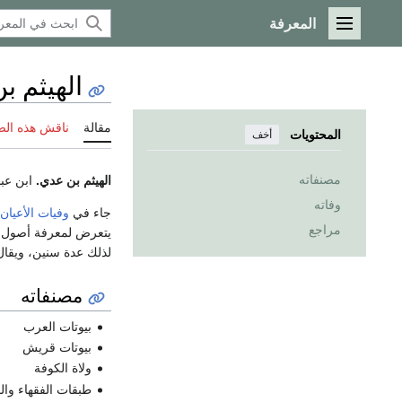
المعرفة
القائمة الرئيسية
الهيثم ب
مقالة
ناقش هذه ال
المحتويات
أخف
مصنفاته
الهيثم بن عدي.
ابن عبد
وفاته
جاء في
وفيات الأعيان
مراجع
يتعرض لمعرفة أصول ال
لذلك عدة سنين، ويقال 
مصنفاته
بيوتات العرب
بيوتات قريش
ولاة الكوفة
طبقات الفقهاء وا