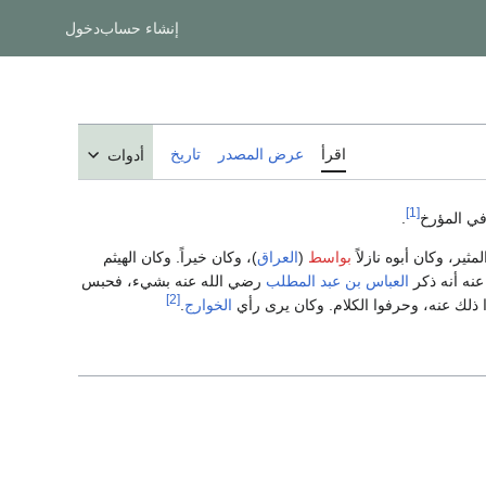
إنشاء حساب
دخول
اقرأ
عرض المصدر
تاريخ
أدوات
[1]
وفي المؤرخ
.
مثير، وكان أبوه نازلاً
بواسط
(
العراق
)، وكان خيراً. وكان الهيثم
عنه أنه ذكر
العباس بن عبد المطلب
رضي الله عنه بشيء، فحبس
[2]
ا ذلك عنه، وحرفوا الكلام. وكان يرى رأي
الخوارج
.