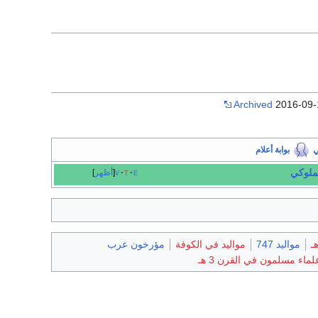
Archived
2016-09-
ي
بوابة أعلام
مملوكي
e
t
v
أظهر
مواليد 747
مواليد في الكوفة
مؤرخون عرب
لماء مسلمون في القرن 3 هـ