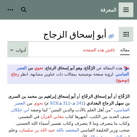
المعرفة
القائمة الرئيسية
بحث
أدوات
أبو إسحاق الزجاج
تبديل عرض جدول المحتويات
مقالة
ناقش هذه الصفحة
أدوات
هذه المقالة عن
الزَجَّاج، وهو أبو إسحاق الزجاج،
نحوي
من
العصر
العباسي
. لرؤية صفحة توضيحية بمقالات ذات عناوين مشابهة، انظر
زجاج
(توضيح)
.
الزَجَّاج
أو
أبو إسحاق الزجّاج
أو
أبو إسحاق إبراهيم بن محمد بن السرى
بن سهل الزجاج البغدادي
‏(
241 هـ
-
/
923
م‏)
نحوي
من
العصر
العباسي
، "من أهل العلم بالأدب والدين المتين" كما وصفه
ابن خلكان
.
صنف العديد من الكتب، أشهرها كتاب
معاني القرآن
في التفسير،
وكتاب ما ينصرف وما لا ينصرف وكتاب تفسير أسماء الله الحسنى.
صحب وزير الخليفة العباسي
المعتضد بالله
عبيد الله بن سليمان
، وعلم
ابنه
القاسم بن عبيد الله
الأدب.