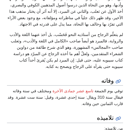
وأدبها، وهو من النحاة الذين درسوا أصول المذهبين الكوفي والبصري،
أخذ الأول عن ثعلب، والثاني عن المبرد، إلا أنه آثر أن يختار مذهب هذا
الأخير، وقد ظهر ذلك جلياً في مناظراته ومؤلفاته، مع وجود بعض الآراء
التي تفرّد بها وخالف بها النحاة، مما يدل على قدرته في الاجتهاد.
لم يتعلّم الزجاج من أستاذيه النحو فَحَسْب، بل أخذ عنهما اللغة والأدب
والرواية، فالمبرد هو أيضاً صاحب «الكامل في اللغة والأدب»، وثعلب
صاحب «المجالس» المشهورة، وهو الذي شرح طائفة من دواوين
الشعراء المتقدمين، ولعلّ أهم ما أخذه الزجاج عن المبرّد هو دراسة
كتاب سيبويه عليه، حتى قيل: إن المبرد لم يكن يُقرئ أحداً كتاب
سيبويه حتى يقرأه على الزجاج ويصحح به كتابه.
وفاته
توفي يوم الجمعة
تاسع عشر جمادى الآخرة
ومختلف في سنة وفاته
فيقال سنة 310 ويقال: سنة إحدى عشرة، وقيل: سنة ست عشرة. وقد
قارب الثمانين حين وفاته.
تلاميذه
من تلاميذه: