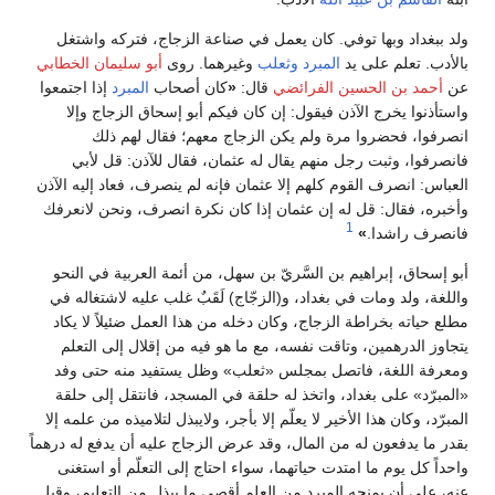
ولد ببغداد وبها توفي. كان يعمل في صناعة الزجاج، فتركه واشتغل
بالأدب. تعلم على يد
المبرد
وثعلب
وغيرهما. روى
أبو سليمان الخطابي
عن
أحمد بن الحسين الفرائضي
قال:
«
كان أصحاب
المبرد
إذا اجتمعوا
واستأذنوا يخرج الآذن فيقول: إن كان فيكم أبو إسحاق الزجاج وإلا
انصرفوا، فحضروا مرة ولم يكن الزجاج معهم؛ فقال لهم ذلك
فانصرفوا، وثبت رجل منهم يقال له عثمان، فقال للآذن: قل لأبي
العباس: انصرف القوم كلهم إلا عثمان فإنه لم ينصرف، فعاد إليه الآذن
وأخبره، فقال: قل له إن عثمان إذا كان نكرة انصرف، ونحن لانعرفك
1
فانصرف راشدا.
»
أبو إسحاق، إبراهيم بن السَّريّ بن سهل، من أئمة العربية في النحو
واللغة، ولد ومات في بغداد، و(الزجّاج) لَقَبٌ غلب عليه لاشتغاله في
مطلع حياته بخراطة الزجاج، وكان دخله من هذا العمل ضئيلاً لا يكاد
يتجاوز الدرهمين، وتاقت نفسه، مع ما هو فيه من إقلال إلى التعلم
ومعرفة اللغة، فاتصل بمجلس «ثعلب» وظل يستفيد منه حتى وفد
«المبرّد» على بغداد، واتخذ له حلقة في المسجد، فانتقل إلى حلقة
المبرّد، وكان هذا الأخير لا يعلّم إلا بأجر، ولايبذل لتلاميذه من علمه إلا
بقدر ما يدفعون له من المال، وقد عرض الزجاج عليه أن يدفع له درهماً
واحداً كل يوم ما امتدت حياتهما، سواء احتاج إلى التعلّم أو استغنى
عنه، على أن يمنحه المبرد من العلم أقصى ما يبذل من التعليم، وقبل