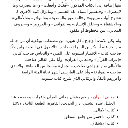
منها إضافة إلى الكتاب المذكور: «فَعَلْتُ وأفعلت» و«ما ينصرف وما
لاينصرف» و«تفسير أسماء الله الحسنى» وماتزال كتبه الأخرى كـ
«شرح أبيات سيبويه» و«المقصور والممدود» و«النوادر» و«الأمالي»
و«الاشتقاق» و«خلق الإنسان» و«القوافي» و«العروض» و«حروف
المعاني» بين مخطوط أو مفقود.
ولم يكن تلامذة الزجاج بأقل شهرة من مصنفاته، ويكفيه أن من جملة
من أخذ عنه أبا بكر بن السراج، صاحب «الأصول في النحو» وابن ولاّد،
صاحب كتاب «الانتصار لسيبويه على المبرد» والنحاس صاحب كتابي
«إعراب القرآن» و«معاني القرآن»، وأبا علي القالي صاحب
«الأمالي»، والزجاجي صاحب «الجمل» و«مجالس العلماء»، والآمدي
صاحب «الموازنة» وأبا علي الفارسي أشهر نحاة المئة الرابعة
وأغزرهم تأليفاً، والرمّاني الذي شرح كتاب سيبويه.
معاني القرآن
، وطبع بعنوان معاني القرآن وإعرابه، وحققه د.عبد
الجليل عبده الشبلي، دار الحديث، القاهرة، الطبعة الثانية، 1997.
كتاب الأمالي.
كتاب ما فسر من جامع المنطق.
كتاب الاشتقاق.