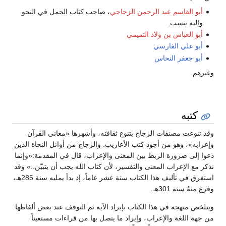
أبو القاسم عبد الرحمن الزجاجي
، صاحب كتاب الجمل في النحو
وإليه ينسب.
أبو العباس بن ولاد التميمي
أبو علي الفارسي
أبو جعفر النحاس
وغيرهم.
كتبه
وقد تنوعت مصنفات الزجاج بتنوع ثقافته، وأشهرها «معاني القرآن
وإعرابه»، وهو من أجود كتب الأعاريب. والزجاج من أوائل النحاة الذين
دعوا إلى ضرورة الربط بين المعنى والإعراب، قال في المقدمة:«وإنما
نذكر مع الإعراب المعنى والتفسير، لأن كتاب الله يجب أن يتبيّن..» وقد
استغرق في تأليف هذا الكتاب ستة عشر عاماً، إذ بدأ يمليه سنة 285هـ،
وفرغ منهُ سنة 301هـ.
ويتلخص منهجه في هذا الكتاب بإيراد الآية ثم التوقف عند بعض ألفاظها
من جهة اللغة والإعراب، وإيراد ما يتصل بها من قراءات مستعيناً