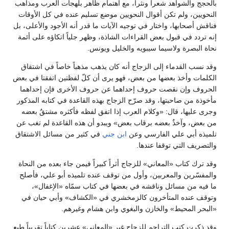
بالحجج والشواهد شعراً ونثراً، مع اهتمام ظاهر بلهجات العرب ومذاهب
النحويين، ولم تكن أقوال النحويين موضع تسليم عنده في كل الأوقات
فناقش أصحابها، واختار في توجيه الآيات ما قدر أنه الأجود والأعلى، بل
إنه تردد في قبول بعض القراءات الشاذة، وظهر جلياً اتكاؤه على أئمة
نحاة البصرة ولاسيما سيبويه والخليل ويونس.
وقد نسب القدماء إلى الزجاج أنه كان يذهب مذهباً خاصاً في اشتقاق
الكلمات وأخذ بعضها من بعض، فهو يرى أن كلّ لفظتين اتفقتا في بعض
الحروف وإن نقصت حروف إحداهما عن حروف الأخرى فإن إحداهما
مأخوذة من صاحبتها، وقد صرّح الزجاج بهذه القاعدة في كتابه المذكور
وجرى عليها، قال: «وكلام العرب إذا اتفق لفظه فأكثره مشتقٌ بعضه
من بعض، وآخذٌ بعضه برقاب بعض» ويبدو أن هذه القاعدة لم تغب عن
تلميذه أبي علي الفارسي وعن
ابن جني
في كثير من مسائل الاشتقاق
والتصريف التي توقفا عندها.
وقد ترك كتاب «المعاني» للزجاج أثراً كبيراً فيمن جاء بعده من النحاة
والمفسّرين والمعربين، وأول من توقف عنده تلميذه أبو علي، فأصلح
ما فيه من مسائل وناقشه في بعضها في كتاب سمّاه «الإغفال»،
وتوقف عنده المتأخرون كالزمخشري في «الكشاف» وأبي حيان في
«البحر المحيط» والخازن والبغوي وابن هشام وغيرهم.
وقد ذكرت كتب التراجم للزجاج غير «المعاني» عشرين كتاباً تقريباً طبع