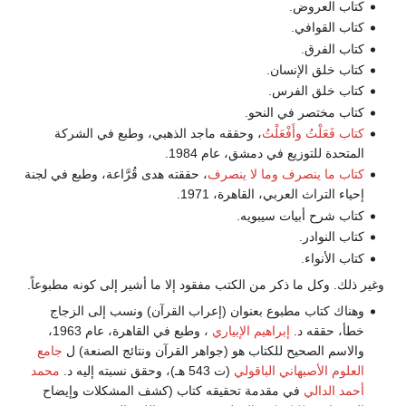
كتاب العروض.
كتاب القوافي.
كتاب الفرق.
كتاب خلق الإنسان.
كتاب خلق الفرس.
كتاب مختصر في النحو.
كتاب فَعَلْتُ وأَفْعَلْتُ
، وحققه ماجد الذهبي، وطبع في الشركة
المتحدة للتوزيع في دمشق، عام 1984.
كتاب ما ينصرف وما لا ينصرف
، حققته هدى قُرَّاعة، وطبع في لجنة
إحياء التراث العربي، القاهرة، 1971.
كتاب شرح أبيات سيبويه.
كتاب النوادر.
كتاب الأنواء.
وغير ذلك. وكل ما ذكر من الكتب مفقود إلا ما أشير إلى كونه مطبوعاً.
وهناك كتاب مطبوع بعنوان (إعراب القرآن) ونسب إلى الزجاج
خطأ، حققه د.
إبراهيم الإبياري
، وطبع في القاهرة، عام 1963،
والاسم الصحيح للكتاب هو (جواهر القرآن ونتائج الصنعة) ل
جامع
العلوم
الأصبهاني الباقولي
(ت 543 هـ)، وحقق نسبته إليه د.
محمد
أحمد الدالي
في مقدمة تحقيقه كتاب (كشف المشكلات وإيضاح