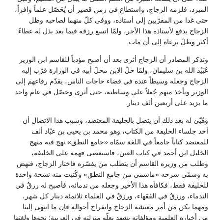
المبرد، فلزمه الزجاج، واستطاع في زمن قصير أن يُحَصّل علماً وافراً،
حتى غدا من المقرّبين إلى أستاذه، ووفى كلّ منهما لصاحبه وظل
الزجاج يدفع لأستاذه هذا الأجر، ولمّا اتسع رزقه فيما بعد بذل له عطاءً
أكثر وظلّ يرعاه إلى أن مات.
وتذكر المصادر أن الزجاج أثرى بعد أن أصبح مؤدباً للقاسم ابن الوزير
عُبَيْد الله بن سليمان، ولمّا حلّ الابن محلّ أبيه في الوزارة قرّب إليه
الزجاج وجعله وسيطاً عنده في قضاء حاجات الناس، يقدّم رقاعهم إلى
الوزير ويأخذ منهم جُعلاً على وساطته، حتى أثرى وحصّل في عام واحد
ما يزيد على أربعين ألف دينار.
وهُيّئ له بعد ذلك أن يتصل بالخليفة المعتضد، وسبب هذا الاتصال أن
أحد جلساء الخليفة من الكتاب، وهو محمد بن يحيى بن عبّاد ألف
للمعتضد كتاباً جامعاً في اللغة سمّاه «جامع النطق» نهج فيه منهج
الخليل ابن أحمد في كتاب العين، فاستعصى فهمه على الخليفة،
وطلب من وزيره القاسم أن يتطلب من يفسّره فاختار الزجاج، فنهض
به وسمّى شرحه «ماسمي من جامع النطق» وكُتبت منه نسخة واحدة
للخليفة فقط، فكافأه هذا الأخير وجعله من ندمائه، فأصبح له رزقٌ في
الندماء، ورزقٌ في الفقهاء، ورزقٌ في العلماء ثلاثمئة دينار كل شهر،
ومهما يكن من أمر معيشة الزجاج وانفراج أحواله فإن ما انتهى إلينا
من أخباره العلمية ومؤلفاته يشهد بعلّو منزلته في العربية؛ نحوها ولغتها