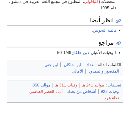
المعضلات)
للباقولي
، المطبوع في مجمع اللغة العربية في دمشق،
عام 1995.
انظر أيضا
قائمة النحويين‏
.
مراجع
1
وفيات الأعيان
لابن خلكان
1/49-50
الكلمات الدالة:
بغداد
ابن خلكان
ابن جني
المقصور والممدود
الأمالي
تصنيفات
:
مواليد 241 هـ
وفيات 311 هـ
مواليد 856
وفيات 923
أشخاص من بغداد
أدباء العصر العباسي
نحاة عرب