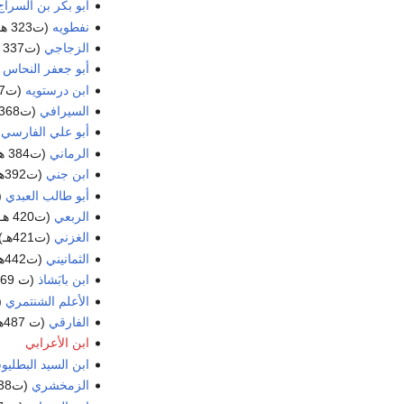
أبو بكر بن السراج
نفطويه
(ت323 هـ)
الزجاجي
(ت337 هـ)
أبو جعفر النحاس
(ت
ابن درستويه
(ت347هـ)
السيرافي
(ت368هـ)
أبو علي الفارسي
(
الرماني
(ت384 هـ)
ابن جني
(ت392هـ)
أبو طالب العبدي
(ت6
الربعي
(ت420 هـ)
الغزني
(ت421هـ)
الثمانيني
(ت442هـ)
ابن بابَشاذ
(ت 469هـ)
الأعلم الشنتمري
(ت
الفارقي
(ت 487هـ)
ابن الأعرابي
ابن السيد البطلي
الزمخشري
(ت538هـ)