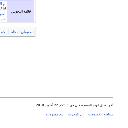
أبو ا
216هـ) •
قائمة النحويين
السي
•
ابن
تصنيفان
:
نحاة
نحو 
آخر تعديل لهذه الصفحة كان في 22:36, 22 أكتوبر 2010.
سياسة الخصوصية
عن المعرفة
عدم مسؤولية