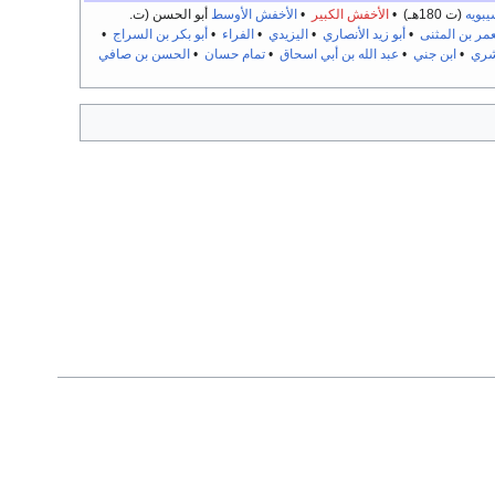
بويه
(ت 180هـ) •
الأخفش الكبير
•
الأخفش الأوسط
أبو الحسن (ت.
مر بن المثنى
•
أبو زيد الأنصاري
•
اليزيدي
•
الفراء
•
أبو بكر بن السراج
•
شري
•
ابن جني
•
عبد الله بن أبي اسحاق
•
تمام حسان
•
الحسن بن صافي