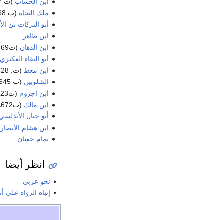
ابن الخشاب
(ت 567 هـ)
ملك النحاة
(ت 568هـ)
أبو البركات بن الأ
ابن طاهر
ابن الدهان
(ت569 هـ)
أبو البقاء العكبري
ابن معط
(ت. 628 هـ)
الشلوبين
(ت 645هـ)
ابن اجروم
(ت723 هـ)
ابن مالك
(ت672هـ)
أبو حيان الأندلسي
ابن هشام الأنصار
تمام حسان
انظر أيضا
نحو عربي
إنباه الرواة على أنب