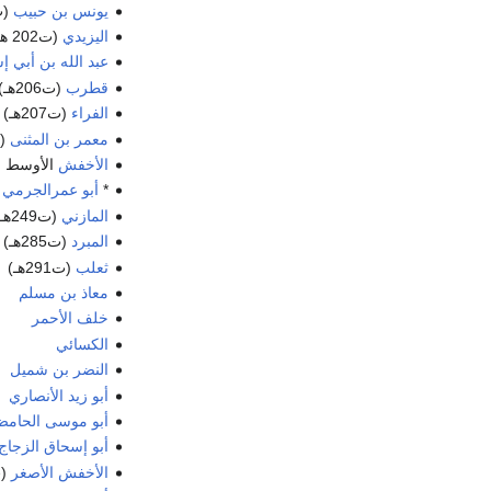
يونس بن حبيب
(ت183
اليزيدي
(ت202 هـ)
عبد الله بن أبي 
قطرب
(ت206هـ)
الفراء
(ت207هـ)
معمر بن المثنى
(ت09
الأخفش
الأوسط (أب
*
أبو عمرالجرمي
(
المازني
(ت249هـ)
المبرد
(ت285هـ)
ثعلب
(ت291هـ)
معاذ بن مسلم
خلف الأحمر
الكسائي
النضر بن شميل
أبو زيد الأنصاري
أبو موسى الحام
أبو إسحاق الزجاج
الأخفش الأصغر
(ت15