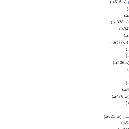
(ت316هـ)
338 هـ)
ت377هـ)
40هـ)
 476هـ)
وسي
(ت 521هـ)