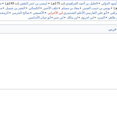
لأسود الدؤلي
•
الخليل بن أحمد الفراهيدي
(ت 175هـ) •
عيسى بن عمر الثقفي
(ت 149هـ) •
سي
يونس بن حبيب الضبي
•
معاذ بن مسلم
•
خلف الأحمر
•
الكسائي
•
النضر بن شميل
•
مع
رافي
•
أبو علي الفارسي
الأعلم الشنتمري
ابن الأعرابي
•
الأصمعي
•
صالح الجرمي
•
الزمخ
 طاهر
•
المبرد
•
ابن اجروم
•
ابن مالك
•
ابن جني
•
أبو حيان الأندلسي
عربي