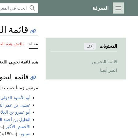
المعرفة
القائمة الرئيسية
قائمة ال
مقالة
ناقش هذه ال
المحتويات
أخف
قائمة النحويين
هذه
قائمة نحويي اللغة
انظر أيضا
قائمة النحو
مرتبون زمنياً حسب تار
أبو الأسود الدؤلي
عيسى بن عمر الث
أبو عمرو بن العلاء
الخليل بن أحمد ا
الأخفش الأكبر
(ت 177 
سيبويه
(ت180هـ)