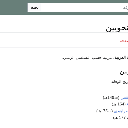
بحث
نحويين
صفحة
 العربية
، مرتبة حسب التسلسل الزمني.
يين
يخ الوفاة:
قفي
(ت149هـ)
(154 هـ)
لفراهيدي
(ت175هـ)
هـ)