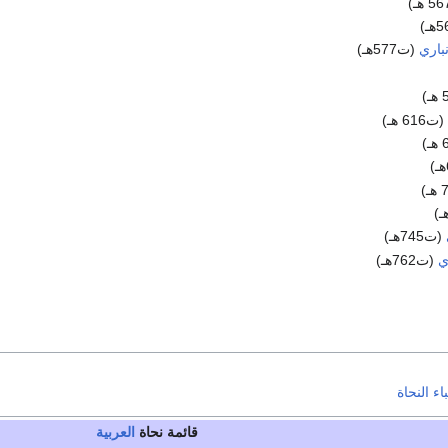
نباري
(ت577هـ)
(ت616 هـ)
(ت745هـ)
ي
(ت762هـ)
اء النحاة
قائمة نحاة
العربية