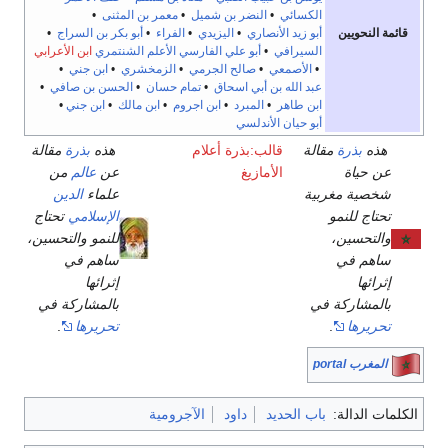
الكسائي
•
النضر بن شميل
•
معمر بن المثنى
•
قائمة النحويين
أبو زيد الأنصاري
•
اليزيدي
•
الفراء
•
أبو بكر بن السراج
•
السيرافي
•
أبو علي الفارسي
الأعلم الشنتمري
ابن الأعرابي
•
الأصمعي
•
صالح الجرمي
•
الزمخشري
•
ابن جني
•
عبد الله بن أبي اسحاق
•
تمام حسان
•
الحسن بن صافي
•
ابن طاهر
•
المبرد
•
ابن اجروم
•
ابن مالك
•
ابن جني
•
أبو حيان الأندلسي
هذه
بذرة
مقالة
قالب:بذرة أعلام
هذه
بذرة
مقالة
عن حياة
الأمازيغ
عن
عالم
من
شخصية مغربية
علماء
الدين
تحتاج للنمو
الإسلامي
تحتاج
والتحسين،
للنمو والتحسين،
ساهم في
ساهم في
إثرائها
إثرائها
بالمشاركة في
بالمشاركة في
تحريرها
.
تحريرها
.
المغرب portal
الكلمات الدالة:
باب الحديد
داود
الآجرومية