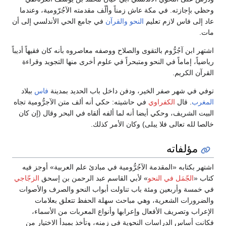
وحظي بإجازته. في مكة عاش زمناً وألّف مقدمته الآجُرّومية، وعندما
عاد إلى فاس لازم تعليم
النحو
والقرآن
في جامع الحي الأندلسي إلى أن
مات.
اشتهر ابن آجُرُّوم بالتقوى والصلاح ووصفه معاصروه بأنه كان فقيهاً أديباً
رياضياً، إماماً في النحو ومتبحراً في علوم أخرى منها التجويد وقراءة
القرآن الكريم.
توفي في شهر صفر الخير، ودفن داخل باب الحديد بمدينة
فاس
ببلاد
المغرب
. قال
الكفراوي
في حاشيته: حكي أنه ألف متن الآجرُّومية تجاه
البيت الشريف، وحكي أيضا أنه لما ألفه ألقاه في البحر وقال (إن كان
خالصا لله تعالى فلا يبلى) وكان الأمر كذلك.
مؤلفاته
اشتهر بكتابه «المقدمة الآجُرُّومية في مبادئ علم العربية» أوجز فيه
كتاب «
الجّمَل في النحو
» لأبي القاسم عبد الرحمن بن إسحق
الزجّاجي
في خمسة وأربعين ومئة باب تناولت أبواب النحو والصرف والأصوات
والضرورات الشعرية، وهي مباحث سهلة الحفظ تتعلق بعلامات
الإعراب وتصريف الأفعال وإعرابها وأنواع المعربات من الأسماء،
فكانت أساس الدراسات النحوية في زمنه، وتأخذ بمبدأ الاختيار من