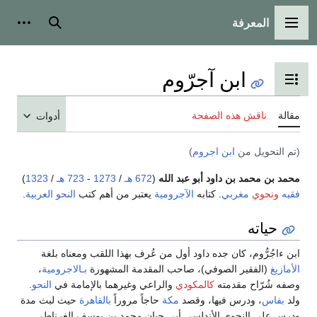
المعرفة
القائمة الرئيسية
بحث
أدوات
ابن آجرّوم
تبديل عرض جدول المحتويات
مقالة
ناقش هذه الصفحة
أدوات
(تم التحويل من
ابن اجروم
)
محمد بن محمد بن داود أبو عبد الله
(
672 هـ
/
1273
-
723 هـ
/
1323
)
فقيه
ونحوي
مغربي
. كتابه
الآجرومية
يعتبر من أهم كتب
النحو
العربية
.
حياته
ابن ءاجُرُّوم، كان جده داود أول من عُرف بهذا اللقب ومعناه بلغة
الأمازيغ
(الفقير الصوفي)، صاحب المقدمة المشهورة
بـالاجرومية
،
وصفه شُرّاح مقدمته
كالمكودي
والراعي وغيرهما بالإمامة في
النحو
.
ولد
بفاس
، ودرس فيها، وقصد
مكة
حاجاً مروراً
بالقاهرة
حيث لبث مدة
ودرس على النحوي الأندلسي أبي حيان محمد بن يوسف الغرناطي