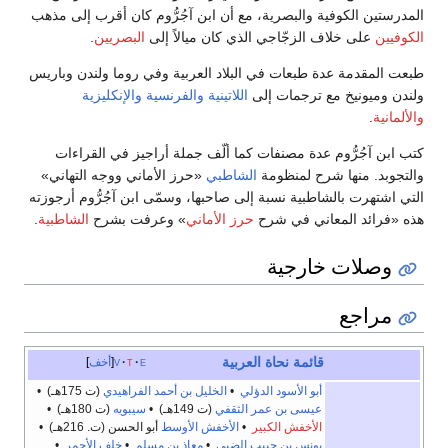
المدرستين الكوفية والبصرية، مع أن ابن آجُرُّوم كان أقرب إلى مذهب
الكوفيين
على خلاف الزجّاجي الذي كان ميالاً إلى
البصريين
.
طبعت المقدمة عدة طبعات في البلاد العربية وفي روما ولندن وباريس
ولندن وميونيخ مع ترجمات إلى
اللاتينية
والفرنسية
والإنكليزية
والألمانية
.
كتب ابن آجُرُّوم عدة مصنفات كما ألّف جملة أراجيز في القراءات
والتجوبد. منها شرح لمنظومة
الشاطبي
«حرز الأماني ووجه التهاني»
التي اشتهرت بالشاطبية نسبة إلى صاحبها، وسمّى ابن آجُرُّوم أرجوزته
هذه «فرائد المعاني في شرح
حرز الأماني
» وعرفت بشرح
الشاطبية
.
وصلات خارجية
مراجع
قائمة نحاة
العربية
e
t
v
أخف
أبو الأسود الدؤلي
•
الخليل بن أحمد الفراهيدي
(ت 175هـ) •
عيسى بن عمر الثقفي
(ت 149هـ) •
سيبويه
(ت 180هـ) •
الأخفش الكبير
•
الأخفش الأوسط
أبو الحسن (ت. 216هـ) •
يونس بن حبيب الضبي
•
معاذ بن مسلم
•
خلف الأحمر
•