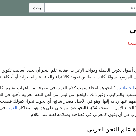
بحث
ي
صفحة
صول تكوين الجملة وقواعد الإعراب. فغاية علم النحو أن يحدد أساليب تكوين ا
الموضع، سواءً أكانت خصائص نحوية كالابتداء والفاعلية والمفعولية أو أحكامًا ن
الخصائص
: "النحو هو انتحاء سمت كلام العرب في تصرفه من إعراب وغيره: كالتث
نسب، والتركيب، وغير ذلك ، ليلحق من ليس من أهل اللغة العربية بأهلها في ال
هم عنها رد به إليها. وهو في الأصل مصدر شائع، أي نحوت نحوا، كقولك قصدت 
الجزء الأول – صفحة 34)،
فالنحو
عند ابن جني على هذا هو : محاكاة
العرب
في ط
رب في أن يكون كالعربي في فصاحته وسلامة لغته عند الكلام.
 علم النحو العربي