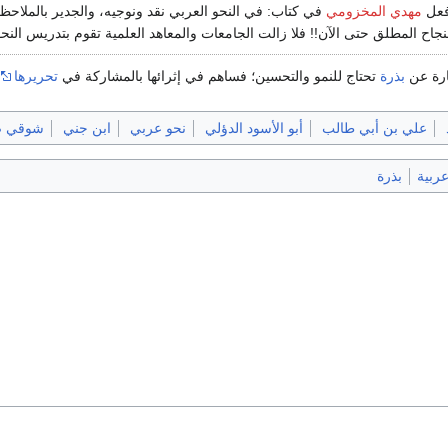
 فعل
مهدي المخزومي
في كتاب: في النحو العربي نقد ونوجيه، والجدير بالملاحظة
لنجاح المطلق حتى الآن!! فلا زالت الجامعات والمعاهد العلمية تقوم بتدريس النحو
ارة عن
بذرة
تحتاج للنمو والتحسين؛ فساهم في إثرائها بالمشاركة في
تحريرها
علي بن أبي طالب
أبو الأسود الدؤلي
نحو عربي
ابن جني
شوقي 
عربية
بذرة