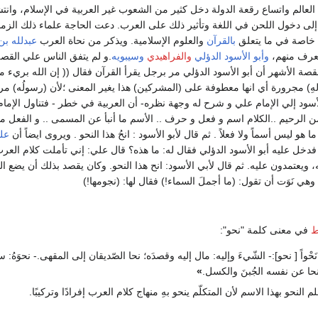
العالم واتساع رقعة الدولة دخل كثير من الشعوب غير العربية في الإسلام، وانت
لى دخول اللحن في اللغة وتأثير ذلك على العرب. دعت الحاجة علماء ذلك الزمان
 خاصة في ما يتعلق
بالقرآن
والعلوم الإسلامية. ويذكر من نحاة العرب
عبدلله ب
عرف منهم،
وأبو الأسود الدؤلي
والفراهيدي
وسيبويه
.و لم يتفق الناس علي القص
قصة الأشهر أن أبو الأسود الدؤلي مر برجل يقرأ القرآن فقال (( إن الله بريء 
هِ) مجرورة أي انها معطوفة على (المشركين) هذا يغير المعنى ؛لأن (رسولُه) م
لأسود إلي الإمام علي و شرح له وجهة نظره- أن العربية في خطر - فتناول الإم
من الرحيم ..الكلام اسم و فعل و حرف .. الأسم ما أنبأ عن المسمى .. و الفعل 
ا هو ليس أسماً ولا فعلاً . ثم قال لأبو الأسود : انحُ هذا النحو . ويروى ايضاً أن
عل
فدخل عليه أبو الأسود الدؤلي فقال له: ما هذه؟ قال علي: إني تأملت كلام الع
، ويعتمدون عليه. ثم قال لأبي الأسود: انح هذا النحو. وكان يقصد بذلك أن يضع ا
وهي نَوَت أن تقول: (ما أجملَ السماء!) فقال لها: (نجومها!)
ط
في معنى كلمة "نحو":
اُنْحُ نَحْواً [ نحو]:- الشّيءَ وإليه: مال إليه وقصدَه؛ نحا الصّديقان إلى المقهى.- نحوَ
نحا عن نفسه الجُبنَ والكسل.
»
نحو بهذا الاسم لأن المتكلّم ينحو بهِ منهاج كلام العرب إفرادًا وتركيبًا.