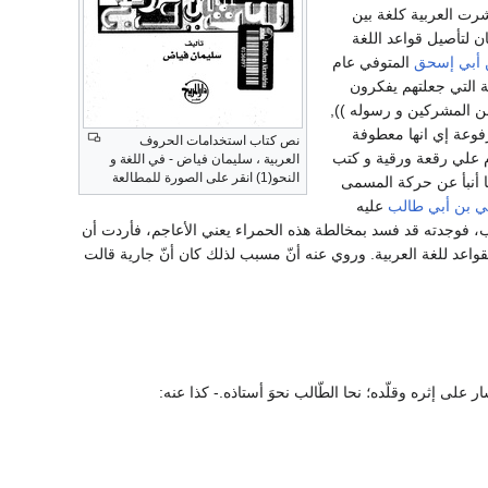
شرت العربية كلغة بين
 لتأصيل قواعد اللغة
ن أبي إسحق
المتوفي عام
ة التي جعلتهم يفكرون
من المشركين و رسوله )),
رفوعة إي انها معطوفة
نص كتاب استخدامات الحروف
ام علي رقعة ورقية و كتب
العربية ، سليمان فياض - في اللغة و
النحو(1) انقر على الصورة للمطالعة
ما أنبأ عن حركة المسمى
ي بن أبي طالب
عليه
رب، فوجدته قد فسد بمخالطة هذه الحمراء يعني الأعاجم، فأردت أن
لقواعد للغة العربية. وروي عنه أنّ مسبب لذلك كان أنّ جارية قالت
هُ: سار على إثره وقلّده؛ نحا الطّالب نحوَ أستاذه.- كذا عنه: