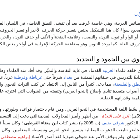
اب
صائص العربية، وهي خاصية عُرفت بعد أن تفشى النطق الخاطئ في اللسان العرب
حيح سواءً كان هذا التشكيل يختص بتغيير حركة الحرف الأخير أو تغيير الحروف
 أو الواو أو ثبوت النون، والنصب، وعلامته الفتحةأو الألف أو حذف النون، والجر،
 العلة. كما يوجد التنوين وهو مضاعفة الحركة الإعرابية في أواخر بعض الكلما
وي بين الجمود و التجديد
ذي خلفه علماء
العربية
القدماء في غاية النفاسة والتميّز. وقد أفاد منه العلماء و
ادةً للتدريس في حلقاتهم الممتدة من
بغداد
شرقاً حتى
غرناطة
وقرطبة
غرباً. غ
نطق
والفلسفة
، مما دعى كثيراً من الناس إلى الابتعاد عن كتب التراث النحوي وا
أصوات متعددة تنادي بإصلاح (النحو العربي) وتنقيته من الشوائب التي اعترته 
مية وقدراتهم العقلية.
ن بسّط اللغة المستخدمة في النحو العربي، ومن قام باختصار قواعده وبلورتها،
الرد على النحاة
؛ من أظهر وأميز المحاولات القديمةالتي دعت إلى التيسير 
 الدكتور
شوقي ضيف
(ت 2005م) بنشر كتاب
ابن مضاء القرطبي
؛ وكان سبباً 
ميدان. ولم يتوقف الأمر عند شوقي ضيف؛ فقد أصدر الأستاذ
إبراهيم مصطفى
ك