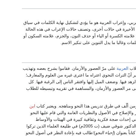
ي، وإعراب العربية هو ما يؤدي لتشكيل نهاية الكلمات في سياق
 الأخيرة في حالات أخرى، وتصنف حالات الإعراب في هذه الحالة
 علامته الكسرة أو الياء أو حذف النون، والجزم، علامته السكون أو
ت وغالبا ما يدل التنوين على تنكير الاسم.
طلاب
العربية
على مرّ العصور والأزمان. فقاموا بشرح بعضه وتهذيب
ير أنّ التراث النحوي اعتراه ما اعترى غيره من العلوم والمعارف؛
لزهد فيها. وضعف الميل إليها وافتقر الناس إلى الرغبة فيها. كل
على مر العصور والأزمان، والمساهمة في تقريبه وتبسيطه للطلاب
 ومن ألّف في طرق تدريس هذا النحو ومناهجه. ويعتبر كتاب
ابن
والإصلاح في الأصول والنظريات العامة والتي قام عليها النحو
في إحداث ضجة فكرية وثقافية كبيرة في الهيئات والأوساط
العلمية. وفي عصرنا الحاضر تتابعت الدعوات المطالبة بتيسير النحو العربي وتبسيطه للمتعلمين. وكان الدكتور شوقي ضيف (ت 2005م) في طليعة العلماء الذين تركوا
تاباً بعنوان (
إحياء النحو
)؛طالب فيه بإعادة النظر في أصول النحو