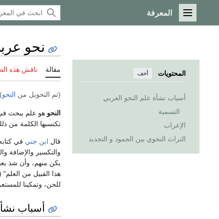
المعرفة
القائمة الرئيسية
نحو عرب
مقالة
ناقش هذه ال
المحتويات
أخف
(تم التحويل من
النحو
)
أسباب نشأة علم النحو العربي
التسمية
النحو
هو علم يبحث في أ
تكتسبها الكلمة من ذلك 
الإعراب
التراث النحوي بين الجمود و التجديد
قال
ابن جني
في كتابه
والتكسير والإضافة وال
يكن منهم، وأن شذ بعض
هذا القبيل من العلم" ( 
للحن، وتمكينا للمستع
أسباب نشأة