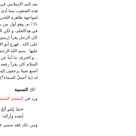
بعد المد الإسلامي في 
هذه الشعوب مما أدى إ
لمواجهة ظاهرة اللحن
735
م، وهو أول من ي
في هذاالعلم، و لكن ال
كان الرجل يقرأ (رسول
على الله , فهرع أبو ا
عليها : بسم الله الرح
.. و الحرف ما أنبأ عن م
السلام كان يقرأ رقعة 
أصنع شيئا يرجعون إليه
له (ما أجملُ السماء؟) 
التسمية
ورد في
المعجم المحي
«
نَحَا يَنْحُو 
أبعده وأزاله؛ 
ومن ذلك فقد سمي علم ال