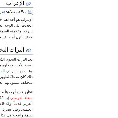
الإعراب
مقالة مفصلة
:
إعر
الإعراب هو أحد أهم خ
الحديث على الوجه الص
بالرفع، وعلامته الضمة
حذف النون أو حذف حروف
التراث النح
يعد التراث النحوي ال
بعضه الآخر، وجعلوه م
وعلقت به شوائب
الم
ذلك كان مدعاةً لظهور 
بمختلف مستوياتهم العل
فظهر قديماً وحديثاً م
مضاء القرطبي
(ت 592هـ):
العربي قديماً. وقد قام
بصمة واضحة في هذا ال