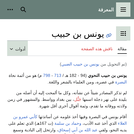
المعرفة
القائمة الرئيسية
بحث
أدوات
يونس بن حبيب
تبديل عرض جدول المحتويات
مقالة
ناقش هذه الصفحة
أدوات
(تم التحويل من
يونس بن حبيب الضبي
)
يونس بن حبيب النحوي
(94 - 182 هـ /
713
-
798
م) هو من أئمة نحاة
البصرة
في عصره، ومن العلماء بالشعر واللغة.
لم تذكر المصادر شيئاً عن نشأته، وكل ما ألمحت إليه أن أصله من
بليدة على نهر دجلة اسمها
جَبُّل
، بين بغداد وواسط. والمشهور في زمن
ولادته ووفاته ما تقدم، وثمة أقوال أخرى أقل شهرة.
أقام يونس في البصرة وفيها أخذ علومه عن أساتذتها
كأبي عمرو بن
العلاء
الذي أخذ عنه الأدب،
وحماد بن سلمة
(ت 167هـ) الذي تعلم على
يديه النحو، ولقي
عبد الله بن أبي إسحاق
، وارتحل إلى البادية وسمع