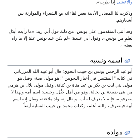
والأعشى
إذا طِرب».
وذكرت لنا المصادر الأدبية بعض لقاءاته مع الشعراء والموازنة بين
أشعارهم.
وقد أثنى المتقدمون على يونس، من ذلك قول أبي زيد: «ما رأيت أبذل
لعلمٍ من يونس»، وقول أبي عبيدة: «لم يكن عند يونس علمٌ إلا ما رآه
بعينه».
اسمه ونسبه
أبو عبد الرحمن يونس بن حبيب النحوي؛ قال أبو عبيد الله المرزباني
في كتابه " المقتبس في أخبار النحويين ": هو مولى ضبة، وقيل هو
مولى بني ليث بن بكر بن عبد مناة بن كنانة، وقيل مولى بلال بن هرمي
من بني ضبيعة بن بجالة، وهو من أهل جَبُّل. وحبيب: اسم أمه ولهذا لا
يصرفونه، فإنه لا يعرف له أب، ويقال إنه ولد ملاعنة، ويقال إنه اسم
أبيه فينصرف، والله أعلم، وكذلك محمد بن حبيب النسابة أيضاً.
مولده