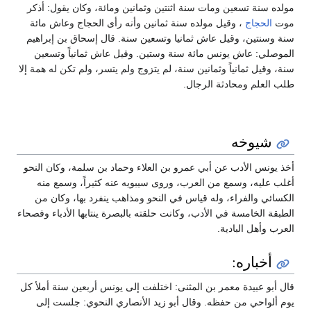
مولده سنة تسعين ومات سنة اثنتين وثمانين ومائة، وكان يقول: أذكر
موت
الحجاج
، وقيل مولده سنة ثمانين وأنه رأى الحجاج وعاش مائة
سنة وسنتين، وقيل عاش ثمانيا وتسعين سنة. قال إسحاق بن إبراهيم
الموصلي: عاش يونس مائة سنة وستين. وقيل عاش ثمانياً وتسعين
سنة، وقيل ثمانياً وثمانين سنة، لم يتزوج ولم يتسر، ولم تكن له همة إلا
طلب العلم ومحادثة الرجال.
شيوخه
أخذ يونس الأدب عن أبي عمرو بن العلاء وحماد بن سلمة، وكان النحو
أغلب عليه، وسمع من العرب، وروى سيبويه عنه كثيراً، وسمع منه
الكسائي والفراء، وله قياس في النحو ومذاهب ينفرد بها، وكان من
الطبقة الخامسة في الأدب، وكانت حلقته بالبصرة ينتابها الأدباء وفصحاء
العرب وأهل البادية.
أخباره:
قال أبو عبيدة معمر بن المثنى: اختلفت إلى يونس أربعين سنة أملأ كل
يوم ألواحي من حفظه. وقال أبو زيد الأنصاري النحوي: جلست إلى