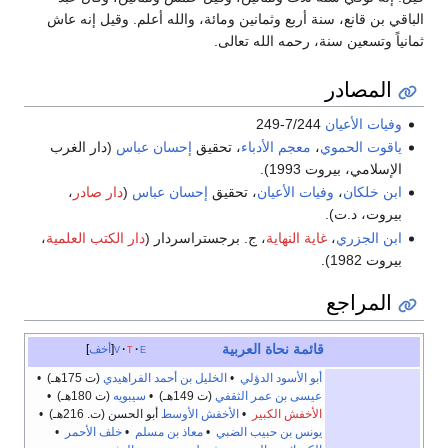
الباقي بن قانع، سنة أربع وثمانين ومائة، والله أعلم. وقيل إنه عاش
ثمانياً وتسعين سنة، رحمه الله تعالى.
المصادر
وفيات الأعيان
7/244-249
ياقوت الحموي
،
معجم الأدباء
، تحقيق
إحسان عباس
(دار الغرب
الإسلامي، بيروت 1993).
ابن خلكان
،
وفيات الأعيان
، تحقيق
إحسان عباس
(
دار صادر
،
بيروت، د.ت).
ابن الجزري
،
غاية النهاية
، ج. برجستراسردار (
دار الكتب العلمية
،
بيروت 1982).
المراجع
قائمة نحاة
العربية
e
t
v
أخف
أبو الأسود الدؤلي
•
الخليل بن أحمد الفراهيدي
(ت 175هـ) •
عيسى بن عمر الثقفي
(ت 149هـ) •
سيبويه
(ت 180هـ) •
الأخفش الكبير
•
الأخفش الأوسط
أبو الحسن (ت. 216هـ) •
يونس بن حبيب الضبي
•
معاذ بن مسلم
•
خلف الأحمر
•