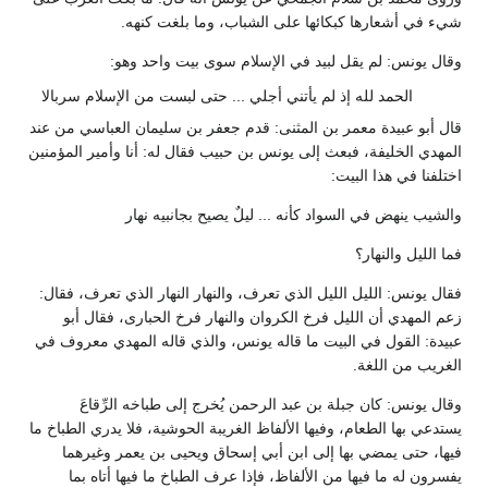
شيء في أشعارها كبكائها على الشباب، وما بلغت كنهه.
وقال يونس: لم يقل لبيد في الإسلام سوى بيت واحد وهو:
الحمد لله إذ لم يأتني أجلي ... حتى لبست من الإسلام سربالا
قال أبو عبيدة معمر بن المثنى: قدم جعفر بن سليمان العباسي من عند
المهدي الخليفة، فبعث إلى يونس بن حبيب فقال له: أنا وأمير المؤمنين
اختلفنا في هذا البيت:
والشيب ينهض في السواد كأنه ... ليلٌ يصيح بجانبيه نهار
فما الليل والنهار؟
فقال يونس: الليل الليل الذي تعرف، والنهار النهار الذي تعرف، فقال:
زعم المهدي أن الليل فرخ الكروان والنهار فرخ الحبارى، فقال أبو
عبيدة: القول في البيت ما قاله يونس، والذي قاله المهدي معروف في
الغريب من اللغة.
وقال يونس: كان جبلة بن عبد الرحمن يُخرج إلى طباخه الرِّقاعَ
يستدعي بها الطعام، وفيها الألفاظ الغريبة الحوشية، فلا يدري الطباخ ما
فيها، حتى يمضي بها إلى ابن أبي إسحاق ويحيى بن يعمر وغيرهما
يفسرون له ما فيها من الألفاظ، فإذا عرف الطباخ ما فيها أتاه بما