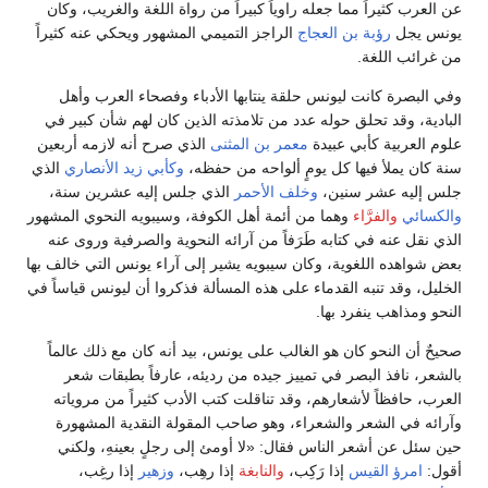
عن العرب كثيراً مما جعله راوياً كبيراً من رواة اللغة والغريب، وكان
يونس يجل
رؤبة بن العجاج
الراجز التميمي المشهور ويحكي عنه كثيراً
من غرائب اللغة.
وفي البصرة كانت ليونس حلقة ينتابها الأدباء وفصحاء العرب وأهل
البادية، وقد تحلق حوله عدد من تلامذته الذين كان لهم شأن كبير في
علوم العربية كأبي عبيدة
معمر بن المثنى
الذي صرح أنه لازمه أربعين
سنة كان يملأ فيها كل يومٍ ألواحه من حفظه،
وكأبي زيد الأنصاري
الذي
جلس إليه عشر سنين،
وخلف الأحمر
الذي جلس إليه عشرين سنة،
والكسائي
والفرَّاء
وهما من أئمة أهل الكوفة، وسيبويه النحوي المشهور
الذي نقل عنه في كتابه طَرَفاً من آرائه النحوية والصرفية وروى عنه
بعض شواهده اللغوية، وكان سيبويه يشير إلى آراء يونس التي خالف بها
الخليل، وقد تنبه القدماء على هذه المسألة فذكروا أن ليونس قياساً في
النحو ومذاهب ينفرد بها.
صحيحٌ أن النحو كان هو الغالب على يونس، بيد أنه كان مع ذلك عالماً
بالشعر، نافذ البصر في تمييز جيده من رديئه، عارفاً بطبقات شعر
العرب، حافظاً لأشعارهم، وقد تناقلت كتب الأدب كثيراً من مروياته
وآرائه في الشعر والشعراء، وهو صاحب المقولة النقدية المشهورة
حين سئل عن أشعر الناس فقال: «لا أومئ إلى رجلٍ بعينهِ، ولكني
أقول:
امرؤ القيس
إذا رَكِب،
والنابغة
إذا رهِب،
وزهير
إذا رغِب،