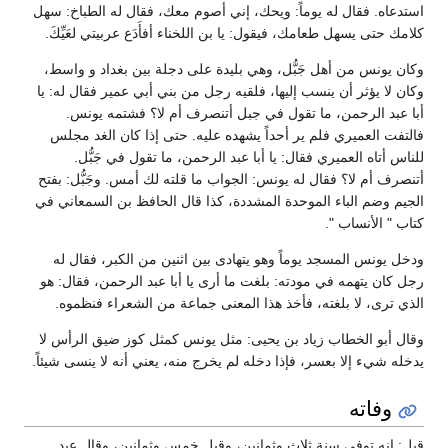
استدعاه. فقال له يوماً: ويحك، إني أصوم معك، فقال له الطباخ: سهل
كلامك حتى يسهل طعامك، فيقول: يا بن اللخناء أفأَدَع عربيتي لعَيِّكَ.
وكان يونس من أهل جَبُّل، وهي بليدة على دجلة بين بغداد و واسط،
وكان لا يؤثر أن ينسب إليها، فلقيه رجل من بني أبي عمير فقال له: يا
أبا عبد الرحمن، ما تقول في جبل أتنصرف أم لا؟ فشتمه يونس.
فالتفت العميري فلم ير أحداً يشهده عليه. حتى إذا كان الغد مجلس
للناس أتاه العميري فقال: يا أبا عبد الرحمن، ما تقول في جَبُّل.
أتنصرف أم لا؟ فقال له يونس: الجواب ما قلته لك أمس. وجَبُّل: بفتح
الجيم وضم الباء الموحدة المشددة، كذا قال الحافظ بن السمعاني في
كتاب " الأنساب ".
ودخل يونس المسجد يوماً وهو يتهادى بين اثنين من الكبر، فقال له
رجل كان يتهمه في مودته: بلغت ما أرى يا أبا عبد الرحمن، فقال: هو
الذي ترى، لا بلغته، فأخذ هذا المعنى جماعة من الشعراء فنظموه.
وقال أبو الخطاب زياد بن يحيى: مثل يونس كمثل كوز ضيق الرأس لا
يدخله شيء إلا بعسر، فإذا دخله لم يخرج منه، يعني أنه لا ينسى شيئاً.
وفاته
قيل: إنه توفي سنة ثلاث وثمانين، وقيل خمس وثمانين، وقال عبد