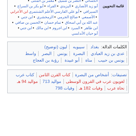
الكسائي
•
النضر بن شميل
•
معمر بن المثنى
•
قائمة النحويين
أبو زيد الأنصاري
•
اليزيدي
•
الفراء
•
أبو بكر بن السراج
•
السيرافي
•
أبو علي الفارسي
الأعلم الشنتمري
ابن الأعرابي
•
الأصمعي
•
صالح الجرمي
•
الزمخشري
•
ابن جني
•
عبد الله بن أبي اسحاق
•
تمام حسان
•
الحسن بن صافي
•
ابن طاهر
•
المبرد
•
ابن اجروم
•
ابن مالك
•
ابن جني
•
أبو حيان الأندلسي
الكلمات الدالة:
بغداد
سيبويه
ليون (توضيح)
عدي بن زيد العبادي
البصرة
يونس
البصر
واسط
يونس بن حبيب
مناة
أبو عبيدة
رؤبة بن العجاج
تصنيفات
:
أشخاص من البصرة
كتاب القرن الثامن
كتاب عرب
لغويون عرب في القرون الوسطى
مواليد 713
مواليد 94 هـ
نحاة عرب
وفيات 182 هـ
وفيات 798