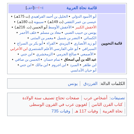
قائمة نحاة
العربية
e
t
v
أخف
أبو الأسود الدؤلي
•
الخليل بن أحمد الفراهيدي
(ت 175هـ) •
عيسى بن عمر الثقفي
(ت 149هـ) •
سيبويه
(ت 180هـ) •
الأخفش الكبير
•
الأخفش الأوسط
أبو الحسن (ت. 216هـ) •
يونس بن حبيب الضبي
•
معاذ بن مسلم
•
خلف الأحمر
•
الكسائي
•
النضر بن شميل
•
معمر بن المثنى
•
قائمة النحويين
أبو زيد الأنصاري
•
اليزيدي
•
الفراء
•
أبو بكر بن السراج
•
السيرافي
•
أبو علي الفارسي
الأعلم الشنتمري
ابن الأعرابي
•
الأصمعي
•
صالح الجرمي
•
الزمخشري
•
ابن جني
•
عبد الله بن أبي اسحاق
•
تمام حسان
•
الحسن بن صافي
•
ابن طاهر
•
المبرد
•
ابن اجروم
•
ابن مالك
•
ابن جني
•
أبو حيان الأندلسي
الكلمات الدالة:
الفرزدق
يونس
تصنيفات
:
أشخاص عرب
صفحات تحتاج تصنيف سنة الولادة
كتاب القرن الثامن
لغويون عرب في القرون الوسطى
نحاة العربية
وفيات 117 هـ
وفيات 735