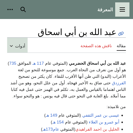
المعرفة
القائمة الرئيسية
بحث
أدوات
عبد الله بن أبي اسحاق
مقالة
ناقش هذه الصفحة
أدوات
عبد الله بن أبي اسحاق الحضرمي
(المتوفي عام
117 هـ
الموافق
735
)
هو أول من نعرف من النحاة العرب. جمع موسوعة للنحو من لغة
الأعراب (البدو) التي ظن أنها الأقرب للنقاء. كان يكثر من تصحيح
الفرزدق
حتى ضاق به الأخير فهجاه. أول من علل النحو، وهو من أشد
الناس اهتماما بالقياس والعمل به، تكلم في الهمز حتى عمل فيه كتابا
مما أملاه. بلغ الغاية في النحو حتى قال فيه يونس : هو والنحو سواء.
من تلاميذه:
عيسى بن عمر الثقفي
(المتوفي عام
149 هـ
)
أبو عمرو بن العلاء
(المتوفي عام
154 هـ
)
الخليل بن احمد الفراهيدي
(المتوفي
عام173هـ
)