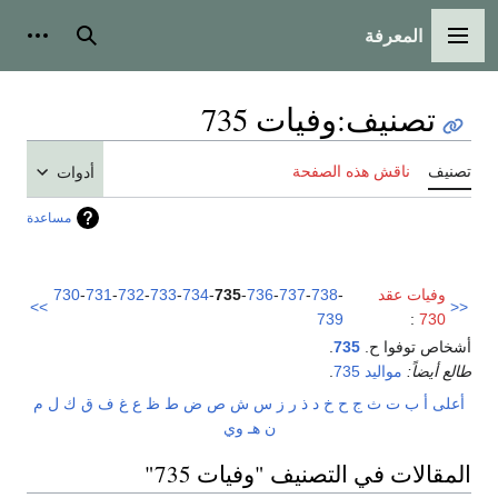
المعرفة
القائمة الرئيسية
بحث
أدوات
تصنيف
:
وفيات 735
تصنيف
ناقش هذه الصفحة
أدوات
مساعدة
وفيات عقد
-
738
-
737
-
736
-
735
-
734
-
733
-
732
-
731
-
730
>>
<<
739
:
730
أشخاص توفوا ح.
735
.
طالع أيضاً:
مواليد 735
.
أعلى
أ
ب
ت
ث
ج
ح
خ
د
ذ
ر
ز
س
ش
ص
ض
ط
ظ
ع
غ
ف
ق
ك
ل
م
ن
هـ
و
ي
المقالات في التصنيف "وفيات 735"