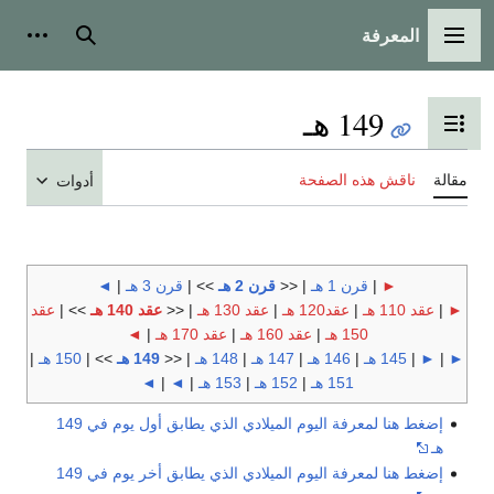
المعرفة
القائمة الرئيسية
بحث
أدوات
149 هـ
تبديل عرض جدول المحتويات
مقالة
ناقش هذه الصفحة
أدوات
►
|
قرن 1 هـ
| <<
قرن 2 هـ
>> |
قرن 3 هـ
|
◄
►
|
عقد 110 هـ
|
عقد120 هـ
|
عقد 130 هـ
| <<
عقد 140 هـ
>> |
عقد
150 هـ
|
عقد 160 هـ
|
عقد 170 هـ
|
◄
►
|
►
|
145 هـ
|
146 هـ
|
147 هـ
|
148 هـ
| <<
149 هـ
>> |
150 هـ
|
151 هـ
|
152 هـ
|
153 هـ
|
◄
|
◄
إضغط هنا لمعرفة اليوم الميلادي الذي يطابق أول يوم في 149
هـ
إضغط هنا لمعرفة اليوم الميلادي الذي يطابق أخر يوم في 149