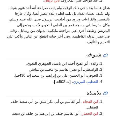
عبد الواحد علي المعروف
بابن برهان
.
هذان عالما بغداد في ذلك الوقت ولم يثبت صراحة أنه أخذ عنهم شيئا،
ولم يكتف بعلماء بغداد بل تلمذ لعلمء بلده مصر أيضا. وكان عارفا
بالتفسير والقراءات وتزود من أحاديث الرسول صلى الله عليه وسلم.
وكان مدرسا في مسجد عمر بن العاص للنحو والأدب، وجمع إلى
التدريس وظيفة أخرى هي مراجعة مايكتبه الديوان من رسائل، وذلك
في عصر الدولة الفاطمية. وفي آخر حياته انقطع عن الناس وأكب علي
التعليم والتأليف.
شيوخه
والده، أبو الفتح أحمد ابن بابشاذ الجوهري النحوي.
الواسطي، أبو نصر القاسم بن محمد بن مباشر.
الحوفي، أبو الحسن علي بن إبراهيم بن سعيد [ت 430هـ].
الخطيب التبريزي
، [ت 502هـ ].
تلاميذه
ابن الفحام
، أبو القاسم بن أبي بكر عتيق بن أبي سعيد خلف
الصقلي.
ابن الحصار
، أبو القاسم خلف بن إبراهيم بن خلف بن سعيد