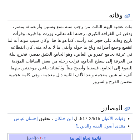
وفاته
مات عشية اليوم الثالث من رجب سنة تسع وستين وأربعمائة بمصر،
ودفن في القرافة الكبرى، رحمه الله تعالى، وزرت بها قبره، وقرأت
تاريخ وفاته على حجر عند رأسه، كما هو ها هنا. وكان سبب موته أنه لما
انقطع وجمع أطرافه وباع ما حوله وأبقى ما لا بد له منه، كان انقطاعه
في غرفة بجامع عمرو بن العاص، وهو الجامع العتيق بمصر، فخرج ليلة
من الغرفة إلى سطح الجامع، فزلت رجله من بعض الطاقات المؤدية
للضوء إلى الجامع، فسقط وأصبح ميتاً. وبَابَشاذ: بباءين موحدتين بينهما
ألف، ثم شين معجمة وبعد الألف الثانية ذال معجمة، وهي كلمة عجمية
تتضمن الفرح والسرور.
المصادر
وفيات الأعيان
2/515-517، ل
ابن خلكان
، تحقيق
إحسان عباس
.
منتدى أصول الفقه والدين
قائمة نحاة
العربية
e
t
v
أخف