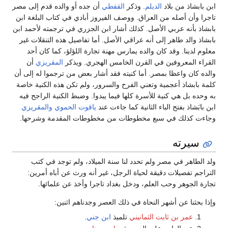
ابن بابشاذ من بلاد
الديلم
. وذكر
القفطي
أن جده أو والده قدم إلى مصر
تاجرا وأن أصله من العراق. ووصف الفيروز أبادي في كتاب البلغة ابن
بابشاذ بأنه عربي الأصل. كذلك أشار ابن الجزري في ترجمته لأحمد ابن
بابشاذ والد طاهر إلى أنه عراقي الأصل. أما تفاصيل هذه التنقلات غير
معلوم لدينا. وقد كان والده يمارس مهنة تجارة اللؤلؤ، كما كان أحد
القراء المعروفين في القرن الخامس الهجري. ويذكر
المقريزي
أن
والده كان واعظا بمصر. أما كنيته فقد أشار بعض من ترجموا له إلى أن
كلمة بابشاذ أعجمية وتعني الفرح والسرور، ولم تكن هذه الكنية خاصة
به وحده بل هي كنية للأسرة كلها فيما يبدوا. وضبط الكنية الراجح فيه
ابن بابَشاذ بفتح الباء الثانية كما جاءت عند
ياقوت الحموي
والمقريزي
وجاءت كذلك في سبع مخطوطات من مخطوطات المقدمة وشرحها.
سيرته
ولد الطاهر في مصر ولم تحدد لنا سنة الميلاد، ولم توجد في كتب
التراجم تفصيلات دقيقة لحياة الرجل، غير أنه ورث عن أباه أمرين:
تجارة الجوهر وحب العلم، ودخل بغداد تاجرا وأخذ عن علمائها.
وإذا بحثنا عن أشهر النحاة في ذلك العصر وجدناهم اثنين:
عمر بن ثابت الثمانيني
تلميذ
ابن جني
.