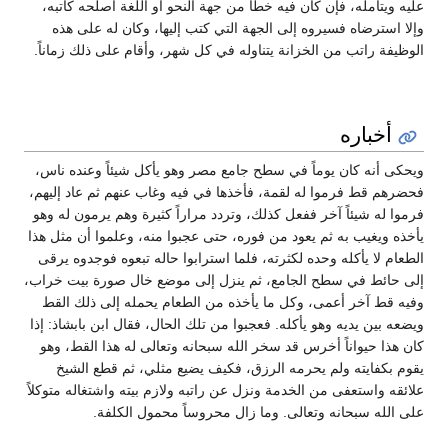
عليه ويتأمله، فإن كان فيه خطأ من جهة النحو أو اللغة أصلحه كاتبه،
وإلا استرضاه فسيروه إلى الجهة التي كتب إليها، وكان له على هذه
الوظيفة راتب من الخزانة يتناوله في كل شهر، وأقام على ذلك زماناً.
أخباره
ويحكى أنه كان يوماً في سطح جامع مصر وهو يأكل شيئاً وعنده ناس،
فحضرهم قط فرموا له لقمة، فأخذها في فيه وغاب عنهم ثم عاد إليهم،
فرموا له شيئاً آخر ففعل كذلك، وتردد مراراً كثيرة وهم يرمون له وهو
يأخذه ويغيب به ثم يعود من فوره، حتى عجبوا منه، وعلموا أن مثل هذا
الطعام لا يأكله وحده لكثرته، فلما استرابوا حاله تبعوه فوجدوه يرقى
إلى حائط في سطح الجامع، ثم ينزل إلى موضع خال صورة بيت خراب،
وفيه قط آخر أعمى، وكل ما يأخذه من الطعام يحمله إلى ذلك القط
ويضعه بين يديه وهو يأكله. فعجبوا من تلك الحال، فقال ابن بابشاذ: إذا
كان هذا حيواناً أخرس قد سخر الله سبحانه وتعالى له هذا القط، وهو
يقوم بكفايته ولم يحرمه الرزق، فكيف يضيع مثلي، ثم قطع الشيخ
علائقه واستعفى من الخدمة ونزل عن راتبه ولازم بيته واشتغاله متوكلاً
على الله سبحانه وتعالى. وما زال محروساً محمول الكلفة.