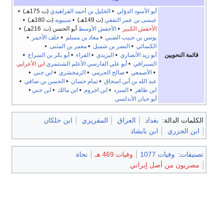
أبو الأسود الدؤلي
•
الخليل بن أحمد الفراهيدي
(ت 175هـ) •
عيسى بن عمر الثقفي
(ت 149هـ) •
سيبويه
(ت 180هـ) •
الأخفش الكبير
•
الأخفش الأوسط
أبو الحسن (ت. 216هـ) •
يونس بن حبيب الضبي
•
معاذ بن مسلم
•
خلف الأحمر
•
الكسائي
•
النضر بن شميل
•
معمر بن المثنى
•
قائمة النحويين
أبو زيد الأنصاري
•
اليزيدي
•
الفراء
•
أبو بكر بن السراج
•
السيرافي
•
أبو علي الفارسي
الأعلم الشنتمري
ابن الأعرابي
•
الأصمعي
•
صالح الجرمي
•
الزمخشري
•
ابن جني
•
عبد الله بن أبي اسحاق
•
تمام حسان
•
الحسن بن صافي
•
ابن طاهر
•
المبرد
•
ابن اجروم
•
ابن مالك
•
ابن جني
•
أبو حيان الأندلسي
الكلمات الدالة:
بغداد
العراق
المقريزي
ابن خلكان
ابن الجزري
ابن بابشاذ
تصنيفات
:
وفيات 1077
وفيات 469 هـ
نحاة
مصريون من أصل إيراني