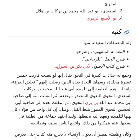
المقرئ.
السعيدي، أبو عبد الله محمد بن بركات بن هلال.
أبو الأَصبع الزهري
.
كتبه
وله المصنفات المفيدة، منها:
المقدمة
المشهورة، وشرحها.
شرح الجمل
"للزجاجي".
شرح كتاب الأصول
لأبي بكر بن السراج
.
وجمع له جذاذات كبيرة في النحو، يقال إنها لو بيضت قاربت خمس
عشرة مجلدة، وسماها النحاة بعده الذين وصلت إليهم " تعليق الغرفة،
وانتقلت هذه التعليقة إلى تلميذه أبي عبد الله محمد بن بركات
السعدي، النحوي اللغوي المتصدر موضعه، ثم انتقلت منه إلى صاحبه:
أبي محمد عبد الله
بن بري
النحوي، ثم انتقلت بعده إلى صاحبه أبي
الحسين النحوي المنبوز بثلط الفيل، وقيل: إن كل واحد من هؤلاء كان
يهبها لتلميذه ويعهد إليه بحفظها. ولقد اجتهد جماعة من الطلبة في
نسخها، فلم يتمكنوا من ذلك. وانتفع الناس بعلمه وتصانيفه.
وكان وظيفته بمصر أن ديوان الإنشاء لا يخرج منه كتاب حتى يعرض