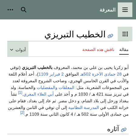
المعرفة
القائمة الرئيسية
بحث
أدوات
الخطيب التبريزي
تبديل عرض جدول المحتويات
مقالة
ناقش هذه الصفحة
أدوات
أبو زكريا يحيى بن علي بن محمد، المعروف
بالخطيب التبريزي
(توفي
في
28 جمادى الآخرة
502هـ
الموافق
2 فبراير
1109
)، أحد أعلام اللغة
والأدب في القرن الخامس الهجري، وصاحب الشروح المعروفة لعدد
من المجموعات الشعرية، مثل:
المعلقات
والمفضليات
والحماسة. ولد
[1]
في تبريز سنة 421 هـ / 1030 م و أخد على
أبي العلاء المعري
.
نشأ
ببغداد ورحل إلى بلاد الشام، و دخل مصر. ثم عاد إلى بغداد، فقام على
خزانة الكتب في
المدرسة النظامية
إلى أن توفي في الثامن والعشرين
[2]
من جمادى الأولى سنة 502 هـ / 4 كانون الثاني سنة 1109 م.
آثاره