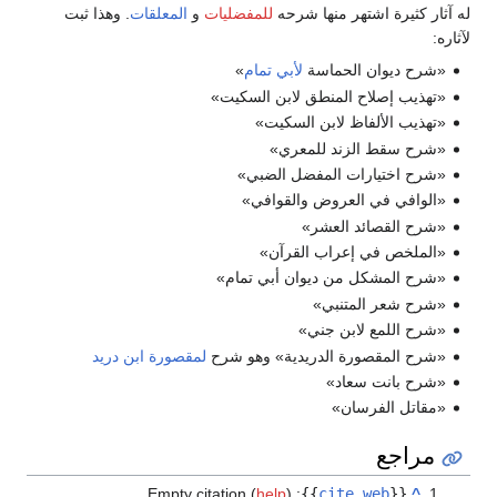
له آثار كثيرة اشتهر منها شرحه
للمفضليات
و
المعلقات
. وهذا ثبت
لآثاره:
«شرح ديوان الحماسة
لأبي تمام
»
«تهذيب إصلاح المنطق لابن السكيت»
«تهذيب الألفاظ لابن السكيت»
«شرح سقط الزند للمعري»
«شرح اختيارات المفضل الضبي»
«الوافي في العروض والقوافي»
«شرح القصائد العشر»
«الملخص في إعراب القرآن»
«شرح المشكل من ديوان أبي تمام»
«شرح شعر المتنبي»
«شرح اللمع لابن جني»
«شرح المقصورة الدريدية» وهو شرح
لمقصورة ابن دريد
«شرح بانت سعاد»
«مقاتل الفرسان»
مراجع
Empty citation (
help
)
:
}}
cite web
{{
^