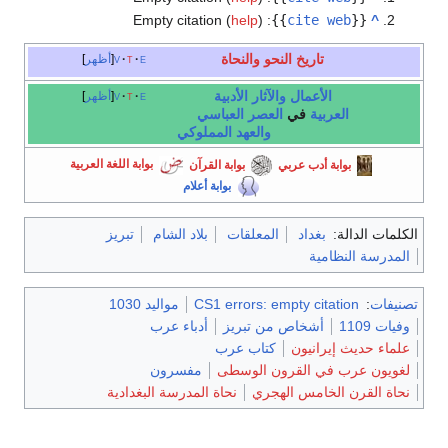
Empty citation (
help
)
:
}}
cite web
{{
^
تاريخ النحو والنحاة
e
t
v
أظهر
الأعمال والآثار الأدبية
e
t
v
أظهر
العربية
في
العصر العباسي
والعهد المملوكي
بوابة أدب عربي
بوابة القرآن
بوابة اللغة العربية
بوابة أعلام
الكلمات الدالة:
بغداد
المعلقات
بلاد الشام
تبريز
المدرسة النظامية
تصنيفات
:
CS1 errors: empty citation
مواليد 1030
وفيات 1109
أشخاص من تبريز
أدباء عرب
علماء حديث إيرانيون
كتاب عرب
لغويون عرب في القرون الوسطى
مفسرون
نحاة القرن الخامس الهجري
نحاة المدرسة البغدادية