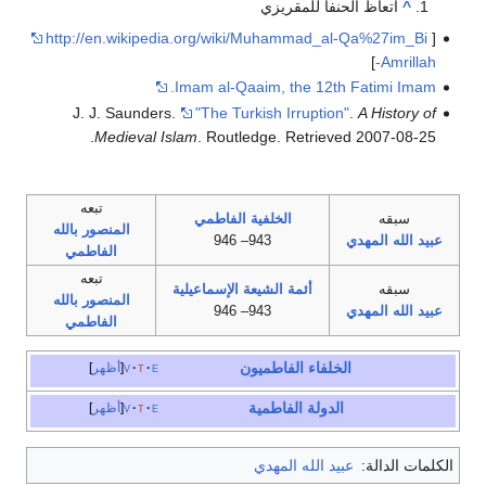
^
اتعاظ الحنفا للمقريزي
http://en.wikipedia.org/wiki/Muhammad_al-Qa%27im_Bi
[
]
-Amrillah
Imam al-Qaaim, the 12th Fatimi Imam.
J. J. Saunders.
"The Turkish Irruption"
.
A History of
.
Medieval Islam
. Routledge
. Retrieved
2007-08-25
تبعه
سبقه
الخلفية الفاطمي
المنصور بالله
عبيد الله المهدي
943– 946
الفاطمي
تبعه
سبقه
أئمة الشيعة الإسماعيلية
المنصور بالله
عبيد الله المهدي
943– 946
الفاطمي
الخلفاء الفاطميون
e
t
v
أظهر
الدولة الفاطمية
e
t
v
أظهر
الكلمات الدالة:
عبيد الله المهدي