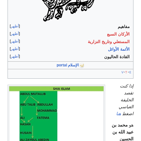
أظهر
مفاهيم
أظهر
الأركان السبع
أظهر
المستعلي
وتاريخ النزارية
أظهر
الأئمة الأوائل
أظهر
القادة الحاليون
الإسلام portal
v
t
e
إذا كنت
تقصد
الخليفة
العباسي
اضغط
هنا
هو
محمد بن
عبيد الله بن
الحسين