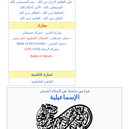
-
علي الظاهر لإعزاز دين الله
-
معد المستنصر بالله
-
المستعلي بالله
-
الآمر بأحكام الله
-
الحافظ لدين الله
-
الظافر بدين الله
-
الفائز بدين الله
-
العاضد لدين الله
معارك
معركة البابين
-
معركة عسقلان
-
حصار عسقلان
-
الحملات الصليبية على مصر
-
حصار القدس
-
Battle of the Orontes
-
معركة الرملة
(
1102
-
1105
Battle of Yibneh
-
عمارة فاطمية
القاهرة الفاطمية
جزء من
سلسلة
عن
الإسلام الشيعي
الإسماعيلية