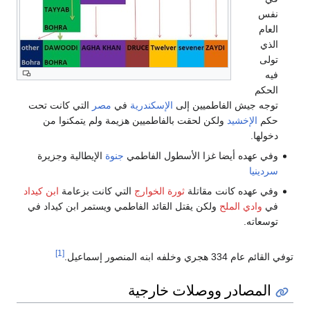
نفس
العام
الذي
تولى
فيه
الحكم
توجه جيش الفاطميين إلى
الإسكندرية
في
مصر
التي كانت تحت
حكم
الإخشيد
ولكن لحقت بالفاطميين هزيمة ولم يتمكنوا من
دخولها.
وفي عهده أيضا غزا الأسطول الفاطمي
جنوة
الإيطالية وجزيرة
سردينيا
وفي عهده كانت مقاتلة
ثورة الخوارج
التي كانت بزعامة
ابن كيداد
في
وادي الملح
ولكن يقتل القائد الفاطمي ويستمر ابن كيداد في
توسعاته.
[1]
توفي القائم عام 334 هجري وخلفه ابنه المنصور إسماعيل.
المصادر ووصلات خارجية