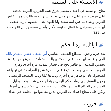
الاستيلاء على السلطة
جاح أبو سعيد في احتلال معظم شرق شبه الجزيرة العربية شجعه
لى فرض حصار على حجر وهي مدينة استراتيجية بالقرب من الخليج
لعربي وبعد ذلك عين ابنه سعيد وليا للعهد. هذه الخطوة أثارت غضب
بو طاهر وسرعان ما اغتال شقيقه الأكبر وأعلن نفسه رئيس القرامطة
ي 923.
أوائل فترة الحكم
عد فترة وجيزة استطاع الخليفة العباسي
أبو الفضل جعفر المقتدر بالله
لذي جاء بعد أبو أحمد علي المكتفي بالله استعادة البصرة وأمر بإعادة
حصين المدينة. أبو طاهر نجح في حصار المدينة مرة أخرى وهزم
لجيش العباسي. بعد الاستيلاء على البصرة شرع القرامطة في نهبها ثم
نسحبوا. عاد أبو طاهر مرة أخرى ودمرها كليا ودمر المسجد الرئيسي
حول السوق إلى رماد. حكم البحرين بنجاح خلال هذا الوقت وقابل
لعديد من الحكام المحليين والأجانب بالإضافة إلى حكام شمال أفريقيا
لكن قاتل بنجاح اعتداءات الفرس الذين تحالفوا مع الخليفة في بغداد.
حروبه