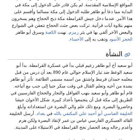
لمواقع الإسلامية المقدسة. لم يكن قادر على الدخول إلى مكة في
لبداية مما دعا أبو طاهر طلبه الدخول إلى مكة مسالما وأقسم على
ذا الأمر. عندما دخل جيش القرامطة مكة ذبح الحجاج وهم يسخرون
نهم بتلاوة آيات قرآنية. تركت بعض جثث الحجاج تتعفن في الشوارع
البعض الآخر ألقي بها في بئر
زمزم
. نهبت
الكعبة
وسرق أبو طاهر
لحجر الأسود
وذهب به إلى
الأحساء
.
النشأة
بو سعيد أخ أبو طاهر زعيم قبلي بدأ في عسكرة القرامطة. بدأ أبو
سعيد الوعظ ضد تيار الإسلام حوالي عام 890 بعد أن درس من قبل
علمه حمدان قرمط واشتق من اسمه مسمى الطائفة. تأثر أبو طاهر
شدة من أخيه وتعلم القتال في وقت مبكر جنبا إلى جنب مع أتباعه.
ام أبو طاهر وأبو سعيد بنهب القوافل والتجار والحجاج الفارسيين في
لطريق إلى مكة قبل أن يتجمعوا بأعداد كبيرة. شكل الأخوان جيشا
حاصروا البصرة. ومع ذلك علم والي البصرة عن استعداداته وأبلغ
لخليفة
العباسي
أبو أحمد علي المكتفي بالله
في
بغداد
. أرسل الخليفة
لقائد العسكري الفارسي عباس بن عمر لإنقاذ البصرة ولكن هزم
أعدم رجاله وبعد الحصار نجح القرامطة في الاستيلاء على المدينة.