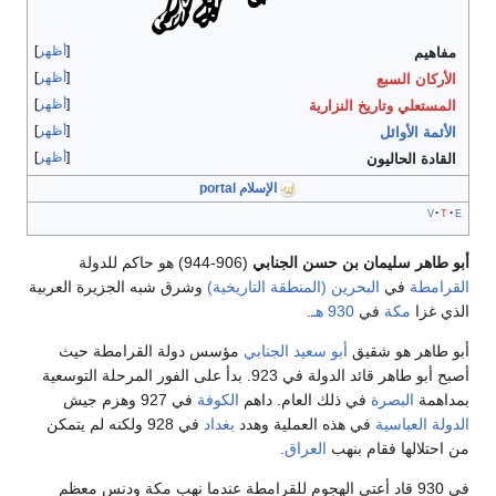
أظهر
مفاهيم
أظهر
الأركان السبع
أظهر
المستعلي
وتاريخ النزارية
أظهر
الأئمة الأوائل
أظهر
القادة الحاليون
الإسلام portal
v
t
e
بو طاهر سليمان بن حسن الجنابي
(906-944) هو حاكم للدولة
لقرامطة
في
البحرين (المنطقة التاريخية)
وشرق شبه الجزيرة العربية
لذي غزا
مكة
في
930 هـ
.
بو طاهر هو شقيق
أبو سعيد الجنابي
مؤسس دولة القرامطة حيث
أصبح أبو طاهر قائد الدولة في 923. بدأ على الفور المرحلة التوسعية
مداهمة
البصرة
في ذلك العام. داهم
الكوفة
في 927 وهزم جيش
لدولة العباسية
في هذه العملية وهدد
بغداد
في 928 ولكنه لم يتمكن
ن احتلالها فقام بنهب
العراق
.
في 930 قاد أعتى الهجوم للقرامطة عندما نهب مكة ودنس معظم