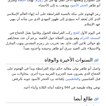
ي الشوارع وبعضها الآخر ألقي بها في بئر
زمزم
. نهبت
الكعبة
وسرق
بو طاهر
الحجر الأسود
ووذهب به إلى الأحساء.
مز الهجوم على مكة بالنسبة للقرامطة على أنه إنهاء العالم الإسلامي
لذي كان يُعتقد أنه سيؤدي إلى ظهور المهدي الذي من شأنه أن ينهي
هد الإسلام.
ي اليوم الأول
للحج
ركب القرامطة الخيول وقاموا بقتل الحجاج في
لمسجد الحرام
وهم يؤدون الصلاة حول الكعبة. يزعم أن عدد ضحاياهم
لغ حوالي ثلاثين ألف حاج. بعد تخريب بئر زمزم المقدس ونهب المنازل
الاستيلاء على العبيد سرق أبو طاهر وجيشه وأخذوه بعيداً.
السنوات الأخيرة والوفاة
اصل أبو طاهر تولي مقاليد حكم دولة القرامطة وبدأ في الهجوم على
لحجاج الذي يعبرون شبه الجزيرة العربية مرة أخرى. محاولات من
بل العباسيين
والفاطميين
بإقناعه برد الحجر الأسود جوبه بالرفض.
في وفاة طبيعية في 944 وخلفه أبنائه الثلاثة وأبناء أخيه.
طالع أيضا