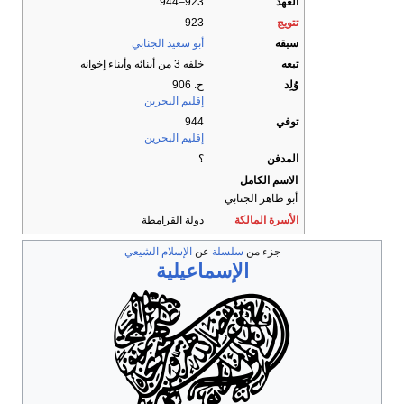
العهد
923–944
تتويج
923
سبقه
أبو سعيد الجنابي
تبعه
خلفه 3 من أبنائه وأبناء إخوانه
وُلِد
ح. 906
إقليم البحرين
توفي
944
إقليم البحرين
المدفن
؟
الاسم الكامل
أبو طاهر الجنابي
الأسرة المالكة
دولة القرامطة
جزء من
سلسلة
عن
الإسلام الشيعي
الإسماعيلية