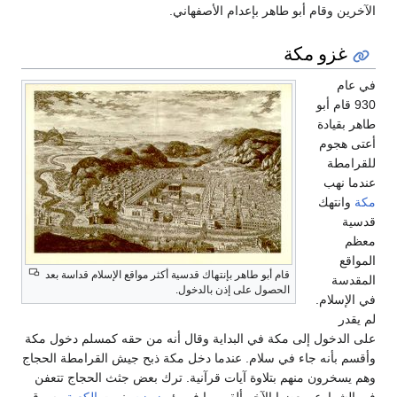
لآخرين وقام أبو طاهر بإعدام الأصفهاني.
غزو مكة
ي عام
930 قام أبو
اهر بقيادة
عتى هجوم
لقرامطة
ندما نهب
كة
وانتهك
دسية
عظم
لمواقع
قام أبو طاهر بإنتهاك قدسية أكثر مواقع الإسلام قداسة بعد
لمقدسة
الحصول على إذن بالدخول.
ي الإسلام.
م يقدر
لى الدخول إلى مكة في البداية وقال أنه من حقه كمسلم دخول مكة
أقسم بأنه جاء في سلام. عندما دخل مكة ذبح جيش القرامطة الحجاج
هم يسخرون منهم بتلاوة آيات قرآنية. ترك بعض جثث الحجاج تتعفن