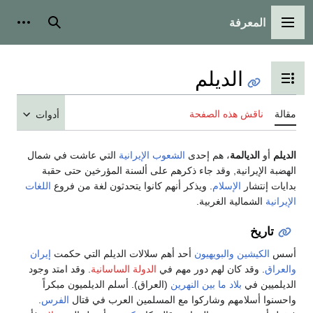
المعرفة
القائمة الرئيسية
بحث
أدوات
الديلم
تبديل عرض جدول المحتويات
مقالة
ناقش هذه الصفحة
أدوات
الديلم
أو
الديالمة
، هم إحدى
الشعوب الإيرانية
التي عاشت في شمال
الهضبة الإيرانية, وقد جاء ذكرهم على ألسنة المؤرخين حتى حقبة
بدايات إنتشار
الإسلام
. ويذكر أنهم كانوا يتحدثون لغة من فروع
اللغات
الإيرانية
الشمالية الغربية.
تاريخ
أسس
الكيشين
والبويهيون
أحد أهم سلالات الديلم التي حكمت
إيران
والعراق
. وقد كان لهم دور مهم في
الدولة الساسانية
. وقد امتد وجود
الديلميين في
بلاد ما بين النهرين
(العراق). أسلم الديلميون مبكراً
واحسنوا أسلامهم وشاركوا مع المسلمين العرب في قتال
الفرس
.