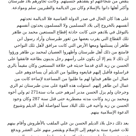
ينقص من شجاعتهم أو يفقدهم جنسيتهم. وكانت تجاورهم بلاد طبرستان
وأكثر أهلها دانوا بالإسلام وكان بين الديالمة والطبريين سلم وموادعة.
على هذا كان الحال في صدر الدولة العباسية فلا الديالمة تحدثهم
أنفسهم بالخروج إلى بلاد المسلمين ولا المسلمون يحدثون أنفسهم
بالتوغل في بلادهم حتى كانت حادثة إقطاع المستعين محمد بن طاهر
تلك القطاع التي يقرب بعضها من ثغور طبرستان وأراد رسول ابن
طاهر أن يستلمها ومعها الأرض التي كانت مرافق لأهل تلك النواحي
فامتنع من ذلك أهل طبرستان وأظهروا العصيان لمحمد بن طاهر ورؤوا
أن ذلك لا يتم إلا أن يكون على رأسهم رجل يدينون بطاعته فاتفقوا على
الحسن بن زيد الذي قدمنا حديثه في خلافة المستعين وكان مقيماً بالري
فراسلوه فأقبل إليهم فبايعوه وطلبوا من الديلم أن يساعدوهم على
عمال ابن طاهر فبذلوا لهم ما طلبوا من المساعدة لإساءة كانت من
عمال ابن طاهر إليهم. استولت هذه القوة على مدن طبرستان ثم الري
وجرجان ولم يزل الحسن مدبر أمرهم حتى مات سنة271 ثم ولي أخوه
ومحمد بن زيد وكانت مدته مضطربة حتى قتل سنة 287 وكان وجود
الحسن بن زيد وأخيه في تلك البلاد سبباً لمواصلة أهل الديلم وشيوع
الدعوة الإسلامية بينهم.
بعد ذلك دخل بلاد الديلم الحسن بن علي الملقب بالأطروش وأقام بينهم
ثلاث عشرة سنة يدعوهم إلى الإسلام ويقتصر منهم على العشر ويدفع