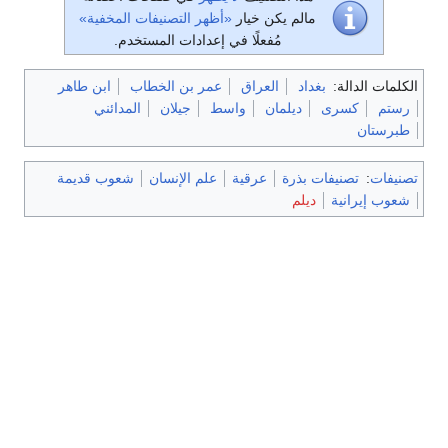
مالم يكن خيار
«أظهر التصنيفات المخفية»
مُفعلًا في إعدادات المستخدم.
الكلمات الدالة:
بغداد
العراق
عمر بن الخطاب
ابن طاهر
رستم
كسرى
ديلمان
واسط
جيلان
المدائني
طبرستان
تصنيفات
:
تصنيفات بذرة
عرقية
علم الإنسان
شعوب قديمة
شعوب إيرانية
ديلم