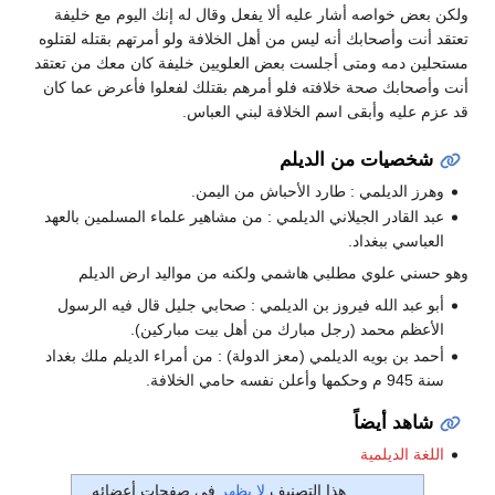
ولكن بعض خواصه أشار عليه ألا يفعل وقال له إنك اليوم مع خليفة
تعتقد أنت وأصحابك أنه ليس من أهل الخلافة ولو أمرتهم بقتله لقتلوه
مستحلين دمه ومتى أجلست بعض العلويين خليفة كان معك من تعتقد
أنت وأصحابك صحة خلافته فلو أمرهم بقتلك لفعلوا فأعرض عما كان
قد عزم عليه وأبقى اسم الخلافة لبني العباس.
شخصيات من الديلم
وهرز الديلمي : طارد الأحباش من اليمن.
عبد القادر الجيلاني الديلمي : من مشاهير علماء المسلمين بالعهد
العباسي ببغداد.
وهو حسني علوي مطلبي هاشمي ولكنه من مواليد ارض الديلم
أبو عبد الله فيروز بن الديلمي : صحابي جليل قال فيه الرسول
الأعظم محمد (رجل مبارك من أهل بيت مباركين).
أحمد بن بويه الديلمي (معز الدولة) : من أمراء الديلم ملك بغداد
سنة 945 م وحكمها وأعلن نفسه حامي الخلافة.
شاهد أيضاً
اللغة الديلمية
هذا التصنيف
لا يظهر
في صفحات أعضائه