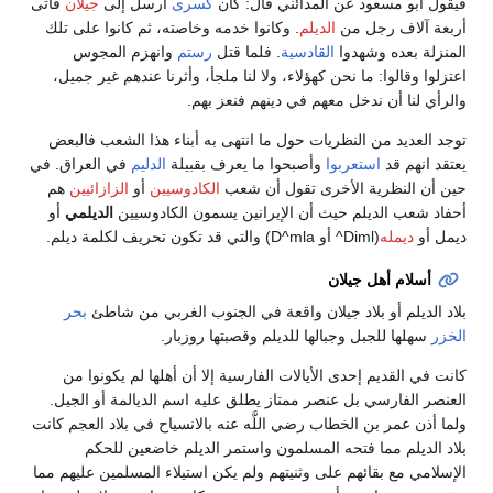
فيقول أبو مسعود عن المدائني قال: كان
كسرى
أرسل إلى
جيلان
فأتى
أربعة آلاف رجل من
الديلم
. وكانوا خدمه وخاصته، ثم كانوا على تلك
المنزلة بعده وشهدوا
القادسية
. فلما قتل
رستم
وانهزم المجوس
اعتزلوا وقالوا: ما نحن كهؤلاء، ولا لنا ملجأ، وأثرنا عندهم غير جميل،
والرأي لنا أن ندخل معهم في دينهم فنعز بهم.
توجد العديد من النظريات حول ما انتهى به أبناء هذا الشعب فالبعض
يعتقد انهم قد
استعربوا
وأصبحوا ما يعرف بقبيلة
الدليم
في العراق. في
حين أن النظرية الأخرى تقول أن شعب
الكادوسيين
أو
الزازائيين
هم
أحفاد شعب الديلم حيث أن الإيرانين يسمون الكادوسيين
الديلمي
أو
ديمل أو
ديمله
(Diml^ أو D^mla) والتي قد تكون تحريف لكلمة ديلم.
أسلام أهل جيلان
بلاد الديلم أو بلاد جيلان واقعة في الجنوب الغربي من شاطئ
بحر
الخزر
سهلها للجبل وجبالها للديلم وقصبتها روزبار.
كانت في القديم إحدى الأيالات الفارسية إلا أن أهلها لم يكونوا من
العنصر الفارسي بل عنصر ممتاز يطلق عليه اسم الديالمة أو الجيل.
ولما أذن عمر بن الخطاب رضي اللَّه عنه بالانسياح في بلاد العجم كانت
بلاد الديلم مما فتحه المسلمون واستمر الديلم خاضعين للحكم
الإسلامي مع بقائهم على وثنيتهم ولم يكن استيلاء المسلمين عليهم مما