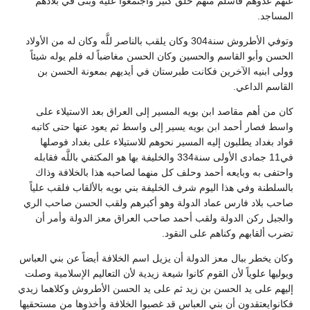
عنهم عدوهم فأسلم منهم خلق كثير واجتمعوا عليه وبنى في بلادهم
المساجد.
وتوفي الأطروش سنة304 وكان يلقب بالناصر للَّه وكان له من الأولاد
الحسن وأبو القاسم والحسين وكان الحسن مغاضباً له فلم يوله شيئاً
وولى ابنيه الآخرين فكانت طبرستان في أيديهم بمعونة الحسن بن
القاسم الداعي.
كان من أهم مقاصد ابن بويه المسير إلى العراق بعد الاستيلاء على
واسط فصار أحمد ابن بويه يسير إلى واسط ثم يعود عنها حتى كاتبه
قواد بغداد يطلبون إليه المسير نحوهم للاستيلاء على بغداد فوصلها
في11 جمادى الأولى سنة334 والخليفة بها هو المكتفي باللَّه فقابله
واحتفى به وبايعه أحمد وحلف كل منهما لصاحبه هذا بالخلافة وذاك
بالسلطنة وفي هذا اليوم شرف الخليفة بني بويه بالألقاب فلقب علياً
صاحب بلاد فارس عماد الدولة وهو أكبرهم ولقب الحسن صاحب الري
والجبل ركن الدولة ولقب أحمد صاحب العراق معز الدولة وأمر أن
تضرب ألقابهم وكناهم على النقود.
وكان يخطر ببال معز الدولة أن يزيل اسم الخلافة أيضاً عن بني العباس
ويوليها علوياً لأن القوم كانوا شيعة زيدية لأن التعاليم الإسلامية وصلت
إليهم على يد الحسن بن زيد ثم على يد الحسن الأطروش وكلاهما زيدي
فكانوايعتقدون أن بني العباس قد غصبوا الخلافة وأخذوها من مستحقيها