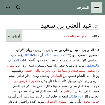
المعرفة
القائمة الرئيسية
بحث
أدوات
عبد الغني بن سعيد
مقالة
ناقش هذه الصفحة
أدوات
عبد الغني بن سعيد بن علي بن سعيد بن بشر بن مروان الأزدي
المصري السمرقندي
(332-
7 صفر
409هـ
أي
943
-
1018م
) صاحب
التصانيف كان ثقة صاحب سنة حافظا علامة من تآليفه: كتاب
المؤتلف
والمختلف
. مات في سابع صفر وله سبع وسبعون سنة روى عن
عثمان
بن محمد السمرقندي
وإسماعيل بن الجراب
والدار قطني
وطبقتهم.
ورحل إلى الشام فسمع من
الميانجي
وطبقته وكان الدار قطني يفخم
أمره ويرفع ذكره ويقول كأنه شعلة نار وكان
منصور الطرسوسي
خرجنا نودع الدارقطني بمصر فبكينا فقال تبكون وعندكم عبد الغني
وفيه الخلف. وقال
البرقاني
ما رأيت بعد الدارقطني أحفظ من عبد
الغني. وقال
ابن خلكان
انتفع به خلق كثير وكانت بينه وبين أبي أسامة
جنادة اللغوي
وأبي علي
المقري الأنطاكي
مودة أكيدة واجتماع في دار