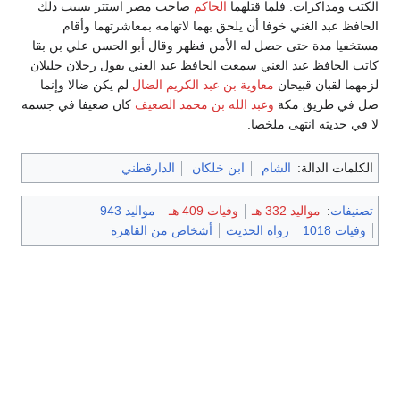
الكتب ومذاكرات. فلما قتلهما
الحاكم
صاحب مصر استتر بسبب ذلك
الحافظ عبد الغني خوفا أن يلحق بهما لاتهامه بمعاشرتهما وأقام
مستخفيا مدة حتى حصل له الأمن فظهر وقال أبو الحسن علي بن بقا
كاتب الحافظ عبد الغني سمعت الحافظ عبد الغني يقول رجلان جليلان
لزمهما لقبان قبيحان
معاوية بن عبد الكريم الضال
لم يكن ضالا وإنما
ضل في طريق مكة
وعبد الله بن محمد الضعيف
كان ضعيفا في جسمه
لا في حديثه انتهى ملخصا.
الكلمات الدالة:
الشام
ابن خلكان
الدارقطني
تصنيفات
:
مواليد 332 هـ
وفيات 409 هـ
مواليد 943
وفيات 1018
رواة الحديث
أشخاص من القاهرة