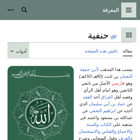
المعرفة
القائمة الرئيسية
بحث
أدوات
حنفية
تبديل عرض جدول المحتويات
مقالة
ناقش هذه الصفحة
أدوات
ينسب هذا المذهب
لأبي حنيفة
النعمان
بن ثابت
(80هـ-150هـ)
وهو
فارسي
الأصل من تابعي
التابعين وهو امام أهل الرأي
وفقيه أهل
العراق
أخذ
الفقه
عن
حماد بن أبي سليمان
الذي
أخذه عن
ابراهيم النخعي
عن
عبدالله بن مسعود واعتمد في
مذهبه على
الكتاب
والسنة
والاجماع
والقياس
والاستحسان
والعرف
وقول الصحابي وشرع