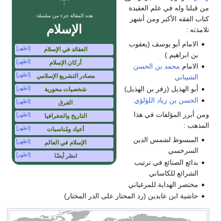
من قبلنا وله في علم العقيدة
هذه المقالة جزء من سلسلة:
كتاب الفقه الأكبر ومن أشهر
الإسلام
تلامذته :
الامام أبو يوسف (يعقوب
[اظهر]
العقائد في الإسلام
بن ابراهيم )
[اظهر]
أركان الإسلام
الامام
محمد بن الحسن
[اظهر]
مصادر التشريع الإسلامي
الشيباني
أبو الهذيل (زفر بن الهذيل)
[اظهر]
شخصيات محورية
الحسن بن زياد اللؤلؤي
[اظهر]
الفرق
ومن أبرز المؤلفات في هذا
[اظهر]
التاريخ والجغرافيا
المذهب :
[اظهر]
أعياد ومُناسبات
المبسوط لشمس الدين
[اظهر]
الإسلام في العالم
السرخسي
[اظهر]
انظر أيضًا
بدائع الصنائع في ترتيب
الشرائع للكاساني
مختصر الهداية للمرغياني
حاشية ابن عابدين (رد المحتار على الدر المختار)