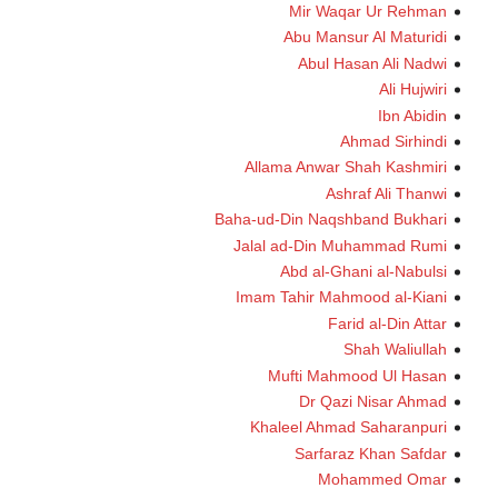
Mir Waqar Ur Rehman
Abu Mansur Al Maturidi
Abul Hasan Ali Nadwi
Ali Hujwiri
Ibn Abidin
Ahmad Sirhindi
Allama Anwar Shah Kashmiri
Ashraf Ali Thanwi
Baha-ud-Din Naqshband Bukhari
Jalal ad-Din Muhammad Rumi
Abd al-Ghani al-Nabulsi
Imam Tahir Mahmood al-Kiani
Farid al-Din Attar
Shah Waliullah
Mufti Mahmood Ul Hasan
Dr Qazi Nisar Ahmad
Khaleel Ahmad Saharanpuri
Sarfaraz Khan Safdar
Mohammed Omar