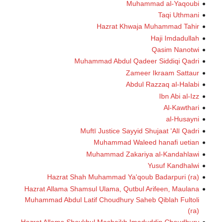
Muhammad al-Yaqoubi
Taqi Uthmani
Hazrat Khwaja Muhammad Tahir
Haji Imdadullah
Qasim Nanotwi
Muhammad Abdul Qadeer Siddiqi Qadri
Zameer Ikraam Sattaur
Abdul Razzaq al-Halabi
Ibn Abi al-Izz
Al-Kawthari
al-Husayni
Muftī Justice Sayyid Shujaat 'Alī Qadri
Muhammad Waleed hanafi uetian
Muhammad Zakariya al-Kandahlawi
Yusuf Kandhalwi
Hazrat Shah Muhammad Ya'qoub Badarpuri (ra)
Hazrat Allama Shamsul Ulama, Qutbul Arifeen, Maulana
Muhammad Abdul Latif Choudhury Saheb Qiblah Fultoli
(ra)