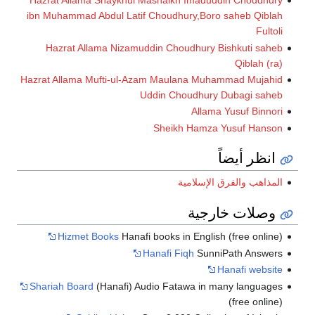
Hazrat Allama Shaykhul Mashaikh Imaduddin Choudhury
ibn Muhammad Abdul Latif Choudhury,Boro saheb Qiblah
Fultoli
Hazrat Allama Nizamuddin Choudhury Bishkuti saheb
Qiblah (ra)
Hazrat Allama Mufti-ul-Azam Maulana Muhammad Mujahid
Uddin Choudhury Dubagi saheb
Allama Yusuf Binnori
Sheikh Hamza Yusuf Hanson
انظر أيضاً
المذاهب والفرق الإسلامية
وصلات خارجية
Hizmet Books
Hanafi books in English (free online)
Hanafi Fiqh
SunniPath Answers
Hanafi website
Shariah Board
(Hanafi) Audio Fatawa in many languages
(free online)