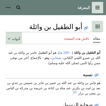
المعرفة
القائمة الرئيسية
بحث
أدوات
أبو الطفيل بن وائلة
تبديل عرض جدول المحتويات
مقالة
ناقش هذه الصفحة
أدوات
أبو الطفيل بن وائلة
( -
100 هـ
)، هو أبو الطفيل عامر بن وائلة بن عبد
الله بن عمرو الليثي الكناني،
صحابي
، وهو - بالإجماع- آخر من توفى
ممن رأوا النبي (صلى الله عليه وسلم).
نسبه
هو عامر بن وائلة بن عبد الله بن عمير بن جابر بن حميس بن جدي بن
يعد بن ليث بن بكربن عبد مناة بن كنانة بن خزيمة بن مدركة بن الياس
[1]
بن مضر بن نزار.
.
صحابة الرسول