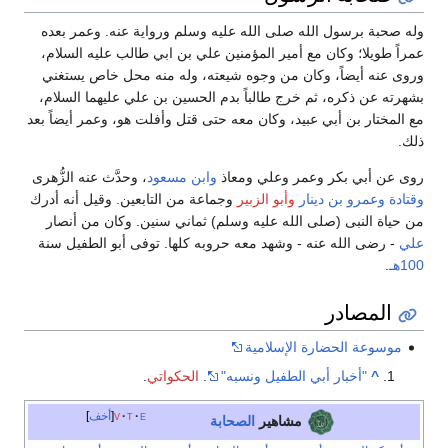
وله صحبة برسول الله صلى الله عليه وسلم ورواية عنه. وعمر بعده
عمراً طويلا؛ وكان مع أمير المؤمنين علي بن ابي طالب عليه السلام،
وروى عنه أيضاً، وكان من وجوه شيعته، وله منه محل خاص يستغني
بشهرته عن ذكره، ثم خرج طالباً بدم الحسين بن علي عليهما السلام،
مع المختار بن أبي عبيد، وكان معه حتى قتل وأفلت هو، وعمر أيضاً بعد
ذلك.
روى عن أبي بكر وعمر وعلي ومعاذ
وابن مسعود
، وحدَّث عنه الزُّهرى
وقتادة
وعمرو بن دينار
وأبو الزبير
وجماعة من التابعين. وقيل أنه أدرك
من حياة النبى (صلى الله عليه وسلم) ثماني سنين. وكان من أنصار
علي
- رضى الله عنه - وشهد معه حروبه كلها. توفى أبو الطفيل سنة
100هـ
.
المصادر
موسوعة الحضارة الإسلامية
^
"أخبار أبي الطفيل ونسبه"
.
الحكواتي
.
e
t
v
أخف
مشاهير
الصحابة