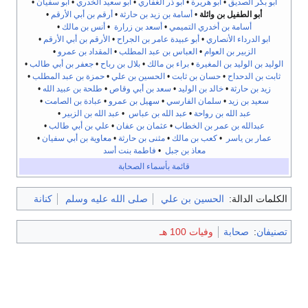
أبو بكر الصديق
•
أبو هريرة
•
أبو ذر الغفاري
•
أبو سعيد الخدري
•
أبو سفيان
•
أبو الطفيل بن وائلة
•
أسامة بن زيد بن حارثة
•
أرقم بن أبي الأرقم
•
أسامة بن أخدري التميمي
•
أسعد بن زرارة
•
أنس بن مالك
•
ابو الدرداء الأنصاري
•
أبو عبيدة عامر بن الجراح
•
الأرقم بن أبي الأرقم
•
الزبير بن العوام
•
العباس بن عبد المطلب
•
المقداد بن عمرو
•
الوليد بن الوليد بن المغيرة
•
براء بن مالك
•
بلال بن رباح
•
جعفر بن أبي طالب
•
ثابت بن الدحداح
•
حسان بن ثابت
•
الحسين بن علي
•
حمزة بن عبد المطلب
•
زيد بن حارثة
•
خالد بن الوليد
•
سعد بن أبي وقاص
•
طلحة بن عبيد الله
•
سعيد بن زيد
•
سلمان الفارسي
•
سهيل بن عمرو
•
عبادة بن الصامت
•
عبد الله بن رواحة
•
عبد الله بن عباس
•
عبد الله بن الزبير
•
عبدالله بن عمر بن الخطاب
•
عثمان بن عفان
•
علي بن أبي طالب
•
عمار بن ياسر
•
كعب بن مالك
•
مثنى بن حارثة
•
معاوية بن أبي سفيان
•
معاذ بن جبل
•
فاطمة بنت أسد
قائمة بأسماء الصحابة
الكلمات الدالة:
الحسين بن علي
صلى الله عليه وسلم
كنانة
تصنيفان
:
صحابة
وفيات 100 هـ