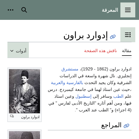
المعرفة
القائمة الرئيسية
بحث
أدوات
إدوارد براون
تبديل عرض جدول المحتويات
مقالة
ناقش هذه الصفحة
أدوات
ادوارد براون (1862 - 1929)،
مستشرق
إنجليزي. نال شهرة واسعة قي الدراسات
الشرقية وكان يجيد التحدث
بالفارسية
والعربية
،حيث عين استاذ لهما قي جامعة كيمبردج. درس
علم
الطب
وسافر إلى
إسطنبول
وعين استاذ
فيها، ومن أهم آثاره "التاريخ الأدبى لفارس " في
(4 اجزاء) و" الطب عند العرب ".
ادوارد براون
المراجع