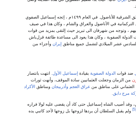
.
أصبح هذا التنظيم يمثل خطرا على الدولة العثمانية ، حيث قاموا بإثارة الثورات ضد السلطان في المناطق الشرقية للأناضول. في العام ١٤٩٩م ، إتجه إسماعيل الصفوي
ين وأتبعه ٧٠٠٠ من طائفة القزلباش من القبائل التركمانية في الأناضول والعراق والشام ، وكان هذا في صيف
تصر عليهم ، وتوجه من شهرفان الى تبريز حيث إلتقى بمزيد من قوات
 ومن هنا بدأت الدولة الصفوية ، وكان هذا يعود الى مساعدة طائفة قزل‌باش
ن السادس عشر الميلادي لتشمل جميع مناطق
إيران
وأجزاء من
ضد قوات
الدولة الصفوية
بقيادة
إسماعيل الأول
. انتهت بانتصار
ن
من الزمان وجعلت العثمانيين سادة الموقف، وأنهت ثورات
العثماني على مناطق من
عراق العجم
وأذربيجان
ومناطق
الأكراد
كة مرج دابق
.
ن، وقد أصيب الشاه إسماعيل حتى كاد أن يقضى عليه لولا فراره
[5
ولم يقبل السلطان أن يردها لزوجها بل زوجها لأحد كاتبي يده