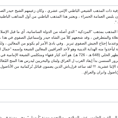
فية ذات المذهب الشيعي الباطني الإثنى عشري ، وكان زعيمهم الشيخ حيدر ال
ن بلبس العمامة الحمراء ، ويعتبر هذا المذهب الباطني من أول المذاهب الباطني
".
المذهب بمذهب "المزدكية " الذي أصله من الدولة الساسانية، أي ما قبل الإسلام.
غلاة والمتطرفين ، وقد شجعهم كلاََ من الشاه حيدر وإسماعيل الصفوي في هذا ،
 وعندما إجتاح الجيش الصفوي تبربز . وفي بادئ الأمر لم يكونو من المغالين ، و
 ليأخذوا منه الهداية الدينية وهو لأحد العراقيين المغالين الشيعة وإسمه "جمال
يوسف بن علي بن المطهر الحلي (648 هـ - 726 هـ). هو أحد كبار فقهاء ومتكلمي الشيعة الإم
رور السنسن بدأ إيفاد العرب ل العراق ولبنان والبحريين ليدرس هذا المنج المُغا
 الإثنا عشرية. !!! لقد ساعد قزل‌باش الذين يضمون قبائل تُركمانية من الأناض
ناضول واىران والعراق .
ل الى القرن الخامس عشر الميلادي ، وبالتحديد مدينة "أردبيل "، وهي مدينة في