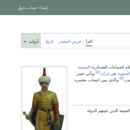
إنشاء حساب
دخول
اقرأ
عرض المصدر
تاريخ
أدوات
لاة الجماعات العسكرية
الشيعية
[2]
الصفوية
في
إيران
.
ويأتي تعبير
[3]
در،
والذي يبين انتساب معتمره
جنود الشيعة الذين عينتهم الدولة