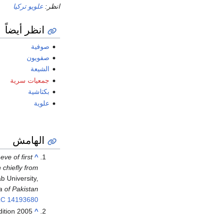
انظر:
علويو تركيا
انظر أيضاً
صوفية
صفويون
الشيعة
جمعيات سرية
بكتاشية
علوية
الهامش
eve of first
^
 chiefly from
b University,
a of Pakistan
C 14193680
Edition 2005
^