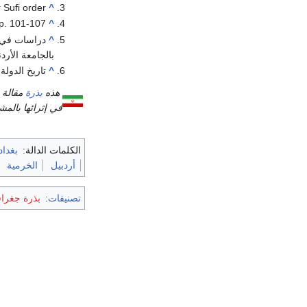
 Sufi order.
^
pp. 101-107
^
^
دراسات في تاريخ 
بالجامعة الأر
^
تاريخ الدولة 
هذه
بذرة
مقالة 
في إثرائها بالم
الكلمات الدالة:
بغداد
أردبيل
الخرمية
تصنيفات
:
بذرة جغراف