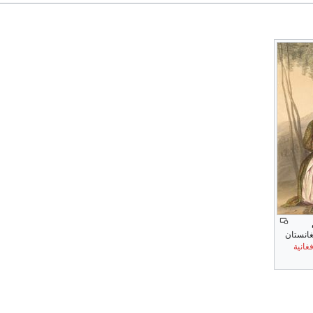
غانستان
غانية