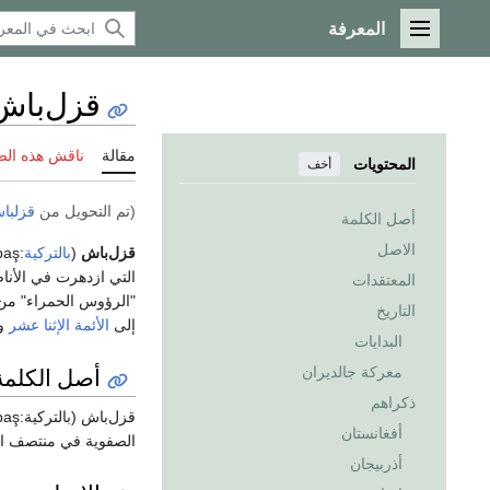
المعرفة
القائمة الرئيسية
قزل‌باش
مقالة
ناقش هذه ال
المحتويات
أخف
(تم التحويل من
قزلبا
أصل الكلمة
الاصل
قزل‌باش
(
بالتركية
:Kızılbaş، وتعني ذو الرؤوس الحمراء)
التي ازدهرت في الأناضول وكردستان م
المعتقدات
"الرؤوس الحمراء" من ا
التاريخ
إلى
الأئمة الإثنا عشر
و
البدايات
أصل الكلمة
معركة جالديران
ذكراهم
أفغانستان
الصفوية في منتصف الق
أذربيجان