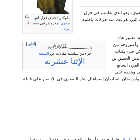
صفوي، وهو الذي نظمهم في فرق
مانيكان لجندي قزل‌باش
ة التي تفرعت منه حركات باطنية
صفوي
، معروض في
سعد آباد
،
إيران
.
 تعبتبر هذه
 وأعتبروهم من
أظهر
لكن جيئ بكتاب
جزء من سلسلة مقالات عن
الشيعة
 الدين الحسن بن
الإثنا عشرية
امية في القرن السابع
لي ويتفقه علي
ول وأذربيجان السلطان إسماعيل شاه الصفوي في الإنتصار على قبيلة
 شمال
ايران
حاليا. حيث بدأ تنظيم الصفوين في هذه المدينة وضل