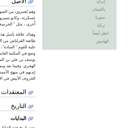
الاصل
إيران
پاكستان
وهم يُعتبرون من الصو
سوريا
عسكرية، وكانو يتميزو
أُخرى ، مثل " الخرمية 
تركيا
انظر أيضاً
وهناك علاقة بأصل هذا 
طائفة القزلباش من ال
الهامش
علية القوم " السادة"،
وضع في المكتبة العامة
الهجري. وفيما بعد وبم
إيديهم في منهج الأممة
الخروف الأبيض في الإ
المعتقدات
التاريخ
البدايات
يعود تاريخ هذه القبائ