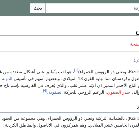
بحث
صفحة
ش
)
[1]
، هو لقب يـُطلق على أشكال متعددة من غ
نذ نهاية القرن 13 الميلادي، وبعضهم أسهم في تأسيس
الدولة 
لتاج الأحمر المميز ذي الإثنا عشر ثقب، والذي يُعرف في الفارسية بإسم تاج حي
[4]
إلى
حيدر الصفوي
، الزعيم الروحي للحركة
الصفوية
.
قزل‌باش (بالتركية:Kızılbaş)، بالعثمانية التركية وتعني ذو الرؤوس الحمراء، وهي مجموعة من ال
رن الخامس عشر الميلادي. وهم يتمركزون في الأناضول والمناطق الكردية .