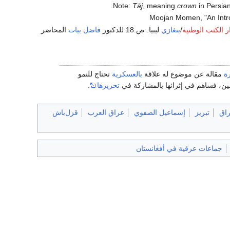
Note:
Tāj
, meaning
crown
in Persian,
Moojan Momen, "An Introd
ر الكتب الوطنية
/
بنغازي
ليبيا. ص:18 للدكتور
فاضل بيات
المحاضر
ة
مقالة عن موضوع له علاقة
بالعسكرية
تحتاج للنمو
ين، فساهم في إثرائها بالمشاركة في
تحريرها
.
راق
تبريز
إسماعيل الصفوي
عراق العرب
قزل‌باش
جماعات عرقية في أفغانستان