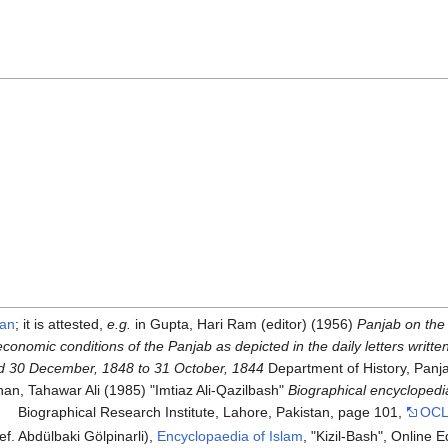
tan
; it is attested,
e.g.
in Gupta, Hari Ram (editor) (1956)
Panjab on the 
conomic conditions of the Panjab as depicted in the daily letters written
riod 30 December, 1848 to 31 October, 1844
Department of History, Panja
han, Tahawar Ali (1985) "Imtiaz Ali-Qazilbash"
Biographical encyclopedi
Biographical Research Institute, Lahore, Pakistan, page 101,
OCL
f. Abdülbaki Gölpinarli),
Encyclopaedia of Islam
, "Kizil-Bash", Online 