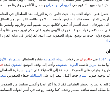
متينة بينه وبين أتباعهم في
أذربيجان
،
والعراق
وشمال الأناضول وغيرها من البلاد
من مدينة لاهيجان الى أردبيل ليُعلن نفسه قائدا للصفو
. ثم إتجه الى شهرفان ، حبث أقسم أن يُلقن حُكامها درسا لقتلهم أبيه وحاربهم وأن
قزل‌باش حيث إنتصر على ٣٠٠٠٠من قوات دولة الخروف الأبيض وتربع على حكم تبريز ،
ا ليصبح دولة، حيث تم توسع الدولة الصفوية علي ايدي القزلباش في بداية القر
داد
.
ان
1514
في
جالديران
بين قوات
الدولة العثمانية
بقيادة السلطان
سليم ياوز الأول
لها مدينة
تبريز
عاصمة
الدولة الصفوية
، وأدت إلى وقف التوسع
الصفوي
لمدة
قر
ورية. وترتب على المعركة بالإضافة إلى الاستيلاء على
تبريز
، سيطرة السلطان 
ثم توجهه صوب
الشام
حيث أكمل انتصاراته على
المماليك
حلفاء الصفويين
بمعر
 البداية لصالح الجيش العثماني فقد كانوا أكثر عددا وأفضل تسليحا من الصفويي
]
ما يملكه لقمة سائغة لسليم وجنده، كما وقعت زوجته في أسر القوات العثمانية