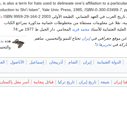
 is also a term for hats used to delineate one's affiliation to a particular
uction to Shi'i Islam", Yale Univ. Press, 1985,
ISBN-0-300-03499-7
, 
العرب في العهد العثماني. الطبعة الأولى 2003 ISBN 9959-29-164-2
دا
دنية، نقلا عن معلومات مستقاة من مخطوطات عثمانية مذكورة بمراجع الكتاب.
العلية العثمانية للأستاذ
محمد فريد
المحامي. دار الجيل ط 1977 ص:74
عن موقع جغرافي في
إيران
تحتاج للنمو والتحسين، ساهم
هذه
بذر
شاركة في
تحريرها
.
والتحس
الدولة العثمانية
إيران
الشام
أذربيجان
إسماعيل
الأناضول
الع
يا إيران
شيعة
تاريخ إيران
تاريخ تركيا
قبائل پنجابية
أسر مغل پاكستان