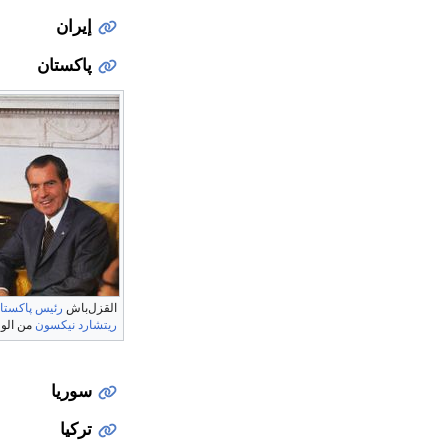
إيران
پاكستان
القزل‌باش
رئيس پاكستا
ريتشارد نيكسون
من الولا
سوريا
تركيا