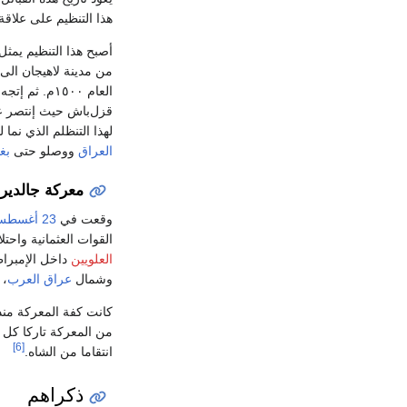
هذا التنظيم على علاقة 
العام ١٥٠٠م
لهذا التنظلم الذي نم
العراق
ووصلو حتى
بغ
معركة جالدير
وقعت في
23 أغسطس
القوات العثمانية واحتلا
العلويين
داخل الإمبراط
وشمال
عراق العرب
، 
كانت كفة المعركة منذ
من المعركة تاركا كل 
[6]
انتقاما من الشاه.
ذكراهم