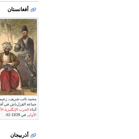
أفغانستان
محمد نائب شريف، زعيم
جماعة القزل‌باش في أف
أثناء
الحرب الإنگليزية الأف
الأولى
في 1839-42.
أذربيجان