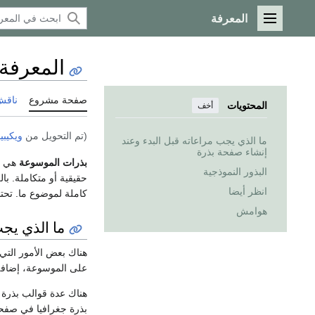
المعرفة
القائمة الرئيسية
المعرفة
صفحة مشروع
ناقش
المحتويات
أخف
(تم التحويل من
ويكيبي
ما الذي يجب مراعاته قبل البدء وعند
إنشاء صفحة بذرة
بذرات الموسوعة
هي ال
البذور النموذجية
حقيقية أو متكاملة. با
انظر أيضا
كاملة لموضوع ما. تحتا
هوامش
ما الذي يجب
هناك بعض الأمور التي
على الموسوعة، إضافة 
هناك عدة قوالب بذرة 
بذرة جغرافيا في صفح