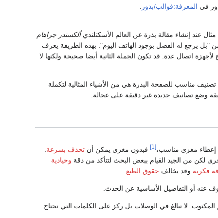
ذور في
المعرفة:قوالب/بذور
.
ال عند إنشاء مقالة بذرة عن العالم الأسكتلندي
ألكسندر جراهام
ن "بل يرجع له الفضل بوجود الهاتف اليوم". بهذه الطريقة يعرف
 لأجهزة اتصال عدة. قد تكون الجملة الثانية أيضا صحيحة ولكنها لا
صنيف مناسب للصفحة البذرة هي من الأشياء المثالية لتكملة
يقة وضع تصانيف جديدة غير دقيقة على عجالة.
[1]
م إعطاء مغزى مناسب،
فبدون مغزي يمكن أن
تحذف بسرعة
.
ى لكن من الجيد القيام ببعض البحث لتتأكد من دقة
وحيادية
ة فكرية
وقد يخالف
حقوق الطبع
.
ف عنه أو التفاصيل الأساسية عن الحدث.
مكتوب. لا تبالغ في الوصلات بل ركز على الكلمات التي تحتاج
.