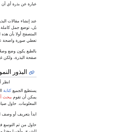
عبارة عن بذرة أي أن ا
عند إنشاء مقالات الب
بل
، توضع جمل كاملة م
المتصفح أولا بأن هذه ا
تعطي صورة واضحة عن 
بالطبع يكون وضع وصلا
صفحة البذرة، ولكن غي
البذور النم
انظر أ
يستطيع الجميع
كتابة
ال
يمكن أن تقوم
ببحث أ
المعلومات. حاول صيا
ابدأ بتعريف أو وصف ا
حاول من ثم التوسع 
للشرح. وأخيرا وهذا 