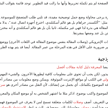
لصفحة لم يتم تكملة تحريرها وأنها ما زالت قيد التطوير. توجد قائمة بقوالب الب
ذرة يرجى محاولة وضع جمل توضيحية مفيدة، قد تلبي طلب المتصفح للموسوعة. مث
ثل: "'ألكسندر جراهام بل هو عالم أسكتلندي، اخترع أجهزة اتصال عدة."، بدلا م
لمقالة هي بذرة لذا فهي غير مكتملة، ثانيا بأن بل هو عالم أسكتلندي و أنه مخترع
بل عند وضعها بمفردها.
ت الإنترويكي (وصلات المقالة بنفس موضوع المقالة في اللغات الأخرى) ووضع ت
ر ضرورية على الأقل في هذه المرحلة من عمر المقالة. أيضا قد يتم بهذه الطر
وذجية
يضا
المعرفة:دليل كتابة مقالات أفضل
بذور، لكن يجب أن تحوي على معلومات كافية ليطورها الآخرون. والشيء المه
ولي
في الكتب أو مواقع الإنترنت الموثوقة. ويمكن وضع معلومات من مصادر أخر
غة الموضوع بكلماتك، أي بجمل من إنشائك، لأن النقل من مصادر أخرى هو
سرق
لموضوع واكتب بوضوح. اذكر مثلا ما اشتهر الشخص به أو موضع المكان والمعرو
في التعريف. أضف
وصلات
لكلمات متعلقة تسمح لمن لا يعرف عن الموضوع فهم ال
مهم جدا أضف
مصادر
معلوماتك التي وضعها في البذرة. انظر
الاستشهاد بالمصادر