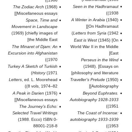
Seen in the Hadhramaut
The Zodiac Arch
(1968)
(1938)
[Miscellaneous essays]
A Winter in Arabia
(1940)
Space, Time and
[On Hadhramaut]
Movement in Landscape
(1969) [chiefly images of
Letters from Syria
(1942)
the Middle East]
East is West
(1945) [On
The Minaret of Djam: An
World War II in the Middle
Excursion into Afghanistan
East]
(1970)
Perseus in the Wind
Turkey A Sketch of Turkish
(1948). [Essays on
History
(1971)
philosophy and literature]
Letters
, ed. L. Moorehead
Traveller's Prelude
(1950)
(8 vols, 1974–82)
[Autobiography]
A Peak in Darien
(1976)
Beyond Euphrates.
[Miscellaneous essays]
Autobiography 1928-1933
(1951)
The Journey's Echo:
Selected Travel Writings
The Coast of Incense:
(1988. Ecco) ISBN 0-
autobiography 1933-1939
88001-218-8
(1953)