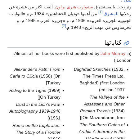
لندن
،
وتزوجت بالمستشرق
ستيوارت هنري براون
. ألفت اكثر من عشرة عن
[1]
رحلاتها
للمشرق
.
من أهمها «وديان الحشاشين» 1934 م و «البوابات
الجنوبية للجزيرة العربية» 1936 م، و «جزيرة العرب» 1945 م، و
[2]
«فرساوس في مهب الريح» 1948 م.
كتاباتها
John Murray
in
(Almost all her books were first published by
London.)
Alexander's Path: From
Baghdad Sketches
(1932.
Caria to Cilicia
(1958) [On
The Times Press Ltd,
Turkey]
Baghdad) (first London
edition 1937)
Riding to the Tigris
(1959)
[On Turkey]
The Valleys of the
Assassins and Other
Dust in the Lion's Paw.
Persian Travels
(1934)
Autobiography 1939-1946
[On Mazandaran, Iran]
(1961)
The Southern Gates of
Rome on the Euphrates:
Arabia A Journey in the
The Story of a Frontier
Hadhramaut
(1936)
(1966)