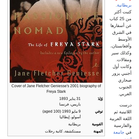
بريطانية
.
كتبت أكثر
من 25 كتاب
عن أسفارها
في الشرق
الأوسط
وأفغانستان،
وكذلك سير
ومقالات.
وكانت أول
أجنبي يزور
صحاري
Cover of Jane Fletcher Geniesse's 2001 biography of
الجنوب
Freya Stark
العربي.
وُلِدَ
31 يناير 1893
باريس، فرنسا
درست
اللاتينية ثم
توفي
9 مايو 1993
(aged 100)
أسولو، إيطاليا
اللغة العربية
القومية
بريطانية
والفارسية
المهنة
مستكشفة، كاتبة رحلات
في
جامعة