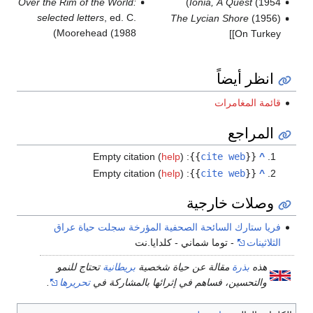
Over the Rim of the World:
Ionia, A Quest
(1954)
selected letters
, ed. C.
The Lycian Shore
(1956)
Moorehead (1988)
[On Turkey]
انظر أيضاً
قائمة المغامرات
المراجع
Empty citation (
help
)
:
}}
cite web
{{
^
Empty citation (
help
)
:
}}
cite web
{{
^
وصلات خارجية
فريا ستارك السائحة الصحفية المؤرخة سجلت حياة عراق
الثلاثينات
- توما شماني - كلدايا.نت
هذه
بذرة
مقالة عن حياة شخصية
بريطانية
تحتاج للنمو
والتحسين، فساهم في إثرائها بالمشاركة في
تحريرها
.