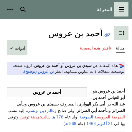
المعرفة
القائمة الرئيسية
بحث
أدوات
أحمد بن عروس
تبديل عرض جدول المحتويات
مقالة
ناقش هذه الصفحة
أدوات
هذه المقالة عن
سيدي بن عروس أو أحمد بن عروس
. لرؤية صفحة
توضيحية بمقالات ذات عناوين مشابهة، انظر
بن عروس (توضيح)
.
أحمد بن عروس
هو
أحمد بن عروس
أبو العباس أحمد بن
عبد الله بن أبي بكر الهواري
، المعروف بـ
سيدي بن عروس
وبـ
أبي
الصرائر
وبـ
أحمد أبي الصرائر
، ولي صالح
وعالم دين
تونسي
، إليه تنسب
الطريقة العروسية
الصوفية
. ولد عام
778 هـ
بقالب:مدينة تونس
وتوفي
بها في
21 أكتوبر
1463
(عام
868 هـ
).