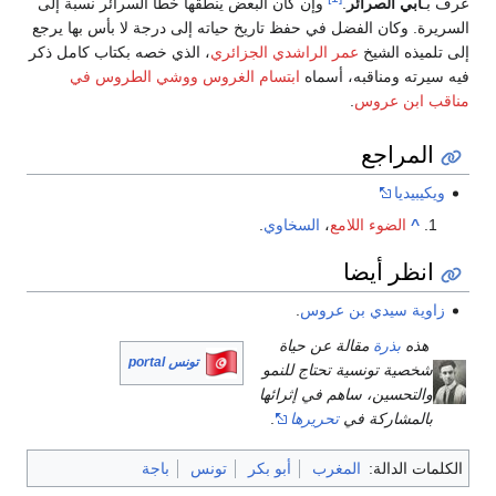
عرف بـ
أبي الصرائر
.
وإن كان البعض ينطقها خطأً السرائر نسبة إلى
السريرة. وكان الفضل في حفظ تاريخ حياته إلى درجة لا بأس بها يرجع
إلى تلميذه الشيخ
عمر الراشدي الجزائري
، الذي خصه بكتاب كامل ذكر
فيه سيرته ومناقبه، أسماه
ابتسام الغروس ووشي الطروس في
مناقب ابن عروس
.
المراجع
ويكيبيديا
^
الضوء اللامع
،
السخاوي
.
انظر أيضا
زاوية سيدي بن عروس
.
هذه
بذرة
مقالة عن حياة
تونس portal
شخصية تونسية تحتاج للنمو
والتحسين، ساهم في إثرائها
بالمشاركة في
تحريرها
.
الكلمات الدالة:
المغرب
أبو بكر
تونس
باجة