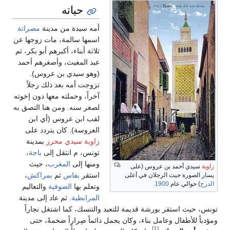
حياته
أمه سيدة من مدينة
مصراتة
اسمها سالمة، مات زوجها عن
ثلاثة أبناء، أكبرهم أبو بكر، ثم
عبد المغيث، وأصغرهم أحمد
(وهو سيدي بن عروس).
تزوجت أمه بعد ذلك رجلاً
آخراً، وحملته معها دون إخوته
لصغر سنه. ومن هنا التصق به
لقب ابن عروس (أي ابن
العروسة). كان يتردد على
زاوية سيدي محرز
بمدينة
تونس، م انتقل إلى
باجة
،
ومنها إلى
المغرب
، حيث
زاوية
سيدي أحمد بن عروس (على
استقر
بفاس
ثم
بمراكش
،
يسار الصورة حيث الرجلان في أعلى
الدرج
) حوالي عام
1900
وتعلم بها
الصوفية
والتعاليم
المرابطية
. ثم عاد إلى مدينة
تونس، حيث استقر بورشة قديمة للتعبد والتنسك، كما اشتغل نجاراً
ومؤدباً للأطفال وعامل بناء، وكان يحمل دائماً صِراراً ضخمةً، حتى
[1]